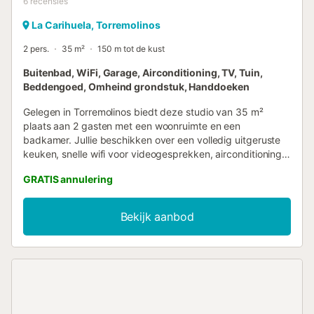
6
recensies
La Carihuela, Torremolinos
2 pers.
35 m²
150 m tot de kust
Buitenbad, WiFi, Garage, Airconditioning, TV, Tuin,
Beddengoed, Omheind grondstuk, Handdoeken
Gelegen in Torremolinos biedt deze studio van 35 m²
plaats aan 2 gasten met een woonruimte en een
badkamer. Jullie beschikken over een volledig uitgeruste
keuken, snelle wifi voor videogesprekken, airconditioning,
televisie, wasmachine en drempelloze toegang. Vanuit de
GRATIS annulering
studio genieten jullie van zeezicht en er is een lift aanwezig
voor extra gemak. Stap naar buiten op het overdekte
privéterras of maak gebruik van de gedeelde tuin en het
Bekijk aanbod
buitenzwembad, dat het hele jaar door geopend is. Er is
een buitendouche beschikbaar voor gebruik na het
zwemmen of een bezoek aan het nabijgelegen strand.
Strandlakens zijn aanwezig en de accommodatie ligt dicht
bij het openbaar vervoer en het strand. Houd er rekening
mee dat feesten niet zijn toegestaan. Gratis parkeren op
straat is mogelijk en meestal is er voldoende plek te