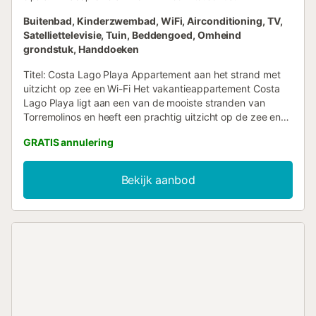
Buitenbad, Kinderzwembad, WiFi, Airconditioning, TV,
Satelliettelevisie, Tuin, Beddengoed, Omheind
grondstuk, Handdoeken
Titel: Costa Lago Playa Appartement aan het strand met
uitzicht op zee en Wi-Fi Het vakantieappartement Costa
Lago Playa ligt aan een van de mooiste stranden van
Torremolinos en heeft een prachtig uitzicht op de zee en
de spectaculaire tuinen van de urbanisatie. Het
GRATIS annulering
appartement van 50 m² bestaat uit een woonkamer met
airconditioning, een goed uitgeruste keuken, 2
slaapkamers en 1 badkamer en is dus geschikt voor 5
Bekijk aanbod
personen. Extra diensten omvatten Wi-Fi (optische vezel),
ventilatoren, wasmachine, evenals een televisie (Smart TV)
en een dvd-speler. Het hoogtepunt van dit appartement is
de gemeenschappelijke buitenruimte die twee
zwembaden voor volwassenen, een kinderzwembad, een
kinderspeelplaats, grote tuinen met kunstmatige rivieren,
paddle-tennisbanen, een basketbalveld en een
voetbalveld omvat. Spring in het zwembad en laat u
volledig ontspannen door het uitzicht op zee. De
restaurants en het nachtleven van Torremolinos zijn binnen