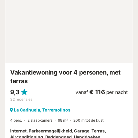
bed van 180 cm dat, indien gewenst, gesplitst kan worden
in 2 eenpersoonsbedden. In de woonkamer bevindt zich
een grote slaapbank, waardoor dit appartement geschikt
is voor maximaal 4 personen. Er is een moderne en grote
badkamer met een ruime inloopdouche. Het appartement
is volledig voorzien van airconditioning. Er is snelle
glasvezel Wi-Fi en internationaal TV. Beddengoed,
handdoeken, strijkijzer en föhn zijn aanwezig. Gelegen in
prachtig onderhouden tuinen met een groot zwembad en
een klein kinderzwembad ernaast. De urbanisatie biedt
ook tennisbanen en zitjes om te ge...
Vakantiewoning voor 4 personen, met
terras
9,3
€ 116
vanaf
per nacht
32
recensies
La Carihuela, Torremolinos
4 pers.
2 slaapkamers
98 m²
200 m tot de kust
Internet, Parkeermogelijkheid, Garage, Terras,
Airconditioning, Beddengoed, Handdoeken