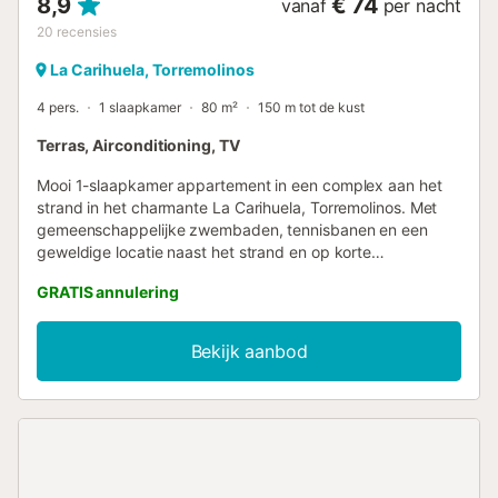
8,9
€ 74
vanaf
per nacht
20
recensies
La Carihuela, Torremolinos
4 pers.
1 slaapkamer
80 m²
150 m tot de kust
Terras, Airconditioning, TV
Mooi 1-slaapkamer appartement in een complex aan het
strand in het charmante La Carihuela, Torremolinos. Met
gemeenschappelijke zwembaden, tennisbanen en een
geweldige locatie naast het strand en op korte
loopafstand van Puerto Marina, is dit een zeer goede optie
GRATIS annulering
voor een ontspannen en leuke vakantie. De lichte, volledig
uitgeruste moderne Amerikaanse keuken heeft alles wat u
nodig heeft om thuis te eten aan de eettafel voor het
Bekijk aanbod
gezin. De keuken is uitgerust met een vaatwasser, grote
koel/vriescombinatie, een grote oven, magnetron en al het
keukengerei. De woonkamer heeft een comfortabele bank
en toegang tot een terras met zijdelings uitzicht op zee.
Het is de perfecte plek om van uw ontbijt te genieten of
om uw avond rustig door te brengen. Het appartement
heeft een ruime tweepersoons slaapkamer met een groot