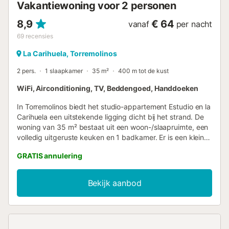
Vakantiewoning voor 2 personen
douche, bidet, WC e...
8,9
€ 64
vanaf
per nacht
69
recensies
La Carihuela, Torremolinos
2 pers.
1 slaapkamer
35 m²
400 m tot de kust
WiFi, Airconditioning, TV, Beddengoed, Handdoeken
In Torremolinos biedt het studio-appartement Estudio en la
Carihuela een uitstekende ligging dicht bij het strand. De
woning van 35 m² bestaat uit een woon-/slaapruimte, een
volledig uitgeruste keuken en 1 badkamer. Er is een kleine
slaapbank, zodat jullie ook een kind kunnen meenemen.
GRATIS annulering
Extra voorzieningen zijn snelle Wi-Fi geschikt voor
videogesprekken, een aparte werkplek voor thuiswerken,
een smart-tv met streamingdiensten, airconditioning en
Bekijk aanbod
een wasmachine. Jullie hebben toegang tot een gedeeld
terras. De accommodatie ligt dicht bij het strand en het
openbaar vervoer is op loopafstand. Huisdieren, roken en
feesten zijn niet toegestaan. Houd er rekening mee dat er