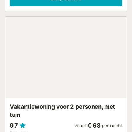
dagen genieten van aangename temperaturen. Maak het
jezelf gemakkelijk in het tuinmeubilair en geniet van het
uitzicht op zee. Breng een paar ontspannen dagen door
op het strand. Restaurants en winkels zijn ook op
loopafstand, en je kunt in de buurt golfen of met de
kinderen naar een zwemgedeelte gaan. Verheug je op een
heerlijke vakantie aan zee!...
Vakantiewoning voor 2 personen, met
tuin
9,7
€ 68
vanaf
per nacht