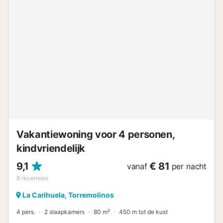
Torremolinos is een toeristisch stadje dat baadt in het
water van de Middellandse Zee, aan de Spaanse Costa del
Sol. Het staat bekend om zijn zandstranden, zoals El
Bajondillo en La Carihuela. Calle de San Miguel is het
zenuwcentrum van het nachtleven, restaurants en winkels.
Weg van de stranden en de hotels in wolkenkrabbers zijn
er verschillende golfbanen, pretparken en hoekjes waar je
de meest traditionele Andalusische cultuur kunt opsnuiven,
zoals El Calvario. ANNULERINGSVOORWAARDEN
Standaardtarief: Gratis annulering 24 uur voor de dag van
aankomst. Niet-terugbetaalbaar tarief: Niet wijzigbaar, niet
aanpasbaar....
Vakantiewoning voor 4 personen,
kindvriendelijk
9,1
€ 81
vanaf
per nacht
8
recensies
La Carihuela, Torremolinos
4 pers.
2 slaapkamers
80 m²
450 m tot de kust