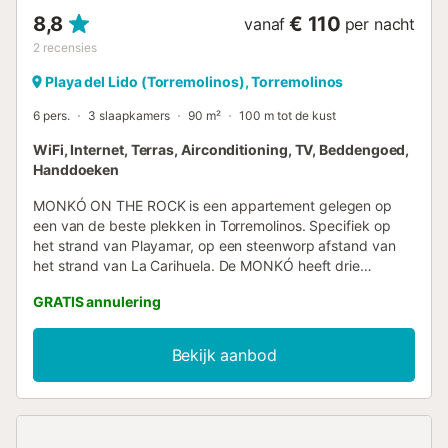
8,8
€ 110
vanaf
per nacht
2
recensies
Playa del Lido (Torremolinos), Torremolinos
6 pers.
3 slaapkamers
90 m²
100 m tot de kust
WiFi, Internet, Terras, Airconditioning, TV, Beddengoed,
Handdoeken
MONKÓ ON THE ROCK is een appartement gelegen op
een van de beste plekken in Torremolinos. Specifiek op
het strand van Playamar, op een steenworp afstand van
het strand van La Carihuela. De MONKÓ heeft drie
fantastische kamers. De master suite met queensize bed
GRATIS annulering
en een prachtig uitzicht op cruiseschepen. Een andere met
een modern en comfortabel stapelbed en tot slot nog een
met twee eenpersoonsbedden. De MONKÓ is volledig
Bekijk aanbod
gerenoveerd en beschikt over alle diensten. Het is de
moeite waard om de uitstekende locatie en het
indrukwekkende uitzicht op zee te benadrukken, die je
verblijf in Torremolinos tot een onvergetelijk moment zullen
maken. Mis deze kans niet en reserveer je MONKÓ