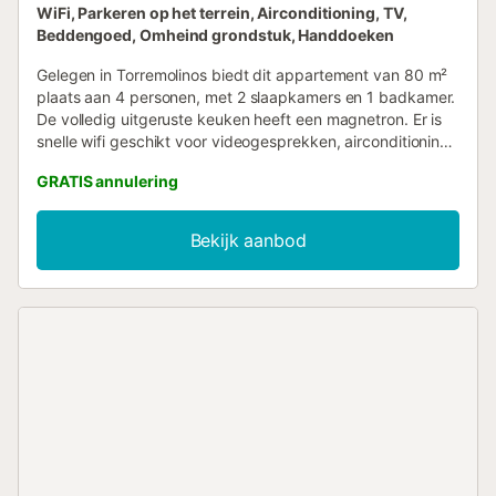
WiFi, Parkeren op het terrein, Airconditioning, TV,
Beddengoed, Omheind grondstuk, Handdoeken
Gelegen in Torremolinos biedt dit appartement van 80 m²
plaats aan 4 personen, met 2 slaapkamers en 1 badkamer.
De volledig uitgeruste keuken heeft een magnetron. Er is
snelle wifi geschikt voor videogesprekken, airconditioning
in de woonkamer en beide slaapkamers, verwarming via
GRATIS annulering
warmtepomp, televisie, video on demand, wasmachine en
een werkplek. Het appartement biedt zeezicht en heeft
een drempelloze toegang en een lift. Op aanvraag zijn er
Bekijk aanbod
een babybedje en kinderstoel beschikbaar. Jullie kunnen
ontspannen op het onoverdekte privéterras en genieten
van het uitzicht op zee en de frisse lucht. Er is
parkeergelegenheid in het gebouw met 1
privéparkeerplaats. Evenementen zijn niet toegestaan. Het
appartement ligt dicht bij het openbaar vervoer en het
strand....