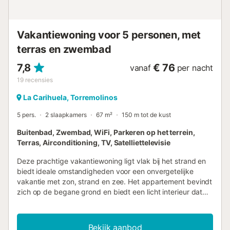
woonkamer als de keuken is er toegang tot het terras op
het zuiden. Het terras heeft, zoals vermeld, een prachtig
uitzicht op de Middellandse Zee. Het terras is ingericht met
Vakantiewoning voor 5 personen, met
tafel, stoelen en een zonnescherm. Een
gemeenschappelijk zwembad is het hele jaar door
terras en zwembad
beschikb...
7,8
€ 76
vanaf
per nacht
19
recensies
La Carihuela, Torremolinos
5 pers.
2 slaapkamers
67 m²
150 m tot de kust
Buitenbad, Zwembad, WiFi, Parkeren op het terrein,
Terras, Airconditioning, TV, Satelliettelevisie
Deze prachtige vakantiewoning ligt vlak bij het strand en
biedt ideale omstandigheden voor een onvergetelijke
vakantie met zon, strand en zee. Het appartement bevindt
zich op de begane grond en biedt een licht interieur dat
een vriendelijke indruk maakt. Hier vinden jij en je gezin de
perfecte omgeving voor een ontspannen, zorgeloze
vakantie. Dankzij de airconditioning kun je zelfs op warme
Bekijk aanbod