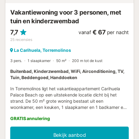
om gasten te helpen met het correct scheiden van afval,
meer informatie wordt ter plaatse verstrekt. Deze
Vakantiewoning voor 3 personen, met
accommodatie heeft licht- en waterbesparende...
tuin en kinderzwembad
7,7
€ 67
vanaf
per nacht
25
recensies
La Carihuela, Torremolinos
3 pers.
1 slaapkamer
50 m²
200 m tot de kust
Buitenbad, Kinderzwembad, WiFi, Airconditioning, TV,
Tuin, Beddengoed, Handdoeken
In Torremolinos ligt het vakantieappartement Carihuela
Palace Beach op een uitstekende locatie dicht bij het
strand. De 50 m² grote woning bestaat uit een
woonkamer, een keuken, 1 slaapkamer en 1 badkamer en
is daarom geschikt voor 4 personen. Extra voorzieningen
GRATIS annulering
zijn Wi-Fi, een tv, airconditioning, een ventilator en een
wasmachine. Deze vakantiewoning beschikt over een
privézwembad, een tuin, een open terras en een balkon.
Bekijk aanbod
De woning ligt dicht bij het strand (op 5 minuten afstand).