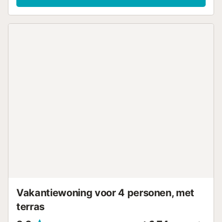
Huisdieren, roken en het vieren van evenementen zijn niet
toegestaan. De woning is niet rolstoeltoegankelijk
vanwege de aanwezigheid van trappen. Houd er rekening
mee dat er op het moment van je bezoek
watervoorschriften van de overheid van kracht kunnen
zijn, die van invloed kunnen zijn op het gebruik van het
zwembad, het besproeien van de tuin of het beperken van
het gebruik van kraanwater....
Vakantiewoning voor 4 personen, met
terras