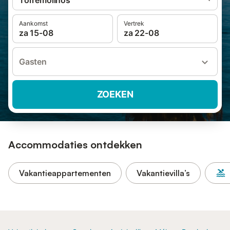
Torremolinos
Aankomst
Vertrek
za 15-08
za 22-08
Gasten
ZOEKEN
Accommodaties ontdekken
Vakantieappartementen
Vakantievilla’s