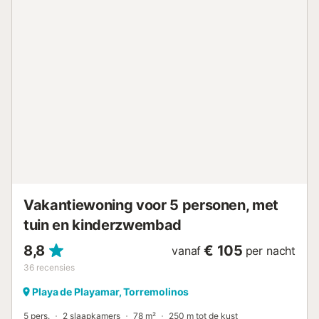
kosten. De ruime buitenruimte nodigt u uit om samen
ontspannende uren onder de zon door te brengen. Op de
charmante loggia, uitgerust met een eethoek, kunt u
genieten van heerlijke culinaire specialiteiten. Vanaf hier
heeft u een fantastisch uitzicht op de weelderige tuin,
beplant met bloemen en inheemse bomen, en op het
zwembad. Verfris uzelf in het koele water van dit
privézwembad na het genieten van de zon op een warme
middag. Door de uitzonderlijke locatie van het huis is een
supermarkt direct om de hoek en diverse winkels,
restaurants en cafés liggen op loopafstand. Het gouden
strand van Torremolinos ligt op slechts 5 minuten lopen
van uw voordeur, waar u ook de romantische
strandboulevard vindt. Parkeren op straat is mogelijk. F...
Vakantiewoning voor 5 personen, met
tuin en kinderzwembad
8,8
€ 105
vanaf
per nacht
36
recensies
Playa de Playamar, Torremolinos
5 pers.
2 slaapkamers
78 m²
250 m tot de kust