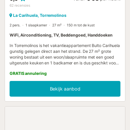
62
recensies
La Carihuela, Torremolinos
2 pers.
1 slaapkamer
27 m²
150 m tot de kust
WiFi, Airconditioning, TV, Beddengoed, Handdoeken
In Torremolinos is het vakantieappartement Bulto Carihuela
gunstig gelegen direct aan het strand. De 27 m² grote
woning bestaat uit een woon/slaapruimte met een goed
uitgeruste keuken en 1 badkamer en is dus geschikt voor
2 personen. Extra voorzieningen zijn Wi-Fi, centrale
GRATIS annulering
airconditioning, een ventilator, een wasmachine en een
televisie. De woning beschikt ook over een eigen balkon
vanwaar u kunt genieten van een prachtig uitzicht op de
Bekijk aanbod
zee. Loop/rijafstand naar strand: 45m Carihuela strand.
Loop-/rijafstand tot dichtstbijzijnde supermarkt: 82m.
Loopafstand/rijafstand tot dichtstbijzijnde café: 8m.
Afstand te voet/met de auto tot de dichtstbijzijnde bar:
78m. Loopafstand/rijafstand tot dichtstbijzijnde restaurant:
1 m. Rijafstand naar de luchthaven: 9.8km Luchthaven
Malaga. Huisdieren zijn niet toegestaan. Roken is