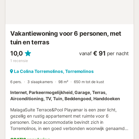
verbonden door de snelweg A-7, die de stad in het
noorden omcirkelt, en door de voorstedelijke trein....
Vakantiewoning voor 6 personen, met
tuin en terras
10,0
€ 91
vanaf
per nacht
1
recensie
La Colina Torremolinos, Torremolinos
6 pers.
3 slaapkamers
98 m²
650 m tot de kust
Internet, Parkeermogelijkheid, Garage, Terras,
Airconditioning, TV, Tuin, Beddengoed, Handdoeken
MalagaSuite Terrace&Pool Playamar is een zeer licht,
gezellig en rustig appartement met ruimte voor 6
personen. Deze accommodatie bevindt zich in
Torremolinos, in een goed verbonden woonwijk genaamd
Colinas del Bajondillo. Het ligt op ongeveer tien minuten