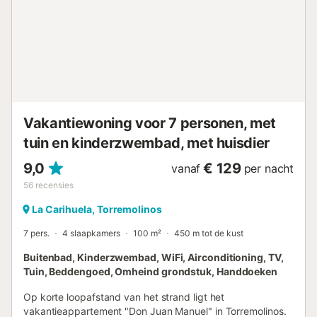
handbereik. Loopafstand naar het dichtstbijzijnde
restaurant: 40 m. Loopafstand naar de dichtstbijzijnde
cafetaria: 100 m. Loopafstand naar de dichtstbijzijnde bar:
20 m. Loop-/rijafstand naar de dichtstbijzijnde supermarkt:
400 m. Loopafstand tot het strand (Costa Lago): 80 m.
Afstand tot de luchthaven: 6,1 km Luchthaven Málaga-
Costa del Sol. Gratis parkeren in de straat. Huisdieren zijn
niet toegestaan. De airconditioning is beschikbaar in de
Vakantiewoning voor 7 personen, met
wo...
tuin en kinderzwembad, met huisdier
9,0
€ 129
vanaf
per nacht
56
recensies
La Carihuela, Torremolinos
7 pers.
4 slaapkamers
100 m²
450 m tot de kust
Buitenbad, Kinderzwembad, WiFi, Airconditioning, TV,
Tuin, Beddengoed, Omheind grondstuk, Handdoeken
Op korte loopafstand van het strand ligt het
vakantieappartement "Don Juan Manuel" in Torremolinos.