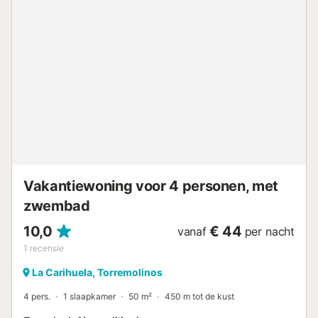
vinden....
Vakantiewoning voor 4 personen, met
zwembad
10,0
€ 44
vanaf
per nacht
1
recensie
La Carihuela, Torremolinos
4 pers.
1 slaapkamer
50 m²
450 m tot de kust