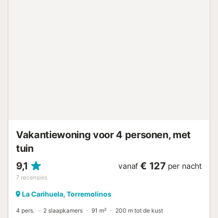
tijdens jullie verblijf overheidsregels omtrent water kunnen
gelden, wat gevolgen kan hebben voor het gebruik van
het zwembad, het besproeien van de tuin of het gebruik
van kraanwater kan beperken....
Vakantiewoning voor 4 personen, met
tuin
9,1
€ 127
vanaf
per nacht
7
recensies
La Carihuela, Torremolinos
4 pers.
2 slaapkamers
91 m²
200 m tot de kust