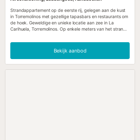
Strandappartement op de eerste rij, gelegen aan de kust
in Torremolinos met gezellige tapasbars en restaurants om
de hoek. Geweldige en unieke locatie aan zee in La
Carihuela, Torremolinos. Op enkele meters van het strand,
restaurants en winkels. Het appartement bevindt zich op
de 7e verdieping en er is uiteraard een lift. Het uitzicht
vanaf het terras is magnifiek en veel beter dan wat de
Bekijk aanbod
foto's laten zien. Het appartement omvat: een mooie hal, 2
ruime slaapkamers. De hoofdslaapkamer beschikt over
een tweepersoonsbed, inbouwkast en een badkamer en-
suite met bad. De tweede slaapkamer is voorzien van 2
eenpersoonsbedden, een inbouwkast en een bureau.
Beide slaapkamers hebben, net als de rest van het
appartement, ingebouwde airconditioning. De tweede
badkamer van het appartement bevindt zich in de gang
en is voorzien van een bad. De woonkamer is ingericht met
een mooie eethoek, een comfortabele lederen bank met
voetenbankjes en een neerklapbare rugleuning, een 55"
flatscreen-tv. De keuken is volledig uitgerust met een
vaatwasser, wasmachine, oven, magnetron en een
gezellige eethoek voor 2 personen. Vanuit zowel de