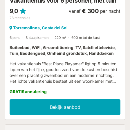
Vakantiehuis voor 6 personen, met tuin
9,0
€ 300
vanaf
per nacht
78
recensies
Torremolinos, Costa del Sol
6 pers.
3 slaapkamers
220 m²
600 m tot de kust
Buitenbad, WiFi, Airconditioning, TV, Satelliettelevisie,
Tuin, Beddengoed, Omheind grondstuk, Handdoeken
Het vakantiehuis "Best Place Playamar" ligt op 5 minuten
lopen van het fijne, gouden zand van de kust en beschikt
over een prachtig zwembad en een moderne inrichting.
Het lichte vakantiehuis bestaat uit een woonkamer met
een slaapbank en uitzicht op het zwembad, een zeer goed
GRATIS annulering
uitgeruste keuken met een vaatwasser en een eethoek, 3
slaapkamers (2 met 2 eenpersoonsbedden en een met een
tweepersoonsbed) en een badkamer en een halfbad. De
Bekijk aanbod
woning is dus geschikt voor 8 personen. Extra
voorzieningen zijn Wi-Fi, airconditioning in alle kamers, een
wasmachine en satelliettelevisie. Een babybedje en een
kinderstoel kunnen extra worden verstrekt zonder extra