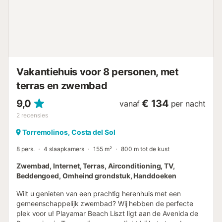
km naar de golfbaan in Guadalmar, 30 km naar Marbella
en 10 km naar Málaga Stad. Parkeren is mogelijk op het
terrein. Bedlinnen en handdoeken zijn bij de prijs
inbegrepen....
Vakantiehuis voor 8 personen, met
terras en zwembad
9,0
€ 134
vanaf
per nacht
2
recensies
Torremolinos, Costa del Sol
8 pers.
4 slaapkamers
155 m²
800 m tot de kust
Zwembad, Internet, Terras, Airconditioning, TV,
Beddengoed, Omheind grondstuk, Handdoeken
Wilt u genieten van een prachtig herenhuis met een
gemeenschappelijk zwembad? Wij hebben de perfecte
plek voor u! Playamar Beach Liszt ligt aan de Avenida de