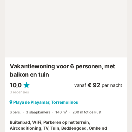
toegestaan (binnen het gebouw)....
Vakantiewoning voor 6 personen, met
balkon en tuin
10,0
€ 92
vanaf
per nacht
3
recensies
Playa de Playamar, Torremolinos
6 pers.
3 slaapkamers
140 m²
200 m tot de kust
Buitenbad, WiFi, Parkeren op het terrein,
Airconditioning, TV, Tuin, Beddengoed, Omheind