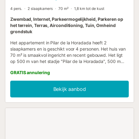
4 pers.
2 slaapkamers
70 m²
1,8 km tot de kust
Zwembad, Internet, Parkeermogelijkheid, Parkeren op
het terrein, Terras, Airconditioning, Tuin, Omheind
grondstuk
Het appartement in Pilar de la Horadada heeft 2
slaapkamers en is geschikt voor 4 personen. Het huis van
70 m² is smaakvol ingericht en recent gebouwd. Het ligt
op 500 m van het stadje "Pilar de la Horadada", 500 m
van de supermarkt, 500 m van het restaurant, 3 km van
GRATIS annulering
het zandstrand "Playa Higuericas", 5 km van de golfbaan
"Lo Romero Golf", 50 km van de luchthaven "Alicante", 50
km van de luchthaven "Murcia" en ligt in een ideale
Bekijk aanbod
omgeving voor gezinnen en dicht bij de zee. Het beschikt
over een tuin, tuinmeubilair, een omheind terrein, een terras
van 20 m², een wasmachine, een strijkijzer,
internettoegang (wifi), een haardroger, een
kinderspeelruimte, centrale verwarming, airconditioning in
het hele huis, een gemeenschappelijk zwembad, een
parkeerplaats buiten op hetzelfde terrein, 1 televisie,
satelliet-tv (Talen: Spaans). De open keuken met