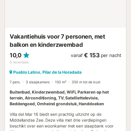
areas and cycle paths. In Lo Pagán you can take a mud
bath, which has a relaxing and pain-relieving effect, as
well as alleviating skin problems.We also recommend a trip
to the Mar Menor, where you can enjoy water sports such
as water skiing, kitesurfing, s...
Vakantiehuis voor 7 personen, met
balkon en kinderzwembad
10,0
€ 153
vanaf
per nacht
3
recensies
Pueblo Latino, Pilar de la Horadada
7 pers.
3 slaapkamers
150 m²
350 m tot de kust
Buitenbad, Kinderzwembad, WiFi, Parkeren op het
terrein, Airconditioning, TV, Satelliettelevisie,
Beddengoed, Omheind grondstuk, Handdoeken
Villa del Mar 16 biedt een prachtig uitzicht op de
Middellandse Zee. Deze villa met drie verdiepingen
beschikt over een woonkamer met een slaapbank voor