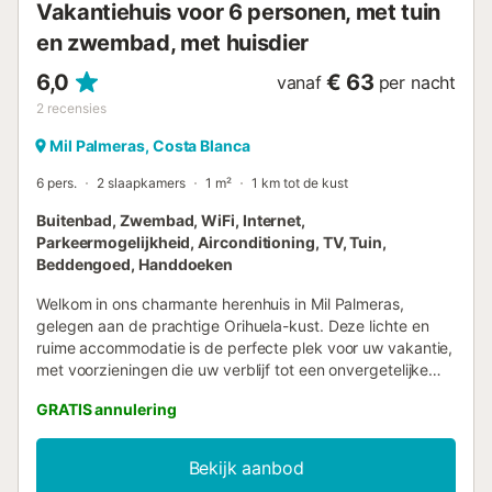
Vakantiehuis voor 6 personen, met tuin
en zwembad, met huisdier
6,0
€ 63
vanaf
per nacht
2
recensies
Mil Palmeras, Costa Blanca
6 pers.
2 slaapkamers
1 m²
1 km tot de kust
Buitenbad, Zwembad, WiFi, Internet,
Parkeermogelijkheid, Airconditioning, TV, Tuin,
Beddengoed, Handdoeken
Welkom in ons charmante herenhuis in Mil Palmeras,
gelegen aan de prachtige Orihuela-kust. Deze lichte en
ruime accommodatie is de perfecte plek voor uw vakantie,
met voorzieningen die uw verblijf tot een onvergetelijke
ervaring zullen maken. Ons huis is geschikt voor maximaal
GRATIS annulering
6 gasten en beschikt over drie knusse slaapkamers, elk in
mediterrane stijl ingericht en voorzien van hoogwaardig
beddengoed voor uw comfort. De slimme indeling zorgt
Bekijk aanbod
ervoor dat elke gast van zijn privacy kan genieten, terwijl