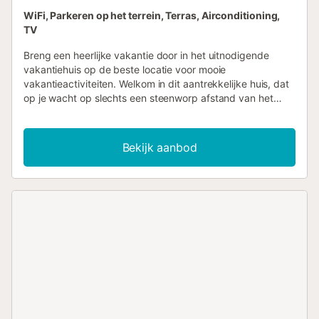
WiFi, Parkeren op het terrein, Terras, Airconditioning,
TV
Breng een heerlijke vakantie door in het uitnodigende
vakantiehuis op de beste locatie voor mooie
vakantieactiviteiten. Welkom in dit aantrekkelijke huis, dat
op je wacht op slechts een steenworp afstand van het
strand. Geniet van een onvergetelijke tijd met het gezin, de
lichte, huiselijke kamers nodigen je uit om te ontspannen.
Breng hier gezellige avonden door met spelletjes en goede
Bekijk aanbod
gesprekken aan de eettafel of op de bank in de
woonkamer. Geniet uitgebreid van de zon op de terrassen,
op mooie dagen kun je hier buiten eten en de zwoele
zomeravonden buiten doorbrengen. Vertrek meteen na het
ontbijt naar het strand, dat heel dicht bij het huis ligt.
Geniet van heerlijke uren in het warme zand en
fantastische verfrissingen in de zee. Verheug je op een
ontspannen vakantie aan de Costa Blanca in het
vakantiehuis vlakbij het strand....