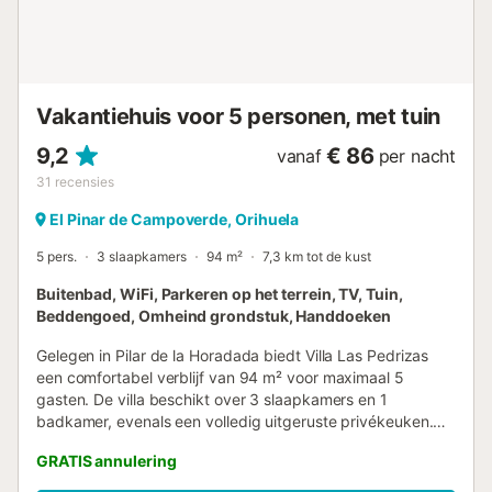
Er is gratis parkeergelegenheid op het terrein en in de
straat. Huisdieren zijn niet toegestaan. WiFi is geschikt
voor videogesprekken. Het pand heeft een trapvrije
toegang. Het pand heeft een interieur zonder treden.
Fietsen zijn beschikbaar. Een lift i...
Vakantiehuis voor 5 personen, met tuin
9,2
€ 86
vanaf
per nacht
31
recensies
El Pinar de Campoverde, Orihuela
5 pers.
3 slaapkamers
94 m²
7,3 km tot de kust
Buitenbad, WiFi, Parkeren op het terrein, TV, Tuin,
Beddengoed, Omheind grondstuk, Handdoeken
Gelegen in Pilar de la Horadada biedt Villa Las Pedrizas
een comfortabel verblijf van 94 m² voor maximaal 5
gasten. De villa beschikt over 3 slaapkamers en 1
badkamer, evenals een volledig uitgeruste privékeuken.
Geniet van het uitzicht op de bergen, privé Wi-Fi geschikt
GRATIS annulering
voor videogesprekken, televisie, wasmachine en een
kinderbedje voor gezinnen met jonge kinderen. Ontspan in