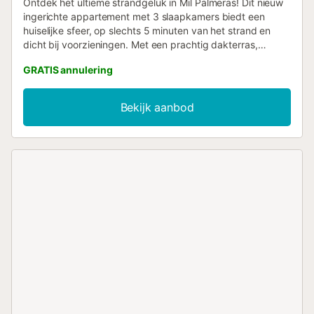
Ontdek het ultieme strandgeluk in Mil Palmeras! Dit nieuw
ingerichte appartement met 3 slaapkamers biedt een
huiselijke sfeer, op slechts 5 minuten van het strand en
dicht bij voorzieningen. Met een prachtig dakterras,
buitenkeuken, barbecue en uitzicht op zee, is het perfect
GRATIS annulering
voor ontspanning, sport en onvergetelijke momenten aan
zee. Of u nu snakt naar avontuur of rust, dit juweeltje heeft
het allemaal - klaar om uw vakantiedromen te vervullen!...
Bekijk aanbod