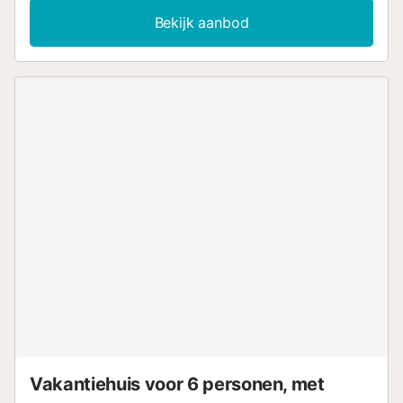
de privé tuin en het privé buitenzwembad, perfect om tot
Bekijk aanbod
rust te komen en te genieten van de rustige omgeving. Let
op: het zwembad is beschikbaar van 1 juni tot 15 oktober.
Een buitendouche zorgt voor extra comfort en
strandlakens zijn voor jullie aanwezig. Parkeren kan op het
terrein. Jullie mogen maximaal 2 huisdieren meenemen.
Houd er rekening mee dat feesten niet zijn toegestaan op
het terrein. Dit huis is ideaal voor wie op zoek is naar een
rustige vakantie dicht bij de natuur en omgeven door
natuurlijke schoonheid....
Vakantiehuis voor 6 personen, met