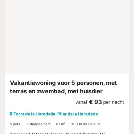
kinderen zijn welkom. Huisdieren zijn niet toegestaan....
Vakantiewoning voor 5 personen, met
terras en zwembad, met huisdier
€ 93
vanaf
per nacht
Torre de la Horadada, Pilar de la Horadada
5 pers.
2 slaapkamers
67 m²
300 m tot de kust