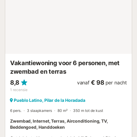
keramische kookplaat is uitgerust met een koelkast,
magnetron, oven, vriezer, vaatwasser, servies/bestek,
keukengerei/koken, koffiezetapparaat, broodrooster,
waterkoker en citruspers. Appartement Casa Blanca - Pilar
de la Hoaradada...
Vakantiewoning voor 6 personen, met
zwembad en terras
8,8
€ 98
vanaf
per nacht
1
recensie
Pueblo Latino, Pilar de la Horadada
6 pers.
3 slaapkamers
80 m²
350 m tot de kust
Zwembad, Internet, Terras, Airconditioning, TV,
Beddengoed, Handdoeken