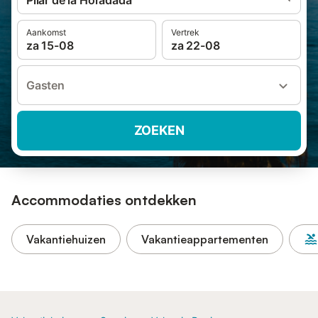
Pilar de la Horadada
Aankomst
Vertrek
za 15-08
za 22-08
Gasten
ZOEKEN
Accommodaties ontdekken
Vakantiehuizen
Vakantieappartementen