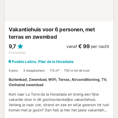
Vakantiehuis voor 6 personen, met
terras en zwembad
9,7
€ 99
vanaf
per nacht
6
recensies
Pueblo Latino, Pilar de la Horadada
6 pers.
3 slaapkamers
115 m²
750 m tot de kust
Buitenbad, Zwembad, WiFi, Terras, Airconditioning, TV,
Omheind zwembad
Kom naar La Torre de la Horadada en breng een fijne
vakantie door in dit gezinsvriendelijke vakantiehuis.
Verlang je naar zon, strand en zee en wil je gewoon tot rust
komen met je gezin? Dan heb je hier het juiste vakantiehuis
gevonden. Niet ver van het zandstrand vind je een goede