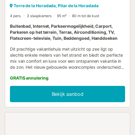
Torre de la Horadada, Pilar de la Horadada
4 pers.
3 slaapkamers
95 m²
80 m tot de kust
Buitenbad, Internet, Parkeermogelijkheid, Carport,
Parkeren op het terrein, Terras, Airconditioning, TV,
Flatscreen-televisie, Tuin, Beddengoed, Handdoeken
Dit prachtige vakantiehuis met uitzicht op zee ligt op
slechts enkele meters van het strand en biedt de perfecte
mix van comfort en luxe voor een ontspannen vakantie in
de zon. Het nieuw gebouwde wooncomplex onderscheidt
zich door zijn lichte en hoogwaardige inrichting en
GRATIS annulering
aantrekkelijke decoratie. Het nodigt niet alleen uit tot
ontspanning op de comfortabele bank, maar ook tot
gezamenlijke familiediners in de gezellige eetkamer.
Bekijk aanbod
Bovendien kunt u met z'n tweeën ontspannen in het infinity
zwembad op een van de terrassen met een
adembenemend uitzicht op zee. Het zwembad wordt
gedeeld met twee andere partijen. Een volledig uitgeruste
keuken en een barbecueplaats zijn ook beschikbaar. Het
huis beschikt over eigen parkeergelegenheid en biedt ook
overdekte stallingen voor fietsen. In de directe omgeving