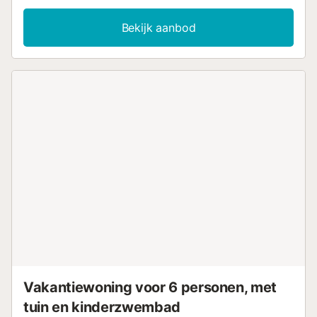
inrichting in dit uitnodigende huis. Degelijke houten
meubels en lichte kleuren geven het huis een fijne sfeer
Bekijk aanbod
waarin je je thuis kunt voelen. Maar je kunt je ook
verheugen op de grote tuin, met zwembad en veel ruimte.
Je kinderen kunnen de hele dag glijden en 's avonds kun
je samenkomen voor een barbecue in de open lucht.
Wandel naar zee, het gebied staat niet voor niets bekend
om zijn prachtige stranden. Geniet van het gevoel van fijn
zand tussen je tenen en het uitzicht op de turquoise zee,
waar je je op elk moment kunt verfrissen. Verken ook de
gastronomie en smul van heerlijke tapas en lokale
lekkernijen. Voel je helemaal op je gemak aan de Costa
Blanca!...
Vakantiewoning voor 6 personen, met
tuin en kinderzwembad