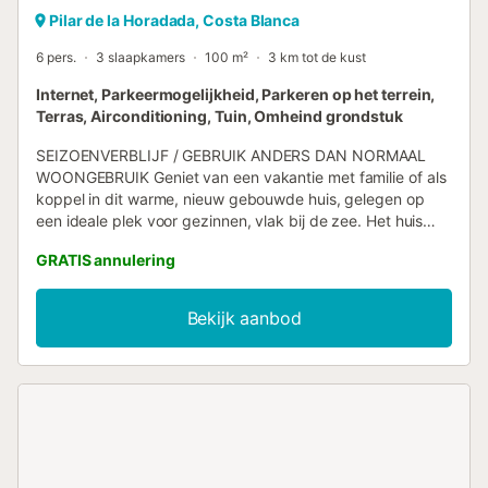
Pilar de la Horadada, Costa Blanca
6 pers.
3 slaapkamers
100 m²
3 km tot de kust
Internet, Parkeermogelijkheid, Parkeren op het terrein,
Terras, Airconditioning, Tuin, Omheind grondstuk
SEIZOENVERBLIJF / GEBRUIK ANDERS DAN NORMAAL
WOONGEBRUIK Geniet van een vakantie met familie of als
koppel in dit warme, nieuw gebouwde huis, gelegen op
een ideale plek voor gezinnen, vlak bij de zee. Het huis
heeft 3 slaapkamers en 2 badkamers, met een capaciteit
GRATIS annulering
voor 4 tot 6 personen. De accommodatie beschikt over
airconditioning in alle ruimtes en centrale verwarming, wat
het hele jaar door voor comfort zorgt. De open keuken is
Bekijk aanbod
volledig uitgerust met de nieuwste apparatuur, zoals een
koelkast, vriezer, wasmachine, vaatwasser, oven,
magnetron, koffiezetapparaat en broodrooster, onder
andere. U kunt hier zonder problemen genieten van
maaltijden en diners met familie of als koppel. Het huis
heeft ook een privéterras van 100 m², perfect om te
ontspannen en te genieten van het mooie weer. Bovendien
heeft u de beschikking over een privétuin en tuinmeubilair.