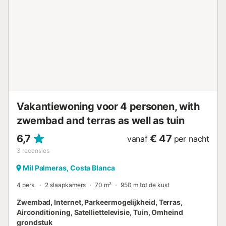
De locatie is onverslaanbaar, op slechts 3,5 km van het
strand van Higuericas en 500 meter van het centrum van
Pilar de la Horadada, waar u supermarkten, restaurants en
cafés vindt. U heeft ook een golfbaan op 5 km afstand.
Boek nu en geniet van een onvergetelijk verblijf!...
Vakantiewoning voor 4 personen, with
zwembad and terras as well as tuin
6,7
€ 47
vanaf
per nacht
3
recensies
Mil Palmeras, Costa Blanca
4 pers.
2 slaapkamers
70 m²
950 m tot de kust
Zwembad, Internet, Parkeermogelijkheid, Terras,
Airconditioning, Satelliettelevisie, Tuin, Omheind
grondstuk