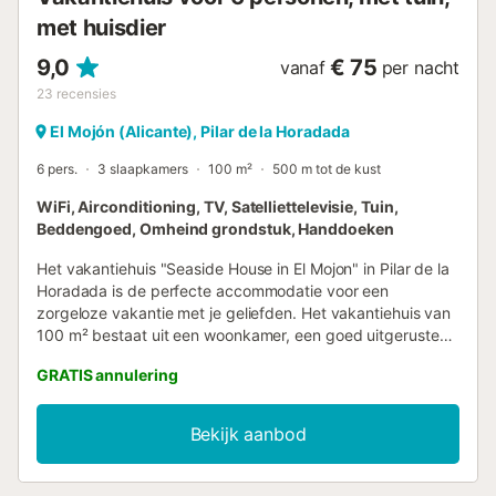
met huisdier
9,0
€ 75
vanaf
per nacht
23
recensies
El Mojón (Alicante), Pilar de la Horadada
6 pers.
3 slaapkamers
100 m²
500 m tot de kust
WiFi, Airconditioning, TV, Satelliettelevisie, Tuin,
Beddengoed, Omheind grondstuk, Handdoeken
Het vakantiehuis "Seaside House in El Mojon" in Pilar de la
Horadada is de perfecte accommodatie voor een
zorgeloze vakantie met je geliefden. Het vakantiehuis van
100 m² bestaat uit een woonkamer, een goed uitgeruste
keuken, 3 slaapkamers en 2 badkamers en is daarom
GRATIS annulering
geschikt voor 6 personen. Extra voorzieningen zijn Wi-Fi
(geschikt voor videogesprekken), airconditioning, een
wasmachine en een tv. Een babybedje en een kinderstoel
Bekijk aanbod
zijn ook beschikbaar. Je privé buitenruimte bestaat uit
tuinmeubilair, een gedeeltelijk overdekt terras en een
barbecue. Hier kun je de dag beginnen met een heerlijk