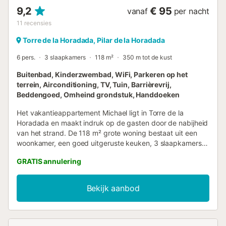
9,2
€ 95
vanaf
per nacht
11
recensies
Torre de la Horadada, Pilar de la Horadada
6 pers.
3 slaapkamers
118 m²
350 m tot de kust
Buitenbad, Kinderzwembad, WiFi, Parkeren op het
terrein, Airconditioning, TV, Tuin, Barrièrevrij,
Beddengoed, Omheind grondstuk, Handdoeken
Het vakantieappartement Michael ligt in Torre de la
Horadada en maakt indruk op de gasten door de nabijheid
van het strand. De 118 m² grote woning bestaat uit een
woonkamer, een goed uitgeruste keuken, 3 slaapkamers
en 2 badkamers, evenals 2 extra toiletten en is daarom
GRATIS annulering
geschikt voor 6 personen. Extra voorzieningen zijn high-
speed Wi-Fi (geschikt voor videogesprekken), een smart
TV met streamingdiensten en internationale zenders,
Bekijk aanbod
airconditioning en een wasmachine. Geniet van de
gedeelde buitenruimte met een omheind zwembad,
kinderbad en buitendouche. De woning ligt dicht bij het
strand (250 m). Centrum met restaurants en winkels op