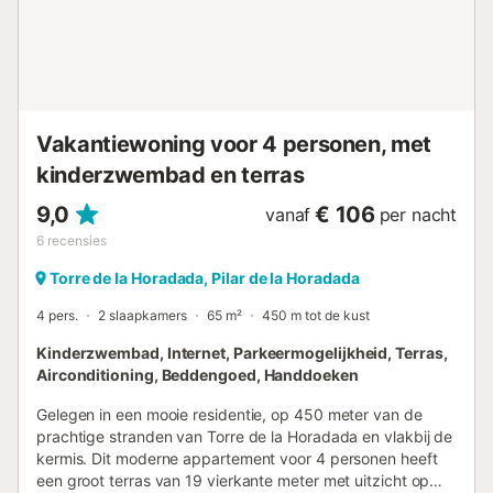
wastafel, douche, toilet en haardroger Buitenkant van het
appartement - Gemeenschappelijk zwembad - Kinderbad
- Mooie privétuin met grasveld, bomen en tuinmeubilair
met ligstoelen - Gemeenschappelijke tuin met grasveld en
bomen - Overdekt terras - Barbecue - Buitendouche -
Zitgedeelte buiten en eetgedeelte buiten -...
Vakantiewoning voor 4 personen, met
kinderzwembad en terras
9,0
€ 106
vanaf
per nacht
6
recensies
Torre de la Horadada, Pilar de la Horadada
4 pers.
2 slaapkamers
65 m²
450 m tot de kust
Kinderzwembad, Internet, Parkeermogelijkheid, Terras,
Airconditioning, Beddengoed, Handdoeken
Gelegen in een mooie residentie, op 450 meter van de
prachtige stranden van Torre de la Horadada en vlakbij de
kermis. Dit moderne appartement voor 4 personen heeft
een groot terras van 19 vierkante meter met uitzicht op