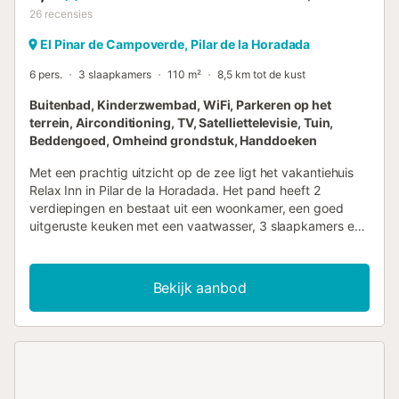
26
recensies
El Pinar de Campoverde, Pilar de la Horadada
6 pers.
3 slaapkamers
110 m²
8,5 km tot de kust
Buitenbad, Kinderzwembad, WiFi, Parkeren op het
terrein, Airconditioning, TV, Satelliettelevisie, Tuin,
Beddengoed, Omheind grondstuk, Handdoeken
Met een prachtig uitzicht op de zee ligt het vakantiehuis
Relax Inn in Pilar de la Horadada. Het pand heeft 2
verdiepingen en bestaat uit een woonkamer, een goed
uitgeruste keuken met een vaatwasser, 3 slaapkamers en
2 badkamers en is dus geschikt voor 6 personen. Extra
voorzieningen zijn onder andere WiFi, airconditioning,
verwarming, een wasmachine, een droger, evenals een tv
Bekijk aanbod
met een dvd-speler. Het hoogtepunt van deze
accommodatie is de eigen buitenruimte met een tuin, een
open terras, een balkon en een barbecue. De
accommodatie heeft ook toegang tot een gedeelde
buitenruimte met een omheind zwembad. Er is een
parkeerplaats beschikbaar op het terrein. Gezinnen met