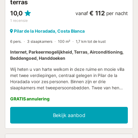
terras
10,0
€ 112
vanaf
per nacht
1
recensie
Pilar de la Horadada, Costa Blanca
6 pers.
3 slaapkamers
100 m²
1,7 km tot de kust
Internet, Parkeermogelijkheid, Terras, Airconditioning,
Beddengoed, Handdoeken
Wij heten u van harte welkom in deze ruime en mooie villa
met twee verdiepingen, centraal gelegen in Pilar de la
Horadada voor zes personen. Binnen zijn er drie
slaapkamers met tweepersoonsbedden. Twee van hen
hebben een groot terras op de bovenste verdieping en
GRATIS annulering
een van hen kijkt uit op het zwembad. Het huis heeft ook
twee badkamers, één op de bovenste verdieping en de
andere op de benedenverdieping. Aan de andere kant is
Bekijk aanbod
de keuken volledig uitgerust en de rest van het huis biedt
televisie met internationale zenders, warme en koude
airconditioning, WiFi en parkeergelegenheid buiten voor de
villa. Buiten is het privézwembad met buitendouche naast