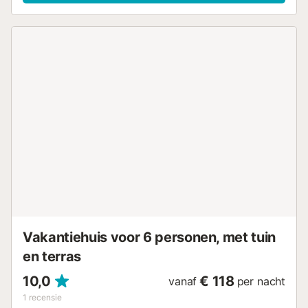
er ook gemeenschappelijke ruimtes zijn voor
groepsplezier. De woonkamer is een lichte en
ontspannende ruimte, ingericht met modern meubilair en
kustaccenten. Hier kunt u zich ontspannen op de
comfortabele sofa's na een dag vol ontdekkingen of
genieten van een film op de flatscreen-tv. Glazen
schuifdeuren leiden naar het terras, waar u kunt genieten
van het uitzicht en de frisse lucht. De volledig uitgeruste
keuken beschikt over moderne apparatuur en kookgerei,
zodat u heerlijke maaltijden kunt bereiden om van te
genieten in de eetruimte of buiten op het privéterras met
barbecue. Stel u voor: diners onder de sterrenhemel terwijl
u geniet van de zeebries. Het hoogtepunt van de
accommodatie is het gemeenschappelijke zwembad, een
oase van rust waar u een verfrissende duik kunt nemen of
gewoon kunt luieren op een van de ligbedden rondom. Als
u de voorkeur geeft aan het strand, bent u sle...
Vakantiehuis voor 6 personen, met tuin
en terras
10,0
€ 118
vanaf
per nacht
1
recensie