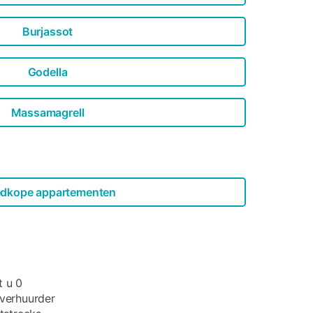
Burjassot
Godella
Massamagrell
dkope appartementen
t u 0
 verhuurder