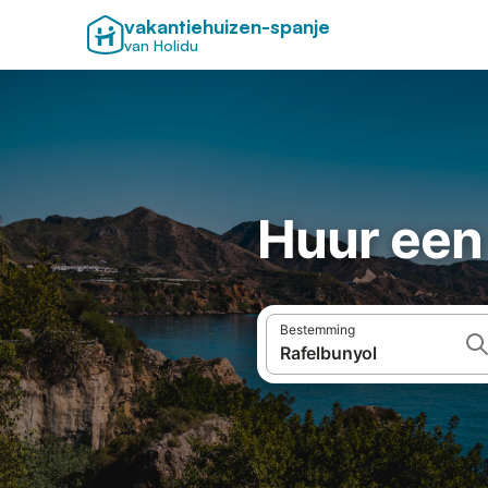
vakantiehuizen-spanje
van Holidu
Huur een 
Bestemming