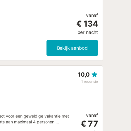
vanaf
€ 134
per nacht
Bekijk aanbod
10,0
1
recensie
vanaf
ect voor een geweldige vakantie met
€ 77
aats aan maximaal 4 personen.
egebieden. Over het toeristische