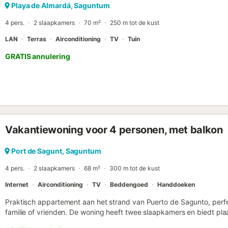
Playa de Almardá, Saguntum
4 pers.
2 slaapkamers
70 m²
250 m tot de kust
LAN
Terras
Airconditioning
TV
Tuin
GRATIS annulering
Vakantiewoning voor 4 personen, met balkon
Port de Sagunt, Saguntum
4 pers.
2 slaapkamers
68 m²
300 m tot de kust
Internet
Airconditioning
TV
Beddengoed
Handdoeken
Praktisch appartement aan het strand van Puerto de Sagunto, perf
familie of vrienden. De woning heeft twee slaapkamers en biedt pl
Bovendien ligt het zeer dicht bij het strand, restaurants en recreati