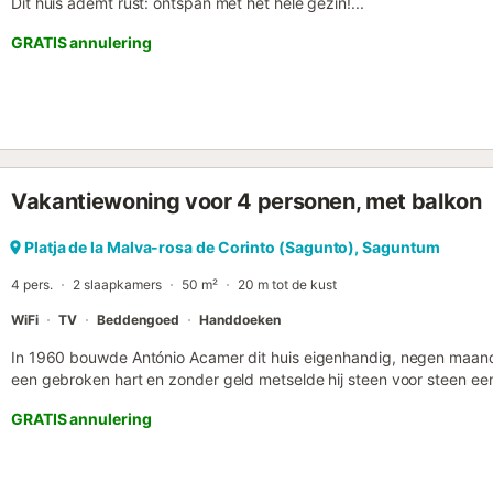
Dit huis ademt rust: ontspan met het hele gezin!...
GRATIS annulering
Vakantiewoning voor 4 personen, met balkon
Platja de la Malva-rosa de Corinto (Sagunto), Saguntum
4 pers.
2 slaapkamers
50 m²
20 m tot de kust
WiFi
TV
Beddengoed
Handdoeken
In 1960 bouwde António Acamer dit huis eigenhandig, negen maande
een gebroken hart en zonder geld metselde hij steen voor steen ee
hem drie dochters schonk in vier jaar, dankzij de zee die haar gezo
GRATIS annulering
dicht bij de zee. Het perceel werd afgesplitst van een oude boerde
parfumproductie. Deze bloem, symbool van liefdevolle overleving, 
is casAcamer het toevluchtsoord dat António voor ogen had: een plek
aan de Middellandse Zee, midden in een Natura 2000-vogelreserva