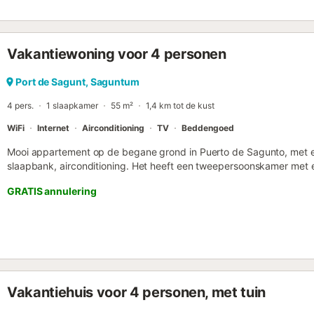
unieke ecosysteem te behouden. Al 44 jaar trotseren de 13 huizen 
ze een voorbeeld van kracht en duurzaamheid. Sinds 2007 hangt 
omdat het gebied tot het maritiem-terrestrisch domein behoort. In
Vakantiewoning voor 4 personen
kustherstelproject het strand uit 1960 terug: zand uit de zeebodem 
geschiedenis. Een verhaal van boeren en bouwvakkers die de eerst
zee boden. De privéruimte van 50 m² heeft een woonkamer met ze
Port de Sagunt, Saguntum
slaapkamers met uitzicht en een badkamer met douche. Ideaal voor
4 pers.
1 slaapkamer
55 m²
1,4 km tot de kust
kiest voor n...
WiFi
Internet
Airconditioning
TV
Beddengoed
Mooi appartement op de begane grond in Puerto de Sagunto, met 
slaapbank, airconditioning. Het heeft een tweepersoonskamer met
patio/terras. Uitgerust om u te laten genieten van een uitje naar Pue
GRATIS annulering
Vakantiehuis voor 4 personen, met tuin