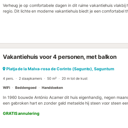
Verheug je op comfortabele dagen in dit ruime vakantiehuis vlakbij
regio. Dit lichte en moderne vakantiehuis biedt je een comfortabel th
combineert met culturele uitstapjes en ervaringen in de natuur. Wan
ambiance en voel je thuis terwijl je mediterrane gerechten op tafel
markt en ontspan met een siësta of je favoriete serie op de ruime 
uitnodigende eethoek in de open lucht. Serveer hier je ontbijt en s
avonden met wijn en kaarslicht. De gunstige ligging maakt het mo
bij het strand en te gaan winkelen. Wandel door het natuurpark Sier
uitzichtpunten, verken het historische Sagunto met zijn imposante R
Vakantiehuis voor 4 personen, met balkon
naar Valencia, wandel door de futuristische Ciudad de las Artes y las
markthallen....
Platja de la Malva-rosa de Corinto (Sagunto), Saguntum
4 pers.
2 slaapkamers
50 m²
20 m tot de kust
WiFi
Beddengoed
Handdoeken
In 1960 bouwde António Acamer dit huis eigenhandig, negen maande
een gebroken hart en zonder geld metselde hij steen voor steen ee
hem drie dochters schonk in vier jaar, dankzij de zee die haar gezo
GRATIS annulering
dicht bij de zee. Het perceel werd afgesplitst van een oude boerde
parfumproductie. Deze bloem, symbool van liefdevolle overleving, 
is casAcamer het toevluchtsoord dat António voor ogen had: een plek