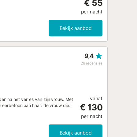
€ 55
per nacht
Bekijk aanbod
9,4
26
recensies
vanaf
n na het verlies van zijn vrouw. Met
€ 130
n eerbetoon aan haar: de vrouw die
ndheid herstelde. Zijn droom: leven
per nacht
rij waar malva’s werden geteeld voor
bepaalt nog steeds de sfeer. Vandaag
 voor liefhebbers van zee en stilte,
Bekijk aanbod
at, met minimale ingrepen om het