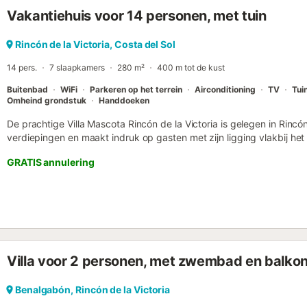
een ervaring die zeker het genieten waard zijn! De toegang tot de
Vakantiehuis voor 14 personen, met tuin
een verharde weg....
Rincón de la Victoria, Costa del Sol
14 pers.
7 slaapkamers
280 m²
400 m tot de kust
Buitenbad
WiFi
Parkeren op het terrein
Airconditioning
TV
Tui
Omheind grondstuk
Handdoeken
De prachtige Villa Mascota Rincón de la Victoria is gelegen in Rincón 
verdiepingen en maakt indruk op gasten met zijn ligging vlakbij het 
een woonkamer, een zeer goed uitgeruste keuken, 7 slaapkamers 
GRATIS annulering
suite) en is daarom geschikt voor 14 personen. De woning heeft 3
begane grond. Tot de voorzieningen behoren ook Wi-Fi, aircondition
ook 2 babybedjes en een kinderstoel beschikbaar. In het buitengedee
terrassen (overdekt en open) en een buitenkeuken met barbecue, di
frisse lucht. Verder bieden een zwembad en buitendouches verfri
supermarkt ligt op 30 m van de accommodatie en restaurants bevin
m. De boulevard van Rincón de la Victoria en het zandstrand met 
Villa voor 2 personen, met zwembad en balkon
afstand. Parkeerplaatsen zijn beschikbaar op het terrein. Door de id
je kunt alles te voet bereiken....
Benalgabón, Rincón de la Victoria