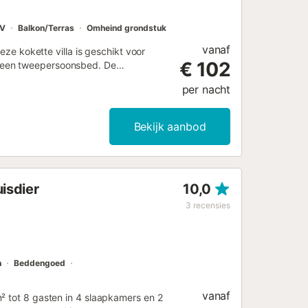
V
Balkon/Terras
Omheind grondstuk
vanaf
eze kokette villa is geschikt voor
€ 102
 een tweepersoonsbed. De
en badkamer met douche, een eet-
per nacht
 aparte woonkamer, met een ruime
en om te genieten van het uitzicht
n, is dit vakantiehuis niet geschikt
Bekijk aanbod
e buitenruimte is voorzien van een
e kunt genieten van onvergetelijke
spectaculair en wordt je privacy
e kunt ook rusten onder de pergola
isdier
10,0
is mogelijk via een verharde weg....
3
recensies
n
Beddengoed
vanaf
² tot 8 gasten in 4 slaapkamers en 2