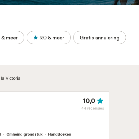
& meer
9,0
& meer
Gratis annulering
a Victoria
10,0
44
recensies
d
Omheind grondstuk
Handdoeken