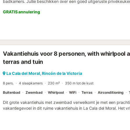
badkamers. Jullie beschikken over een goed uitgeruste privékeuk
airconditioning, Wi-Fi, tv, wasmachine en een babybed voor gezinn
GRATIS annulering
buiten in jullie privétuin en ontspan op zowel overdekte als open te
jullie eigen barbecue. Het gedeelde buitenzwembad is het hele jaar d
hebben toegang tot 2 gedeelde parkeerplaatsen bij de accommodat
gemakkelijk bereikbaar in de buurt. Huisdieren zijn welkom tijdens ju
niet toegestaan op het terrein....
Vakantiehuis voor 8 personen, with whirlpool
terras and tuin
La Cala del Moral, Rincón de la Victoria
8 pers.
4 slaapkamers
230 m²
350 m tot de kust
Buitenbad
Zwembad
Whirlpool
WiFi
Terras
Airconditioning
Dit grote vakantiehuis met zwembad verwelkomt je met een prachtig
vakantiegevoel in dit ruime vakantiehuis in La Cala del Moral. Het vri
strekt zich uit over meerdere verdiepingen en biedt je veel ruimte vo
Geniet van de lichte en uitnodigende sfeer terwijl je ontspant in d
volledig uitgeruste keuken. Een hoogtepunt is het dakterras, dat je