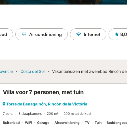
bad
Airconditioning
Internet
8,0
ovincie
Costa del Sol
Vakantiehuizen met zwembad Rincón de l
Villa voor 7 personen, met tuin
Torre de Benagalbón, Rincón de la Victoria
7 pers.
3 slaapkamers
200 m²
200 m tot de kust
Buitenbad
WiFi
Garage
Airconditioning
TV
Tuin
Beddengoe