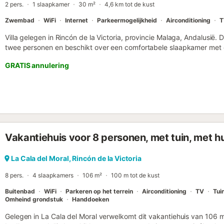
2 pers.
1 slaapkamer
30 m²
4,6 km tot de kust
Zwembad
WiFi
Internet
Parkeermogelijkheid
Airconditioning
T
Villa gelegen in Rincón de la Victoria, provincie Malaga, Andalusië. D
twee personen en beschikt over een comfortabele slaapkamer met
slaapkamer bevindt zich in een bungalow die ook beschikt over e
GRATIS annulering
woonkamer en een open keuken. Op hetzelfde perceel vindt je een
eetkamer-woonkamer, uitgerust met een kombuis hoek en brede ram
op de omliggende vallei. Omdat het twee onafhankelijke gebouwen zij
voor gezinnen met kinderen. De slaapkamer is voorzien van airco. D
fantastisch privézwembad omgeven door een houten vloeren, waar j
momenten van plezier en ontspanning. Bovendien zijn de uitzichten 
gegarandeerd door de weelderige vegetatie die de villa omringt. J
Vakantiehuis voor 8 personen, met tuin, met hu
terwijl je geniet van een heerlijke barbecue. De toegang tot de villa 
La Cala del Moral, Rincón de la Victoria
8 pers.
4 slaapkamers
106 m²
100 m tot de kust
Buitenbad
WiFi
Parkeren op het terrein
Airconditioning
TV
Tui
Omheind grondstuk
Handdoeken
Gelegen in La Cala del Moral verwelkomt dit vakantiehuis van 106 m