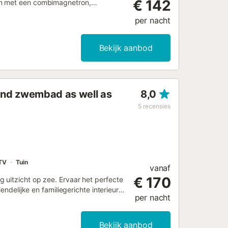
€ 142
en met een combimagnetron,
en met kleine kinderen. Stap naar
per nacht
rrassen, ideaal voor buiten dineren met
oor geopend voor jullie plezier. Jullie
ie en het openbaar vervoer is
Bekijk aanbod
llie verblijf, maar evenementen zijn
 and zwembad as well as
8,0
5
recensies
TV
Tuin
vanaf
€ 170
 uitzicht op zee. Ervaar het perfecte
endelijke en familiegerichte interieur
per nacht
or gezellige uurtjes en retraites.
e woonkamer of samen kookt in de
 een prachtig uitzicht op de omgeving
Bekijk aanbod