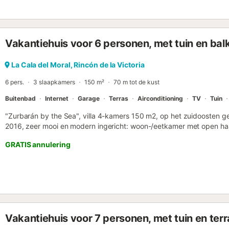
biedt, terwijl de tuin met zwembad je uitnodigt om te ontspannen en
afsluiten met een barbecue in de buitenlucht. La Cala del Moral bie
ontspanning en activiteiten. De nabijgelegen stranden nodigen je 
te beoefenen, terwijl de promenade tal van restaurants en cafés bi
Vakantiehuis voor 6 personen, met tuin en bal
geserveerd. Verken de omliggende wandelpaden, die een adembene
maak een uitstapje naar Malaga, op slechts een klein eindje rijden, 
Een verblijf in dit charmante vakantiehuis zal je onvergetelijke heri
La Cala del Moral, Rincón de la Victoria
uitkijken naar je volgende bezoek....
6 pers.
3 slaapkamers
150 m²
70 m tot de kust
Buitenbad
Internet
Garage
Terras
Airconditioning
TV
Tuin
"Zurbarán by the Sea", villa 4-kamers 150 m2, op het zuidoosten ge
2016, zeer mooi en modern ingericht: woon-/eetkamer met open haa
de zitplaats in de tuin. 1 kamer met 1 bed (150 cm). 1 kamer met 
GRATIS annulering
(150 cm), bad/WC en hot tub. Keuken (oven, afwasmachine, 3 induc
waterkoker, magnetron, diepvriezer). 2 douche/WC's. Groot terras 
Terrasmeubelen, barbecue, ligstoelen, loggia. Zeer mooi uitzicht o
strijkijzer, haardroger. Internet (WiFi, gratis). Garage. Geschikt voor
2017044731 // Reg. Nr.: ESFCTU0000290250002892120000000
Vakantiehuis voor 7 personen, met tuin en terr