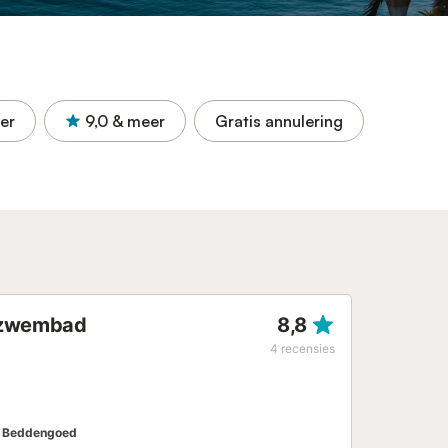
er
9,0
& meer
Gratis annulering
n zwembad
8,8
4
recensies
Beddengoed