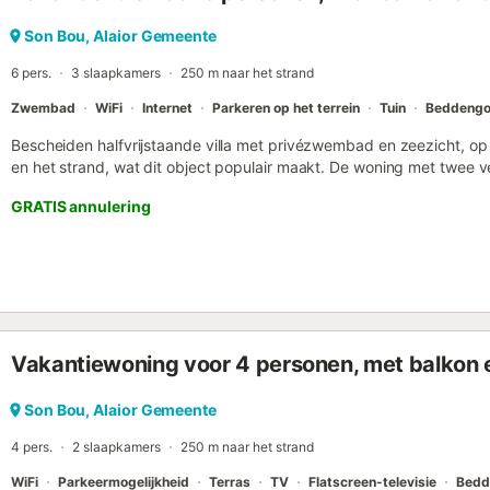
perfect om af te koelen. Jullie kunnen gratis op straat parkeren en 
Evenementen zijn niet toegestaan....
Son Bou, Alaior Gemeente
6 pers.
3 slaapkamers
250 m naar het strand
Zwembad
WiFi
Internet
Parkeren op het terrein
Tuin
Beddeng
Bescheiden halfvrijstaande villa met privézwembad en zeezicht, op
en het strand, wat dit object populair maakt. De woning met twee v
De eerste verdieping is het hoofdgedeelte van het huis en beschik
GRATIS annulering
ingericht in Menorcaanse stijl, een uitgeruste keuken, twee tweep
gerenoveerde badkamer. Het ruime, deels overdekte terras vormt ee
Beneden, op hetzelfde niveau als het zwembad, bevindt zich een
douchekamer en een kleine zitruimte. Dit deel van het huis heeft een
onafhankelijk van de rest van het pand. Het zwembadgedeelte besch
praktische buitendouche en het zwembad....
Vakantiewoning voor 4 personen, met balkon e
Son Bou, Alaior Gemeente
4 pers.
2 slaapkamers
250 m naar het strand
WiFi
Parkeermogelijkheid
Terras
TV
Flatscreen-televisie
Bedd