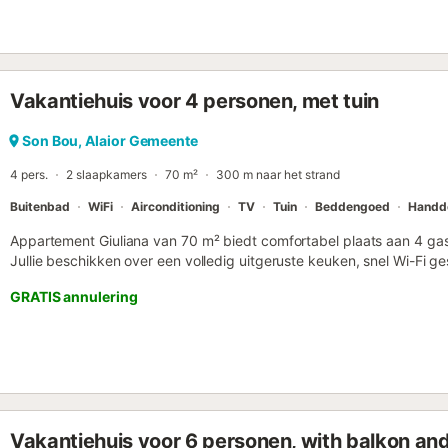
Vakantiehuis voor 4 personen, met tuin
Son Bou, Alaior Gemeente
4 pers.
2 slaapkamers
70 m²
300 m naar het strand
Buitenbad
WiFi
Airconditioning
TV
Tuin
Beddengoed
Handd
Appartement Giuliana van 70 m² biedt comfortabel plaats aan 4 ga
Jullie beschikken over een volledig uitgeruste keuken, snel Wi-Fi 
airconditioning, televisie, ventilator, wasmachine en een aparte wer
GRATIS annulering
er een babybedje en kinderstoel aanwezig. Dankzij self check-in kom
mooie appartement met twee slaapkamers en een badkamer ligt vlak
de mooiste stranden van Menorca. Het is volledig gerenoveerd en
keuken en bank, een hoofdslaapkamer met een tweepersoonsbed 
met twee eenpersoonsbedden, een badkamer met douche en een voo
een complex met zwembaden (toegang mogelijk tegen betaling bij de
slechts 7 minuten lopen van het strand. Geniet van de privétuin, het
Vakantiehuis voor 6 personen, with balkon an
ideaal om buiten te ontspannen. De buitendouche biedt extra comf