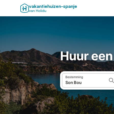
vakantiehuizen-spanje
van Holidu
Huur een 
Bestemming