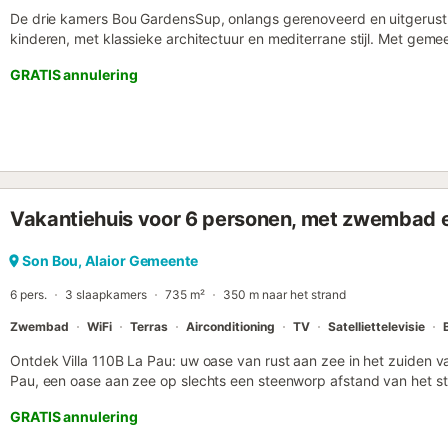
De drie kamers Bou GardensSup, onlangs gerenoveerd en uitgerust 
kinderen, met klassieke architectuur en mediterrane stijl. Met g
door prachtige inheemse planten en grote tuinen. Het ligt in het la
GRATIS annulering
paar meter van de winkelgebieden en het Son Bou-strand. Alle app
georiënteerd en kunnen op de begane grond of op de eerste verdi
kenmerken zich door comfort en eenvoud. Binnen behouden ze een 
woonkamer, eetkamer en keuken delen dezelfde volledig ingericht
uit 2 of 3 slaapkamers: De eerste slaapkamer is een tweepersoon
toegang tot een klein terras aan de achterkant; De tweede slaapkam
van 2 eenpersoonsbedden en een kleine kledingkast, terwijl de d
Vakantiehuis voor 6 personen, met zwembad e
heeft. Naast de slaapkamers beschikken de appartementen over 
douche, toilet, wastafel en wasmachine. Bij onze receptie vindt u e
en een bagageruimte. Het aanvullende aanbod is zeer gevarieerd en
Son Bou, Alaior Gemeente
een supermarkt, een kinderspeelplaats, een tennisbaan en een gez
6 pers.
3 slaapkamers
735 m²
350 m naar het strand
strand b...
Zwembad
WiFi
Terras
Airconditioning
TV
Satelliettelevisie
Ontdek Villa 110B La Pau: uw oase van rust aan zee in het zuiden v
Pau, een oase aan zee op slechts een steenworp afstand van het st
samen voor een onvergetelijke vakantie. Deze halfvrijstaande villa
GRATIS annulering
panoramisch terras en een adembenemend uitzicht op zee - de idea
genieten van de Middellandse Zee. Belangrijkste kenmerken van Vill