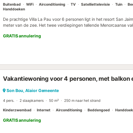
Buitenbad
WiFi
Airconditioning
TV
Satelliettelevisie
Tuin
Be
Handdoeken
De prachtige Villa La Pau voor 6 personen ligt in het resort San Ja
meter van de zee. Het twee verdiepingen tellende Menorcaanse va
een goed uitgeruste keuken, 2 slaapkamers en een badkamer op d
GRATIS annulering
grond vind je een extra slaapkamer en badkamer plus een kleine loun
kindvriendelijke villa behoren ook Wi-Fi en een satelliettelevisie. Par
buitenruimte met een gedeeltelijk overdekt terras, een barbecue e
niets te wensen over. Hier of op het balkon, vanwaar je een geweldi
genieten van een ontspannen vakantie. Supermarkten en restaurants
zandstrand Son Bou ligt ook op slechts 5-10 minuten lopen. Een 
kinderstoel zijn beschikbaar op aanvraag en tegen een extra vergo
Vakantiewoning voor 4 personen, met balkon
betaald bij de receptie. De ecotax moet bij het inchecken worden be
Son Bou, Alaior Gemeente
4 pers.
2 slaapkamers
50 m²
250 m naar het strand
Kinderzwembad
Internet
Airconditioning
Beddengoed
Handdoek
GRATIS annulering