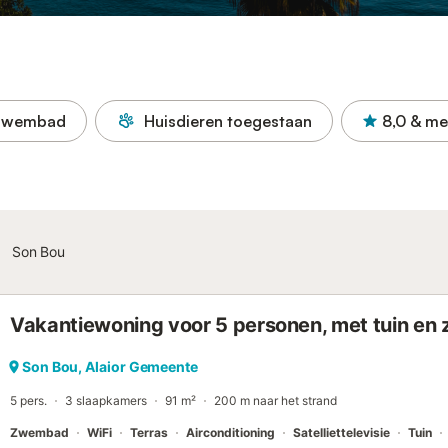
Zwembad
Huisdieren toegestaan
8,0
& me
Son Bou
Vakantiewoning voor 5 personen, met tuin e
Son Bou, Alaior Gemeente
5 pers.
3 slaapkamers
91 m²
200 m naar het strand
Zwembad
WiFi
Terras
Airconditioning
Satelliettelevisie
Tuin