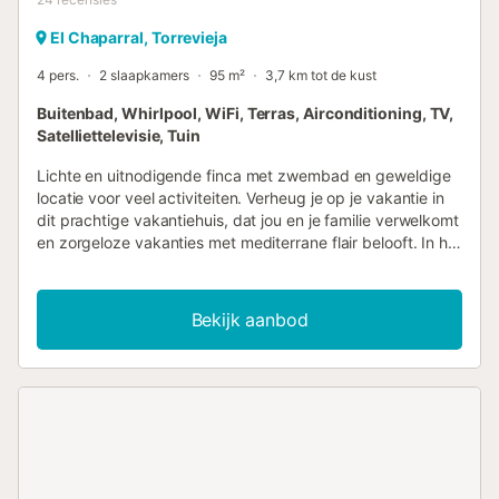
El Chaparral, Torrevieja
4 pers.
2 slaapkamers
95 m²
3,7 km tot de kust
Buitenbad, Whirlpool, WiFi, Terras, Airconditioning, TV,
Satelliettelevisie, Tuin
Lichte en uitnodigende finca met zwembad en geweldige
locatie voor veel activiteiten. Verheug je op je vakantie in
dit prachtige vakantiehuis, dat jou en je familie verwelkomt
en zorgeloze vakanties met mediterrane flair belooft. In het
huis kun je het jezelf gemakkelijk maken in de woonkamer
bij de houtkachel of ontspannen in de tuin met een groot
terras bij het zwembad. Strijk 's avonds neer op een van
Bekijk aanbod
de terrassen, barbecue samen en geniet van het ideale
klimaat. Een bijzonder hoogtepunt is de whirlpool in de
open lucht. Dit geweldige vakantiehuis ligt in El Chaparral,
met goede infrastructuur en busverbindingen naar
Torrevieja. Het aquapark is een geweldige attractie voor
het hele gezin, en niet alleen voor kinderen. Het natuurpark
met het prachtige zoutmeer ligt ook op loopafstand en je
kunt er flamingo's in het wild bewonderen. Natuurlijk