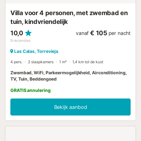
accommodatie wordt verdeeld door een professional.
Tenzij anders vermeld, zijn diensten zoals schoonmaak,
Villa voor 4 personen, met zwembad en
beddengoed, handdoeken etc. niet inbegrepen ...
tuin, kindvriendelijk
10,0
€ 105
vanaf
per nacht
9
recensies
Las Calas, Torrevieja
4 pers.
2 slaapkamers
1 m²
1,4 km tot de kust
Zwembad, WiFi, Parkeermogelijkheid, Airconditioning,
TV, Tuin, Beddengoed
GRATIS annulering
Bekijk aanbod