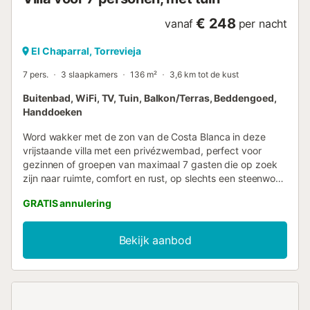
€ 248
vanaf
per nacht
El Chaparral, Torrevieja
7 pers.
3 slaapkamers
136 m²
3,6 km tot de kust
Buitenbad, WiFi, TV, Tuin, Balkon/Terras, Beddengoed,
Handdoeken
Word wakker met de zon van de Costa Blanca in deze
vrijstaande villa met een privézwembad, perfect voor
gezinnen of groepen van maximaal 7 gasten die op zoek
zijn naar ruimte, comfort en rust, op slechts een steenworp
afstand van de beste stranden. De ruimte Een open
GRATIS annulering
keuken en woonkamer, volledig uitgerust
(koffiezetapparaat, vaatwasser, oven, magnetron), die
uitkomt op een lounge met bank, tv en een eettafel voor
Bekijk aanbod
zes personen. Drie royale slaapkamers: de
hoofdslaapkamer met een tweepersoonsbed, slaapbank
en en-suite badkamer; een tweede met een
tweepersoonsbed; en een derde met een kingsize bed en
een eigen badkamer. Drie complete badkamers, allemaal