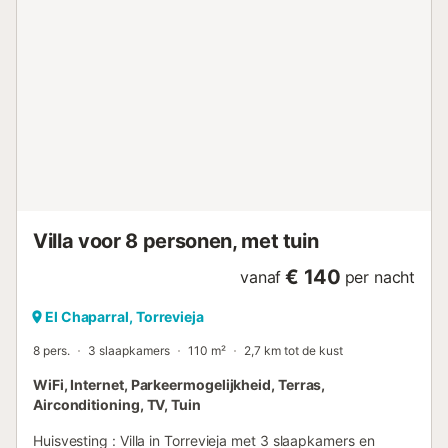
personen (geen dieren!). Roken is alleen toegestaan in
open ruimtes! Inchecken bij de accommodatie van 15:00
tot 19:00 uur. Vertrek van 09:00 tot 11:00 uur. Voor de
inschrijving of vertrek buiten kantoor-/bedrijfsuren op
zondag, weekends en feestdagen geldt een toeslag van
EUR 20. Kantooruren: Maandag - Vrijdag van 9.00 tot
19.00 uur, zaterdag van 10.00 tot 15.00 uur, zondag -
gesloten. Aanvullende informatie: Privé zwembad
Optionele diensten te betalen ter plaatse en te boeken
voor uw aankomst: . Aankomst buiten de dienstregeling:
20 € per reservering . Kinderbedje/bedje: 20 € per
reservering...
Villa voor 8 personen, met tuin
€ 140
vanaf
per nacht
El Chaparral, Torrevieja
8 pers.
3 slaapkamers
110 m²
2,7 km tot de kust
WiFi, Internet, Parkeermogelijkheid, Terras,
Airconditioning, TV, Tuin
Huisvesting : Villa in Torrevieja met 3 slaapkamers en