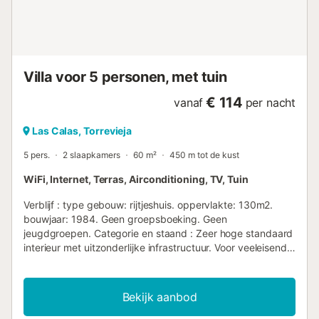
Villa voor 5 personen, met tuin
€ 114
vanaf
per nacht
Las Calas, Torrevieja
5 pers.
2 slaapkamers
60 m²
450 m tot de kust
WiFi, Internet, Terras, Airconditioning, TV, Tuin
Verblijf : type gebouw: rijtjeshuis. oppervlakte: 130m2.
bouwjaar: 1984. Geen groepsboeking. Geen
jeugdgroepen. Categorie en staand : Zeer hoge standaard
interieur met uitzonderlijke infrastructuur. Voor veeleisende
klanten op zoek naar kwaliteit in een luxe setting.
Huisvesting : Dit moderne, gezinsvriendelijke vakantiehuis
ligt dicht bij het strand en het zwembad, in een rustige en
Bekijk aanbod
zelfstandige vakantiewoning ontwikkeling in de prachtige
wijk Los Ángeles. Het huis heeft een ca. 33 m2 woon- en