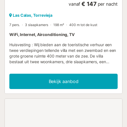
€ 147
vanaf
per nacht
Las Calas, Torrevieja
7 pers.
3 slaapkamers
198 m²
400 m tot de kust
WiFi, Internet, Airconditioning, TV
Huisvesting : Wij bieden aan de toeristische verhuur een
twee verdiepingen tellende villa met een zwembad en een
grote groene ruimte 400 meter van de zee. De villa
bestaat uit twee woonkamers, drie slaapkamers, een
aparte keuken, drie badkamers, een glazen terras, een
balkon, twee solariums. Het huis heeft alles wat u nodig
heeft om te wonen en te vermaken: meubels, apparaten
Bekijk aanbod
(inclusief koffiezetapparaat), borden, lakens en
handdoeken. Centrale airconditioning, Spaanse TV,
draadloos internet. Het gebied heeft een goed
ontwikkelde infrastructuur: 200 meter verderop ligt de
supermarkt "Consum," het dichtstbijzijnde café ligt op 50
meter afstand. De zee ligt op 400 meter afstand, maar het
strand van Los Locos zelf ligt op ongeveer 650 meter
afstand. Mogelijkheid van accommodatie - maximaal 7