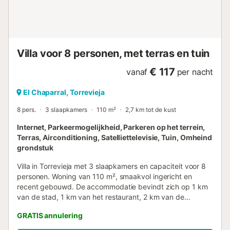
Villa voor 8 personen, met terras en tuin
€ 117
vanaf
per nacht
El Chaparral, Torrevieja
8 pers.
3 slaapkamers
110 m²
2,7 km tot de kust
Internet, Parkeermogelijkheid, Parkeren op het terrein,
Terras, Airconditioning, Satelliettelevisie, Tuin, Omheind
grondstuk
Villa in Torrevieja met 3 slaapkamers en capaciteit voor 8
personen. Woning van 110 m², smaakvol ingericht en
recent gebouwd. De accommodatie bevindt zich op 1 km
van de stad, 1 km van het restaurant, 2 km van de
supermarkt, 5 km van de golfbaan, 6 km van het
GRATIS annulering
zandstrand "Playa Naufragos", 35 km van de luchthaven
"Alicante", 55 km van de luchthaven "Murcia" en ligt in een