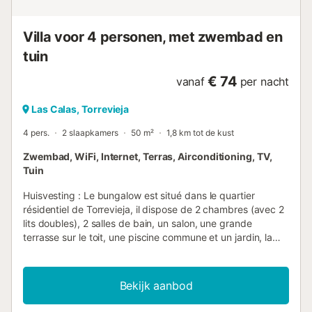
Torrevieja en met gemakkelijke toegang tot natuurpar...
Villa voor 4 personen, met zwembad en
tuin
€ 74
vanaf
per nacht
Las Calas, Torrevieja
4 pers.
2 slaapkamers
50 m²
1,8 km tot de kust
Zwembad, WiFi, Internet, Terras, Airconditioning, TV,
Tuin
Huisvesting : Le bungalow est situé dans le quartier
résidentiel de Torrevieja, il dispose de 2 chambres (avec 2
lits doubles), 2 salles de bain, un salon, une grande
terrasse sur le toit, une piscine commune et un jardin, la
capacité maximale est de 4 personnes et est idéal pour
famille ou couple(s). Ayant votre vie privée, vous êtes à un
pas de tous les services et infrastructures développées.
Bekijk aanbod
Dans l'appartement il y a tout ce dont vous pourriez avoir
besoin pour vos vacances : la cuisine indépendante