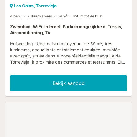
Las Calas, Torrevieja
4 pers.
2 slaapkamers
59 m²
650 m tot de kust
Zwembad, WiFi, Internet, Parkeermogelijkheid, Terras,
Airconditioning, TV
Huisvesting : Une maison mitoyenne, de 59 m², très
lumineuse, accueillante et totalement équipée, meublée
avec goût, située dans la zone résidentielle tranquille de
Torrevieja, à proximité des commerces et restaurants. Elle
dispose de 2 chambres (toutes deux avec lits doubles) et
la capacité maximale est de 4 personnes. La résidence
dispose d'une piscine commune ouverte toute l'année.
Bekijk aanbod
Idéale pour les familles et les couples. La maison dispose
d'une grande terrasse vitrée, vous trouverez également
dans la maison tout le nécessaire pour des vacances
idéales : accès internet (wifi), climatisation dans le salon et
certaines chambres, chauffage par pompe à chaleur,
parking privé en plein air, un sèche-cheveux, la télévision,
etc. Il y a une cuisine indépendante, plaque
vitrocéramique, un réfrigérateur, micro-ondes, four,
congélateur, lave-linge, vaisselle/couverts,