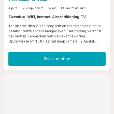
4 pers.
2 slaapkamers
87 m²
1,4 km tot de kust
Zwembad, WiFi, Internet, Airconditioning, TV
Ter plaatse dien je een borgsom en toeristenbelasting te
betalen, tenzij anders aangegeven. Het bedrag verschilt
per verblijf. Kenmerken van de vakantiewoning :
Oppervlakte (m²) : 87 Aantal slaapkamers : 2 Aantal
sterren Verwarming Airco Vriezer wasmachine Magnetron
Gemeenschappelijk zwembad TV Huisdieren niet
toegestaan Oven Haard Afwasmachine Wifi-toegang Wifi
Bekijk aanbod
Haardroger Koelkast Koffiezetapparaat Waterkoker
Strijkplank en strijkijzer Aantal badkamers : 1...