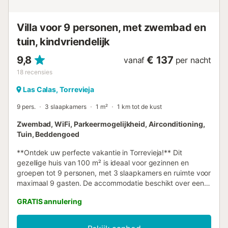
Villa voor 9 personen, met zwembad en
tuin, kindvriendelijk
9,8
€ 137
vanaf
per nacht
18
recensies
Las Calas, Torrevieja
9 pers.
3 slaapkamers
1 m²
1 km tot de kust
Zwembad, WiFi, Parkeermogelijkheid, Airconditioning,
Tuin, Beddengoed
**Ontdek uw perfecte vakantie in Torrevieja!** Dit
gezellige huis van 100 m² is ideaal voor gezinnen en
groepen tot 9 personen, met 3 slaapkamers en ruimte voor
maximaal 9 gasten. De accommodatie beschikt over een
**privézwembad van 3x5 meter**, perfect om te
GRATIS annulering
ontspannen onder de zon van de Costa Blanca. Het ruime
**terras van 350 m²** en de **omheinde tuin** nodigen
uit om van het buitenleven te genieten, met tuinmeubilair