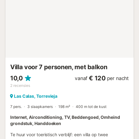
beloven de nabijgelegen zandstranden veel zwemplezier
om je vakantie af te ronden....
Villa voor 7 personen, met balkon
10,0
€ 120
vanaf
per nacht
2
recensies
Las Calas, Torrevieja
7 pers.
3 slaapkamers
198 m²
400 m tot de kust
Internet, Airconditioning, TV, Beddengoed, Omheind
grondstuk, Handdoeken
Te huur voor toeristisch verblijf: een villa op twee