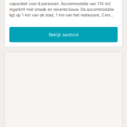
capaciteit voor 8 personen. Accommodatie van 110 m2
ingericht met smaak en recente bouw. De accommodatie
ligt op 1 km van de stad, 1 km van het restaurant, 2 km
van de supermarkt, 5 km van de golfbaan, 6 km van het
zandstrand "Playa Naufragos," 35 km van de luchthaven
"Alicante," 55 km van de luchthaven "Murcia" en is
Bekijk aanbod
gelegen in een ideale omgeving voor gezinnen en in de
buurt van de zee. Het heeft tuin, tuinmeubilair, omheining,
50 m2 terras, wasmachine, barbecue, strijkijzer,
internettoegang (wifi), haardroger, centrale verwarming,
airconditioning in de hele accommodatie, prive-zwembad,
parkeerplaats in de buitenlucht hetzelfde gebouw, 1 TV,
satelliet-tv (Talen: Spaans, Engels, Duits, Nederlands,
Frans, Russisch, Zweeds, Noors). De Amerikaanse keuken,
met keramisch glas, is uitgerust met koelkast, magnetron,
oven, vriezer, vaatwasser, serviesgoed/bestek,
keukengerei, koffiezetapparaat, broodrooster, waterkoker
en citruspers. HOLA CASITA Aanvullende informatie: Privé
zwembad Verplichte uitkeringen ter plaatse: . Deposito
(terugbetaalbaar): 500 € per reservering Optionele
diensten te betalen ter plaatse en te boeken voor uw
aankomst: . Elektrische autolader: 0,5 € per kW Deze