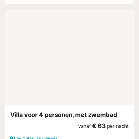
eetkamer met een geïntegreerde Amerikaanse keuken. De
keuken is uitgerust met een inductiekookplaat (elektrische
aansluiting), een koelkast-vriezer, een magnetron, een
oven en een viswasmachine. Een flatscreen-tv met
satellietverbinding en een Blu-Ray-speler is beschikbaar
zodat u uw favoriete Duitse tv-programma zelfs op
vakantie niet hoeft te missen. Er zijn ook twee slaapkamers
in het huis. In één slaapkamer is een tweepersoonsbed
(1,60 x 2,00 m). In de andere slaapkamer, de kinderkamer,
is er een houten baby kost 60 x 120 cm en een stapelbed
met uitschuifbed lade voor in totaal drie kinderen van 90 x
200 cm. De badkamer heeft een douche, wastafel en
toilet. U kunt uw kleren ook wassen in de eigen
wasmachine. Er is ook een droger beschikbaar. Er zijn drie
airconditioning units in het huis, die het huis verwarmen en
koelen. Het huis heeft kindvriendelijke meubels en is ideaal
voor gezi...
Villa voor 4 personen, met zwembad
€ 63
vanaf
per nacht
Las Calas, Torrevieja