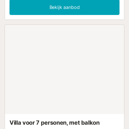
ideale omgeving voor gezinnen, dicht bij de zee. Het
Bekijk aanbod
beschikt over een tuin, tuinmeubilair, omheining, 50 m²
terras, wasmachine, barbecue, strijkijzer, internettoegang
(wifi), haardroger, centrale verwarming, airconditioning in
de gehele accommodatie, privézwembad,
parkeergelegenheid buiten in hetzelfde gebouw, 1
televisie, satelliet-tv (Talen: Spaans, Engels, Duits,
Nederlands, Frans, Russisch, Zweeds, Noors). De open
keuken met keramische kookplaat is uitgerust met een
koelkast, magnetron, oven, vriezer, vaatwasser,
servies/bestek, keukengerei/keukengerei,
koffiezetapparaat, broodrooster, waterkoker en citruspers.
HOLA CASITA...
Villa voor 7 personen, met balkon