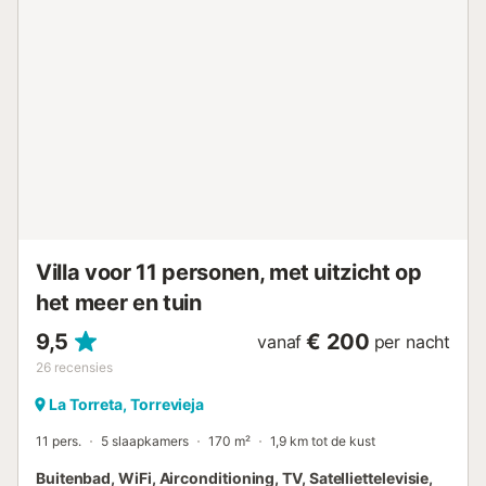
terwijl u ontspant in de privétuin. Deze ruimte is ideaal voor
aangename momenten buiten en om te genieten van het
mediterrane klimaat. Uitzicht op Laguna Salada: Vanaf de
woning kunt u genieten van een prachtig uitzicht op
Laguna Salada, wat zorgt voor een natuurlijke en serene
omgeving die de ontspanningservaring perfect aanvult.
Locatie in Los Balcones, Torrevieja: De woning bevindt
zich op een toplocatie, dicht bij lokale voorzieningen,
stranden en bezienswaardigheden. Los Balcones staat
bekend om zijn vredige sfeer en panoramische uitzichten.
Dit vrijstaande herenhuis is de perfecte keuze voor wie op
zoek is naar een geze...
Villa voor 11 personen, met uitzicht op
het meer en tuin
9,5
€ 200
vanaf
per nacht
26
recensies
La Torreta, Torrevieja
11 pers.
5 slaapkamers
170 m²
1,9 km tot de kust
Buitenbad, WiFi, Airconditioning, TV, Satelliettelevisie,