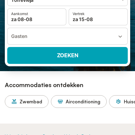
Torrevieja
Aankomst
Vertrek
za 08-08
za 15-08
Gasten
ZOEKEN
Accommodaties ontdekken
Zwembad
Airconditioning
Huis