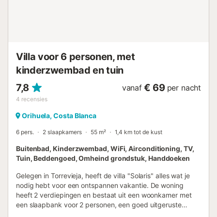
Luchthaven. Gratis parkeren is mogelijk in de straat.
Huisdieren zijn op verzoek toegestaan. Wi-Fi is geschikt
voor videogesprekken. Een speciale ruimte voor kantoor
aan huis is beschikbaar. Het pand heeft een trapvrije
toegang en interieur. Handdoeken zijn inbegrepen in de
prijs. Beddengoed is bij...
Villa voor 6 personen, met
kinderzwembad en tuin
7,8
€ 69
vanaf
per nacht
4
recensies
Orihuela, Costa Blanca
6 pers.
2 slaapkamers
55 m²
1,4 km tot de kust
Buitenbad, Kinderzwembad, WiFi, Airconditioning, TV,
Tuin, Beddengoed, Omheind grondstuk, Handdoeken
Gelegen in Torrevieja, heeft de villa "Solaris" alles wat je
nodig hebt voor een ontspannen vakantie. De woning
heeft 2 verdiepingen en bestaat uit een woonkamer met
een slaapbank voor 2 personen, een goed uitgeruste
keuken, 2 slaapkamers en 1 badkamer en is daarom