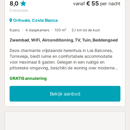
8,0
€ 55
vanaf
per nacht
5
recensies
Orihuela, Costa Blanca
8 pers.
4 slaapkamers
100 m²
3,1 km tot de kust
Zwembad, WiFi, Airconditioning, TV, Tuin, Beddengoed
Deze charmante vrijstaande herenhuis in Los Balcones,
Torrevieja, biedt ruime en comfortabele accommodatie
voor maximaal 8 gasten. Gelegen in een rustige en
pittoreske omgeving, beschikt de woning over moderne
architectuur en alle voorzieningen die nodig zijn voor een
GRATIS annulering
onvergetelijk verblijf. Belangrijkste kenmerken: Capaciteit
voor 8 gasten: Met 4 slaapkamers en ruimtes ontworpen
voor comfort, is deze woning ideaal voor grote groepen of
Bekijk aanbod
families die samen willen genieten van een ontspannende
vakantie. Gemeenschappelijk zwembad: Neem een duik
en koel af in het gemeenschappelijke zwembad, perfect
voor zonnige dagen en het creëren van onvergetelijke
herinneringen met vrienden en familie. Barbecue en
privétuin: Geniet van heerlijke barbecues in de buitenlucht