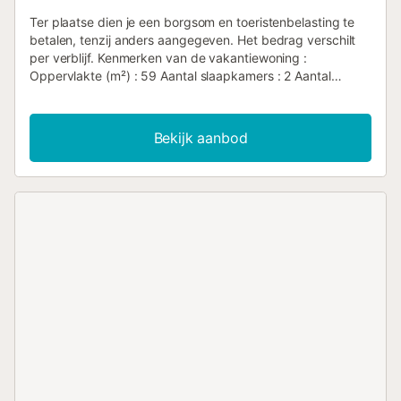
Ter plaatse dien je een borgsom en toeristenbelasting te
betalen, tenzij anders aangegeven. Het bedrag verschilt
per verblijf. Kenmerken van de vakantiewoning :
Oppervlakte (m²) : 59 Aantal slaapkamers : 2 Aantal
sterren Verwarming Airco Vriezer wasmachine Magnetron
Gemeenschappelijk zwembad Huisdieren niet toegestaan
Oven Wasdroger Wifi-toegang Wifi Koelkast
Bekijk aanbod
Koffiezetapparaat Waterkoker Strijkplank en strijkijzer
Aantal badkamers : 1...