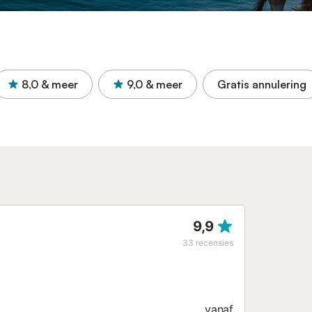
8,0
& meer
9,0
& meer
Gratis annulering
9,9
33
recensies
vanaf