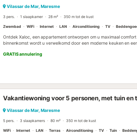
Vilassar de Mar, Maresme
3 pers.
1 slaapkamer
28 m²
350 m tot de kust
Zwembad
WiFi
Internet
LAN
Airconditioning
TV
Beddengoe
Ontdek Xaloc, een appartement ontworpen om u maximaal comfort en 
binnenkomst wordt u verwelkomd door een moderne keuken en een
complete badkamer garandeert uw comfort. De hoofdkamer beschi
GRATIS annulering
toegang tot een rechthoekig terras waar u kunt genieten van momen
een slaapbank toe te voegen, waardoor Xaloc een ideale optie is vo
OPMERKING: Bij activatie van de rookmelder gedurende de nacht, 
gebracht, welk bedrag zal worden ingehouden op de borg. Roken i
toeslag van één extra nacht met zich meebrengen. Aanvullende i
- Afmetingen: 50 meter. - Diepte: van 1,5 m tot 2,5 m. Verplichte di
worden: . Borg (restitueerbaar): 200 € per boeking Accommodatie b
Vakantiewoning voor 5 personen, met tuin en 
anders vermeld, zijn diensten zoals schoonmaak, beddengoed, hand
prijs van deze accommodatie. Indien huisdieren zijn toegestaan (inf
kosten van toepassing zijn. Alleen apparatuur vermeld in deze adve
Vilassar de Mar, Maresme
apparatuur wordt niet als aanwezig beschouwd. Tenzij er een oplaad
5 pers.
3 slaapkamers
80 m²
350 m tot de kust
aanwezig is in de ...
WiFi
Internet
LAN
Terras
Airconditioning
TV
Tuin
Bedden