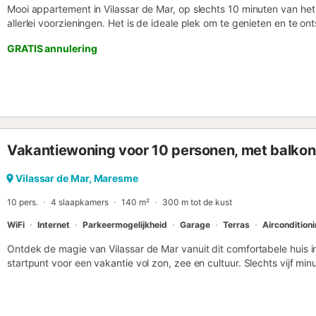
Mooi appartement in Vilassar de Mar, op slechts 10 minuten van het s
allerlei voorzieningen. Het is de ideale plek om te genieten en t
DE ACCOMMODATIE - Het appartement heeft een ideale locatie, op 
GRATIS annulering
het treinstation, in het prachtige stadje Vilassar de Mar. - Het is p
die een paar dagen vrij willen genieten aan zee. - Het heeft een kle
romantisch diner te bereiden, een drankje te drinken of rustig te klets
modern en licht. - De keuken is modern, heeft roestvrijstalen apparat
woonkamer vindt u een tv-hoek en, indien u moet werken, een klei
computer kunt neerzetten, ideaal voor zakenreizen. - Het apparteme
alles wat u nodig heeft voor korte of lange verblijven. ATTENTIE 
Vakantiewoning voor 10 personen, met balkon
gespecialiseerd team en al onze gasten worden persoonlijk door on
u uitleggen wat u in de omgeving kunt bezoeken, u kennis laten m
beantwoorden. Wij bieden alle voorzieningen om van het beste verbli
Vilassar de Mar, Maresme
handdoeken en lakens zijn beschikbaar voor u en uw familie/vriende
10 pers.
4 slaapkamers
140 m²
300 m tot de kust
WiFi
Internet
Parkeermogelijkheid
Garage
Terras
Aircondition
Ontdek de magie van Vilassar de Mar vanuit dit comfortabele huis in
startpunt voor een vakantie vol zon, zee en cultuur. Slechts vijf mi
omgeven door restaurants, winkels en voorzieningen, nodigt het uit
te wandelen en Barcelona te verkennen. GEMMA'S HOUSE AND ITS SPA
GROUND FLOOR - Direct access from the street and private garage.