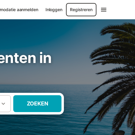
modatie aanmelden
Inloggen
Registreren
nten in
ZOEKEN