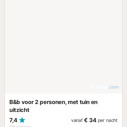
B&b voor 2 personen, met tuin en
uitzicht
7,4
€ 34
vanaf
per nacht
278
recensies