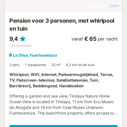
Pension voor 3 personen, met whirlpool
en tuin
9,4
€ 65
vanaf
per nacht
144
recensies
La Oliva, Fuerteventura
3 pers.
1 slaapkamer
32 m²
4,3 km tot de kust
Whirlpool, WiFi, Internet, Parkeermogelijkheid, Terras,
TV, Flatscreen-televisie, Satelliettelevisie, Tuin,
Barrièrevrij, Beddengoed, Handdoeken
Offering a garden and sea view, Tindaya Nature Home
Ocean View is located in Tindaya, 11 km from Eco Museo
de Alcogida and 19 km from Casa Museo Unamuno
Fuerteventura. This beachfront property offers access to a
balcony and free private parking....