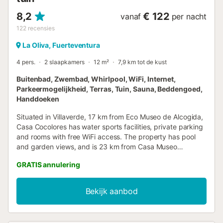
8,2
€ 122
vanaf
per nacht
122
recensies
La Oliva, Fuerteventura
4 pers.
2 slaapkamers
12 m²
7,9 km tot de kust
Buitenbad, Zwembad, Whirlpool, WiFi, Internet,
Parkeermogelijkheid, Terras, Tuin, Sauna, Beddengoed,
Handdoeken
Situated in Villaverde, 17 km from Eco Museo de Alcogida,
Casa Cocolores has water sports facilities, private parking
and rooms with free WiFi access. The property has pool
and garden views, and is 23 km from Casa Museo
Unamuno Fuerteventura....
GRATIS annulering
Bekijk aanbod