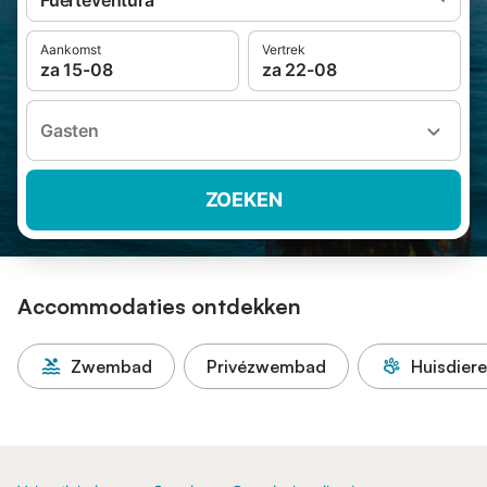
Fuerteventura
Aankomst
Vertrek
za 15-08
za 22-08
Gasten
ZOEKEN
Accommodaties ontdekken
Zwembad
Privézwembad
Huisdier