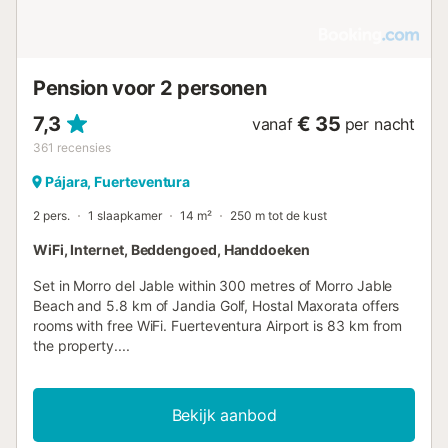
Pension voor 2 personen
7,3
€ 35
vanaf
per nacht
361
recensies
Pájara, Fuerteventura
2 pers.
1 slaapkamer
14 m²
250 m tot de kust
WiFi, Internet, Beddengoed, Handdoeken
Set in Morro del Jable within 300 metres of Morro Jable
Beach and 5.8 km of Jandia Golf, Hostal Maxorata offers
rooms with free WiFi. Fuerteventura Airport is 83 km from
the property....
Bekijk aanbod