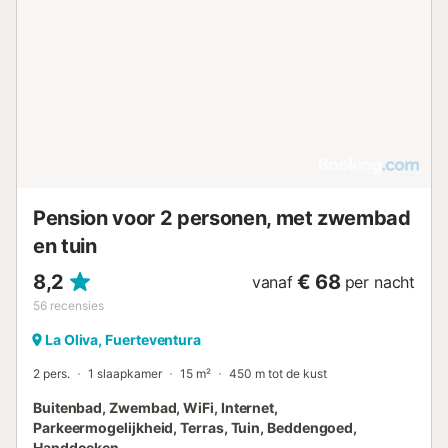
Barbecuefaciliteiten en tuinmeubilair zijn beschikbaar in de
tuin. Parkeren is mogelijk op het terrein van de
accommodatie. De locatie bevindt zich op 900 m van het
stadscentrum van Lajares, met het Surfescape Café
Fuerteventura op 700 m en lokale eetgelegenheden zoals
ÖKEN bowls & sushi en het herkenningspunt Roque Wüste
binnen 900 m. Het strand ligt op 6 km van de
accommodatie....
Pension voor 2 personen, met zwembad
en tuin
8,2
€ 68
vanaf
per nacht
56
recensies
La Oliva, Fuerteventura
2 pers.
1 slaapkamer
15 m²
450 m tot de kust
Buitenbad, Zwembad, WiFi, Internet,
Parkeermogelijkheid, Terras, Tuin, Beddengoed,
Handdoeken