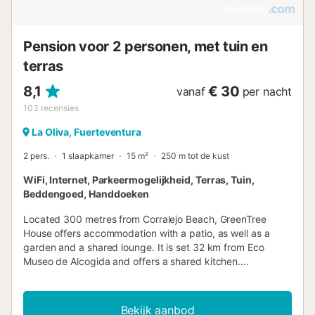
Pension voor 2 personen, met tuin en
terras
8,1
€ 30
vanaf
per nacht
103
recensies
La Oliva, Fuerteventura
2 pers.
1 slaapkamer
15 m²
250 m tot de kust
WiFi, Internet, Parkeermogelijkheid, Terras, Tuin,
Beddengoed, Handdoeken
Located 300 metres from Corralejo Beach, GreenTree
House offers accommodation with a patio, as well as a
garden and a shared lounge. It is set 32 km from Eco
Museo de Alcogida and offers a shared kitchen....
Bekijk aanbod