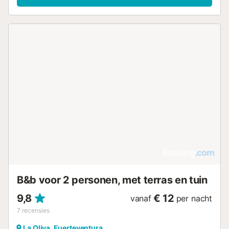
B&b voor 2 personen, met terras en tuin
9,8
€ 12
vanaf
per nacht
7
recensies
La Oliva, Fuerteventura