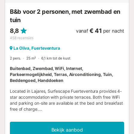
B&b voor 2 personen, met zwembad en
tuin
8,8
€ 41
vanaf
per nacht
458
recensies
La Oliva, Fuerteventura
2 pers.
25 m²
6,1 km tot de kust
Buitenbad, Zwembad, WiFi, Internet,
Parkeermogelijkheid, Terras, Airconditioning, Tuin,
Beddengoed, Handdoeken
Located in Lajares, Surfescape Fuerteventura provides 4-
star accommodation with private terraces. Both free WiFi
and parking on-site are available at the bed and breakfast
free of charge....
Bekijk aanbod