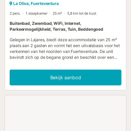
La Oliva, Fuerteventura
2 pers.
1 slaapkamer
25 m²
5,8 km tot de kust
Buitenbad, Zwembad, WiFi, Internet,
Parkeermogelijkheid, Terras, Tuin, Beddengoed
Gelegen in Lajares, biedt deze accommodatie van 25 m²
plaats aan 2 gasten en vormt het een uitvalsbasis voor het
verkennen van het noorden van Fuerteventura. De unit
bevindt zich op de begane grond en beschikt over een
slaapkamer met een eenpersoonsbed, evenals toegang tot
een gedeelde badkamer. Het interieur omvat een
gedeelde keuken en een gemeenschappelijke lounge met
Bekijk aanbod
een tv-ruimte, waar gasten maaltijden kunnen bereiden en
kunnen ontspannen. Wi-Fi is beschikbaar in de gehele
accommodatie en de indeling is ontworpen voor een
functioneel verblijf. De accommodatie is in zijn geheel
rookvrij en gasten hebben toegang tot gedeelde
faciliteiten die een zelfverzorgende ervaring
ondersteunen. Buiten vindt u een tuin, een terras en een
zonneterras met solarium, aangevuld met een
buitenzwembad dat het hele jaar door geopend is.