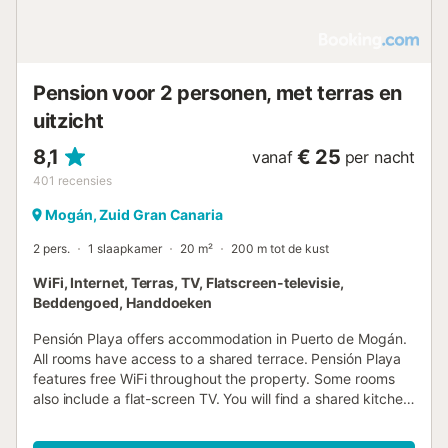
Pension voor 2 personen, met terras en
uitzicht
8,1
€ 25
vanaf
per nacht
401
recensies
Mogán, Zuid Gran Canaria
2 pers.
1 slaapkamer
20 m²
200 m tot de kust
WiFi, Internet, Terras, TV, Flatscreen-televisie,
Beddengoed, Handdoeken
Pensión Playa offers accommodation in Puerto de Mogán.
All rooms have access to a shared terrace. Pensión Playa
features free WiFi throughout the property. Some rooms
also include a flat-screen TV. You will find a shared kitchen
at the property....