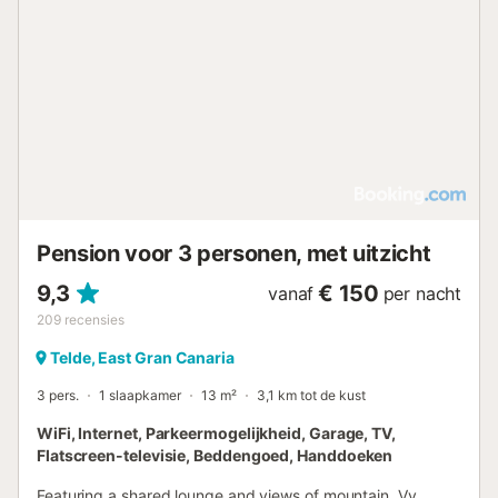
Pension voor 3 personen, met uitzicht
9,3
€ 150
vanaf
per nacht
209
recensies
Telde, East Gran Canaria
3 pers.
1 slaapkamer
13 m²
3,1 km tot de kust
WiFi, Internet, Parkeermogelijkheid, Garage, TV,
Flatscreen-televisie, Beddengoed, Handdoeken
Featuring a shared lounge and views of mountain, Vv