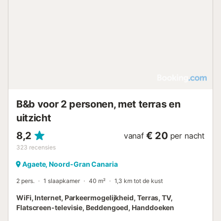
B&b voor 2 personen, met terras en
uitzicht
8,2
€ 20
vanaf
per nacht
323
recensies
Agaete, Noord-Gran Canaria
2 pers.
1 slaapkamer
40 m²
1,3 km tot de kust
WiFi, Internet, Parkeermogelijkheid, Terras, TV,
Flatscreen-televisie, Beddengoed, Handdoeken