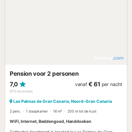
beschikking. Er is privéparkeergelegenheid op het terrein.
De accommodatie is rookvrij, hoewel er een aangewezen
rookruimte is. Er worden rusttijden in acht genomen om
een vredige sfeer te behouden. Nabijgelegen
bezienswaardigheden zijn onder meer de Barranco de La
Mina op 700 m, het stadscentrum op 1 km en de Cruz de
Tejeda op 1 km. Gasten kunnen genieten van lokale
activiteiten zoals wandelen, fietsen en wandeltochten....
Pension voor 2 personen
7,0
€ 61
vanaf
per nacht
875
recensies
Las Palmas de Gran Canaria, Noord-Gran Canaria
2 pers.
1 slaapkamer
16 m²
200 m tot de kust
WiFi, Internet, Beddengoed, Handdoeken
Cathedral Apartment is located in Las Palmas de Gran