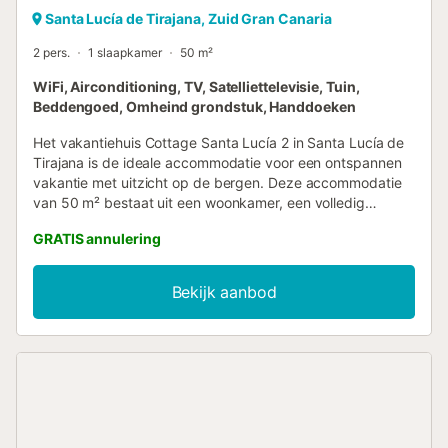
Santa Lucía de Tirajana, Zuid Gran Canaria
2 pers.
1 slaapkamer
50 m²
WiFi, Airconditioning, TV, Satelliettelevisie, Tuin,
Beddengoed, Omheind grondstuk, Handdoeken
Het vakantiehuis Cottage Santa Lucía 2 in Santa Lucía de
Tirajana is de ideale accommodatie voor een ontspannen
vakantie met uitzicht op de bergen. Deze accommodatie
van 50 m² bestaat uit een woonkamer, een volledig
uitgeruste keuken, 1 slaapkamer en 1 badkamer en is dus
GRATIS annulering
geschikt voor 2 personen. Extra voorzieningen zijn high-
speed WiFi, airconditioning en kabel- en satelliet-tv. Een
babybedje en een kinderstoel zijn ook beschikbaar. Het
Bekijk aanbod
pension beschikt over een eigen buitenruimte met 3
balkons. De woning geeft toegang tot een
gemeenschappelijke buitenruimte die bestaat uit een tuin,
een open terras, een overdekt terras, een solarium (open
van 10 tot 20 uur), een barbecue en een buitendouche.
Chill out op het terras terwijl u geniet van een fantastisch
uitzicht op de bergen! "La Fortaleza" is zeer dicht bij het
pand, evenals het openbaar vervoer, een selectie van