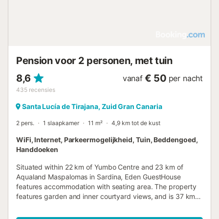
Pension voor 2 personen, met tuin
8,6
€ 50
vanaf
per nacht
435
recensies
Santa Lucía de Tirajana, Zuid Gran Canaria
2 pers.
1 slaapkamer
11 m²
4,9 km tot de kust
WiFi, Internet, Parkeermogelijkheid, Tuin, Beddengoed,
Handdoeken
Situated within 22 km of Yumbo Centre and 23 km of
Aqualand Maspalomas in Sardina, Eden GuestHouse
features accommodation with seating area. The property
features garden and inner courtyard views, and is 37 km
from Anfi Tauro Golf Course....