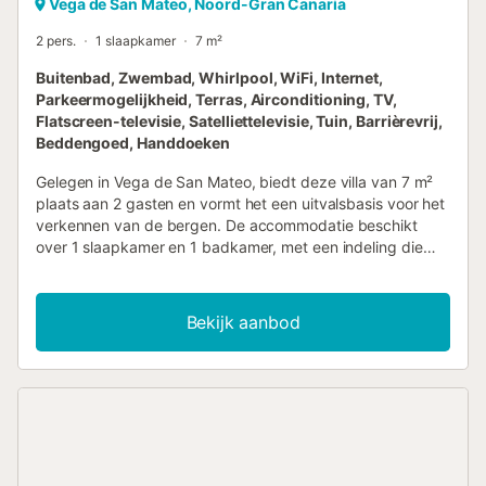
Vega de San Mateo, Noord-Gran Canaria
2 pers.
1 slaapkamer
7 m²
Buitenbad, Zwembad, Whirlpool, WiFi, Internet,
Parkeermogelijkheid, Terras, Airconditioning, TV,
Flatscreen-televisie, Satelliettelevisie, Tuin, Barrièrevrij,
Beddengoed, Handdoeken
Gelegen in Vega de San Mateo, biedt deze villa van 7 m²
plaats aan 2 gasten en vormt het een uitvalsbasis voor het
verkennen van de bergen. De accommodatie beschikt
over 1 slaapkamer en 1 badkamer, met een indeling die
een kitchenette en een gedeelde keuken omvat voor uw
culinaire behoeften. Binnenvoorzieningen zijn onder meer
airconditioning, verwarming, een open haard en een
Bekijk aanbod
flatscreen-tv, terwijl geluidsisolatie zorgt voor een rustige
omgeving. Gezinsvriendelijke uitrusting zoals een
kinderstoel en traphekjes zijn beschikbaar. Buiten vindt u
een tuin, een terras en een zonneterras met meubilair, een
barbecue en een picknickplaats. De accommodatie
beschikt over een verwarmd zoutwaterzwembad dat het
hele jaar door geopend is en uitzicht biedt op de bergen
en het zwembad. Een bubbelbad is ook tot uw