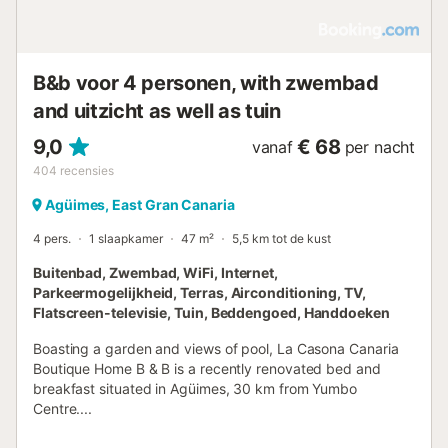
B&b voor 4 personen, with zwembad
and uitzicht as well as tuin
9,0
€ 68
vanaf
per nacht
404
recensies
Agüimes, East Gran Canaria
4 pers.
1 slaapkamer
47 m²
5,5 km tot de kust
Buitenbad, Zwembad, WiFi, Internet,
Parkeermogelijkheid, Terras, Airconditioning, TV,
Flatscreen-televisie, Tuin, Beddengoed, Handdoeken
Boasting a garden and views of pool, La Casona Canaria
Boutique Home B & B is a recently renovated bed and
breakfast situated in Agüimes, 30 km from Yumbo
Centre....