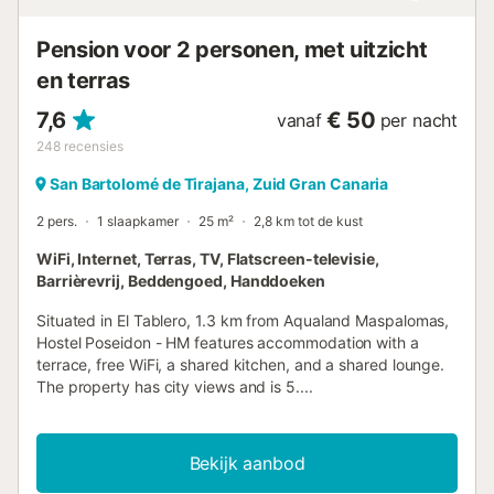
Pension voor 2 personen, met uitzicht
en terras
7,6
€ 50
vanaf
per nacht
248
recensies
San Bartolomé de Tirajana, Zuid Gran Canaria
2 pers.
1 slaapkamer
25 m²
2,8 km tot de kust
WiFi, Internet, Terras, TV, Flatscreen-televisie,
Barrièrevrij, Beddengoed, Handdoeken
Situated in El Tablero, 1.3 km from Aqualand Maspalomas,
Hostel Poseidon - HM features accommodation with a
terrace, free WiFi, a shared kitchen, and a shared lounge.
The property has city views and is 5....
Bekijk aanbod