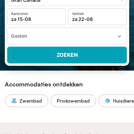
Gran Canaria
Aankomst
Vertrek
za 15-08
za 22-08
Gasten
ZOEKEN
Accommodaties ontdekken
Zwembad
Privézwembad
Huisdier