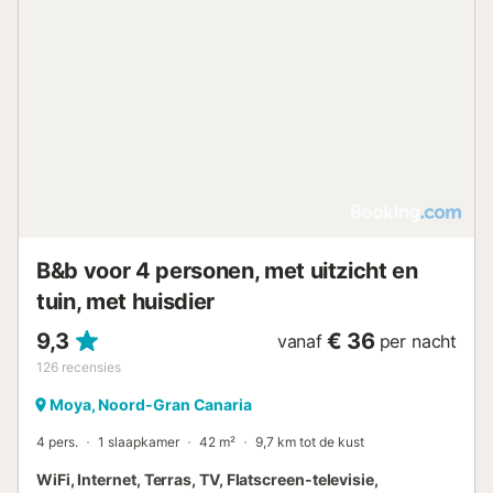
restaurants, bakkerijen, en een supermarkt. Binnen 20
minuten met de auto bereikt u nabijgelegen stranden en
een fietsverhuurkantoor. Gratis parkeren is mogelijk in de
straat. Huisdieren zijn niet toegestaan. Feesten zijn niet
toegestaan. Bezoekers zijn niet toegestaan. Kinderen
onder de 4 jaar zijn welkom zonder extra kosten. Wi-Fi is
geschikt voor videogesprekken. Een oplaadstation voor
elektrische voertuigen is beschikbaar. Extra diensten zijn
beschikbaar: informeer rechtstreeks bij de huiseigenaar....
B&b voor 4 personen, met uitzicht en
tuin, met huisdier
9,3
€ 36
vanaf
per nacht
126
recensies
Moya, Noord-Gran Canaria
4 pers.
1 slaapkamer
42 m²
9,7 km tot de kust
WiFi, Internet, Terras, TV, Flatscreen-televisie,