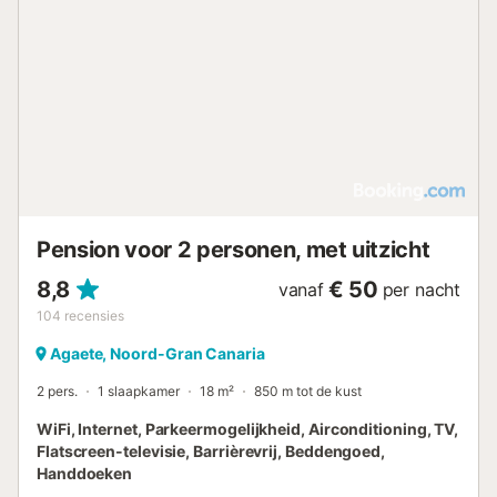
Pension voor 2 personen, met uitzicht
8,8
€ 50
vanaf
per nacht
104
recensies
Agaete, Noord-Gran Canaria
2 pers.
1 slaapkamer
18 m²
850 m tot de kust
WiFi, Internet, Parkeermogelijkheid, Airconditioning, TV,
Flatscreen-televisie, Barrièrevrij, Beddengoed,
Handdoeken