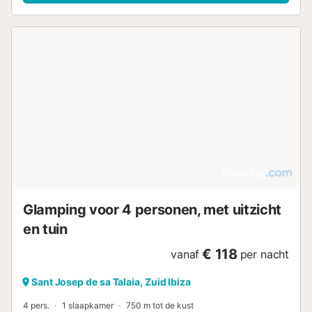
stadscentrum op 600 m afstand ligt. De locatie biedt
gemakkelijke toegang tot de kustlijn en lokale
voorzieningen in de omgeving. Of u nu een uitstapje naar
het strand plant of de stad bezoekt, de nabijheid van deze
bezienswaardigheden maakt het een praktische keuze
voor uw tijd op het eiland. Dankzij de centrale ligging in
San Antonio kunt u de belangrijkste bezienswaardigheden
te voet of met een korte reis bereiken. De indeling is
ontworpen om groepen of gezinnen een functioneel verblijf
te bieden. Houd er rekening mee dat in de gehele
accommodatie een rookverbod geldt om een consistente
omgeving voor alle gasten te garanderen. De combinatie
van de locatie en de geboden faciliteiten ondersteunt een
ongecompliceerde ervaring voor bezoekers van dit deel
van de Balearen....
Glamping voor 4 personen, met uitzicht
en tuin
€ 118
vanaf
per nacht
Sant Josep de sa Talaia, Zuid Ibiza
4 pers.
1 slaapkamer
750 m tot de kust