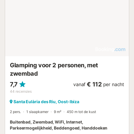
Glamping voor 2 personen, met
zwembad
7,7
€ 112
vanaf
per nacht
44
recensies
Santa Eulària des Riu, Oost-Ibiza
2 pers.
1 slaapkamer
9 m²
450 m tot de kust
Buitenbad, Zwembad, WiFi, Internet,
Parkeermogelijkheid, Beddengoed, Handdoeken