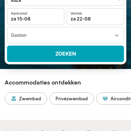
Ibiza
Aankomst
Vertrek
za 15-08
za 22-08
Gasten
ZOEKEN
Accommodaties ontdekken
Zwembad
Privézwembad
Aircondit