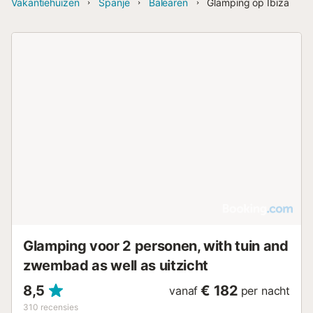
Vakantiehuizen
Spanje
Balearen
Glamping op Ibiza
Glamping voor 2 personen, with tuin and
zwembad as well as uitzicht
8,5
€ 182
vanaf
per nacht
310
recensies