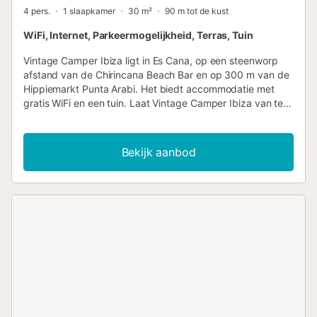
4 pers.
1 slaapkamer
30 m²
90 m tot de kust
WiFi, Internet, Parkeermogelijkheid, Terras, Tuin
Vintage Camper Ibiza ligt in Es Cana, op een steenworp
afstand van de Chirincana Beach Bar en op 300 m van de
Hippiemarkt Punta Arabi. Het biedt accommodatie met
gratis WiFi en een tuin. Laat Vintage Camper Ibiza van te
voren weten wat uw verwachte aankomsttijd is. Tijdens
het boeken kunt u het veld Speciale Verzoeken gebruiken,
of u kunt rechtstreeks contact opnemen met de
Bekijk aanbod
accommodatie met behulp van de contactgegevens in de
reserveringsbevestiging....