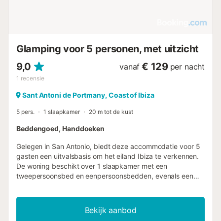
Glamping voor 5 personen, met uitzicht
9,0
€ 129
vanaf
per nacht
1
recensie
Sant Antoni de Portmany, Coast of Ibiza
5 pers.
1 slaapkamer
20 m tot de kust
Beddengoed, Handdoeken
Gelegen in San Antonio, biedt deze accommodatie voor 5
gasten een uitvalsbasis om het eiland Ibiza te verkennen.
De woning beschikt over 1 slaapkamer met een
tweepersoonsbed en eenpersoonsbedden, evenals een
eigen badkamer. Gasten hebben toegang tot een uitzicht
en krijgen handdoeken en beddengoed voor hun verblijf.
Deze rookvrije accommodatie bevindt zich op 400 m van
Bekijk aanbod
het strand en 500 m van Caló des Moro, terwijl het