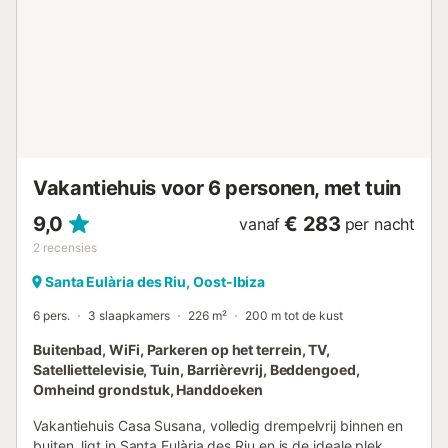
grote voordeur kijken jullie uit op de tuin en de natuur. De
woonkamer is voorzien van airconditioning. De
uitgestrekte mediterrane tuin straalt rust uit en is perfect
om buiten te dineren, te genieten van een glas wijn bij
zonsondergang of gewoon te ontspannen met de geluiden
van de natuur. Jullie mogen fruit uit de boomgaard
plukken. Het dichtstbijzijnde strand ligt op loopafstand,
ideaal om van zon en zee te genieten in een rustige sfeer.
Met de auto zijn jullie in enkele minuten bij de baai van
Vakantiehuis voor 6 personen, met tuin
Benirrà...
9,0
€ 283
vanaf
per nacht
2
recensies
Santa Eulària des Riu, Oost-Ibiza
6 pers.
3 slaapkamers
226 m²
200 m tot de kust
Buitenbad, WiFi, Parkeren op het terrein, TV,
Satelliettelevisie, Tuin, Barrièrevrij, Beddengoed,
Omheind grondstuk, Handdoeken
Vakantiehuis Casa Susana, volledig drempelvrij binnen en
buiten, ligt in Santa Eulària des Riu en is de ideale plek