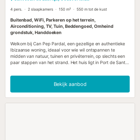
4 pers.
2 slaapkamers
150 m²
550 m tot de kust
Buitenbad, WiFi, Parkeren op het terrein,
Airconditioning, TV, Tuin, Beddengoed, Omheind
grondstuk, Handdoeken
Welkom bij Can Pep Pardal, een gezellige en authentieke
Ibizaanse woning, ideaal voor wie wil ontspannen te
midden van natuur, tuinen en privéterrein, op slechts een
paar stappen van het strand. Het huis ligt in Port de Sant
Miquel, een rustige, familievriendelijke omgeving, goed
bereikbaar vanaf de luchthaven en de rest van het eiland.
Bij Can Pep Pardal vinden jullie de perfecte balans tussen
Bekijk aanbod
comfort en rust. Deze traditionele woning, met meer dan
150 jaar geschiedenis, nodigt uit tot relaxen en biedt twee
knusse slaapkamers, twee complete badkamers en een
ruime woonkamer met grote houten eettafel,
butaangaskookplaat en een sfeervolle open haard. Het
interieur respecteert de traditionele stijl van het eiland en
combineert rustieke en moderne details voor een warme,
ontspannen sfeer. De plafonds met jeneverbalken brengen
de charme van vroeger tot leven. Vanuit de ramen en de