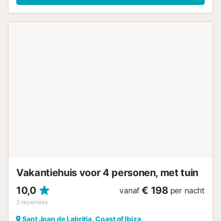
slaapkamer met een 2 persoonsbed die ook weer toegang
heeft naar het terras. De badkamer heeft een grote
moderne douche. Gezellige restaurants in de baai zoals:
On the beach en the hidden bar. Een auto is noodzakelijk !
Reserveer zelf een huur auto!...
Vakantiehuis voor 4 personen, met tuin
10,0
€ 198
vanaf
per nacht
2
recensies
Sant Joan de Labritja, Coast of Ibiza