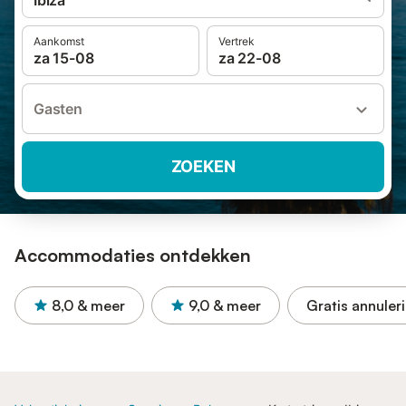
Ibiza
Aankomst
Vertrek
za 15-08
za 22-08
Gasten
ZOEKEN
Accommodaties ontdekken
8,0
& meer
9,0
& meer
Gratis annuler