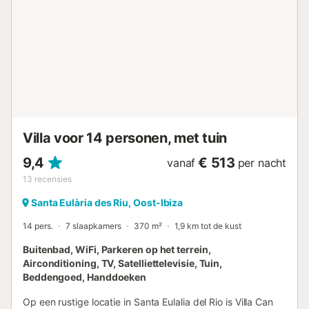
buitenruimte met een tuin, terrassen (open en overdekt),
een barbecue, een zwembad en een buitendouche. Hier
heb je alles wat je nodig hebt voor een onvergetelijke
vakantie. In ongeveer 6 minuten rijden bereik je het
centrum van Sandra Gertrudis, een traditioneel Ibiziaans
stadje met een kerk op het centrale plein en vele bars en
restaurants op het plein en in de omliggende straten. Met
kleine boetiekjes, trendy restaurants en een veilinghuis
combineert de stad traditie en moderniteit met een
kosmopolitische sfeer. In minder dan 15 minuten rij...
Villa voor 14 personen, met tuin
9,4
€ 513
vanaf
per nacht
13
recensies
Santa Eulària des Riu, Oost-Ibiza
14 pers.
7 slaapkamers
370 m²
1,9 km tot de kust
Buitenbad, WiFi, Parkeren op het terrein,
Airconditioning, TV, Satelliettelevisie, Tuin,
Beddengoed, Handdoeken
Op een rustige locatie in Santa Eulalia del Rio is Villa Can