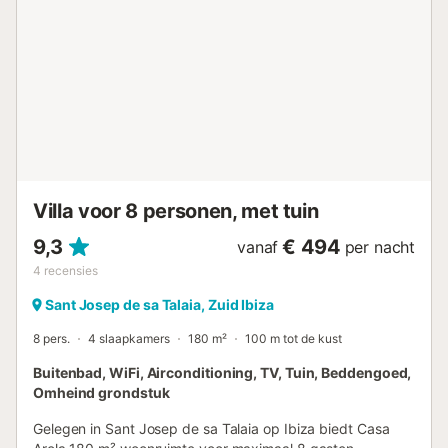
Huisdieren zijn toegestaan (op aanvraag). Beddengoed en
handdoeken zijn inbegrepen. Er is een extra kamer met
twee extra bedden (op aanvraag vooraf bij de eigenaar).
Een normaal elektriciteitsverbruik is 15 kW per dag; bij
onverantwoordelijk meerverbruik kan de eigenaar een
toeslag in rekening brengen. Er is geen barbecue vanwege
de beschermde ligging, maar wel een elektrische plancha.
1 kano kan worden verstrekt. Feesten zijn niet toegestaan.
Schoonmaakservice tijdens het verblijf is mogelijk tegen
een meerprijs. Voor...
Villa voor 8 personen, met tuin
9,3
€ 494
vanaf
per nacht
4
recensies
Sant Josep de sa Talaia, Zuid Ibiza
8 pers.
4 slaapkamers
180 m²
100 m tot de kust
Buitenbad, WiFi, Airconditioning, TV, Tuin, Beddengoed,
Omheind grondstuk
Gelegen in Sant Josep de sa Talaia op Ibiza biedt Casa