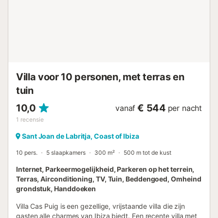
3 treden. 2 omheinde terrassen. Buitendouche met warm
water Douche/WC in het zwembad. Automatische
tuintoegangspoort. Huisvesting : Villa 4 pièces 170 m2.
Aménagement confortable: grand séjour/salle à manger
avec cheminée, table pour les repas, TV (satellite) et
Télévision numérique. Sortie sur le jardinet. 1 chambre
double avec 1 lit double (2 x 90 cm, longueur 190 cm),
douche/bidet/WC, air-conditionné et chauffage à air
Villa voor 10 personen, met terras en
chaud. 1 chambre avec 2 lits (90 cm, longueur 190...
tuin
10,0
€ 544
vanaf
per nacht
1
recensie
Sant Joan de Labritja, Coast of Ibiza
10 pers.
5 slaapkamers
300 m²
500 m tot de kust
Internet, Parkeermogelijkheid, Parkeren op het terrein,
Terras, Airconditioning, TV, Tuin, Beddengoed, Omheind
grondstuk, Handdoeken
Villa Cas Puig is een gezellige, vrijstaande villa die zijn
gasten alle charmes van Ibiza biedt. Een recente villa met