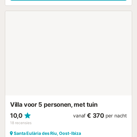
babybedje en een kinderstoel zijn ook beschikbaar. Uw
privé buitenruimte bestaat uit een tuin, een open terras,
een overdekt terras, 2 balkons en een buitendouche. Er
zijn 2 parkeerplaatsen op het terrein en er is extra gratis
parkeergelegenheid in de straat. Feesten, roken en
huisdieren zijn niet toegestaan. De woning heeft een
trapvrij interieur en de deuren zijn breed en gemakkelijk
toegankelijk. Strand-/zwembadhanddoeken zijn aanwezig.
De elektriciteit op deze woning wordt opgewekt door
zonne-energie. Deze woning heeft recycling regels, meer
informatie wordt ter plaatse verstrekt....
Villa voor 5 personen, met tuin
10,0
€ 370
vanaf
per nacht
18
recensies
Santa Eulària des Riu, Oost-Ibiza