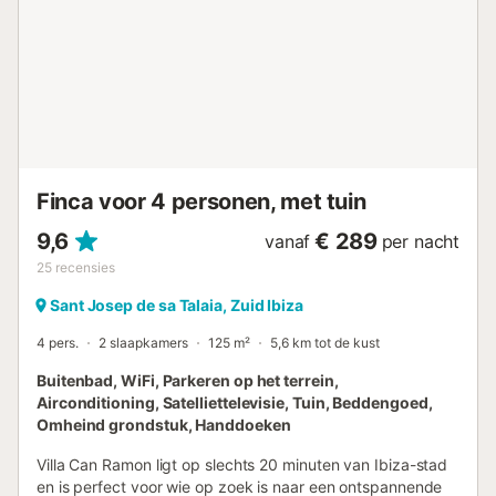
met direct uitzicht op en toegang tot het zwembad. De
tussenverdieping biedt een andere ruime eet- en zitkamer
die directe toegang geeft tot het uitnodigende
zonneterras bij het zwembad. Aan de rechterkant vind je
een tweede goed uitgeruste keuken en een comfortabele
badkamer met douche. De bovenste verdieping beschikt
over drie slaapkamers en een moderne badkamer met
inloopdouche. Indeling van bedden: Slaapkamer 1:
tweepersoonsbed - benedenverdieping Slaapkamer 2:
Finca voor 4 personen, met tuin
twee eenpersoonsbedden - benedenverdieping
Slaapkamer 3: twee eenpersoonsbedden, een klein balkon
9,6
€ 289
vanaf
per nacht
- bovenverdieping. Slaapkamer 4: tweepersoonsbed, een
25
recensies
terras met uitzicht op het zwembad - bovenverdiepi...
Sant Josep de sa Talaia, Zuid Ibiza
4 pers.
2 slaapkamers
125 m²
5,6 km tot de kust
Buitenbad, WiFi, Parkeren op het terrein,
Airconditioning, Satelliettelevisie, Tuin, Beddengoed,
Omheind grondstuk, Handdoeken
Villa Can Ramon ligt op slechts 20 minuten van Ibiza-stad
en is perfect voor wie op zoek is naar een ontspannende