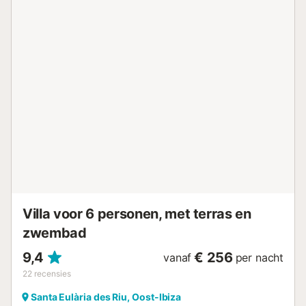
zee. Op het dakterras kunnen jullie genieten van
spectaculaire zonsondergangen boven de oceaan. De
verschillende niveaus buiten creëren unieke plekken om te
ontspannen en buiten te eten. Parkeren is eenvoudig met 1
gedeelde parkeerplaats op het terrein en 1 gedeelde
garageplek. Jullie mogen 1 huisdier meenemen tijdens het
verblijf. Houd er rekening mee dat feesten niet zijn
toegestaan op het terrein. Het strand van Cala Vadella ligt
op slechts 1,9 km afstand, de haven van Ibiza op 24 km
en de luchthaven van Ibiza op 19 km....
Villa voor 6 personen, met terras en
zwembad
9,4
€ 256
vanaf
per nacht
22
recensies
Santa Eulària des Riu, Oost-Ibiza