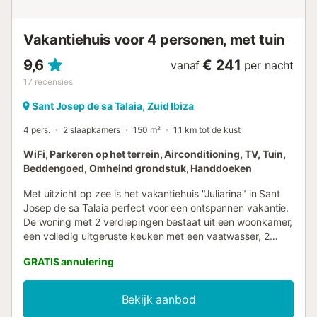
het plaatselijke strand Platja de Santa Eulalia bezoeken.
Bovendien liggen enkele zeer beroemde stranden - zoals
Cala Nova, Aguas Blancas en Pou des Leo - op 10 tot 20
Vakantiehuis voor 4 personen, met tuin
minuten rijden...
9,6
€ 241
vanaf
per nacht
17
recensies
Sant Josep de sa Talaia, Zuid Ibiza
4 pers.
2 slaapkamers
150 m²
1,1 km tot de kust
WiFi, Parkeren op het terrein, Airconditioning, TV, Tuin,
Beddengoed, Omheind grondstuk, Handdoeken
Met uitzicht op zee is het vakantiehuis "Juliarina" in Sant
Josep de sa Talaia perfect voor een ontspannen vakantie.
De woning met 2 verdiepingen bestaat uit een woonkamer,
een volledig uitgeruste keuken met een vaatwasser, 2
slaapkamers en 2 badkamers evenals 3 extra toiletten en
GRATIS annulering
is dus geschikt voor 4 personen. Extra voorzieningen zijn
Wi-Fi (geschikt voor videogesprekken) met een speciale
werkruimte voor kantoor aan huis, een tv, airconditioning,
Bekijk aanbod
een ventilator, verwarming en een wasmachine. Een