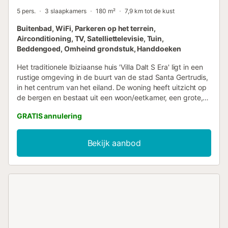
5 pers.
3 slaapkamers
180 m²
7,9 km tot de kust
Buitenbad, WiFi, Parkeren op het terrein,
Airconditioning, TV, Satelliettelevisie, Tuin,
Beddengoed, Omheind grondstuk, Handdoeken
Het traditionele Ibiziaanse huis 'Villa Dalt S Era' ligt in een
rustige omgeving in de buurt van de stad Santa Gertrudis,
in het centrum van het eiland. De woning heeft uitzicht op
de bergen en bestaat uit een woon/eetkamer, een grote,
zeer goed uitgeruste keuken met een vaatwasser, 3
GRATIS annulering
slaapkamers en 2 badkamers (1 en suite in de
tweepersoonsslaapkamer en een grote badkamer met een
douche en 2 wastafels) en is daarom geschikt voor 5
Bekijk aanbod
personen. Extra voorzieningen zijn Wi-Fi, airconditioning,
een open haard, een televisie, een spelcomputer en
videogames en kinderboeken en speelgoed. Een
kinderstoel en een babybedje zijn ook beschikbaar op
aanvraag. In het huis vind je ook een kinderspeelplaats
met 2 voetbaldoelen en voetballen. Dit maakt het de
perfecte accommodatie voor gezinnen met kinderen. Het
hoogtepunt van deze woning is zeker de privé