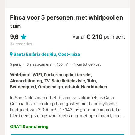
beschikbaar. Beddengoed en handdoeken zijn
inbegrepen. De woning heeft een fotovoltaïsch
elektriciteitssysteem en een noodstroomgenerator....
Finca voor 5 personen, met whirlpool en
tuin
9,6
€ 210
vanaf
per nacht
34
recensies
Santa Eulària des Riu, Oost-Ibiza
5 pers.
3 slaapkamers
155 m²
4 km tot de kust
Whirlpool, WiFi, Parkeren op het terrein,
Airconditioning, TV, Satelliettelevisie, Tuin,
Beddengoed, Omheind grondstuk, Handdoeken
In San Carlos maakt het Ibiziaanse vakantiehuis Casa
Cristina Ibiza indruk op haar gasten met haar idyllische
landgoed van 2.000 m². De 142 m² grote accommodatie
biedt een gezellige woon/eetkamer met open haard, een
goed uitgeruste keuken, 3 slaapkamers (waarvan één met
GRATIS annulering
een eenpersoonsbed) en 2 badkamers en is dus geschikt
voor 5 personen. Tot de voorzieningen behoren