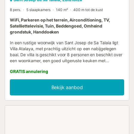
8 pers.
5 slaapkamers
140 m²
400 m tot de kust
WiFi, Parkeren op het terrein, Airconditioning, TV,
Satelliettelevisie, Tuin, Beddengoed, Omheind
grondstuk, Handdoeken
In een rustige woonwijk van Sant Josep de Sa Talaia ligt
Villa Atalaya, met prachtig uitzicht op een nabijgelegen
baai. De villa is geschikt voor 8 personen en beschikt over
een woonkamer, een goed uitgeruste keuken met
kookeiland, 4 slaapkamers en 4 badkamers. Tot de extra
GRATIS annulering
voorzieningen behoren WLAN, airconditioning, satelliet-tv,
traphekje voor kinderen, 2 babybedjes en 1 kinderstoel.
Hoogtepunt is het fantastische buitengedeelte met
Bekijk aanbod
indrukwekkend uitzicht op de baai, meerdere
gemeubileerde terrassen, een tuin en buitendouches.
Ontspan tussen mediterrane planten en laat de dagelijkse
stress achter je. Om de hoek vind je een supermarkt, een
restaurant en het strand van Cala Vadella op slechts 100 m
afstand. Vanuit het huis loopt een pad direct naar het
strand, dus jullie hebben geen auto nodig tijdens het
verblijf. Er zijn 3 tot 4 parkeerplaatsen op het terrein.