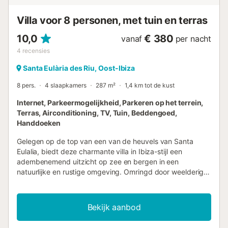
(op aanvraag). Kleine huisdieren zijn over het algemeen
welkom. Beddengo...
Villa voor 8 personen, met tuin en terras
10,0
€ 380
vanaf
per nacht
4
recensies
Santa Eulària des Riu, Oost-Ibiza
8 pers.
4 slaapkamers
287 m²
1,4 km tot de kust
Internet, Parkeermogelijkheid, Parkeren op het terrein,
Terras, Airconditioning, TV, Tuin, Beddengoed,
Handdoeken
Gelegen op de top van een van de heuvels van Santa
Eulalia, biedt deze charmante villa in Ibiza-stijl een
adembenemend uitzicht op zee en bergen in een
natuurlijke en rustige omgeving. Omringd door weelderige
vegetatie, tuinen en fruitbomen, nodigt de villa de gasten
uit om te ontspannen in de schaduw van de wijnstokken.
De open woonruimte beschikt over een comfortabele
Bekijk aanbod
zithoek, een grote televisie en een eethoek binnen die leidt
naar een ruim terras met panoramisch uitzicht op zee,