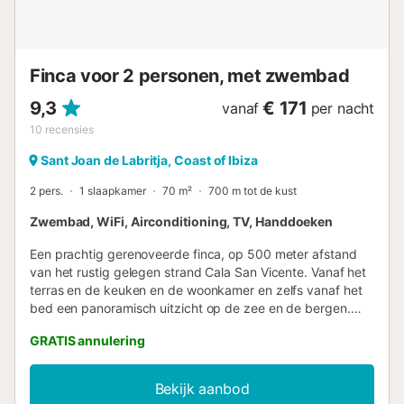
Finca voor 2 personen, met zwembad
9,3
€ 171
vanaf
per nacht
10
recensies
Sant Joan de Labritja, Coast of Ibiza
2 pers.
1 slaapkamer
70 m²
700 m tot de kust
Zwembad, WiFi, Airconditioning, TV, Handdoeken
Een prachtig gerenoveerde finca, op 500 meter afstand
van het rustig gelegen strand Cala San Vicente. Vanaf het
terras en de keuken en de woonkamer en zelfs vanaf het
bed een panoramisch uitzicht op de zee en de bergen.
Een plek waar je niet meer weg wilt! Het terrein is omheind
GRATIS annulering
en heeft een automatische poort. De gezellige keuken is
goed uitgerust en geeft toegang naar het overdekte
dakterras. De barbecue staat naast het overdekte
Bekijk aanbod
eethoekje op het buitenterras. Het huis heeft een