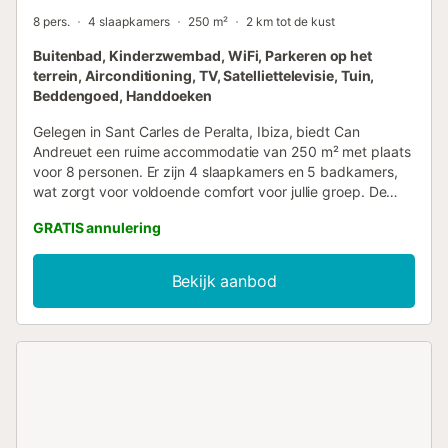
8 pers.
4 slaapkamers
250 m²
2 km tot de kust
Buitenbad, Kinderzwembad, WiFi, Parkeren op het
terrein, Airconditioning, TV, Satelliettelevisie, Tuin,
Beddengoed, Handdoeken
Gelegen in Sant Carles de Peralta, Ibiza, biedt Can
Andreuet een ruime accommodatie van 250 m² met plaats
voor 8 personen. Er zijn 4 slaapkamers en 5 badkamers,
wat zorgt voor voldoende comfort voor jullie groep. De
woning beschikt over een volledig uitgeruste privékeuken,
GRATIS annulering
airconditioning, Wi-Fi, tv en een wasmachine voor extra
gemak. Gezinnen met kleine kinderen zullen de aanwezige
kinderstoel en het babybedje waarderen. Jullie kunnen
Bekijk aanbod
genieten van de privé tuin en het overdekte terras, waar
jullie heerlijk kunnen ontspannen en de sfeer van het eiland
kunnen ervaren. Het privé buitenzwembad is perfect om
af te koelen en te zwemmen tijdens het verblijf. De
accommodatie ligt gunstig dicht bij het strand, zodat jullie
eenvoudig toegang hebben tot de kust. Er zijn 3 gedeelde
parkeerplaatsen op het terrein beschikbaar. Huisdieren zijn
toegestaan tijdens het verblijf. Houd er rekening mee dat