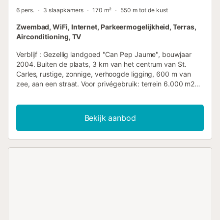
6 pers.
3 slaapkamers
170 m²
550 m tot de kust
Zwembad, WiFi, Internet, Parkeermogelijkheid, Terras,
Airconditioning, TV
Verblijf : Gezellig landgoed "Can Pep Jaume", bouwjaar
2004. Buiten de plaats, 3 km van het centrum van St.
Carles, rustige, zonnige, verhoogde ligging, 600 m van
zee, aan een straat. Voor privégebruik: terrein 6.000 m2
(omheind), rechthoekig zwembad (8 x 3 m, diepte 190
cm, seizoensbeschikbaarheid: 1 mei - 30 oktober).
Douche/WC bij het zwembad, pergola (24 m2), terras (90
Bekijk aanbod
m2), tuinmeubelen, barbecue. Huis Infrastructuur:
internettoegang, WIFI-verbinding, airconditioning,
wasmachine. Toegang met de auto via een steil pad.
Parkeerplaats (voor 4 auto's) nabij het huis op het perceel.
Levensmiddelenwinkel 600 m, restaurant 400 m, bushalte
300 m, zandstrand 900 m, rotsstrand 500 m. Golfterrein
15 km, tennis 500 m. Attracties in de buurt: Cala Mastella
900 m, Cala Llenya 1 km, Cala Nova 2 km. Let op: auto
aanbevolen. Baaien: Cala Mastella op 900 m, Cala Llenya
op 1,1 km, Cala Nova op 2 km. Toegang tot de woning via