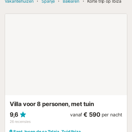
Vakantiehuizen
Spanje
Balearen
Korte trip op Ibiza
Villa voor 8 personen, met tuin
9,6
€ 590
vanaf
per nacht
26
recensies
Sant Josep de sa Talaia, Zuid Ibiza