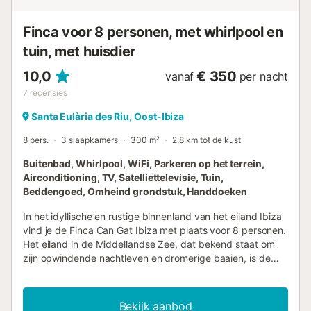
Finca voor 8 personen, met whirlpool en
tuin, met huisdier
10,0
€ 350
vanaf
per nacht
7
recensies
Santa Eulària des Riu, Oost-Ibiza
8 pers.
3 slaapkamers
300 m²
2,8 km tot de kust
Buitenbad, Whirlpool, WiFi, Parkeren op het terrein,
Airconditioning, TV, Satelliettelevisie, Tuin,
Beddengoed, Omheind grondstuk, Handdoeken
In het idyllische en rustige binnenland van het eiland Ibiza
vind je de Finca Can Gat Ibiza met plaats voor 8 personen.
Het eiland in de Middellandse Zee, dat bekend staat om
zijn opwindende nachtleven en dromerige baaien, is de
perfecte plek voor een onvergetelijke vakantie met
vrienden of familie. De villa heeft 2 verdiepingen en is
uitgerust met een gezellige woonkamer met een grote
Bekijk aanbod