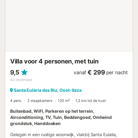
evenementen op het terrein niet zijn toegestaan....
Villa voor 4 personen, met tuin
9,5
€ 299
vanaf
per nacht
42
recensies
Santa Eulària des Riu, Oost-Ibiza
4 pers.
2 slaapkamers
120 m²
1,3 km tot de kust
Buitenbad, WiFi, Parkeren op het terrein,
Airconditioning, TV, Tuin, Beddengoed, Omheind
grondstuk, Handdoeken
Gelegen in een rustige woonwijk, vlakbij Santa Eulalia,