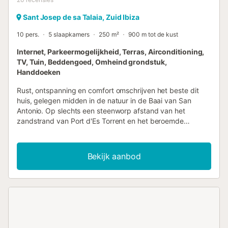
Sant Josep de sa Talaia, Zuid Ibiza
10 pers.
5 slaapkamers
250 m²
900 m tot de kust
Internet, Parkeermogelijkheid, Terras, Airconditioning,
TV, Tuin, Beddengoed, Omheind grondstuk,
Handdoeken
Rust, ontspanning en comfort omschrijven het beste dit
huis, gelegen midden in de natuur in de Baai van San
Antonio. Op slechts een steenworp afstand van het
zandstrand van Port d'Es Torrent en het beroemde
Kumharas, bekend om zijn spectaculaire
zonsondergangen. Op 10 minuten rijden van het levendige
centrum van San Antonio, waar een overvloed aan
Bekijk aanbod
iconische zonsondergangbars, cafés en restaurants op je
wacht. Enkele van de meest indrukwekkende stranden
van Ibiza, zoals Cala Bassa, Cala Salada en Cala Compte,
liggen op slechts een korte autorit. De indeling van Villa
Ramos over drie goed uitgeruste verdiepingen: Op de
benedenverdieping vind je twee slaapkamers, een
badkamer met bad, een zitgedeelte en een lichte keuken