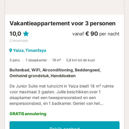
Vakantieappartement voor 3 personen
10,0
€ 90
vanaf
per nacht
2
recensies
Yaiza, Timanfaya
3 pers.
1 slaapkamer
18 m²
5,8 km tot de kust
Buitenbad, WiFi, Airconditioning, Beddengoed,
Omheind grondstuk, Handdoeken
De Junior Suite met tuinzicht in Yaiza biedt 18 m² ruimte
voor maximaal 3 gasten. Jullie beschikken over 1
slaapkamer met een tweepersoonsbed en een
eenpersoonsbed, en 1 badkamer. Geniet van het
aangename uitzicht op de tuin. Privévoorzieningen zoals
GRATIS annulering
Wi-Fi, airconditioning en internet-tv zorgen voor optimaal
comfort tijdens jullie verblijf. Timanfaya Casa Rural
beschikt over een verwarmd buitenzwembad en uitzicht