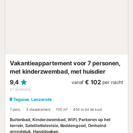
Loop-/rijafstand naar dichtstbijzijnde bar: 1.5m.
Loopafstand/rijafstand tot dichtstbijzijnde supermarkt:
2km. Afstand te voet/met de auto naar het strand: 1km
Playa Grande. Rijafstand naar de luchthaven van
Lanzarote: 7km. Er is gratis parkeergelegenheid op het
terrein. Huisdieren en feestjes zijn niet toegestaan.
Airconditioning is niet beschikbaar....
Vakantieappartement voor 7 personen,
met kinderzwembad, met huisdier
9,4
€ 102
vanaf
per nacht
27
recensies
Teguise, Lanzarote
7 pers.
3 slaapkamers
100 m²
450 m tot de kust
Buitenbad, Kinderzwembad, WiFi, Parkeren op het
terrein, Satelliettelevisie, Beddengoed, Omheind
grondstuk, Handdoeken