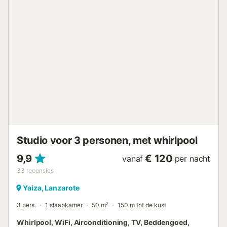
op het terrein en er is gratis parkeergelegenheid in de
straat. Huisdieren, roken en het vieren van evenementen
zijn niet toegestaan. Er zijn beveiligingscamera's en/of
geluidsopnameapparatuur aanwezig op het terrein. Deze
accommodatie heeft richtlijnen om gasten te helpen met
het correct scheiden van afval. Meer informatie wordt ter
plaatse verstrekt. Deze accommodatie heeft licht- en
waterbesparende voorzieningen....
Studio voor 3 personen, met whirlpool
9,9
€ 120
vanaf
per nacht
33
recensies
Yaiza, Lanzarote
3 pers.
1 slaapkamer
50 m²
150 m tot de kust
Whirlpool, WiFi, Airconditioning, TV, Beddengoed,