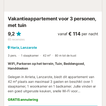
minuten rijden (1,5 km) van de stranden Los Charcos en
Playa de Las Cucharas, ideale plekken om te zonnen,
zwemmen, snorkelen en surfen. Gasten kunnen de
natuurlijke schoonheid van het eiland ervaren in de
Vakantieappartement voor 3 personen,
wandelgebieden Barranco del Huron en Los Ancones, op
slechts 5 t...
met tuin
9,2
€ 114
vanaf
per nacht
65
recensies
Haría, Lanzarote
3 pers.
1 slaapkamer
42 m²
80 m tot de kust
WiFi, Parkeren op het terrein, Tuin, Beddengoed,
Handdoeken
Gelegen in Arrieta, Lanzarote, biedt dit appartement van
42 m² plaats aan maximaal 3 gasten en beschikt over 1
slaapkamer, 1 woonkamer en 1 badkamer. Jullie vinden er
een goed uitgeruste keuken, snelle Wi-Fi voor
videogesprekken en een wasmachine. Extra voorzieningen
GRATIS annulering
zijn een babybedje, kinderstoel en self check-in voor extra
gemak. Stap naar buiten en geniet van jullie privé