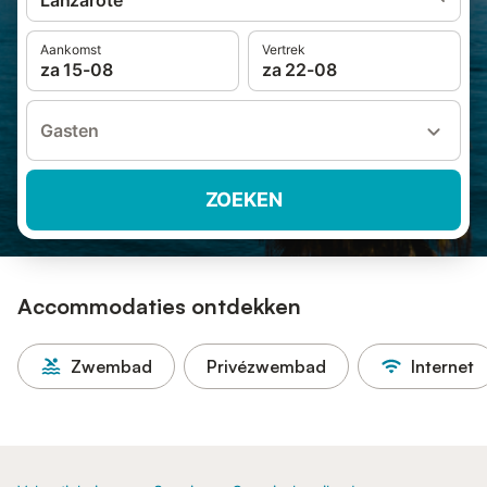
Lanzarote
Aankomst
Vertrek
za 15-08
za 22-08
Gasten
ZOEKEN
Accommodaties ontdekken
Zwembad
Privézwembad
Internet