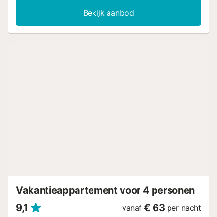
onoverdekt terras met prachtig uitzicht op zee en bergen.
Bekijk aanbod
Ontspan ook in de gedeelde tuin of gebruik de privé
barbecue voor een maaltijd in de buitenlucht. Op het
terrein is gedeelde parkeergelegenheid beschikbaar voor
1 auto. Houd er rekening mee dat evenementen op het
terrein niet zijn toegestaan....
Vakantieappartement voor 4 personen
9,1
€ 63
vanaf
per nacht