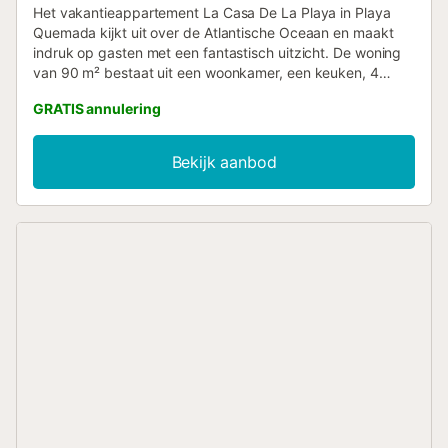
Het vakantieappartement La Casa De La Playa in Playa
Quemada kijkt uit over de Atlantische Oceaan en maakt
indruk op gasten met een fantastisch uitzicht. De woning
van 90 m² bestaat uit een woonkamer, een keuken, 4
slaapkamers en 1 badkamer en is daarom geschikt voor 6
GRATIS annulering
personen. Extra voorzieningen zijn Wi-Fi, een tv,
airconditioning, een wasmachine en handdoeken voor het
strand en het zwembad. Een babybedje en een
Bekijk aanbod
kinderstoel zijn ook beschikbaar. Deze vakantiewoning
beschikt over een eigen buitenruimte met een tuin, open
en overdekte terrassen en een barbecue. De woning ligt
dicht bij het strand. Er is een parkeerplaats beschikbaar op
het terrein. Huisdieren, roken en feestelijke evenementen
zijn niet toegestaan. Deze accommodatie beschikt over
een handig self check-in systeem....