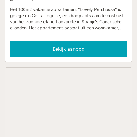
Het 100m2 vakantie appartement "Lovely Penthouse" is
gelegen in Costa Teguise, een badplaats aan de oostkust
van het zonnige eiland Lanzarote in Spanje's Canarische
eilanden. Het appartement bestaat uit een woonkamer,
een goed uitgeruste keuken met een vaatwasser, 3
slaapkamers en een badkamer en is dus geschikt voor 7
personen. Het appartement beschikt over Wi-Fi (geschikt
Bekijk aanbod
voor videogesprekken), satelliettelevisie en een
wasmachine. Kinderen zijn toegestaan en een babybedje
en een kinderstoel zijn beschikbaar (op aanvraag). Gasten
kunnen genieten van het spectaculaire berg- en zeezicht
vanaf het tuinmeubilair en ontspannen op het ruime open
terras voor privé gebruik. De buitenruimte beschikt ook
over een gedeeld zwembad en een eigen grill. Het
appartement is gelegen in het Teguisol complex op
loopafstand van een verscheidenheid aan bars,
restaurants, cafés, markten en winkelmogelijkheden in het
centrum van Lanzarote. Het complex beschikt ook over
tuinen, een kinderspeelplaats, een massagecentrum, en
een Zen-gym waar gasten yoga- en tai-chi lessen kunnen
volgen (tegen betaling). Het appartement ligt op slechts 4