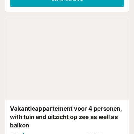
speelgoed voor kinderen. Er is ook een kinderbedje en
kinderstoel beschikbaar. Deze accommodatie heeft geen
airconditioning. Buiten vinden jullie een privéruimte met
verwarmd zwembad, open terras en barbecue. Asador
Macher ligt op 10 minuten lopen. De Spar-supermarkt is 5
minuten rijden, Lidl 10 minuten en Mercadona ongeveer 12
minuten rijden. De luchthaven ligt op 8 minuten rijden. Er
zijn 2 parkeerplaatsen op het terrein en gratis parkeren op
straat. Huisdieren, roken en feesten zijn niet toegestaan.
Alleen gasten die in de reservering staan, mogen
verblijven. Er zijn beveiligingscamera’s en/of audio-
opnameapparatuur aanwezig. Boven CASA ANDRES
woont de eigenaresse met haar gezin, waaronder 2
kinderen. Overdag kunnen jullie hun voetstappen horen,
omdat ze klein zijn....
Vakantieappartement voor 4 personen,
with tuin and uitzicht op zee as well as
balkon