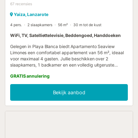
67
recensies
Yaiza, Lanzarote
4 pers.
2 slaapkamers
56 m²
30 m tot de kust
WiFi, TV, Satelliettelevisie, Beddengoed, Handdoeken
Gelegen in Playa Blanca biedt Apartamento Seaview
Limones een comfortabel appartement van 56 m², ideaal
voor maximaal 4 gasten. Jullie beschikken over 2
slaapkamers, 1 badkamer en een volledig uitgeruste
keuken voor jullie gemak. Het appartement heeft snelle
GRATIS annulering
Wi-Fi geschikt voor videogesprekken, een televisie,
wasmachine en ventilator voor een aangenaam verblijf.
Geniet buiten van jullie eigen overdekte terras, balkon en
Bekijk aanbod
open terras, waar jullie prachtig uitzicht hebben op zowel
zee als bergen. Dankzij de uitstekende ligging zijn jullie
dicht bij het strand en het openbaar vervoer, zodat jullie de
omgeving eenvoudig kunnen verkennen. Parkeren kan
gemakkelijk op straat. Strandhanddoeken zijn aanwezig.
Let op: deze accommodatie is alleen voor volwassenen en
feesten zijn niet toegestaan....