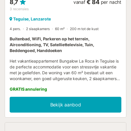
8,7
€ 84
vanaf
per nacht
3
recensies
Teguise, Lanzarote
4 pers.
2 slaapkamers
60 m²
200 m tot de kust
Buitenbad, WiFi, Parkeren op het terrein,
Airconditioning, TV, Satelliettelevisie, Tuin,
Beddengoed, Handdoeken
Het vakantieappartement Bungalow La Roca in Teguise is
de perfecte accommodatie voor een stressvrije vakantie
met je geliefden. De woning van 60 m² bestaat uit een
woonkamer, een goed uitgeruste keuken, 2 slaapkamers
en 1 badkamer en is daarom geschikt voor 4 personen.
GRATIS annulering
Extra voorzieningen zijn high-speed Wi-Fi (geschikt voor
videogesprekken), een tv, airconditioning en een
wasmachine. Deze vakantiewoning beschikt over een
Bekijk aanbod
overdekt privéterras voor ontspannen avonden. Deze
woning biedt toegang tot een gedeelde buitenruimte met
een zwembad en een tuin. Het openbaar vervoer bevindt
zich op loopafstand. Er is een parkeerplaats beschikbaar