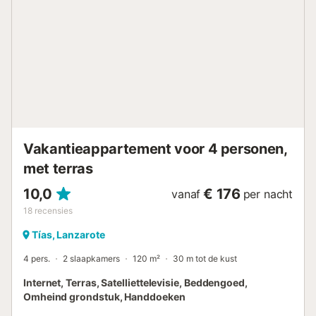
slechts enkele minuten afstand, ideaal om watersporten te
beoefenen of gewoon te ontspannen in de zon.
Appartement details: - 2 slaapkamers: Voorzien van
tweepersoonsbedden, kasten en ramen voor veel
natuurlijk licht. - Privé dakterras: Geniet van panoramisch
zeezicht, perfect om te ontspannen met een glas wijn of
het uitzicht en de frisse lucht op te nemen. Ideaal voor
jullie zonsondergangen. - Gezellige, lichte woonkamer: Met
comfortabele bank, flatscreen-tv en wifi zodat jullie
verbonden blijven. - Volledig uitgeruste keuken:...
Vakantieappartement voor 4 personen,
met terras
10,0
€ 176
vanaf
per nacht
18
recensies
Tías, Lanzarote
4 pers.
2 slaapkamers
120 m²
30 m tot de kust
Internet, Terras, Satelliettelevisie, Beddengoed,
Omheind grondstuk, Handdoeken