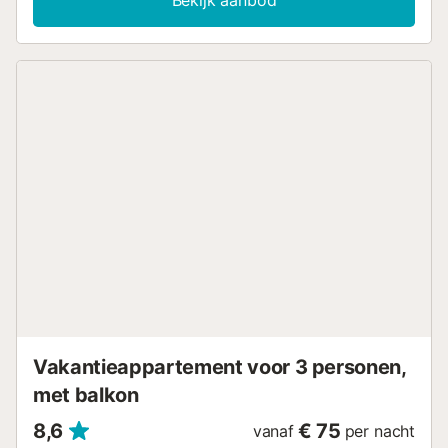
Bekijk aanbod
op de bergen. Deze recent gerenoveerde bed & breakfast
ligt in Yaiza, op 6,6 km van de Montañas de Fuego. U
geniet hier van zowel uitzicht op het zwembad als op de
tuin, wat zorgt voor een ontspannen en schilderachtige
omgeving. Extra voorzieningen en services zijn
beschikbaar tegen een toeslag. De bed & breakfast is
ideaal gelegen voor wie de natuurlijke schoonheid van de
omgeving wil verkennen, met gemakkelijke toegang tot
lokale bezienswaardigheden....
Vakantieappartement voor 3 personen,
met balkon
8,6
€ 75
vanaf
per nacht