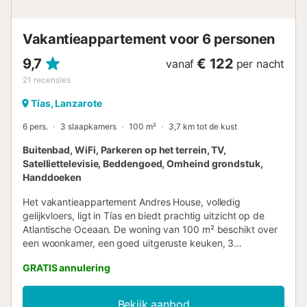
Vakantieappartement voor 6 personen
9,7
€ 122
vanaf
per nacht
21
recensies
Tías, Lanzarote
6 pers.
3 slaapkamers
100 m²
3,7 km tot de kust
Buitenbad, WiFi, Parkeren op het terrein, TV,
Satelliettelevisie, Beddengoed, Omheind grondstuk,
Handdoeken
Het vakantieappartement Andres House, volledig
gelijkvloers, ligt in Tías en biedt prachtig uitzicht op de
Atlantische Oceaan. De woning van 100 m² beschikt over
een woonkamer, een goed uitgeruste keuken, 3
slaapkamers en 2 badkamers, geschikt voor maximaal 6
GRATIS annulering
personen. Tot de extra voorzieningen behoren snel wifi
(geschikt voor videogesprekken), televisie, wasmachine,
strand- of zwembadhanddoeken, evenals boeken en
Bekijk aanbod