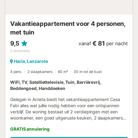
Arrecife verkennen, wandelend of fietsend, dicht bij de
zee, en over een autovrij fietspad, genietend van de
wandeling en stoppen voor een hapje en een drankje op
een van de terrassen van Playa Honda....
Vakantieappartement voor 4 personen,
met tuin
9,5
€ 81
vanaf
per nacht
2
recensies
Haría, Lanzarote
4 pers.
2 slaapkamers
60 m²
30 m tot de kust
WiFi, TV, Satelliettelevisie, Tuin, Barrièrevrij,
Beddengoed, Handdoeken
Gelegen in Arrieta biedt het vakantieappartement Casa
Fabi alles wat jullie nodig hebben voor een ontspannen
verblijf. De woning bestaat uit 2 verdiepingen met een
woonkamer, een goed uitgeruste keuken, 2 slaapkamers
en 1 badkamer, geschikt voor 4 personen. Er is geen Wi-Fi,
GRATIS annulering
airconditioning of handdoeken aanwezig. Jullie kunnen
genieten van een privéterras om 's middags te ontspannen