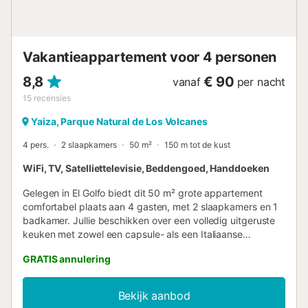
Vakantieappartement voor 4 personen
8,8
€ 90
vanaf
per nacht
15
recensies
Yaiza, Parque Natural de Los Volcanes
4 pers.
2 slaapkamers
50 m²
150 m tot de kust
WiFi, TV, Satelliettelevisie, Beddengoed, Handdoeken
Gelegen in El Golfo biedt dit 50 m² grote appartement
comfortabel plaats aan 4 gasten, met 2 slaapkamers en 1
badkamer. Jullie beschikken over een volledig uitgeruste
keuken met zowel een capsule- als een Italiaanse
koffiemachine, snelle wifi voor videogesprekken, televisie,
GRATIS annulering
video on demand, wasmachine, ventilator en een aparte
werkplek. Voor gezinnen met kinderen zijn een babybedje
en kinderstoel beschikbaar. Stap naar buiten op jullie privé
Bekijk aanbod
onoverdekte terras en geniet van het prachtige uitzicht op