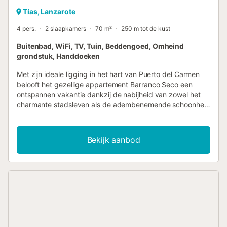
Tías, Lanzarote
4 pers.
2 slaapkamers
70 m²
250 m tot de kust
Buitenbad, WiFi, TV, Tuin, Beddengoed, Omheind
grondstuk, Handdoeken
Met zijn ideale ligging in het hart van Puerto del Carmen
belooft het gezellige appartement Barranco Seco een
ontspannen vakantie dankzij de nabijheid van zowel het
charmante stadsleven als de adembenemende schoonheid
van een van de populairste stranden van Lanzarote. Het
vakantieappartement ligt in een complex dat geschilderd
is in de karakteristieke witte kleur van de gebouwen op
Bekijk aanbod
Lanzarote en bestaat uit een woon/eetkamer, een goed
uitgeruste keuken met een doorgeefluik, 2 slaapkamers
(waarvan één met twee eenpersoonsbedden) en een
badkamer en is daarom geschikt voor 4 personen. Extra
voorzieningen zijn kabeltelevisie en een koffiezetapparaat.
Het hoogtepunt van het pand is de buitenruimte, die een
eigen, overdekt terras omvat - perfect om samen verse
maaltijden te delen in de kleurrijke avonden - evenals het
grote gemeenschappelijke zwembad en terras van het