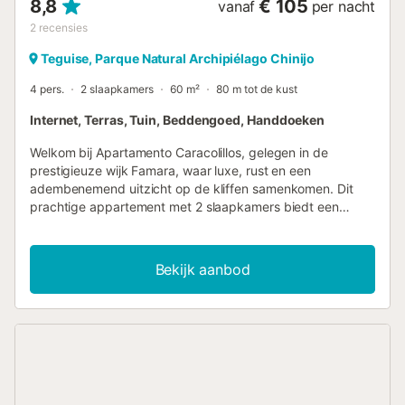
8,8
€ 105
vanaf
per nacht
2
recensies
Teguise, Parque Natural Archipiélago Chinijo
4 pers.
2 slaapkamers
60 m²
80 m tot de kust
Internet, Terras, Tuin, Beddengoed, Handdoeken
Welkom bij Apartamento Caracolillos, gelegen in de
prestigieuze wijk Famara, waar luxe, rust en een
adembenemend uitzicht op de kliffen samenkomen. Dit
prachtige appartement met 2 slaapkamers biedt een
intiem toevluchtsoord voor maximaal 4 personen, met een
basistarief vanaf 2 personen. Het verblijf garandeert een
perfecte combinatie van comfort en elegantie. Met een
Bekijk aanbod
oppervlakte van meer dan 45 vierkante meter, biedt
Apartment Caracolillos een zorgvuldig ontworpen ruimte
die moderne esthetiek combineert met functionaliteit. De
accommodatie beschikt over een charmante tuin en een
royaal terras van 20 vierkante meter, dat u uitnodigt om te
ontspannen en te genieten van de prachtige omgeving.
Binnenin is het appartement goed uitgerust met essentiële