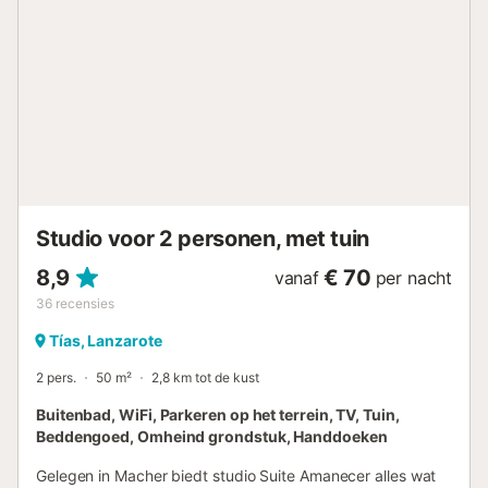
Studio voor 2 personen, met tuin
8,9
€ 70
vanaf
per nacht
36
recensies
Tías, Lanzarote
2 pers.
50 m²
2,8 km tot de kust
Buitenbad, WiFi, Parkeren op het terrein, TV, Tuin,
Beddengoed, Omheind grondstuk, Handdoeken
Gelegen in Macher biedt studio Suite Amanecer alles wat