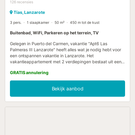
126
recensies
Tías, Lanzarote
3 pers.
1 slaapkamer
50 m²
450 m tot de kust
Buitenbad, WiFi, Parkeren op het terrein, TV
Gelegen in Puerto del Carmen, vakantie "Apt6 Las
Palmeras III Lanzarote" heeft alles wat je nodig hebt voor
een ontspannen vakantie in Lanzarote. Het
vakantieappartement met 2 verdiepingen bestaat uit een
woonkamer, een keuken, 1 slaapkamer en 1 badkamer en
GRATIS annulering
is daarom geschikt voor 3 personen. Extra voorzieningen
zijn Wi-Fi (geschikt voor videogesprekken). Een
babybedje en een kinderstoel zijn ook beschikbaar. Het
Bekijk aanbod
vakantieappartement beschikt over een eigen
buitenruimte met tuinmeubilair, een open terras en een
balkon dat de perfecte omgeving biedt om buiten te
ontbijten, lunchen en dineren. Het pand heeft toegang tot
een gedeelde buitenruimte met een luxe diep zwembad en
een loungeruimte waar gasten gebruik van kunnen maken.
Loop-/rijafstand naar dichtstbijzijnde restaurant: 900m.
Loop-/rijafstand naar dichtstbijzijnde café: 1km.