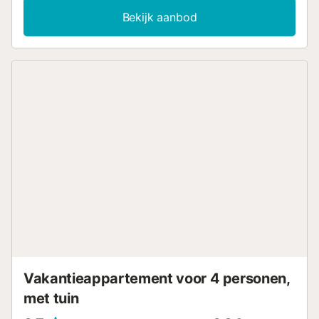
en een gedeeld overdekt terras dat ideaal is voor de
Bekijk aanbod
avond. Het strand van La Garita ligt op slechts 50 meter
afstand en een supermarkt bevindt zich op 100 meter van
het verblijf. De gastheren raden aan een bezoek te
brengen aan de beroemde Jameos del Agua en de Cueva
de los Verdes. Gratis parkeren op straat is mogelijk.
Huisdieren, roken en feesten zijn niet toegestaan. Deze
accommodatie biedt een handig systeem voor self check-
in....
Vakantieappartement voor 4 personen,
met tuin