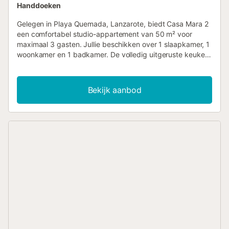
Handdoeken
Gelegen in Playa Quemada, Lanzarote, biedt Casa Mara 2
een comfortabel studio-appartement van 50 m² voor
maximaal 3 gasten. Jullie beschikken over 1 slaapkamer, 1
woonkamer en 1 badkamer. De volledig uitgeruste keuken
heeft alles wat nodig is om maaltijden te bereiden. Tot de
voorzieningen behoren snel wifi voor videogesprekken,
airconditioning, televisie, wasmachine, droger en zelf
Bekijk aanbod
inchecken voor extra gemak. Stap naar buiten op jullie
privé onoverdekte terras en geniet van prachtig uitzicht
op zee en bergen. De privé whirlpool en barbecue bieden
perfecte mogelijkheden om te ontspannen en buiten te
eten met schitterende vergezichten. Parkeren is mogelijk
op straat. Let op: deze accommodatie is alleen voor
volwassenen, wat zorgt voor een rustige sfeer.
Evenementen zijn niet toegestaan op het terrein....