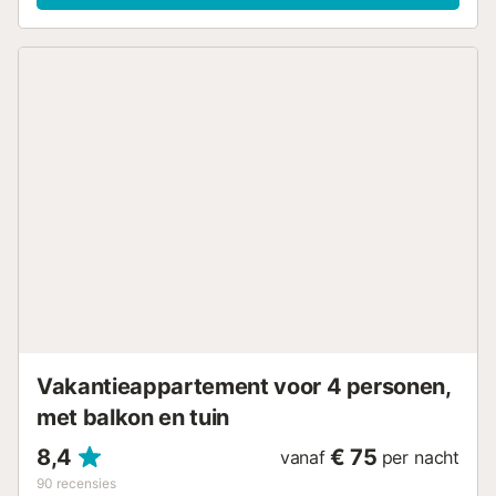
zee en bergen terwijl jullie ontspannen in de frisse lucht.
Parkeren kan gratis op straat. Er is gedeelde fietsenstalling
voor extra gemak. Strandlakens zijn inbegrepen voor jullie
uitstapjes naar het strand. Let op: feesten en
evenementen zijn niet toegestaan in de accommodatie....
Vakantieappartement voor 4 personen,
met balkon en tuin
8,4
€ 75
vanaf
per nacht
90
recensies