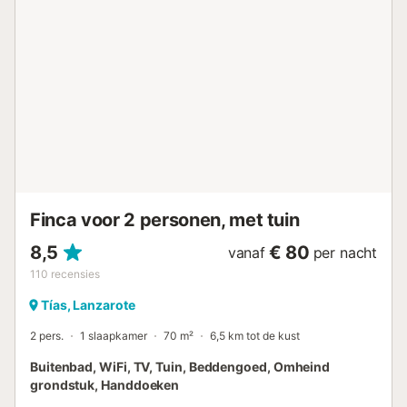
met zwembad, tuin, terras en barbecuefaciliteiten. Het
strand ligt dichtbij en het openbaar vervoer is op
loopafstand. Er is een parkeerplaats op het terrein en
gratis parkeren op straat is mogelijk. Huisdieren, roken en
feesten zijn niet toegestaan. De woning hanteert richtlijnen
voor afvalscheiding; meer informatie hierover is ter plaatse
beschikbaar. Ook zijn er voorzieningen voor licht- en
waterbesparing. Zelf inchecken is eenvoudig via een
handig systeem. De villa ligt in een rustige woonwijk;
respecteer a.u.b. de stilte van de buren....
Finca voor 2 personen, met tuin
8,5
€ 80
vanaf
per nacht
110
recensies
Tías, Lanzarote
2 pers.
1 slaapkamer
70 m²
6,5 km tot de kust
Buitenbad, WiFi, TV, Tuin, Beddengoed, Omheind
grondstuk, Handdoeken