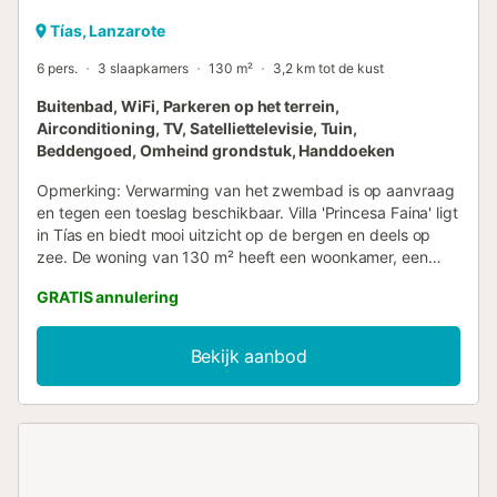
Tías, Lanzarote
6 pers.
3 slaapkamers
130 m²
3,2 km tot de kust
Buitenbad, WiFi, Parkeren op het terrein,
Airconditioning, TV, Satelliettelevisie, Tuin,
Beddengoed, Omheind grondstuk, Handdoeken
Opmerking: Verwarming van het zwembad is op aanvraag
en tegen een toeslag beschikbaar. Villa 'Princesa Faina' ligt
in Tías en biedt mooi uitzicht op de bergen en deels op
zee. De woning van 130 m² heeft een woonkamer, een
volledig uitgeruste keuken met vaatwasser, 3 slaapkamers
GRATIS annulering
en 2 badkamers, geschikt voor 6 personen. Extra
voorzieningen zijn snel Wi-Fi, airconditioning in alle
slaapkamers (niet in de woonkamer), een wasmachine en
Bekijk aanbod
een tv. Op verzoek zijn een babybedje en kinderstoel
gratis beschikbaar. Slaapkamer 1: 2 eenpersoonsbedden.
Slaapkamer 2: 2 eenpersoonsbedden. Slaapkamer 3: 1
tweepersoonsbed. Buiten vinden jullie een privézwembad
dat op aanvraag en tegen een toeslag verwarmd kan
worden, een tuin, een open terras, een barbecue en een