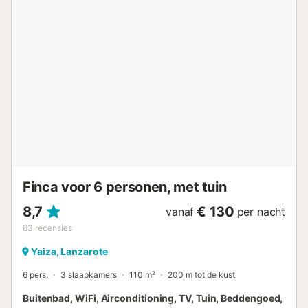
Hermosa, huis met prachtig uitzicht, biedt ruimte op ca.
115 m². De volledig uitgeruste keuken bevindt zich rechts
van de gang. Terwijl je je favoriete maaltijd bereidt, kun je
vanaf daar direct naar de zee kijken en bijvoorbeeld het
bootverkeer in de gaten houden. Daarna kun je eten in de
buitenwoonkamer, die ook een grote, gezellige tafelgroep
heeft - natuurlijk met uitzicht op zee. Dankzij de
individueel regelbare glaselementen op het terras kun je
een spelletjesavond organiseren of tot laat in de avond tv
kijken (twee flatscreen-tv's met satellietverbinding) bij
aangename temperaturen. Als de zon ondergaat, kun je
uitkijken over het prachti...
Finca voor 6 personen, met tuin
8,7
€ 130
vanaf
per nacht
63
recensies
Yaiza, Lanzarote
6 pers.
3 slaapkamers
110 m²
200 m tot de kust
Buitenbad, WiFi, Airconditioning, TV, Tuin, Beddengoed,