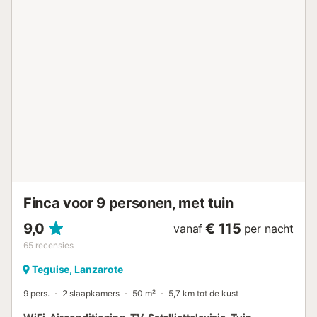
een buitendouche beschikbaar. Het centrum van Playa
Blanca met supermarkten, bars, winkels en internationale
restaurants ligt op slechts 1 km of 13 minuten lopen.
Diverse zandstranden, waaronder Playa Blanca en Playa
Dorada, bereiken jullie in slechts 15 minuten te voet (1,3
km). Het zwembad wordt op warme dagen verwarmd met
zonnepanelen en in de winter zorgt een warmtepomp voor
een aangename watertemperatuur. Parkeren is mogelijk op
het terrein. Beddengoed en handdoeken zijn inbegrepen.
Feesten en andere evenementen zijn strikt niet
toegestaan!...
Finca voor 9 personen, met tuin
9,0
€ 115
vanaf
per nacht
65
recensies
Teguise, Lanzarote
9 pers.
2 slaapkamers
50 m²
5,7 km tot de kust