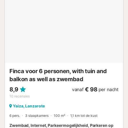
geliefden, zonnebaden onder de zon van Lanzarote en
uitkijken over het adembenemende uitzicht op de oceaan
en het eiland Fuerteventura in de verte. In de weelderige
tuin kun je ook je benen strekken en frisse lucht inademen
omringd door palmbomen. Het waterpark Aqualava ligt op
slechts 6 minuten lopen, terwijl een keur aan winkels,
restaurants, bars en cafés en het prachtige zand van het
strand Playa Flamingo op ongeveer 4 minuten rijden of 1,2
km afstand liggen. Parkeren op straat is mogelijk....
Finca voor 6 personen, with tuin and
balkon as well as zwembad
8,9
€ 98
vanaf
per nacht
10
recensies
Yaiza, Lanzarote
6 pers.
3 slaapkamers
100 m²
1,1 km tot de kust
Zwembad, Internet, Parkeermogelijkheid, Parkeren op