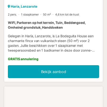
Haría, Lanzarote
2 pers.
1 slaapkamer
50 m²
4,6 km tot de kust
WiFi, Parkeren op het terrein, Tuin, Beddengoed,
Omheind grondstuk, Handdoeken
Gelegen in Haría, Lanzarote, is La Bodeguita House een
charmante finca van vulkanisch steen (50 m²) voor 2
gasten. Jullie beschikken over 1 slaapkamer met
tweepersoonsbed en 1 badkamer in deze door zonne-
energie aangedreven accommodatie. De woning heeft een
GRATIS annulering
volledig uitgeruste privékeuken, Wi-Fi geschikt voor
videogesprekken, een eigen ventilator en privébarbecue.
Dankzij drempelloze toegang en interieur is alles
Bekijk aanbod
comfortabel bereikbaar. Vanuit dit ecologische huis
genieten jullie van prachtig zee- en bergzicht. Jullie
onoverdekte privéterras, omringd door groen, is ideaal om
buiten te eten of te ontspannen onder de sterren. In de
gedeelde tuin kunnen jullie het vulkanische landschap
ontdekken en één worden met de natuur. Op het terrein is
gedeelde parkeergelegenheid beschikbaar. Huisdieren zijn