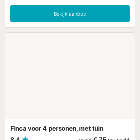
een vaatwasser, een buitendouche, een barbecue en
kabeltelevisie. Het hoogtepunt van het pand is de
Bekijk aanbod
uitgestrekte buitenruimte, met een uniek zwembad dat het
hele jaar door toegankelijk is, prachtig aangelegde tuinen
en een terras met zowel een zithoek als een overdekte
eethoek met een grill. Hier kunnen gasten warme
middagen en ontspannen avonden doorbrengen, terwijl ze
genieten van het uitzicht op de bergen en samen heerlijke
maaltijden delen. Winkels, restaurants, bars en cafés
liggen op slechts 4 minuten rijden of 2,3 km van het pand
in het centrum van Playa Blanca, waar gasten ook het
prachtige witte zandstrand met dezelfde naam zullen
vinden. Parkeerplaatsen zijn beschikbaar op het terrein en
op straat. Huisdieren zijn toegestaan. Na de 2e gast wordt
een toeslag in rekening gebracht....
Finca voor 4 personen, met tuin
8,4
€ 75
vanaf
per nacht