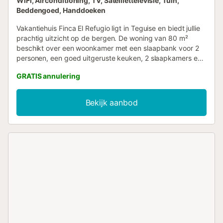
WiFi, Airconditioning, TV, Satelliettelevisie, Tuin,
Beddengoed, Handdoeken
Vakantiehuis Finca El Refugio ligt in Teguise en biedt jullie
prachtig uitzicht op de bergen. De woning van 80 m²
beschikt over een woonkamer met een slaapbank voor 2
personen, een goed uitgeruste keuken, 2 slaapkamers en
1 badkamer, geschikt voor maximaal 9 personen. Tot de
GRATIS annulering
extra voorzieningen behoren wifi, televisie en een
wasmachine. Er zijn ook een babybedje en een kinderstoel
beschikbaar. Buiten vinden jullie een privéruimte met tuin,
Bekijk aanbod
twee overdekte terrassen en een barbecue. Huisdieren zijn
niet toegestaan....