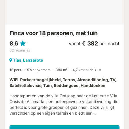
strategisch verdeeld. De hoofdslaapkamer op de
bovenverdieping beschikt over een eigen badkamer met
uitzicht op de tuin, wat maximale privacy garandeert. De
accommodatie biedt drie volledig uitgeruste badkamers:
twee met douche en één met alleen toilet, wat comfort
Finca voor 18 personen, met tuin
garandeert voor alle gasten. De indeling van de ruimtes
zorgt ervoor dat el...
8,6
€ 382
vanaf
per nacht
32
recensies
Tías, Lanzarote
18 pers.
9 slaapkamers
380 m²
4,7 km tot de kust
WiFi, Parkeermogelijkheid, Terras, Airconditioning, TV,
Satelliettelevisie, Tuin, Beddengoed, Handdoeken
Hoogtepunten van de villa Ontsnap naar de luxueuze Villa
Oasis de Asomada, een buitengewone vakantiewoning die
perfect is voor grote groepen of gezinnen. Deze villa ligt
verscholen op een eigen terrein en biedt een
adembenemend uitzicht op de glinsterende zee. Binnen
vindt u een stijlvol en modern interieur dat is ontworpen