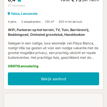
20
recensies
Yaiza, Lanzarote
4 pers.
2 slaapkamers
150 m²
300 m tot de kust
WiFi, Parkeren op het terrein, TV, Tuin, Barrièrevrij,
Beddengoed, Omheind grondstuk, Handdoeken
Gelegen in een rustige, luxe woonwijk van Playa Blanca,
nodigt Villa Isa gasten uit voor een rustige vakantie met de
grootst mogelijke privacy, een prachtig uitzicht en royale
buitenruimtes. Het prachtige huis, geschilderd met de
typische witte buitenkant van Lanzarote, bestaat uit een
GRATIS annulering
lichtovergoten woon/eetkamer, een zeer goed uitgeruste
keuken, 2 ruime slaapkamers (een met 2
eenpersoonsbedden), evenals 2 badkamers en is daarom
Bekijk aanbod
geschikt voor 4 personen. Extra voorzieningen zijn onder
andere een 32" plasma televisie, een wasmachine en een
buitenkeuken voor optimaal gemak. Buiten kunnen gasten
genieten van de ruime terrassen van het omheinde pand,
uitgerust met comfortabele zithoeken, ligstoelen en een
eettafel. Hier kunt u genieten van verse maaltijden met uw