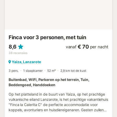
Finca voor 3 personen, met tuin
8,6
€ 70
vanaf
per nacht
38
recensies
Yaiza, Lanzarote
3 pers.
1 slaapkamer
52 m²
2,9 km tot de kust
Buitenbad, WiFi, Parkeren op het terrein, Tuin,
Beddengoed, Handdoeken
Op het platteland in de buurt van Yaiza, op het prachtige
vulkanische eiland Lanzarote, is het prachtige vakantiehuis
"Finca la Calerita C" de perfecte accommodatie voor
koppels, avonturiers en huisdiereigenaren. Gasten zullen
van deze woning houden vanwege de rustige omgeving