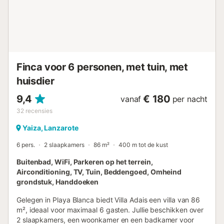
op aanvraag welkom. Feesten zijn niet toegestaan om de
rust te bewaren. Als onderdeel van het ecologische en
welzijnsbeleid wordt de Wi-Fi 's nachts uitgeschakeld om
blootstelling aan straling te beperken. Willen jullie 's nachts
toch verbinding, geef dit dan aan bij reservering. La
Bodeguita House ligt naast de indrukwekkende Volcán de
la Corona; wandelpaden door vulkanische landschappen
Finca voor 6 personen, met tuin, met
starten bij de deur. Op slechts 4 km ligt het schilderachtige
huisdier
Haría, bekend als de vallei van de duizend palmen. De
gouden stranden van Noord-Lanzarote zijn in 14 minuten
9,4
€ 180
vanaf
per nacht
bereikbaar met de auto. Vlakbij...
32
recensies
Yaiza, Lanzarote
6 pers.
2 slaapkamers
86 m²
400 m tot de kust
Buitenbad, WiFi, Parkeren op het terrein,
Airconditioning, TV, Tuin, Beddengoed, Omheind
grondstuk, Handdoeken
Gelegen in Playa Blanca biedt Villa Adais een villa van 86
m², ideaal voor maximaal 6 gasten. Jullie beschikken over
2 slaapkamers, een woonkamer en een badkamer voor