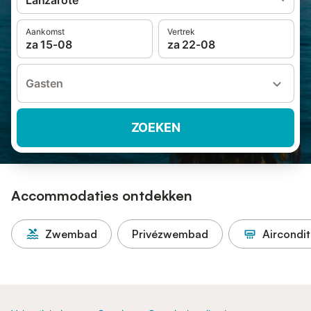
Lanzarote
Aankomst
Vertrek
za 15-08
za 22-08
Gasten
ZOEKEN
Accommodaties ontdekken
Zwembad
Privézwembad
Aircondit