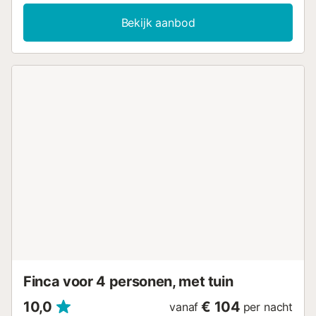
speed Wi-Fi (geschikt voor videogesprekken) en een
wasmachine. Een babybedje en een kinderstoel zijn ook
Bekijk aanbod
beschikbaar. Deze accommodatie biedt niet:
airconditioning. Deze vakantiewoning beschikt over een
open privéterras om 's avonds te ontspannen. Deze
accommodatie biedt toegang tot gedeelde
buitenvoorzieningen, waaronder een zwembad, tuin en
barbecue. In de buurt van de accommodatie vinden
gasten een nationaal park, het strand, de zee, een
wijngebied en meerdere toeristische attracties. Er is een
parkeerplaats beschikbaar op het terrein. Huisdieren en
feestelijke evenementen zijn niet toegestaan. Deze
accommodatie heeft richtlijnen om gasten te helpen met
het correct scheiden van afval. Meer informatie wordt ter
plaatse verstrekt. Roken is toegestaan in de
buitenruimte....
Finca voor 4 personen, met tuin
10,0
€ 104
vanaf
per nacht