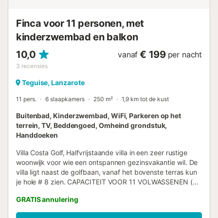
Finca voor 11 personen, met
kinderzwembad en balkon
10,0
€ 199
vanaf
per nacht
3
recensies
Teguise, Lanzarote
11 pers.
6 slaapkamers
250 m²
1,9 km tot de kust
Buitenbad, Kinderzwembad, WiFi, Parkeren op het
terrein, TV, Beddengoed, Omheind grondstuk,
Handdoeken
Villa Costa Golf, Halfvrijstaande villa in een zeer rustige
woonwijk voor wie een ontspannen gezinsvakantie wil. De
villa ligt naast de golfbaan, vanaf het bovenste terras kun
je hole # 8 zien. CAPACITEIT VOOR 11 VOLWASSENEN (+
2 JAAR) EN 2 KINDEREN (KINDERBEDJES). GROEPEN
GRATIS annulering
JONGEREN ONDER DE 30 JAAR WORDEN NIET
TOEGELATEN. ( RAADPLEGEN) Vanaf de mooie en lichte