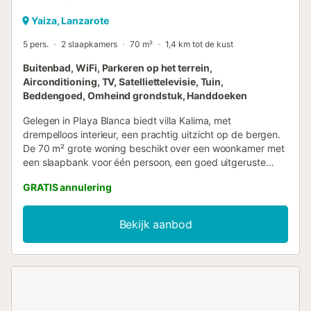
Yaiza, Lanzarote
5 pers.
2 slaapkamers
70 m²
1,4 km tot de kust
Buitenbad, WiFi, Parkeren op het terrein,
Airconditioning, TV, Satelliettelevisie, Tuin,
Beddengoed, Omheind grondstuk, Handdoeken
Gelegen in Playa Blanca biedt villa Kalima, met
drempelloos interieur, een prachtig uitzicht op de bergen.
De 70 m² grote woning beschikt over een woonkamer met
een slaapbank voor één persoon, een goed uitgeruste
keuken (let op: volledig ingericht voor het bereiden van
GRATIS annulering
maaltijden met kwaliteitskookgerei, maar zonder
vaatwasser), 2 slaapkamers en 1 badkamer, geschikt voor
maximaal 5 personen. Extra voorzieningen zijn onder
Bekijk aanbod
andere snel Wi-Fi (geschikt voor videogesprekken) met
een aparte werkplek voor thuiswerken, een tv,
airconditioning en verwarming (muntgestuurd, zodat jullie
zelf het gebruik bepalen), rookmelders en een
wasmachine. Een babybedje en kinderstoel zijn eveneens
beschikbaar. Buiten beschikken jullie over een privéruimte