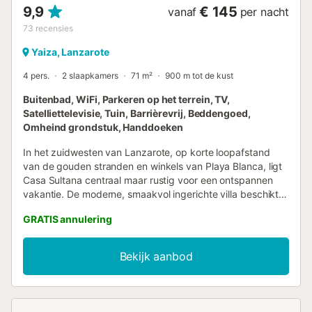
9,9
€ 145
vanaf
per nacht
73
recensies
Yaiza, Lanzarote
4 pers.
2 slaapkamers
71 m²
900 m tot de kust
Buitenbad, WiFi, Parkeren op het terrein, TV,
Satelliettelevisie, Tuin, Barrièrevrij, Beddengoed,
Omheind grondstuk, Handdoeken
In het zuidwesten van Lanzarote, op korte loopafstand
van de gouden stranden en winkels van Playa Blanca, ligt
Casa Sultana centraal maar rustig voor een ontspannen
vakantie. De moderne, smaakvol ingerichte villa beschikt
over een woon-/eetkamer, een goed uitgeruste keuken, 2
GRATIS annulering
slaapkamers met kingsize bedden en 2 badkamers,
geschikt voor 4 personen. Extra voorzieningen zijn onder
meer wifi, ventilatoren, satelliet-tv, een wasmachine, een
Bekijk aanbod
kinderbedje en een kinderstoel. In de buitenruimte met
bergzicht vinden jullie een ruim terras met een lange
eettafel en zithoek, evenals een privé verwarmd zwembad
omgeven door ligstoelen en lokale cactussen. Ook is er