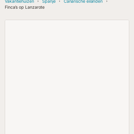
Vakantiehuizen
Spanje
Canarische eilanden
Finca’s op Lanzarote