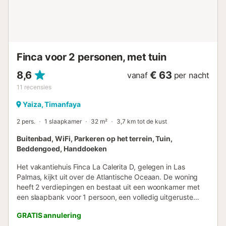
platteland en de stranden van Lanzarote. Gratis parkeren
is mogelijk op straat naast de accommodatie. Niet
geschikt voor kinderen of personen met beperkte
mobiliteit. Het bed is 180 cm breed...
Finca voor 2 personen, met tuin
8,6
€ 63
vanaf
per nacht
11
recensies
Yaiza, Timanfaya
2 pers.
1 slaapkamer
32 m²
3,7 km tot de kust
Buitenbad, WiFi, Parkeren op het terrein, Tuin,
Beddengoed, Handdoeken
Het vakantiehuis Finca La Calerita D, gelegen in Las
Palmas, kijkt uit over de Atlantische Oceaan. De woning
heeft 2 verdiepingen en bestaat uit een woonkamer met
een slaapbank voor 1 persoon, een volledig uitgeruste
keuken, 1 slaapkamer en 1 badkamer en is daarom
GRATIS annulering
geschikt voor 3 personen. Extra voorzieningen zijn high-