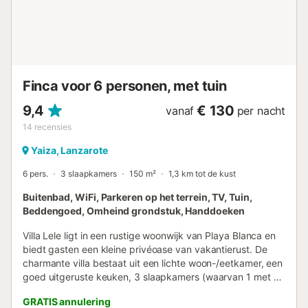
Finca voor 6 personen, met tuin
9,4
€ 130
vanaf
per nacht
14
recensies
Yaiza, Lanzarote
6 pers.
3 slaapkamers
150 m²
1,3 km tot de kust
Buitenbad, WiFi, Parkeren op het terrein, TV, Tuin,
Beddengoed, Omheind grondstuk, Handdoeken
Villa Lele ligt in een rustige woonwijk van Playa Blanca en
biedt gasten een kleine privéoase van vakantierust. De
charmante villa bestaat uit een lichte woon-/eetkamer, een
goed uitgeruste keuken, 3 slaapkamers (waarvan 1 met 2
eenpersoonsbedden) en 2 badkamers en is daarom
GRATIS annulering
geschikt voor 6 personen. Extra voorzieningen zijn Wi-Fi,