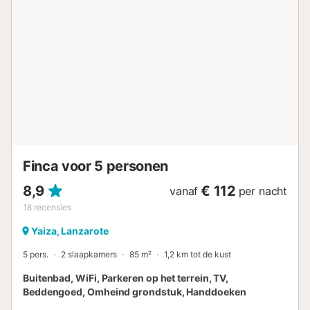
buitendouche. De dichtstbijzijnde supermarkt ligt op 400
m, het dichtstbijzijnde café op 400 m, het strand van
Puerto del Carmen op 4,34 km, de dichtstbijzijnde bar op
3,78 km en het dichtstbijzijnde restaurant op 452 m. De
luchthaven van Lanzarote ligt op 4,7 km. Gratis parkeren
op eigen terrein. Gezinnen met kinderen zijn welkom.
Huisdieren zijn niet toegestaan. Feesten zijn strikt
verboden. De Wi-Fi is geschikt voor videogesprekken.
Houd er rekening mee dat de ingang traptreden heeft. Er
zijn beveiligingscamera’s en opnameapparatuur bij de
parkeerplaatsen. Inchecken is flexibel, afhankelijk van
beschikbaarheid. Beddengoed is inbegrepe...
Finca voor 5 personen
8,9
€ 112
vanaf
per nacht
18
recensies
Yaiza, Lanzarote
5 pers.
2 slaapkamers
85 m²
1,2 km tot de kust
Buitenbad, WiFi, Parkeren op het terrein, TV,
Beddengoed, Omheind grondstuk, Handdoeken