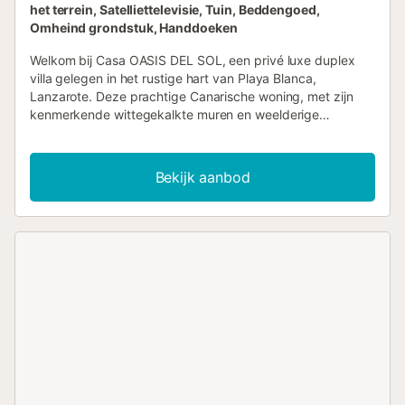
het terrein, Satelliettelevisie, Tuin, Beddengoed,
Omheind grondstuk, Handdoeken
Welkom bij Casa OASIS DEL SOL, een privé luxe duplex
villa gelegen in het rustige hart van Playa Blanca,
Lanzarote. Deze prachtige Canarische woning, met zijn
kenmerkende wittegekalkte muren en weelderige
tropische tuinen, biedt het perfecte toevluchtsoord voor
gezinnen en groepen tot 6 personen die op zoek zijn naar
privacy en comfort in een serene omgeving. Gelegen in
Bekijk aanbod
een rustige woonwijk in Montaña Roja, geniet Casa OASIS
DEL SOL van een strategische ligging. Het centrum van
Playa Blanca en zijn levendige haven met winkels en
restaurants liggen op slechts 1,4 km afstand. Het
waterpark Aqualava ligt op slechts 200 meter, terwijl de
prachtige stranden Flamingo en Dorada op 750 meter
afstand te vinden zijn. De internationale luchthaven ligt op
35 km en het busstation van Playa Blanca op 2 km. De
villa beschikt over een stijlvol en aantrekkelijk design,
volledig gemeubileerd en ingericht met een uitzonderlijk
comfortniveau. Het heeft drie comfortabele slaapkamers
die plaats bieden aan 6 gasten: twee
tweepersoonsbedden en twee eenpersoonsbedden