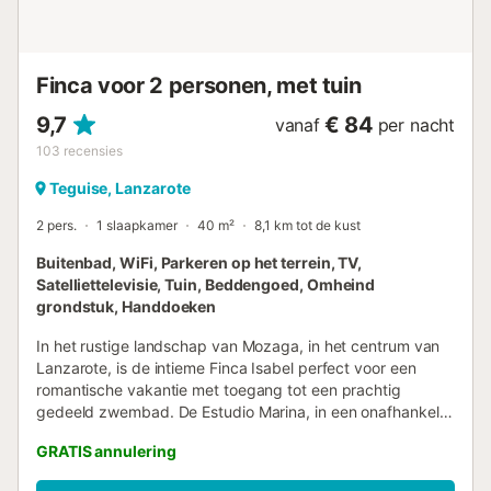
Strand-/zwembadhanddoeken zijn aanwezig. De woning
heeft een motor- en fietsenstalling. Deze accommodatie
heeft richtlijnen om gasten te helpen met het correct
scheiden van afval. Meer informatie wordt ter plaatse
Finca voor 2 personen, met tuin
verstrekt. Deze accommodatie heeft licht- en waterbesp...
9,7
€ 84
vanaf
per nacht
103
recensies
Teguise, Lanzarote
2 pers.
1 slaapkamer
40 m²
8,1 km tot de kust
Buitenbad, WiFi, Parkeren op het terrein, TV,
Satelliettelevisie, Tuin, Beddengoed, Omheind
grondstuk, Handdoeken
In het rustige landschap van Mozaga, in het centrum van
Lanzarote, is de intieme Finca Isabel perfect voor een
romantische vakantie met toegang tot een prachtig
gedeeld zwembad. De Estudio Marina, in een onafhankelijk
deel van het grotere landgoed, is een geweldige
GRATIS annulering
vakantiebestemming voor wie het eiland gemakkelijk wil
verkennen, maar toch wil genieten van alle gemakken van