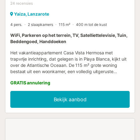
24
recensies
Yaiza, Lanzarote
4 pers.
2 slaapkamers
115 m²
400 m tot de kust
WiFi, Parkeren op het terrein, TV, Satelliettelevisie, Tuin,
Beddengoed, Handdoeken
Het vakantieappartement Casa Vista Hermosa met
trapvrije inrichting, dat gelegen is in Playa Blanca, kijkt uit
over de Atlantische Oceaan. De 115 m² grote woning
bestaat uit een woonkamer, een volledig uitgeruste
keuken, 2 slaapkamers en 2 badkamers en is daarom
GRATIS annulering
geschikt voor 4 personen. Extra voorzieningen zijn high-
speed Wi-Fi (geschikt voor videogesprekken), een smart
TV met streamingdiensten, een ventilator en een
Bekijk aanbod
wasmachine. Een babybedje en een kinderstoel zijn ook
beschikbaar. Deze vakantiewoning biedt een eigen
buitenruimte met een tuin, terras, balkon en barbecue. Villa
met prachtig uitzicht in het zuiden van Lanzarote in de
gemeente Yaiza in Playa Blanca. Geniet van zonnebaden
met uitzicht over de Atlantische Oceaan! Casa Vista