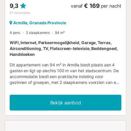
9,3
€ 169
vanaf
per nacht
21
recensies
Armilla, Granada Provincie
4 pers.
2 slaapkamers
94 m²
WiFi, Internet, Parkeermogelijkheid, Garage, Terras,
Airconditioning, TV, Flatscreen-televisie, Beddengoed,
Handdoeken
Dit appartement van 94 m² in Armilla biedt plaats aan 4
gasten en ligt op slechts 100 m van het stadscentrum. De
accommodatie biedt een praktische indeling voor
gezinnen of groepen, met 2 slaapkamers voorzien van een
tweepersoonsbed en eenpersoonsbedden, evenals 2
badkamers en een eigen ingang. Het interieur omvat een
volledig uitgeruste keuken met vaatwasser, oven,
Bekijk aanbod
magnetron en koffiezetapparaat, zodat u zelf maaltijden
kunt bereiden. De woonruimte is ingericht met een bank en
een flatscreen-tv, terwijl de gehele unit is voorzien van
airconditioning, verwarming en geluidsisolatie voor een
rustig verblijf. Extra voorzieningen zijn onder meer een