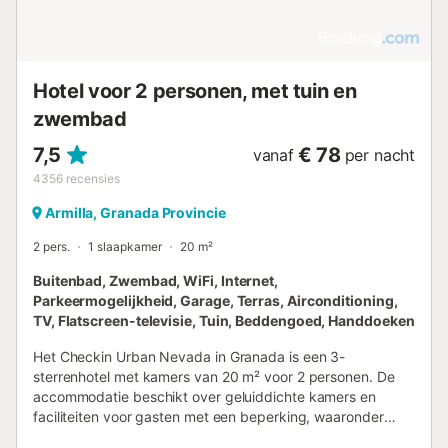
Hotel voor 2 personen, met tuin en
zwembad
7,5
€ 78
vanaf
per nacht
4356
recensies
Armilla, Granada Provincie
2 pers.
1 slaapkamer
20 m²
Buitenbad, Zwembad, WiFi, Internet,
Parkeermogelijkheid, Garage, Terras, Airconditioning,
TV, Flatscreen-televisie, Tuin, Beddengoed, Handdoeken
Het Checkin Urban Nevada in Granada is een 3-
sterrenhotel met kamers van 20 m² voor 2 personen. De
accommodatie beschikt over geluiddichte kamers en
faciliteiten voor gasten met een beperking, waaronder
rolstoeltoegankelijkheid, een verhoogd toilet en een