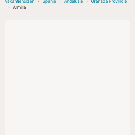
Vakantiehuizen
Spanje
Andalusië
Granada Provincie
Armilla