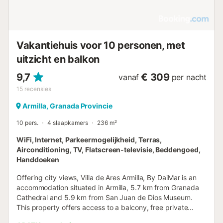
Vakantiehuis voor 10 personen, met
uitzicht en balkon
9,7
€ 309
vanaf
per nacht
15
recensies
Armilla, Granada Provincie
10 pers.
4 slaapkamers
236 m²
WiFi, Internet, Parkeermogelijkheid, Terras,
Airconditioning, TV, Flatscreen-televisie, Beddengoed,
Handdoeken
Offering city views, Villa de Ares Armilla, By DaiMar is an
accommodation situated in Armilla, 5.7 km from Granada
Cathedral and 5.9 km from San Juan de Dios Museum.
This property offers access to a balcony, free private
parking and free WiFi....