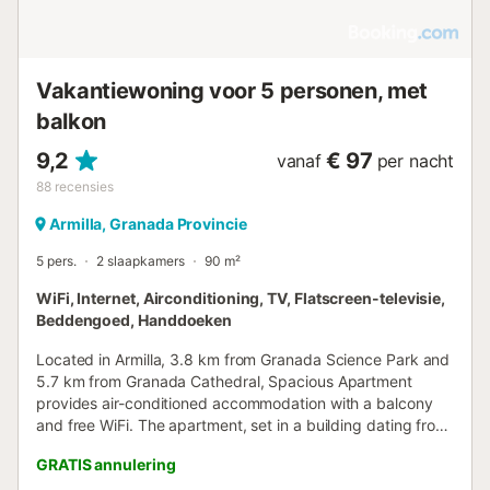
Vakantiewoning voor 5 personen, met
balkon
9,2
€ 97
vanaf
per nacht
88
recensies
Armilla, Granada Provincie
5 pers.
2 slaapkamers
90 m²
WiFi, Internet, Airconditioning, TV, Flatscreen-televisie,
Beddengoed, Handdoeken
Located in Armilla, 3.8 km from Granada Science Park and
5.7 km from Granada Cathedral, Spacious Apartment
provides air-conditioned accommodation with a balcony
and free WiFi. The apartment, set in a building dating from
1970, is 5....
GRATIS annulering