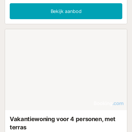
verlaagde wastafel, om uw verblijf comfortabel te maken.
De kamer is uitgerust met een eenpersoonsbed, een
Bekijk aanbod
flatscreen-tv, airconditioning en verwarming, met
parketvloeren en een eigen badkamer. Gasten hebben
toegang tot een gemeenschappelijke lounge, een bar en
automaten voor drankjes en snacks. Er is dagelijkse
schoonmaak, een 24-uursreceptie, een conciërgedienst en
een excursiebalie beschikbaar. Wi-Fi is beschikbaar in alle
ruimtes. Buiten vindt u een tuin, een terras met
tuinmeubilair en een seizoensgebonden buitenzwembad
met een ondiep gedeelte. Er is privéparkeergelegenheid in
een garage op het terrein. De accommodatie is volledig
rookvrij en er kan een pendeldienst naar de luchthaven
worden geregeld. In de buurt kunt u het Altos Vista
Nevada Park bezoeken op 300 m afstand of de Transfor
Galeria op 400 m. Een golfbaan bevindt zich binnen 3 km
en het stadscentrum ligt op 1,5 km afstand....
Vakantiewoning voor 4 personen, met
terras