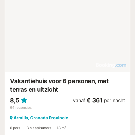
wasmachine, strijkijzer en wifi in de gehele accommodatie.
Het appartement is bereikbaar met een lift en bevindt zich
op de begane grond, wat het toegankelijk maakt voor alle
gasten. Buiten vindt u een terras en een balkon met
tuinmeubilair, perfect om van de buitenlucht te genieten. Er
is parkeergelegenheid in een privéparkeergarage op het
terrein en de gehele accommodatie is rookvrij. De locatie
ligt op loopafstand van lokale voorzieningen, waaronder
Cafeteria Cerveceria Paris op 100 m, het gemeentehuis op
200 m en diverse cafés en supermarkten. De
accommodatie is gunstig gelegen om de omgeving te
verkennen, met Plaza Americas op 600 m afstand....
Vakantiehuis voor 6 personen, met
terras en uitzicht
8,5
€ 361
vanaf
per nacht
64
recensies
Armilla, Granada Provincie
6 pers.
3 slaapkamers
18 m²