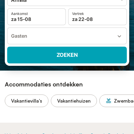
Armilla
Aankomst
Vertrek
za 15-08
za 22-08
Gasten
ZOEKEN
Accommodaties ontdekken
Vakantievilla’s
Vakantiehuizen
Zwemba