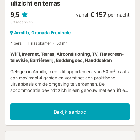
uitzicht en terras
9,5
€ 157
vanaf
per nacht
38
recensies
Armilla, Granada Provincie
4 pers.
1 slaapkamer
50 m²
WiFi, Internet, Terras, Airconditioning, TV, Flatscreen-
televisie, Barrièrevrij, Beddengoed, Handdoeken
Gelegen in Armilla, biedt dit appartement van 50 m² plaats
aan maximaal 4 gasten en vormt het een praktische
uitvalsbasis om de omgeving te verkennen. De
accommodatie bevindt zich in een gebouw met een lift en
beschikt over geluiddichte kamers voor een rustig verblijf,
met uitzicht op de bergen, de stad en lokale
bezienswaardigheden. Het appartement omvat 1
Bekijk aanbod
slaapkamer met een tweepersoonsbed en een slaapbank
in de woonruimte, evenals een badkamer met een
inloopdouche. De keuken is uitgerust met een kookplaat,
magnetron, koelkast, koffiezetapparaat, waterkoker en