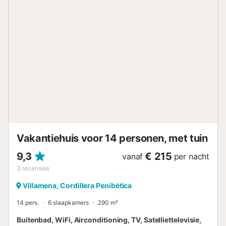
Controleer de openings- en sluitingsdata vóór het boeken. Brand
beschikbaar in de wintermaanden (niet inbegrepen in de huurprij
ideaal voor een warme en gezellige sfeer. De perfecte plek om t
ontspannen, te genieten van de stilte, het uitzicht en de authent
charme van de Lecrín-vallei.
ESFCTU000018011000943814000000000000000VTAR/GR/01
Vakantiehuis voor 14 personen, met tuin
9,3
€ 215
vanaf
per nacht
3
recensies
Villamena, Cordillera Penibética
14 pers.
6 slaapkamers
290 m²
Buitenbad, WiFi, Airconditioning, TV, Satelliettelevisie,