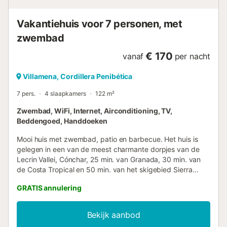
Vakantiehuis voor 7 personen, met
zwembad
€ 170
vanaf
per nacht
Villamena, Cordillera Penibética
7 pers.
4 slaapkamers
122 m²
Zwembad, WiFi, Internet, Airconditioning, TV,
Beddengoed, Handdoeken
Mooi huis met zwembad, patio en barbecue. Het huis is
gelegen in een van de meest charmante dorpjes van de
Lecrin Vallei, Cónchar, 25 min. van Granada, 30 min. van
de Costa Tropical en 50 min. van het skigebied Sierra
Nevada. Het heeft 4 tweepersoons slaapkamers, twee
GRATIS annulering
badkamers, woonkamer met open haard, volledig
uitgeruste keuken met vaatwasser. Het heeft verwarming
en airconditioning. Het heeft een grote patio met pergola
Bekijk aanbod
naast het zwembad waar u goede tijden kunt