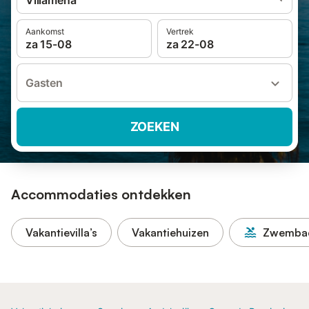
Villamena
Aankomst
Vertrek
za 15-08
za 22-08
Gasten
ZOEKEN
Accommodaties ontdekken
Vakantievilla’s
Vakantiehuizen
Zwemba