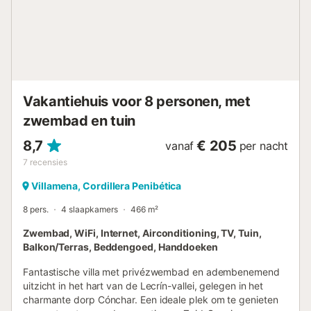
minuten rijden (46 km), de stad Granada (Alhambra en
Generalife) ligt op 20 minuten rijden (28 km) en het
skigebied Sierra Nevada ligt op 1 uur rijden (57 km).
Huisdieren zijn niet toegestaan. Toegang zonder treden.
Vers fru...
Vakantiehuis voor 8 personen, met
zwembad en tuin
8,7
€ 205
vanaf
per nacht
7
recensies
Villamena, Cordillera Penibética
8 pers.
4 slaapkamers
466 m²
Zwembad, WiFi, Internet, Airconditioning, TV, Tuin,
Balkon/Terras, Beddengoed, Handdoeken
Fantastische villa met privézwembad en adembenemend
uitzicht in het hart van de Lecrín-vallei, gelegen in het
charmante dorp Cónchar. Een ideale plek om te genieten