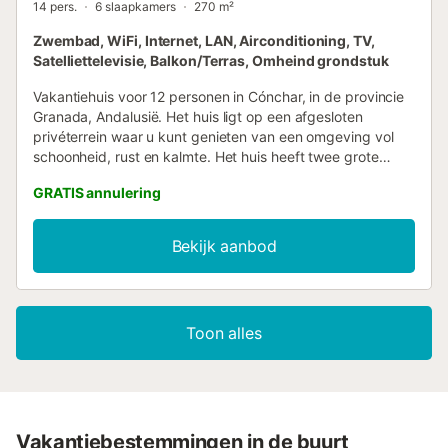
14 pers.
6 slaapkamers
270 m²
Zwembad, WiFi, Internet, LAN, Airconditioning, TV,
Satelliettelevisie, Balkon/Terras, Omheind grondstuk
Vakantiehuis voor 12 personen in Cónchar, in de provincie
Granada, Andalusië. Het huis ligt op een afgesloten
privéterrein waar u kunt genieten van een omgeving vol
schoonheid, rust en kalmte. Het huis heeft twee grote
woonkamers met open haard, twee keukens en twee
GRATIS annulering
badkamers op de begane grond, terwijl op de bovenste
verdieping de zes slaapkamers, twee andere badkamers
en twee terrassen zijn. Het huis beschikt over
Bekijk aanbod
airconditioning warm / koud en WIFI-verbinding. Buiten zijn
er tal van fruitbomen zoals sinaasappel- of kersenbomen,
een veranda, een zwembad met grasveld en een
barbecue. Het huis is uitgerust met camera's voor uw
Toon alles
veiligheid....
Vakantiebestemmingen in de buurt