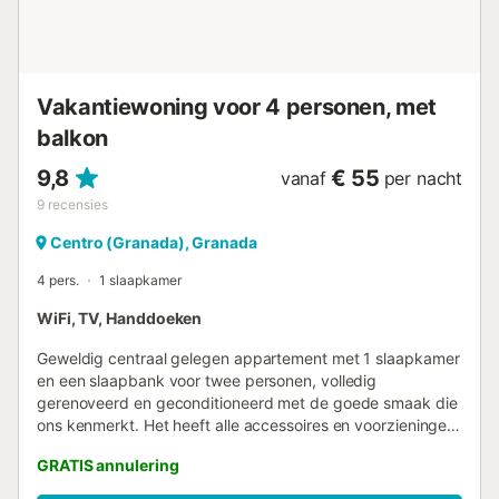
Vakantiewoning voor 4 personen, met
balkon
9,8
€ 55
vanaf
per nacht
9
recensies
Centro (Granada), Granada
4 pers.
1 slaapkamer
WiFi, TV, Handdoeken
Geweldig centraal gelegen appartement met 1 slaapkamer
en een slaapbank voor twee personen, volledig
gerenoveerd en geconditioneerd met de goede smaak die
ons kenmerkt. Het heeft alle accessoires en voorzieningen
die een gast nodig heeft om van onze prachtige stad te
GRATIS annulering
genieten. Qh Granada Centro 14 is gelegen in de beste
wijk van Granada, Plaza Nueva, vanwaar je kunt lopen