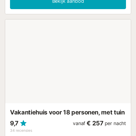
Bekijk aanbod
kantoor aan huis, een smart-tv met streamingdiensten,
airconditioning in de woonkamer en een wasmachine.
Deze vakantiewoning biedt een eigen buitenruimte met
een open terras en balkon. Gasten hebben ook toegang
tot een gedeelde buitenruimte met een zwembad
(geopend van juni tot oktober) en buitendouche.
Openbaar vervoer bevindt zich op loopafstand. Op 5
minuten lopen ligt het uitkijkpunt San Miguel Alto, het
meest panoramische uitkijkpunt in Granada. De wijk El
Albayzin ligt ook op 10 minuten lopen. Er is gratis
parkeergelegenheid in de straat. Huisdieren, roken en
feestelijke evenementen zijn niet toegestaan. De woning is
traploos toegankelijk. Deze accommodatie heeft richtlijnen
om gasten te helpen met het correct scheiden van afval.
Meer informatie wordt ter plaatse verstrekt. Deze
accommodatie beschikt over energiebesparende
verlichting. Pendeldienst naar de luchthaven en het
treinstation beschikbaar tegen een extra vergoeding....
Vakantiehuis voor 18 personen, met tuin
9,7
€ 257
vanaf
per nacht
34
recensies