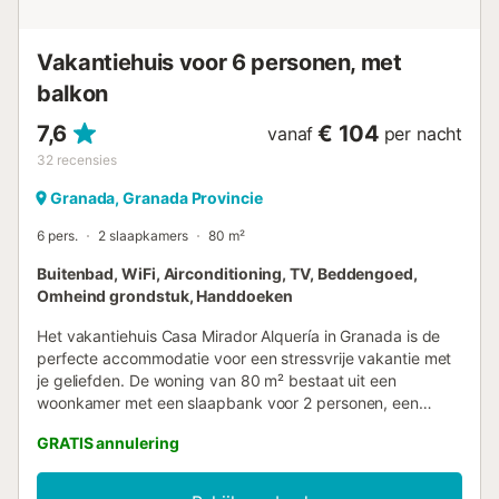
bezoeken en genieten van de lokale keuken in de beste
bars en restaurants. De boeking van elke Genteel Home
Vakantiehuis voor 6 personen, met
accommodatie ...
balkon
7,6
€ 104
vanaf
per nacht
32
recensies
Granada, Granada Provincie
6 pers.
2 slaapkamers
80 m²
Buitenbad, WiFi, Airconditioning, TV, Beddengoed,
Omheind grondstuk, Handdoeken
Het vakantiehuis Casa Mirador Alquería in Granada is de
perfecte accommodatie voor een stressvrije vakantie met
je geliefden. De woning van 80 m² bestaat uit een
woonkamer met een slaapbank voor 2 personen, een
volledig uitgeruste keuken, 2 slaapkamers en 2 badkamers
GRATIS annulering
en is daarom geschikt voor 6 personen. Extra
voorzieningen zijn high-speed Wi-Fi (geschikt voor
videogesprekken) met een speciale werkruimte voor