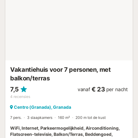
de andere met twee eenpersoonsbedden. De
hoofdslaapkamer heeft een balkon met uitzicht op het
Alhambra. Via de begane grond heeft u toegang tot de
kelder, waar u een slaapkamer met twee
eenpersoonsbedden en een eigen badkamer vindt. De wijk
Albaicín is de oudste van Granada, omgeven door
Sacromonte, de straat Elvira en de rivier de Darro. Dit
gebied is perfect om te ontspannen, door de smalle
straatjes te wandelen, uitzichtpunten te ontdekken en te
genieten van de typische gastronomie v...
Vakantiehuis voor 7 personen, met
balkon/terras
7,5
€ 23
vanaf
per nacht
4
recensies
Centro (Granada), Granada
7 pers.
3 slaapkamers
160 m²
200 m tot de kust
WiFi, Internet, Parkeermogelijkheid, Airconditioning,
Flatscreen-televisie, Balkon/Terras, Beddengoed,