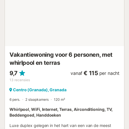
badkamers. Het hele huis is ingericht met nieuw meubilair,
een combinatie van moderne stijl en comfort om een
warme en uitnodigende sfeer te creëren. Gelegen op een
steenworp afstand van Plaza Larga en de Nasridische
muur, in het hart van de Albaicín, bent u omringd door
traditionele bars, winkels en restaurants. Het Alhambra,
Mirador de San Nicolás en andere iconische
bezienswaardigheden liggen op loopafstand, waardoor dit
huis de perfecte uitvalsbasis is om Granada te verkennen.
Vakantiewoning voor 6 personen, met
Bij de b...
whirlpool en terras
9,7
€ 115
vanaf
per nacht
13
recensies
Centro (Granada), Granada
6 pers.
2 slaapkamers
120 m²
Whirlpool, WiFi, Internet, Terras, Airconditioning, TV,
Beddengoed, Handdoeken
Luxe duplex gelegen in het hart van een van de meest