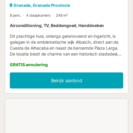
Granada, Granada Provincie
8 pers.
4 slaapkamers
248 m²
Airconditioning, TV, Beddengoed, Handdoeken
Dit prachtige huis, onlangs gerenoveerd en ingericht, is
gelegen in de emblematische wijk Albaicín, direct aan de
Cuesta de Alhacaba en naast de beroemde Plaza Larga.
De locatie biedt de charme van een historisch stadsdeel,
perfect om te genieten van de authentieke essentie van
GRATIS annulering
Granada. Verdeeld over twee verdiepingen, is het pand
ontworpen om het hele jaar door maximaal comfort te
bieden, dankzij de vloerverwarming en -koeling, wat zorgt
Bekijk aanbod
voor een aangename temperatuur in elke kamer. Op de
begane grond vindt u een ruime woonkamer met een
eethoek, een volledig uitgeruste keuken met alle
benodigde apparatuur, en een gastentoilet. Vanuit de
woonkamer is er toegang tot een heerlijk terras met tafel
en stoelen – ideaal om te ontspannen en van de zon te
genieten. Boven vindt u vier slaapkamers: twee met
tweepersoonsbedden (150x190 cm) en twee met
eenpersoonsbedden (90x190 cm), evenals twee complete