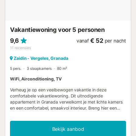
Vakantiewoning voor 5 personen
9,6
€ 52
vanaf
per nacht
11
recensies
Zaidín - Vergeles, Granada
5 pers.
3 slaapkamers
80 m²
WiFi, Airconditioning, TV
Verheug je op een veelbewogen vakantie in deze
comfortabele vakantiewoning. Dit uitnodigende
appartement in Granada verwelkomt je met lichte kamers
en een comfortabel, smaakvol interieur. Breng hier een
aangename tijd door met leuke activiteiten en gezellige
avonden als je terugkomt van je avonturen. De
comfortabele bank nodigt uit om lang bij elkaar te zitten en
Bekijk aanbod
de ervaringen van de dag te bespreken. Hier kun je een