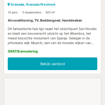
Granada, Granada Provincie
10 pers.
5 slaapkamers
500 m²
Airconditioning, TV, Beddengoed, Handdoeken
Dit fantastische huis ligt naast het uitzichtpunt San Nicolás
en biedt een bevoorrecht uitzicht op het Alhambra, het
meest bezochte monument van Spanje. Gelegen in de
pittoreske wijk Albaicín, een van de mooiste wijken van
Granada, is dit huis met drie verdiepingen (kelder, begane
GRATIS annulering
grond en eerste verdieping) geschikt voor 10 gasten. Bij
binnenkomst wordt u verwelkomd door een woon-
eetkamer met een bank, Smart TV, fauteuil, bijzettafel en
Bekijk aanbod
een eettafel voor 6 personen. Vanuit de woonkamer heeft
u toegang tot de achtertuin, met buitenmeubilair, een
veranda, een privézwembad en uitzicht op de oude
Moorse muur. Op de begane grond vindt u een volledig
uitgeruste keuken en een slaapkamer met twee
eenpersoonsbedden, uitzicht op de tuin en een eigen
badkamer. Deze verdieping heeft ook een trap naar de
eerste verdieping, waar zich twee badkamers en drie
slaapkamers bevinden: één met een tweepersoonsbed en