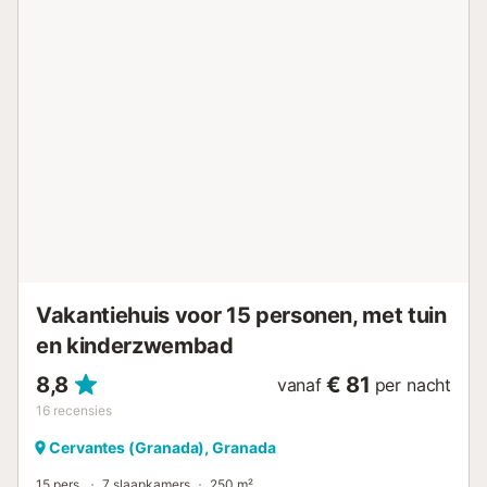
het terrein beschikbaar voor auto's tot 485 cm lang.
Evenementen zijn niet toegestaan. Voor jullie veiligheid zijn
er camera's in de garage en bij de entree, buiten het
woongebied. Laat kinderen om veiligheidsredenen niet
zonder toezicht op het terras. De woning ligt dicht bij het
openbaar vervoer, zodat jullie gemakkelijk toegang
hebben tot de bezienswaardigheden van Granada....
Vakantiehuis voor 15 personen, met tuin
en kinderzwembad
8,8
€ 81
vanaf
per nacht
16
recensies
Cervantes (Granada), Granada
15 pers.
7 slaapkamers
250 m²