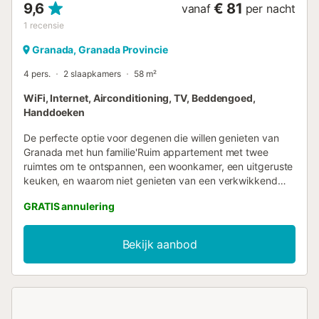
9,6
€ 81
vanaf
per nacht
1
recensie
Granada, Granada Provincie
4 pers.
2 slaapkamers
58 m²
WiFi, Internet, Airconditioning, TV, Beddengoed,
Handdoeken
De perfecte optie voor degenen die willen genieten van
Granada met hun familie'Ruim appartement met twee
ruimtes om te ontspannen, een woonkamer, een uitgeruste
keuken, en waarom niet genieten van een verkwikkend
bad in zijn hydromassage bad.Gelegen in het onderste
GRATIS annulering
gedeelte van de Albaicín, op de hoogte van Plaza Nueva,
dicht bij alle bars en restaurants, monumenten, en in een
van de oudste delen van de stad met karakter....
Bekijk aanbod