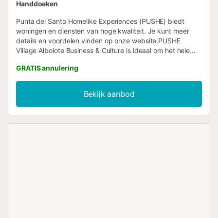
Handdoeken
Punta del Santo Homelike Experiences (PUSHE) biedt
woningen en diensten van hoge kwaliteit. Je kunt meer
details en voordelen vinden op onze website.PUSHE
Village Albolote Business & Culture is ideaal om het hele
jaar van de zon en de berg, of een welverdiende vakantie,
GRATIS annulering
een paar dagen van ontkoppeling of het profiteren van de
voordelen van telewerken.Het huis, heeft een groot terras;
biedt alle noodzakelijke elementen voor een comfortabel
Bekijk aanbod
verblijf, zoals, een zorgvuldige en moderne inrichting.
Onze gasten kunnen genieten van alle diensten die nodig
zijn om een heerlijk verblijf te voltooien: Wi-Fi gratis (300
Mbs) in de flat, air conditioning met warmte pomp warmte,
gratis privé parkeerplaats, TV met streaming, diensten
etc....