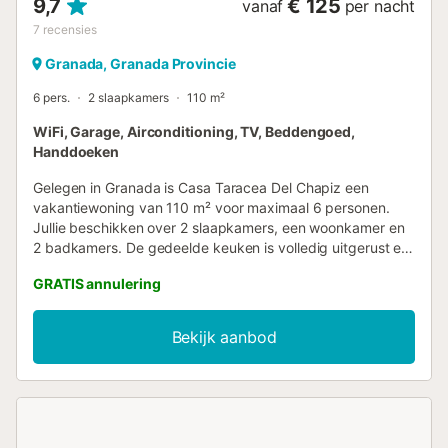
9,7
€ 125
vanaf
per nacht
7
recensies
Granada, Granada Provincie
6 pers.
2 slaapkamers
110 m²
WiFi, Garage, Airconditioning, TV, Beddengoed,
Handdoeken
Gelegen in Granada is Casa Taracea Del Chapiz een
vakantiewoning van 110 m² voor maximaal 6 personen.
Jullie beschikken over 2 slaapkamers, een woonkamer en
2 badkamers. De gedeelde keuken is volledig uitgerust en
voorzien van een capsulekoffiemachine. Tot de
GRATIS annulering
voorzieningen behoren snel Wi-Fi geschikt voor
videogesprekken, individuele airconditioning in
woonkamer en slaapkamers, een eigen tv, centrale
Bekijk aanbod
gasverwarming, een eigen ventilator en een aparte
werkplek. Self check-in is mogelijk voor jullie gemak. Jullie
kunnen ontspannen op het privé dakterras zonder
overkapping en op de 5 privé balkons met uitzicht op de
bergen – perfect om tot rust te komen en van de
omgeving te genieten. Er is een eigen parkeerplaats op