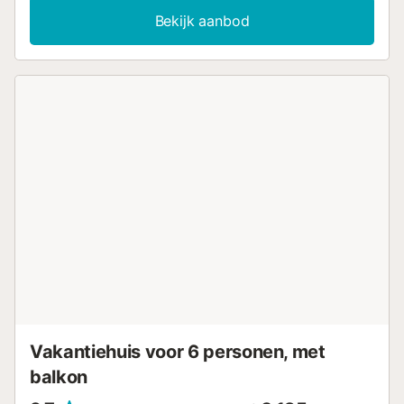
naar het Alhambra naar onze geliefde Albaicín en op
Bekijk aanbod
slechts 5 minuten van de kathedraal en enkele minuten
van onze charmante Paseo de los Tristes. Omringd door
de beste bars en restaurants. Ideaal om te komen
genieten met vrienden en familie en een onvergetelijke
ervaring te beleven. Als u met de auto komt, bieden wij u
de mogelijkheid om te parkeren. U MOET dit van tevoren
reserveren en het kost 23 euro per nacht. De
parkeerplaats bevindt zich op 5 meter van het
appartement. U moet er rekening mee houden dat het
APPARTEMENT IN EEN VERGRENDELD GEBIED ligt, dus u
kunt er niet in als u niet beschikt over een goedgekeurde
auto....
Vakantiehuis voor 6 personen, met
balkon