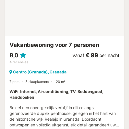
zijn 3 beveiligingscamera’s buiten, gericht op de
toegangsdeuren. De accommodatie beschikt over een
handig self check-in systeem....
Vakantiewoning voor 7 personen
8,0
€ 99
vanaf
per nacht
4
recensies
Centro (Granada), Granada
7 pers.
3 slaapkamers
120 m²
WiFi, Internet, Airconditioning, TV, Beddengoed,
Handdoeken
Beleef een onvergetelijk verblijf in dit onlangs
gerenoveerde duplex penthouse, gelegen in het hart van
de historische wijk Realejo in Granada. Doordacht
ontworpen en volledig uitgerust, elk detail garandeert uw