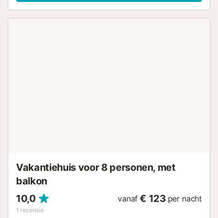
van de populairste bezienswaardigheden van Europa
bezoeken, het Alhambra. Het Moorse kasteelcomplex met
paleizen en zijn prachtige tuinen is rijk aan islamitische
kunst en staat op de Werelderfgoedlijst van UNESCO.
Slenter door de steegjes van de oude stad en laat je
betoveren door de bijzondere sfeer van deze historische
stad. Geniet van een afwisselende tijd in deze
aantrekkelijke vakantiewoning....
Vakantiehuis voor 8 personen, met
balkon
10,0
€ 123
vanaf
per nacht
1
recensie