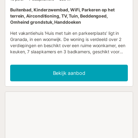
Buitenbad, Kinderzwembad, WiFi, Parkeren op het
terrein, Airconditioning, TV, Tuin, Beddengoed,
Omheind grondstuk, Handdoeken
Het vakantiehuis 'Huis met tuin en parkeerplaats' ligt in
Granada, in een woonwijk. De woning is verdeeld over 2
verdiepingen en beschikt over een ruime woonkamer, een
keuken, 7 slaapkamers en 3 badkamers, geschikt voor
maximaal 15 personen. Tot de extra voorzieningen
behoren snel Wi-Fi (geschikt voor videogesprekken) met
een aparte werkruimte, televisie, airconditioning en een
Bekijk aanbod
wasmachine. Buiten is er een privéruimte met zwembad
(beschikbaar van 15 mei tot 10 september), tuin, open
terras en 2 balkons waar u van kunt genieten. De
accommodatie ligt op loopafstand van supermarkten, bars
en restaurants, en biedt snelle toegang per bus of auto tot
bezienswaardigheden zoals het Alhambra en de Sierra
Nevada. Er zijn 2 parkeerplaatsen beschikbaar op het
terrein. Gezinnen met kinderen zijn welkom. Huisdieren zijn
niet toegestaan, roken binnen is verboden en het is niet
toegestaan om vrijgezellenfeesten of soortgelijke
evenementen te organiseren die buren kunnen storen. Er