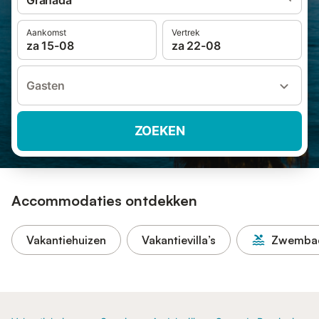
Granada
Aankomst
Vertrek
za 15-08
za 22-08
Gasten
ZOEKEN
Accommodaties ontdekken
Vakantiehuizen
Vakantievilla’s
Zwemba