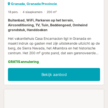
Granada, Granada Provincie
18 pers.
4 slaapkamers
200 m²
Buitenbad, WiFi, Parkeren op het terrein,
Airconditioning, TV, Tuin, Beddengoed, Omheind
grondstuk, Handdoeken
Het vakantiehuis Casa Encarnacion ligt in Granada en
maakt indruk op gasten met zijn uitstekende uitzicht op de
berg, de Sierra Nevada, het Alhambra en het historische
centrum. Het 200 m² grote pand, dat een gerenoveerde
voormalige tabaksdrogerij is, bestaat uit een woonkamer
GRATIS annulering
met een slaapbank voor 2 personen, een goed uitgeruste
keuken, 3 slaapkamers en 3 badkamers en is daarom
geschikt voor 16 personen. Extra voorzieningen zijn high-
Bekijk aanbod
speed Wi-Fi (geschikt voor videogesprekken),
airconditioning in de gemeenschappelijke ruimtes
(woonkamer en de grote gedeelde slaapkamer), een
wasmachine en een tv. Het vakantiehuis beschikt over een
eigen buitenruimte met een zwembad, een tuin en een
overdekt terras. De woning beschikt ook over een privé
barbecue. De accommodatie heeft een uitstekende ligging