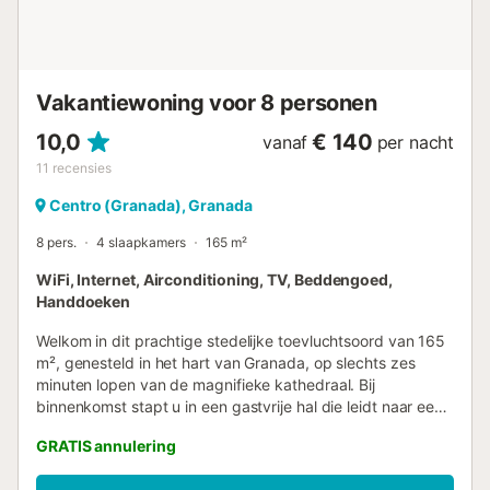
De boeking van elke Genteel Home accommodatie omvat
het aanbieden van extra ervaringen of activiteiten ter
verbetering van uw verblijf. Deze worden beheerd door
externe providers, die u per e-mail of WhatsApp
Vakantiewoning voor 8 personen
informeren, ...
10,0
€ 140
vanaf
per nacht
11
recensies
Centro (Granada), Granada
8 pers.
4 slaapkamers
165 m²
WiFi, Internet, Airconditioning, TV, Beddengoed,
Handdoeken
Welkom in dit prachtige stedelijke toevluchtsoord van 165
m², genesteld in het hart van Granada, op slechts zes
minuten lopen van de magnifieke kathedraal. Bij
binnenkomst stapt u in een gastvrije hal die leidt naar een
lichte woon- en eetkamer, waar hoge plafonds en grote
GRATIS annulering
ramen de kamer overspoelen met natuurlijk licht. De
eettafel biedt plaats aan acht personen en vormt de