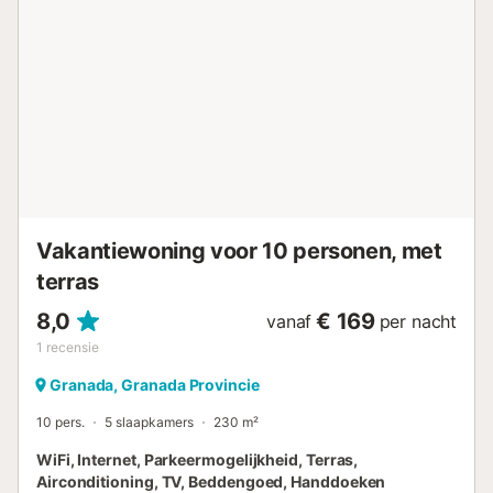
op slechts 5 minuten rijden van het stadscentrum. Er zijn
10 parkeerplaatsen beschikbaar op het terrein. Huisdieren
zijn toegestaan. De accommodatie beschikt over een
motor- en fietsenstalling....
Vakantiewoning voor 10 personen, met
terras
8,0
€ 169
vanaf
per nacht
1
recensie
Granada, Granada Provincie
10 pers.
5 slaapkamers
230 m²
WiFi, Internet, Parkeermogelijkheid, Terras,
Airconditioning, TV, Beddengoed, Handdoeken