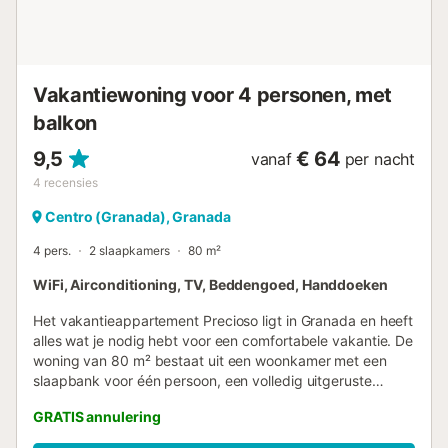
Vakantiewoning voor 4 personen, met
balkon
9,5
€ 64
vanaf
per nacht
4
recensies
Centro (Granada), Granada
4 pers.
2 slaapkamers
80 m²
WiFi, Airconditioning, TV, Beddengoed, Handdoeken
Het vakantieappartement Precioso ligt in Granada en heeft
alles wat je nodig hebt voor een comfortabele vakantie. De
woning van 80 m² bestaat uit een woonkamer met een
slaapbank voor één persoon, een volledig uitgeruste
keuken, 2 slaapkamers en 1 badkamer en is dus geschikt
GRATIS annulering
voor 4 personen. Extra voorzieningen zijn onder andere
high-speed Wi-Fi (geschikt voor videogesprekken) met