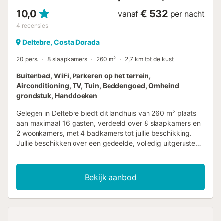
10,0
€ 532
vanaf
per nacht
4
recensies
Deltebre, Costa Dorada
20 pers.
8 slaapkamers
260 m²
2,7 km tot de kust
Buitenbad, WiFi, Parkeren op het terrein,
Airconditioning, TV, Tuin, Beddengoed, Omheind
grondstuk, Handdoeken
Gelegen in Deltebre biedt dit landhuis van 260 m² plaats
aan maximaal 16 gasten, verdeeld over 8 slaapkamers en
2 woonkamers, met 4 badkamers tot jullie beschikking.
Jullie beschikken over een gedeelde, volledig uitgeruste
keuken met koffiemachines. De woning heeft snel Wi-Fi
geschikt voor videogesprekken, airconditioning, televisie
met video on demand, wasmachine en drempelloze
Bekijk aanbod
toegang. Extra’s zijn huisgemaakte olijfolie, jam en honing
om van te genieten. Buiten wacht een privé tuin en 3 privé,
onoverdekte terrassen – ideaal om buiten te eten met jullie
eigen barbecue. Het privé buitenzwembad biedt