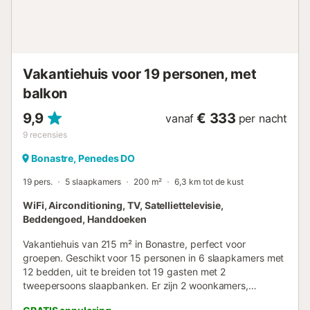
momenten buiten. Met tuinmeubilair en een barbecue is
deze accommodatie de perfecte plek om tot rust te
komen, te ontspannen en te genieten van een
strandvakantie met het gezin. Extra informatie: Privé
zwembad - Openingstijden: van 1 januari tot 31 december.
Vakantiehuis voor 19 personen, met
- Afmetinge...
balkon
9,9
€ 333
vanaf
per nacht
9
recensies
Bonastre, Penedes DO
19 pers.
5 slaapkamers
200 m²
6,3 km tot de kust
WiFi, Airconditioning, TV, Satelliettelevisie,
Beddengoed, Handdoeken
Vakantiehuis van 215 m² in Bonastre, perfect voor
groepen. Geschikt voor 15 personen in 6 slaapkamers met
12 bedden, uit te breiden tot 19 gasten met 2
tweepersoons slaapbanken. Er zijn 2 woonkamers,
waarvan één als speelkamer, een volledig uitgeruste