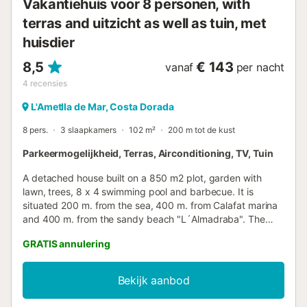
Vakantiehuis voor 8 personen, with
(600 meter), 3 kilometer van het stadscentrum, en met
terras and uitzicht as well as tuin, met
gemakkelijke toegang tot voorzieningen zoals het trein...
huisdier
8,5
€ 143
vanaf
per nacht
4
recensies
L'Ametlla de Mar, Costa Dorada
8 pers.
3 slaapkamers
102 m²
200 m tot de kust
Parkeermogelijkheid, Terras, Airconditioning, TV, Tuin
A detached house built on a 850 m2 plot, garden with
lawn, trees, 8 x 4 swimming pool and barbecue. It is
situated 200 m. from the sea, 400 m. from Calafat marina
and 400 m. from the sandy beach "L´Almadraba". The
house consist of a living room which opens to a covered
GRATIS annulering
terrace with garden furniture, an independent kitchen, a
double bedroom, two full bathrooms, one twin bedroom
and one bedroom with two bunks. It has kitchen utensils, a
Bekijk aanbod
dinner service, glasses, fridge/freezer, washing machine,
dishwasher, microwave, electric oven and coffee maker....