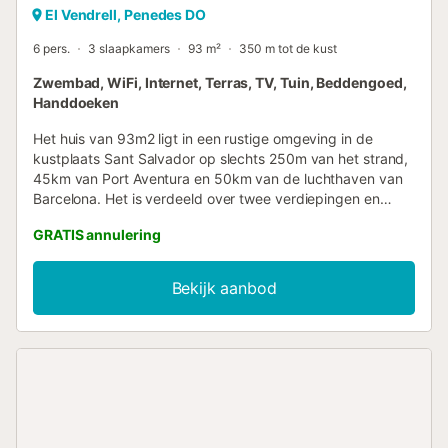
El Vendrell, Penedes DO
6 pers.
3 slaapkamers
93 m²
350 m tot de kust
Zwembad, WiFi, Internet, Terras, TV, Tuin, Beddengoed,
Handdoeken
Het huis van 93m2 ligt in een rustige omgeving in de
kustplaats Sant Salvador op slechts 250m van het strand,
45km van Port Aventura en 50km van de luchthaven van
Barcelona. Het is verdeeld over twee verdiepingen en
heeft een groot terras met een tafel, stoelen en
GRATIS annulering
hangmatten, evenals een gemeenschappelijke ruimte met
een tuin en een zwembad dat het hele jaar door geopend
is. Op de begane grond vinden we de uitgeruste keuken,
Bekijk aanbod
eethoek en woonkamer, terwijl we op de bovenverdieping
drie slaapkamers vinden, een met een tweepersoonsbed
en toilet en twee met elk twee eenpersoonsbedden,
evenals een complete badkamer. Het heeft een
Nespresso-apparaat, wasmachine, ventilatoren,
verwarming voor de winter, open haard, televisie, Wi-Fi in
het hele etablissement, lakens en handdoeken inbegrepen.
Het ophalen van de sleutels vindt plaats in het huis van