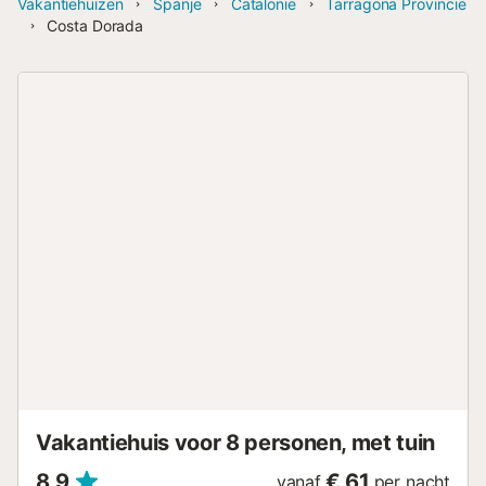
Vakantiehuizen
Spanje
Catalonië
Tarragona Provincie
Costa Dorada
Vakantiehuis voor 8 personen, met tuin
8,9
€ 61
vanaf
per nacht