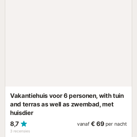
verkoeling tijdens jullie verblijf. Er zijn 6 gedeelde
parkeerplaatsen op het terrein en gedeelde fietsenstalling
voor jullie gemak. Tot 3 huisdieren zijn welkom. Houd er
rekening mee dat feesten niet zijn toegestaan. Voor
gezinnen met kinderen zijn er 1 babybedje en 1 kinderstoel
beschikbaar....
Vakantiehuis voor 6 personen, with tuin
and terras as well as zwembad, met
huisdier
8,7
€ 69
vanaf
per nacht
3
recensies