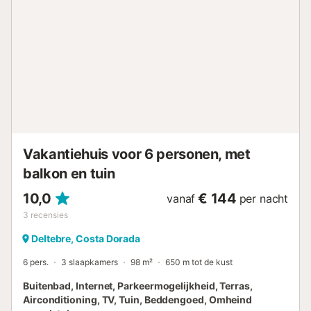
Ruim terras met zijdelings uitzicht op zee. - Dubbele
slaapkamer met een tweepersoonsbed. - Kinderkamer met
een stapelbed. - Volledig uitgeruste badkamer met
douche. BELANGRIJKE INFORMATIE: - Reserveringen van
groepen worden niet geaccepteerd. - Het gebouw
beschikt niet over een lift. Helaas is het niet toegankelijk
voor mensen met beperkte mobiliteit. - Airconditioning
alleen in de woonkamer. - Optimale capaciteit voor een
gezin van 2 volwassene...
Vakantiehuis voor 6 personen, met
balkon en tuin
10,0
€ 144
vanaf
per nacht
3
recensies
Deltebre, Costa Dorada
6 pers.
3 slaapkamers
98 m²
650 m tot de kust
Buitenbad, Internet, Parkeermogelijkheid, Terras,
Airconditioning, TV, Tuin, Beddengoed, Omheind