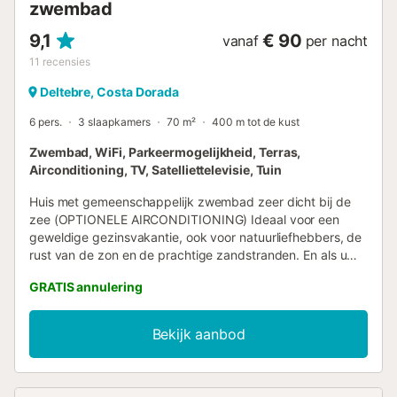
zwembad
9,1
€ 90
vanaf
per nacht
11
recensies
Deltebre, Costa Dorada
6 pers.
3 slaapkamers
70 m²
400 m tot de kust
Zwembad, WiFi, Parkeermogelijkheid, Terras,
Airconditioning, TV, Satelliettelevisie, Tuin
Huis met gemeenschappelijk zwembad zeer dicht bij de
zee (OPTIONELE AIRCONDITIONING) Ideaal voor een
geweldige gezinsvakantie, ook voor natuurliefhebbers, de
rust van de zon en de prachtige zandstranden. En als u
van lekker eten houdt, dan is dit de plek die u moet kiezen
GRATIS annulering
voor uw vakantie, aangezien we een exquise variëteit aan
gerechten hebben die bereid zijn met producten van ons
land, zoals rijst, olijfolie, groenten en fruit, en de vis en
Bekijk aanbod
schaaldieren die in onze baai worden gevangen. PRIJS 1
Huisdier 25€; PRIJS AIRCONDITIONING/ WARMTEPOMP:
7€ PER DAG DIT HUIS HEEFT 1 APPARAAT HET IS
VERPLICHT OM DE TOERISTENBELASTING TE BETALEN,