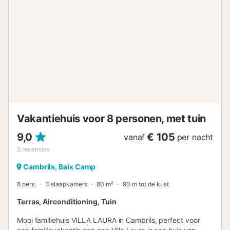
bijzonder opmerkelijk aspect is dat de gehele villa is
voorzien van airconditioning in alle kamers en
slaapkamers, wat zorgt voor een aangename temperatuur
op elk moment van de dag, zelfs tijdens de heetste
zomermaanden. Op de bovenverdieping vindt u een grote,
zeer lichte en perfect geklimatiseerde eetkamer, drie
elegante tweepersoonskamers, allemaal met eigen
badkamer, een ruime en volledig uitgeruste keuken, een
gastentoilet en een spectaculair terras met een veranda,
ideaal voor rustige ontbijten of diners bij zonsondergang
m...
Vakantiehuis voor 8 personen, met tuin
9,0
€ 105
vanaf
per nacht
2
recensies
Cambrils, Baix Camp
8 pers.
3 slaapkamers
80 m²
90 m tot de kust
Terras, Airconditioning, Tuin
Mooi familiehuis VILLA LAURA in Cambrils, perfect voor