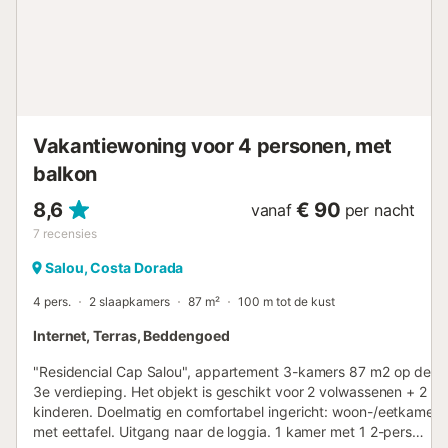
Avenida del Batlle Pere Molas 3, Salou. Het is verplicht om
minimaal 24 uur voor aankomst online te registreren. Dit
omvat de vereiste passagiersgegevens volgens het
Koninklijk Besluit 933/2021 en het uitvoeren van alle
betalingen. Anders kunnen wij de sleuteloverdracht niet
garanderen. Het agentschap zal ...
Vakantiewoning voor 4 personen, met
balkon
8,6
€ 90
vanaf
per nacht
7
recensies
Salou, Costa Dorada
4 pers.
2 slaapkamers
87 m²
100 m tot de kust
Internet, Terras, Beddengoed
"Residencial Cap Salou", appartement 3-kamers 87 m2 op de
3e verdieping. Het objekt is geschikt voor 2 volwassenen + 2
kinderen. Doelmatig en comfortabel ingericht: woon-/eetkamer
met eettafel. Uitgang naar de loggia. 1 kamer met 1 2-pers