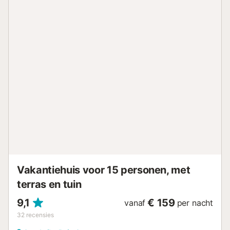
DE PRIJS IS 2€ PER PERSOON PER DAG VANAF 16 JAAR...
Vakantiehuis voor 15 personen, met
terras en tuin
9,1
€ 159
vanaf
per nacht
32
recensies