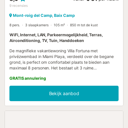
9
recensies
Mont-roig del Camp, Baix Camp
8 pers.
3 slaapkamers
105 m²
850 m tot de kust
WiFi, Internet, LAN, Parkeermogelijkheid, Terras,
Airconditioning, TV, Tuin, Handdoeken
De magnifieke vakantiewoning Villa Fortuna met
privézwembad in Miami Playa, verdeeld over de begane
grond, is perfect om comfortabel plaats te bieden aan
maximaal 8 personen. Het bestaat uit 3 ruime
slaapkamers, een complete badkamer met douche, een
GRATIS annulering
toilet, een gezellige woon-eetkamer met slaapbank en een
volledig uitgeruste keuken om heerlijke maaltijden te
bereiden. Het heeft ook een prachtige terras-tuin met een
Bekijk aanbod
aangename veranda en uitzicht op het privézwembad,
uitgerust met tuinmeubilair, barbecue en buitendouche. De
accommodatie is zorgvuldig uitgerust om een
comfortabele vakantie te garanderen, met airconditioning,
vaatwasser, satelliet-tv en WIFI-internet toegang
inbegrepen. Daarnaast heeft de villa een garage plus