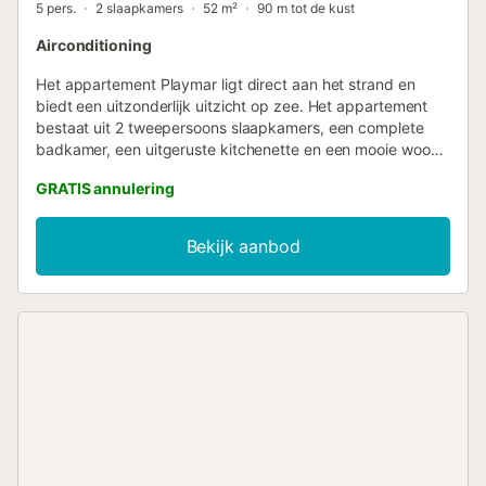
5 pers.
2 slaapkamers
52 m²
90 m tot de kust
Airconditioning
Het appartement Playmar ligt direct aan het strand en
biedt een uitzonderlijk uitzicht op zee. Het appartement
bestaat uit 2 tweepersoons slaapkamers, een complete
badkamer, een uitgeruste kitchenette en een mooie woon-
eetkamer. De volledig gemeubileerde terrassen zijn
GRATIS annulering
gelegen aan de zeekant. Het appartement Playmar
beschikt over een eigen parkeerplaats. De dennenbomen,
het strand en de zee vormen een idyllische omgeving,
Bekijk aanbod
perfect voor een familievakantie in Cambrils. Een rustige
omgeving, weg van het centrum, maar met alle
voorzieningen zoals restaurants, terrassen en
supermarkten....