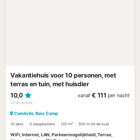
16.00 tot 21.00 uur met een optie tot verlenging. Het is een
rookvrij etablissement en huisdieren zijn toegestaan tegen
een toeslag. Bij het inchecken vragen we
toeristenbelasting van 1,00 x persoon x nacht en
documentatie. Groepen onder de 25 jaar zijn niet
toegestaan. We staan bijna 24 uur tot je beschikking voor
alles wat je nodig hebt tijdens je verblijf....
Vakantiehuis voor 10 personen, met
terras en tuin, met huisdier
10,0
€ 111
vanaf
per nacht
10
recensies
Cambrils, Baix Camp
10 pers.
5 slaapkamers
120 m²
500 m tot de kust
WiFi, Internet, LAN, Parkeermogelijkheid, Terras,