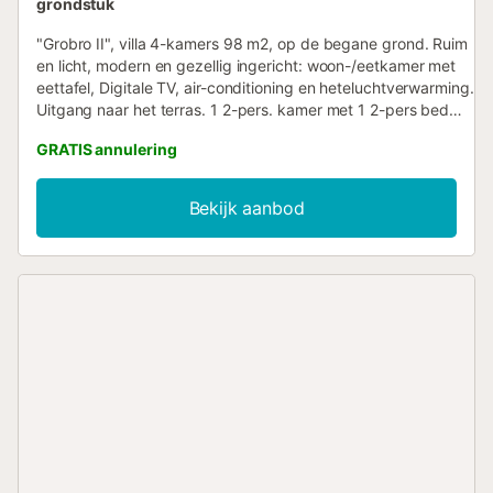
grondstuk
"Grobro II", villa 4-kamers 98 m2, op de begane grond. Ruim
en licht, modern en gezellig ingericht: woon-/eetkamer met
eettafel, Digitale TV, air-conditioning en heteluchtverwarming.
Uitgang naar het terras. 1 2-pers. kamer met 1 2-pers bed
(135 cm, lengte 190 cm). 1 2-pers. kamer met 2 bedden (90
GRATIS annulering
cm, lengte 190 cm). 1 2-pers. kamer met 2 bedden (90 cm,
lengte 190 cm). Open keuken (oven, afwasmachine, 3
keramische glas kookplaten, broodrooster, magnetron,
Bekijk aanbod
diepvriezer, elektrische koffiemachine) met bar. 2
douche/WC's. Terrasmeubelen, barbecue, ligstoelen, loggia.
Uitzicht op het zwembad. Ter beschikking: wasmachine,
strijkijzer, haardroger. Internet (WiFi, gratis). Parkeerplaats bij
het huis. Geschikt voor families. Maximaal 2
huisdieren/honden toegestaan. HUTTE-002424 // Reg. Nr.:
ESFCTU0000430190007138840000000000000000HUTTE-
0024243...