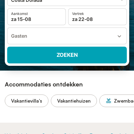
Costa Dorada
Aankomst
Vertrek
za 15-08
za 22-08
Gasten
ZOEKEN
Accommodaties ontdekken
Vakantievilla’s
Vakantiehuizen
Zwemba