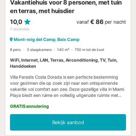
Vakantiehuis voor 8 personen, met tuin
en terras, met huisdier
10,0
€ 86
vanaf
per nacht
7
recensies
Mont-roig del Camp, Baix Camp
8 pers.
3 slaapkamers
140 m²
750 m tot de kust
WiFi, Internet, LAN, Terras, Airconditioning, TV, Tuin,
Handdoeken
Villa Paradis Costa Dorada is een perfecte bestemming
voor gezinnen die op zoek zijn naar een ontspannende
vakantie vol comfort aan zee. Deze gezellige villa in Miami
Playa biedt een ruime en volledig uitgeruste ruimte met
een oppervlakte van 140 vierkante meter en een perceel
GRATIS annulering
van 450 vierkante meter. De accommodatie beschikt over
3 slaapkamers die comfortabel plaats bieden aan
maximaal 8 personen, met een indeling van 2
Bekijk aanbod
tweepersoonsbedden, 3 eenpersoonsbedden en een
slaapbank. Ideaal voor gezinnen, de villa heeft 3