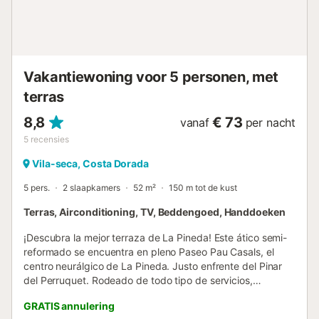
Vakantiewoning voor 5 personen, met
terras
8,8
€ 73
vanaf
per nacht
5
recensies
Vila-seca, Costa Dorada
5 pers.
2 slaapkamers
52 m²
150 m tot de kust
Terras, Airconditioning, TV, Beddengoed, Handdoeken
¡Descubra la mejor terraza de La Pineda! Este ático semi-
reformado se encuentra en pleno Paseo Pau Casals, el
centro neurálgico de La Pineda. Justo enfrente del Pinar
del Perruquet. Rodeado de todo tipo de servicios,
restaurantes y a un paso del Aquopolis Costa Daurada. No
GRATIS annulering
necesitará el coche para nada. DISTRIBUCIÓN - Salón