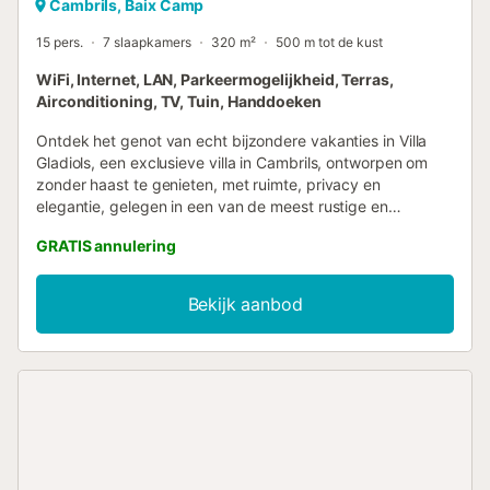
Cambrils, Baix Camp
15 pers.
7 slaapkamers
320 m²
500 m tot de kust
WiFi, Internet, LAN, Parkeermogelijkheid, Terras,
Airconditioning, TV, Tuin, Handdoeken
Ontdek het genot van echt bijzondere vakanties in Villa
Gladiols, een exclusieve villa in Cambrils, ontworpen om
zonder haast te genieten, met ruimte, privacy en
elegantie, gelegen in een van de meest rustige en
gewaardeerde woonwijken van de kust: La Llosa. Met 7
GRATIS annulering
ruime slaapkamers en capaciteit voor maximaal 15
personen is Villa Gladiols een ideale optie voor gezinnen
die waarde hechten aan comfort, privacy en een serene
Bekijk aanbod
omgeving waar ze onvergetelijke herinneringen kunnen
creëren. Op slechts 300 meter van de fijne zandstranden
van La Llosa en op 15 minuten lopen van de haven en het
centrum van Cambrils, combineert de villa perfect de rust
van een woonwijk met de nabijheid van de zee en het
authentieke mediterrane leven. De woning is verdeeld over
twee ruime en zeer lichte verdiepingen, ontworpen om
comfortabel te leven zonder privacy op te geven. Een