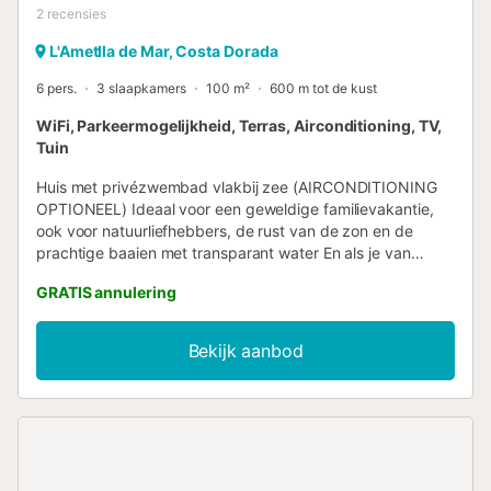
2
recensies
L'Ametlla de Mar, Costa Dorada
6 pers.
3 slaapkamers
100 m²
600 m tot de kust
WiFi, Parkeermogelijkheid, Terras, Airconditioning, TV,
Tuin
Huis met privézwembad vlakbij zee (AIRCONDITIONING
OPTIONEEL) Ideaal voor een geweldige familievakantie,
ook voor natuurliefhebbers, de rust van de zon en de
prachtige baaien met transparant water En als je van
lekker eten houdt, is dit de plek die je moet kiezen voor je
GRATIS annulering
vakantie, want we hebben een voortreffelijke variëteit aan
gerechten bereid met producten die op ons land worden
verbouwd, zoals rijst, olijfolie, groenten en fruit, en de vis
Bekijk aanbod
en schaaldieren die in onze baai worden verzameld
PRECIO 1 Mascota 25€,PRECIO AIRE ACONDICIONADO/
BOMBA DE CALOR: 14€ DIA TAMBIEN HAY LA
POSSIBILIDAD DE CONTRATAR LAS MÀQUINAS POR
SEPARADO, ESTA CASA DISPONE DE 2 MÀQUINAS ES
OBLIGATORIO PAGAR LA TASA TURISTICA, EL PRECIO ES