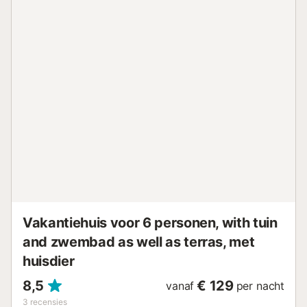
van het zwembad, het besproeien van de tuin of het
gebruik van kraanwater....
Vakantiehuis voor 6 personen, with tuin
and zwembad as well as terras, met
huisdier
8,5
€ 129
vanaf
per nacht
3
recensies