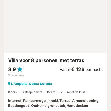
ESFCTU0000430190003645430000000000000000HUTTE-
0024254...
Villa voor 8 personen, met terras
8,9
€ 126
vanaf
per nacht
9
recensies
L'Ampolla, Costa Dorada
8 pers.
3 slaapkamers
150 m²
200 m tot de kust
Internet, Parkeermogelijkheid, Terras, Airconditioning,
Beddengoed, Omheind grondstuk, Handdoeken