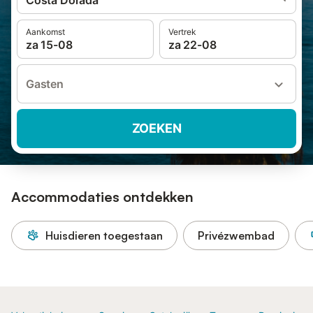
Costa Dorada
Aankomst
Vertrek
za 15-08
za 22-08
Gasten
ZOEKEN
Accommodaties ontdekken
Huisdieren toegestaan
Privézwembad