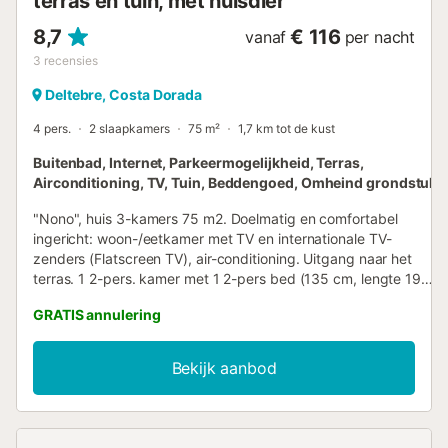
terras en tuin, met huisdier
8,7
€ 116
vanaf
per nacht
3
recensies
Deltebre, Costa Dorada
4 pers.
2 slaapkamers
75 m²
1,7 km tot de kust
Buitenbad, Internet, Parkeermogelijkheid, Terras,
Airconditioning, TV, Tuin, Beddengoed, Omheind grondstuk
"Nono", huis 3-kamers 75 m2. Doelmatig en comfortabel
ingericht: woon-/eetkamer met TV en internationale TV-
zenders (Flatscreen TV), air-conditioning. Uitgang naar het
terras. 1 2-pers. kamer met 1 2-pers bed (135 cm, lengte 190
cm). 1 2-pers. kamer met 2 bedden (90 cm, lengte 190 cm).
GRATIS annulering
Keuken (oven, afwasmachine, 4 keramische glas kookplaten,
broodrooster, magnetron, elektrische koffiemachine).
Zitbad/WC. Air-conditioning, heteluchtverwarming. Terras.
Bekijk aanbod
Terrasmeubelen, ligstoelen. Ter beschikking: wasmachine.
Internet (WiFi, gratis). Parkeerplaats. Geschikt voor families.
Maximaal 2 huisdieren/honden toegestaan. HUTTE-002425 //
Reg. Nr.: