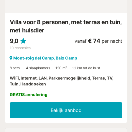
schoonmaak, beddengoed, handdoeken enz. niet
inbegrepen in de prijs van deze verhuur. ...
Villa voor 8 personen, met terras en tuin,
met huisdier
9,0
€ 74
vanaf
per nacht
10
recensies
Mont-roig del Camp, Baix Camp
8 pers.
4 slaapkamers
120 m²
1,1 km tot de kust
WiFi, Internet, LAN, Parkeermogelijkheid, Terras, TV,
Tuin, Handdoeken
GRATIS annulering
Bekijk aanbod