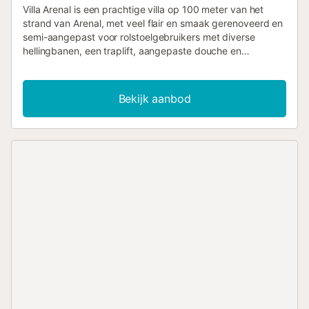
Villa Arenal is een prachtige villa op 100 meter van het
strand van Arenal, met veel flair en smaak gerenoveerd en
semi-aangepast voor rolstoelgebruikers met diverse
hellingbanen, een traplift, aangepaste douche en
wasfaciliteiten, en dicht bij alle voorzieningen en
restaurants. De villa is onberispelijk, met een verlichte
barbecuezone aan de achterzijde van het pand, een
Bekijk aanbod
privézwembad, een zelfstandige en volledig uitgeruste
keuken, een mooie eethoek met een tafel die kan worden
uitgebreid tot 2,40 m. Er is een apart toilet beneden en een
overdekt terras met uitzicht op het zwembad. De villa is
overal voorzien van airconditioning met een ventilator in de
hoofdslaapkamer, met een aangepaste en-suite badkamer
voor mindervaliden met een grote douche en een
zitbankje, een ingebouwde kledingkast en toegang tot het
balkon met uitzicht op zee. De tweede slaapkamer heeft
een tweepersoonsbed met een ingebouwde kledingkast,
terwijl de derde slaapkamer twee eenpersoonsbedden en
toegang tot het balkon heeft. Deze twee slaapkamers
delen een ruime badkamer met douche. In de lounge is er
een tweepersoons slaapbank, zodat de volledige
capaciteit van de villa acht personen is. De maritieme