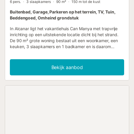
6 pers.
3 slaapkamers
90 m²
150 m tot de kust
Buitenbad, Garage, Parkeren op het terrein, TV, Tuin,
Beddengoed, Omheind grondstuk
In Alcanar ligt het vakantiehuis Can Manya met trapvrije
inrichting op een uitstekende locatie dicht bij het strand.
De 90 m² grote woning bestaat uit een woonkamer, een
keuken, 3 slaapkamers en 1 badkamer en is daarom
geschikt voor 6 personen. Extra voorzieningen zijn onder
andere een tv, een ventilator en een wasmachine. Deze
accommodatie biedt niet: Wi-Fi, airconditioning en
Bekijk aanbod
handdoeken. Deze vakantiewoning biedt een privé
buitenruimte met een zwembad, tuin, overdekt terras en
barbecue. De woning ligt dicht bij het strand, er zijn
verbindingen met het openbaar vervoer op loopafstand en
er is een tennisbaan op 15 minuten lopen. Er is een
parkeerplaats beschikbaar op het terrein, gratis parkeren
op straat en een parkeerplaats in een garage. Huisdieren
en feestelijke evenementen zijn niet toegestaan.
Onbevoegde gasten die niet bij de reservering zijn
inbegrepen, zijn niet toegestaan. Pendeldienst naar de
luchthaven beschikbaar tegen een extra vergoeding.