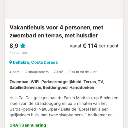
promenade is een leuke optie om naar de haven te
wandelen en te genieten van adembenemende uitzichten
op de Middellandse Zee en de delta. De villa heeft een
laadstation voor elektrische auto's, wat een groot ...
Vakantiehuis voor 4 personen, met
zwembad en terras, met huisdier
8,9
€ 114
vanaf
per nacht
7
recensies
Deltebre, Costa Dorada
4 pers.
2 slaapkamers
70 m²
300 m tot de kust
Zwembad, WiFi, Parkeermogelijkheid, Terras, TV,
Satelliettelevisie, Beddengoed, Handdoeken
Huis Cai Cai, gelegen aan de Paseo Marítimo, op 5 minuten
lopen van de strandopgang en op 5 minuten van het
Garxal-gebied (Natuurpark Delta de l'Ebre) Het is een
gelijkvloers huis, met twee slaapkamers, 1 badkamer en
keuken-eetkamer. Kleine vide in de eetkamer en berging
GRATIS annulering
met wasmachine. Terras op het noordoosten, met uitzicht