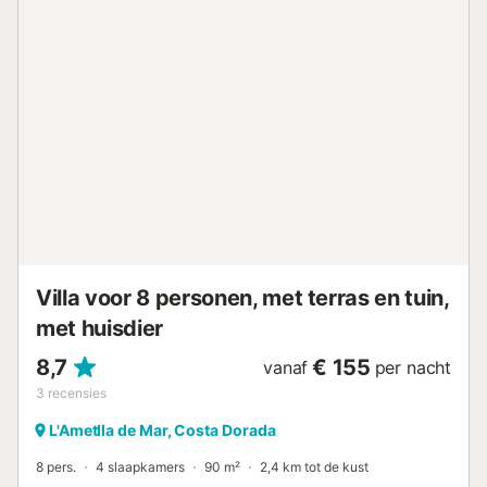
2€ POR PERSONA Y DIA A PARTIR DE 16AÑOS...
Villa voor 8 personen, met terras en tuin,
met huisdier
8,7
€ 155
vanaf
per nacht
3
recensies
L'Ametlla de Mar, Costa Dorada
8 pers.
4 slaapkamers
90 m²
2,4 km tot de kust