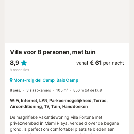
per verblijf - DIVERSEN: € 1 per verblijf - Opladen
elektrische auto: € 70 per week - Extra bed: € 50 per
verblijf Accommodatie beheerd door een professional.
Tenzij anders vermeld, zijn diensten zoals schoonmaak,
beddengoed, handdoeken enz. niet inbegrepen in de prijs
van deze accommodatie. Indien huisdieren zijn toegestaan
(informatie in de advertentie), kunnen er kosten van
toepassing z...
Villa voor 8 personen, met tuin
8,9
€ 61
vanaf
per nacht
9
recensies
Mont-roig del Camp, Baix Camp
8 pers.
3 slaapkamers
105 m²
850 m tot de kust
WiFi, Internet, LAN, Parkeermogelijkheid, Terras,
Airconditioning, TV, Tuin, Handdoeken
De magnifieke vakantiewoning Villa Fortuna met
privézwembad in Miami Playa, verdeeld over de begane
grond, is perfect om comfortabel plaats te bieden aan