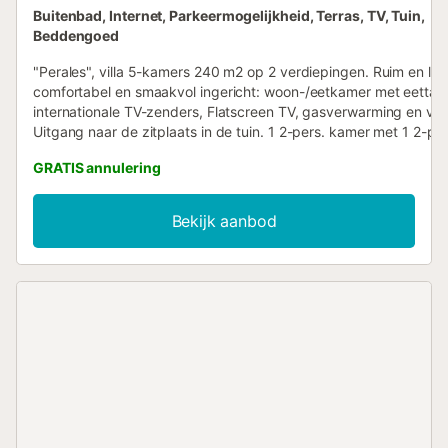
Buitenbad, Internet, Parkeermogelijkheid, Terras, TV, Tuin,
Beddengoed
"Perales", villa 5-kamers 240 m2 op 2 verdiepingen. Ruim en lich
comfortabel en smaakvol ingericht: woon-/eetkamer met eettafe
internationale TV-zenders, Flatscreen TV, gasverwarming en vent
Uitgang naar de zitplaats in de tuin. 1 2-pers. kamer met 1 2-pe
160 cm, lengte 200 cm). Keuken (oven, afwasmachine, 4 kerami
GRATIS annulering
kookplaten, magnetron, diepvriezer, elektrische koffiemachine).
Bad/douche/WC. Bovenverdieping: 1 kamer met 1 x 2 stapelbe
cm, lengte 200 cm). 1 2-pers. kamer met 2 bedden (90 cm, len
Bekijk aanbod
cm). Uitgang naar het terras. 1 2-pers. kamer met 2 bedden (90
lengte 200 cm). Uitgang naar het terras. Bad of douche/WC. Tui
Terrasmeubelen, barbecue, ligstoelen. Mooi uitzicht op zee. Ter
beschikking: Internet (WiFi). Geschikt voor families. Maximaal 1
huisdier/hond toegestaan. HUTTE003230 // Reg. Nr.:
ESFCTU00004302000070199300000000000000000HUTTE00