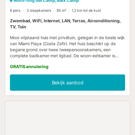
Mont-roig del Camp, Baix Camp
6 pers.
3 slaapkamers
85 m²
1,2 km tot de kust
Zwembad, WiFi, Internet, LAN, Terras, Airconditioning,
TV, Tuin
Mooi vrijstaand huis met privétuin, gelegen in de beste wijk
van Miami Playa (Costa Zefir). Het huis beschikt op de
begane grond over twee tweepersoonskamers, een
complete badkamer met ligbad. De woon-eetkamer is
voorzien van een open haard en airconditioning, met een
GRATIS annulering
volledig uitgeruste open keuken. De eerste verdieping
heeft een slaapkamer in een torentje met toegang tot een
terras, en een badkamer met douche. Een grote
Bekijk aanbod
privépatiodekking met terras en barbecue. Rustige
gemeenschappelijke ruimte met zwembad. Boek uw
vakantie bij ons en u wilt weer naar huis komen. Optionele
diensten, ter plaatse te betalen en te boeken vóór
aankomst: - Beddengoed en handdoeken: € 15 per
capaciteit van de accommodatie Accommodatie beheerd
door een professional. Tenzij anders vermeld, zijn diensten
zoals schoonmaak, beddengoed, handdoeken etc. niet
inbegrepen in de prijs van deze huur. Indien huisdieren zijn