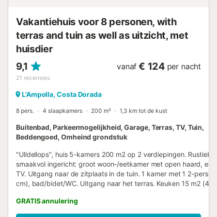
Vakantiehuis voor 8 personen, with
terras and tuin as well as uitzicht, met
huisdier
9,1
€ 124
vanaf
per nacht
21
recensies
L'Ampolla, Costa Dorada
8 pers.
4 slaapkamers
200 m²
1,3 km tot de kust
Buitenbad, Parkeermogelijkheid, Garage, Terras, TV, Tuin,
Beddengoed, Omheind grondstuk
"Ulldellops", huis 5-kamers 200 m2 op 2 verdiepingen. Rustiek 
smaakvol ingericht: groot woon-/eetkamer met open haard, eett
TV. Uitgang naar de zitplaats in de tuin. 1 kamer met 1 2-pers b
cm), bad/bidet/WC. Uitgang naar het terras. Keuken 15 m2 (4-p
kookplaat, oven, afwasmachine, diepvriezer). Aparte WC. Verw
GRATIS annulering
Bovenverdieping: 2 groot kamers, elke kamer heeft 1 2-pers be
cm). 1 kamer met 2 bedden (90 cm). Uitgang naar het terras.