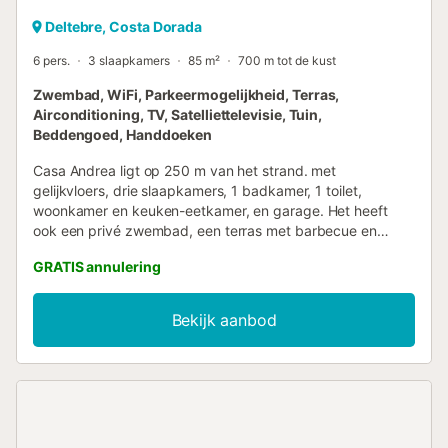
Deltebre, Costa Dorada
6 pers.
3 slaapkamers
85 m²
700 m tot de kust
Zwembad, WiFi, Parkeermogelijkheid, Terras,
Airconditioning, TV, Satelliettelevisie, Tuin,
Beddengoed, Handdoeken
Casa Andrea ligt op 250 m van het strand. met
gelijkvloers, drie slaapkamers, 1 badkamer, 1 toilet,
woonkamer en keuken-eetkamer, en garage. Het heeft
ook een privé zwembad, een terras met barbecue en
natuurlijk gras zodat de hele familie kan genieten van hun
GRATIS annulering
verblijf. Het terrein is volledig omheind en honden zijn
welkom! Airconditioning: service optioneel: 15,--€/dag
Bad- en handdoeken zijn beschikbaar in het huis en
Bekijk aanbod
kosten 5,--€/persoon. Mogelijkheid tot het reserveren van
een babyzitje en opklapbedje, afhankelijk van
beschikbaarheid....