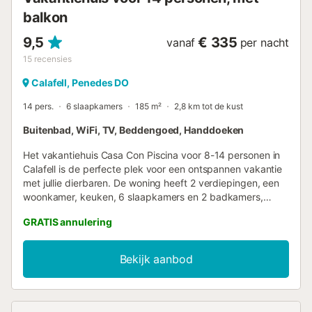
balkon
9,5
€ 335
vanaf
per nacht
15
recensies
Calafell, Penedes DO
14 pers.
6 slaapkamers
185 m²
2,8 km tot de kust
Buitenbad, WiFi, TV, Beddengoed, Handdoeken
Het vakantiehuis Casa Con Piscina voor 8-14 personen in
Calafell is de perfecte plek voor een ontspannen vakantie
met jullie dierbaren. De woning heeft 2 verdiepingen, een
woonkamer, keuken, 6 slaapkamers en 2 badkamers,
geschikt voor maximaal 14 personen. Extra voorzieningen
GRATIS annulering
zijn wifi, tv en een wasmachine. Dit vakantieverblijf biedt
een privézwembad, buitenruimte, open terras, 2 overdekte
terrassen en een balkon. Gratis parkeren op straat is
Bekijk aanbod
mogelijk. Huisdieren, roken en feesten zijn niet toegestaan.
Er is geen airconditioning aanwezig. Houd er rekening mee
dat er tijdens jullie verblijf overheidsregels kunnen gelden
voor watergebruik, wat invloed kan hebben op het gebruik