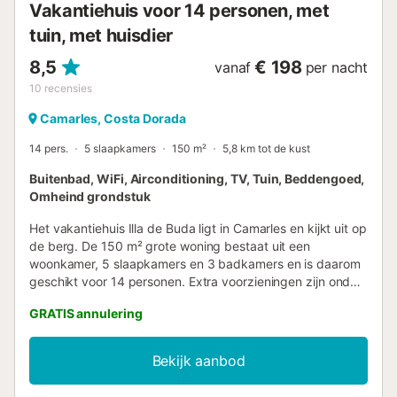
Vakantiehuis voor 14 personen, met
droomvakantie in Miami ...
tuin, met huisdier
8,5
€ 198
vanaf
per nacht
10
recensies
Camarles, Costa Dorada
14 pers.
5 slaapkamers
150 m²
5,8 km tot de kust
Buitenbad, WiFi, Airconditioning, TV, Tuin, Beddengoed,
Omheind grondstuk
Het vakantiehuis Illa de Buda ligt in Camarles en kijkt uit op
de berg. De 150 m² grote woning bestaat uit een
woonkamer, 5 slaapkamers en 3 badkamers en is daarom
geschikt voor 14 personen. Extra voorzieningen zijn onder
andere Wi-Fi, een tv, airconditioning en een wasmachine.
GRATIS annulering
Deze accommodatie biedt niet: handdoeken. Deze woning
beschikt over een eigen buitenruimte met een zwembad,
tuin, twee open terrassen, een overdekt terras,
Bekijk aanbod
barbecuefaciliteiten en een speeltuin. Er is gratis
parkeergelegenheid in de straat. Eén huisdier is