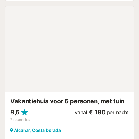
toegestaan. Luide en storende geluiden, evenals
feestelijke evenementen in deze accommodatie zijn niet
toegestaan. Deze accommodatie beschikt over een
handig zelf inchecksysteem. Houd er rekening mee dat er
op het moment van uw bezoek watervoorschriften van de
overheid van kracht kunnen zijn, die invloed kunnen
hebben op het gebruik van het zwembad, het besproeien
van de tuin of het beperken van het gebruik van
kraanwater....
Vakantiehuis voor 6 personen, met tuin
8,6
€ 180
vanaf
per nacht
7
recensies
Alcanar, Costa Dorada