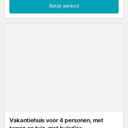
Bad/bidet/WC. Verwarming. Terras 12 m2, zithoek in de tuin 30 m
Bekijk aanbod
19 m2. Terrasmeubelen, barbecue. Zeer mooi uitzicht op zee, d
en het landschap. Ter beschikking: wasmachine. Parkeerplaats 
3 Auto's), garage. Maximaal 2 huisdieren/honden toegestaan. Ac
huis is een kennel met de honden van de eigenaar. Gelegen dich
rijksweg de N-340. HUTTE001040 // Reg. Nr.:
ESFCTU00004302000013709900000000000000000HUTTE00
Vakantiehuis voor 4 personen, met