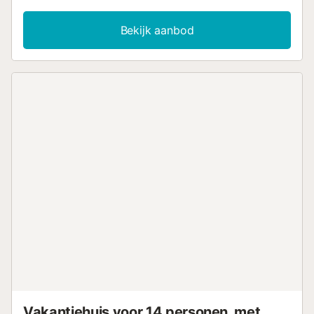
op het zwembad. Parkeergelegenheid op het terrein,
volledig omheind. Mogelijkheid om een kinderstoel en
Bekijk aanbod
opvouwbaar kinderbedje te reserveren, afhankelijk van
beschikbaarheid.De airconditioning kost 15,--€/dag en es
un service optioneel. Bad- en handdoeken zijn
beschikbaar in het huis en kosten 5,--€/persoon....
Vakantiehuis voor 14 personen, met