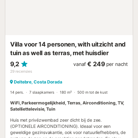
Houd er rekening mee dat er op het moment van je
bezoek watervoorschriften van de overheid van kracht
kunnen zijn, die van invloed kunnen zijn op het gebruik
van het zwembad, het besproeien van de tuin of het
beperken van het gebruik van kraanwater....
Villa voor 14 personen, with uitzicht and
tuin as well as terras, met huisdier
9,2
€ 249
vanaf
per nacht
29
recensies
Deltebre, Costa Dorada
14 pers.
7 slaapkamers
180 m²
500 m tot de kust
WiFi, Parkeermogelijkheid, Terras, Airconditioning, TV,
Satelliettelevisie, Tuin
Huis met privézwembad zeer dicht bij de zee.
(OPTIONELE AIRCONDITIONING). Ideaal voor een
geweldige gezinsvakantie, ook voor natuurliefhebbers, de