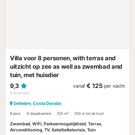
toegestaan (informatie in de advertentie), kunnen er
kosten van toepassing zijn. Alleen apparatuur die in deze
advertentie wordt vermeld, is aanwezig. Apparatuur die
niet wordt vermeld, wordt niet als aanwezig beschouwd.
Tenzij er een oplaadstation voor elektrische voertuigen in
de accommodatie aanwezig is, is het opladen van
elektrische voertuigen verboden....
Villa voor 8 personen, with terras and
uitzicht op zee as well as zwembad and
tuin, met huisdier
9,3
€ 125
vanaf
per nacht
6
recensies
Deltebre, Costa Dorada
8 pers.
4 slaapkamers
100 m²
350 m tot de kust
Zwembad, WiFi, Parkeermogelijkheid, Terras,
Airconditioning, TV, Satelliettelevisie, Tuin