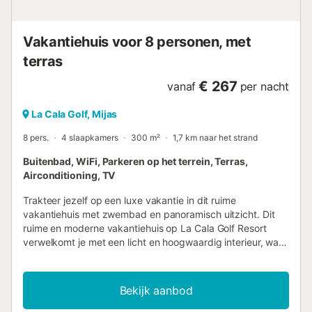
van droogte....
Vakantiehuis voor 8 personen, met
terras
€ 267
vanaf
per nacht
La Cala Golf, Mijas
8 pers.
4 slaapkamers
300 m²
1,7 km naar het strand
Buitenbad, WiFi, Parkeren op het terrein, Terras,
Airconditioning, TV
Trakteer jezelf op een luxe vakantie in dit ruime
vakantiehuis met zwembad en panoramisch uitzicht. Dit
ruime en moderne vakantiehuis op La Cala Golf Resort
verwelkomt je met een licht en hoogwaardig interieur, waar
je er met vrienden of familie even helemaal tussenuit kunt
in een stijlvolle ambiance. Verzin culinaire hoogstandjes en
neem plaats in de gezellige eethoek. Maak het jezelf
Bekijk aanbod
gemakkelijk op de knusse bank voor stimulerende
gesprekken en stream een spannende serie na een lange