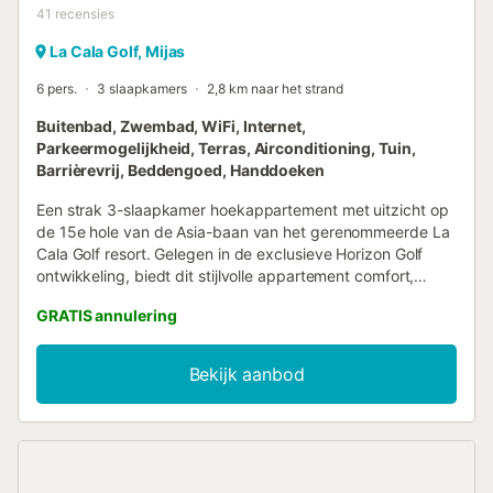
41
recensies
La Cala Golf, Mijas
6 pers.
3 slaapkamers
2,8 km naar het strand
Buitenbad, Zwembad, WiFi, Internet,
Parkeermogelijkheid, Terras, Airconditioning, Tuin,
Barrièrevrij, Beddengoed, Handdoeken
Een strak 3-slaapkamer hoekappartement met uitzicht op
de 15e hole van de Asia-baan van het gerenommeerde La
Cala Golf resort. Gelegen in de exclusieve Horizon Golf
ontwikkeling, biedt dit stijlvolle appartement comfort,
privacy en het leven in een resort. Ontspan op het grote
GRATIS annulering
privéterras, geniet van het gemeenschappelijke zwembad
met ligstoelen en een kindergedeelte, en maak een korte
wandeling naar de clubhouse, spa en hotelvoorzieningen.
Bekijk aanbod
Binnen vindt u 3 tweepersoonsslaapkamers met
ingebouwde kasten, 2 badkamers en een lichte open
woonruimte met een volledig uitgeruste keuken. Dineer
binnen of buiten op het terras terwijl u geniet van rustige
golfuitzichten. Gratis ondergrondse parkeergelegenheid