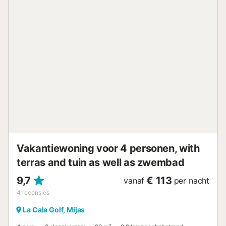
voor één auto is inbegrepen. 🚫 Let op: dit is een rustige
woonwijk. Feesten, luide muziek en nachtelijk lawaai zijn
niet toegestaan. Gasten wordt gevraagd de serene
omgeving en de buren te respecteren. Perfect voor
families, golfers of iedereen die op zoek is naar een rustige
ontsnapping in het hart van La Cala Golf Resort. Er geldt
een toeslag van € 50 (ter plaatse te betalen) voor
aankomsten/inchecken buiten de normale uren (tussen
22:30 en 7:00 uur). - GEEN FEESTEN - GEEN GELUIDEN
op het terras tussen 22:00-8:00 uur - GEEN MUZIEK op
het terras - GEEN groepen van hetzelfde geslacht
(vrijgezellenfeesten) anders dan golfers....
Vakantiewoning voor 4 personen, with
terras and tuin as well as zwembad
9,7
€ 113
vanaf
per nacht
4
recensies
La Cala Golf, Mijas