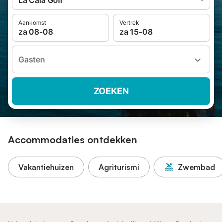
La Cala Golf
Aankomst
Vertrek
za 08-08
za 15-08
Gasten
ZOEKEN
Accommodaties ontdekken
Vakantiehuizen
Agriturismi
Zwembad