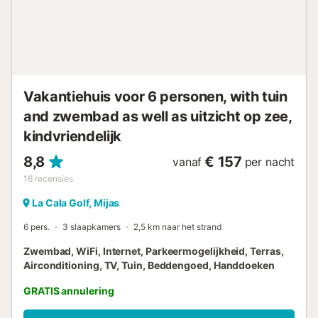
toiletpapier per badkamer, evenals enkele koffiecapsules
en vaatwastabletten (deze worden niet aangevuld tijdens
uw verblijf). Wij zijn niet verantwoordelijk voor eventuele
sluitingen van de zwembaden op besluit van de mede-
eigendom of op regionaal besluit vanwege waterrestricties
in tijden van droogte....
Vakantiehuis voor 6 personen, with tuin
and zwembad as well as uitzicht op zee,
kindvriendelijk
8,8
€ 157
vanaf
per nacht
16
recensies
La Cala Golf, Mijas
6 pers.
3 slaapkamers
2,5 km naar het strand
Zwembad, WiFi, Internet, Parkeermogelijkheid, Terras,
Airconditioning, TV, Tuin, Beddengoed, Handdoeken
GRATIS annulering