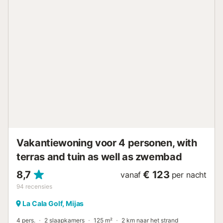
Kookplaat - Oven - Waterkoker - Vriezer - Magnetron
Geniet van rustige avonden met internettoegang en een
televisie in de uitnodigende woonkamer. ☀️ Buitenleven
Stap naar buiten op een privéterras en in de tuin, perfect
voor dineren in de buitenlucht of zonnebaden terwijl u
geniet van het prachtige uitzicht op de golfbaan. 🏌️‍♀️
Locatie Hoogtepunten Gelegen op de eerste lijn van Mijas
Golf, een van de beste banen aan de Costa del Sol, is dit
appartement ideaal voor zowel ontspanning als avontuur.
Ontdek: - Golf, Tennis, Padel, Wandelen, Hardlopen en
Fietsen - 5 minuten naar het stadje Mijas & strand - 20
minuten naar Marbella 🧺 Extra's - F...
Vakantiewoning voor 4 personen, with
terras and tuin as well as zwembad
8,7
€ 123
vanaf
per nacht
94
recensies
La Cala Golf, Mijas
4 pers.
2 slaapkamers
125 m²
2 km naar het strand