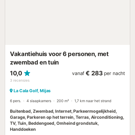
- Magnetron - Koelkast - Servies en keukengerei -
Elektrisch koffiezetapparaat - Vaatwasser - Beddengoed:
Niet beschikbaar - Dekbedden of dekens inbegrepen -
Inclusief kussens - Badkamerlinnen: Niet beschikbaar -
Tuinmeubilair Huisdieren - Voor huisdieren gelden de
regels en eventuele kosten van het park. - Huisdieren:
Geen huisdieren toegelaten Aankomstinformatie -
Aankomsttijd: Vanaf 16:00 - Vertrektijd: Tot 10:00 -
Telefoonnummer: +34 951 334 840 /
Vakantiehuis voor 6 personen, met
bonjour@costadelsolglamping.com Belastingen en extra
kosten - Toeristenbelasting ni...
zwembad en tuin
10,0
€ 283
vanaf
per nacht
3
recensies
La Cala Golf, Mijas
6 pers.
4 slaapkamers
200 m²
1,7 km naar het strand
Buitenbad, Zwembad, Internet, Parkeermogelijkheid,
Garage, Parkeren op het terrein, Terras, Airconditioning,
TV, Tuin, Beddengoed, Omheind grondstuk,
Handdoeken