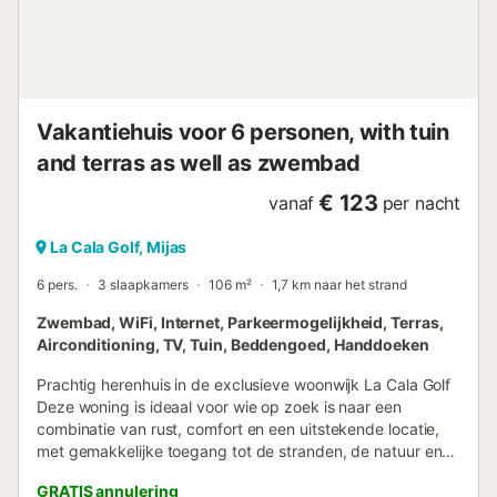
bergen. De villa combineert modern comfort met veel
buitenruimte voor een onvergetelijk verblijf. Locatie Villa
Kolibri is ideaal gelegen om te genieten van het beste van
de Costa del Sol: -Centrum ...
Vakantiehuis voor 6 personen, with tuin
and terras as well as zwembad
€ 123
vanaf
per nacht
La Cala Golf, Mijas
6 pers.
3 slaapkamers
106 m²
1,7 km naar het strand
Zwembad, WiFi, Internet, Parkeermogelijkheid, Terras,
Airconditioning, TV, Tuin, Beddengoed, Handdoeken
Prachtig herenhuis in de exclusieve woonwijk La Cala Golf
Deze woning is ideaal voor wie op zoek is naar een
combinatie van rust, comfort en een uitstekende locatie,
met gemakkelijke toegang tot de stranden, de natuur en
alles wat de Costa del Sol te bieden heeft. Comfortabel en
GRATIS annulering
eigentijds ingericht, in het hart van de Costa del Sol en op