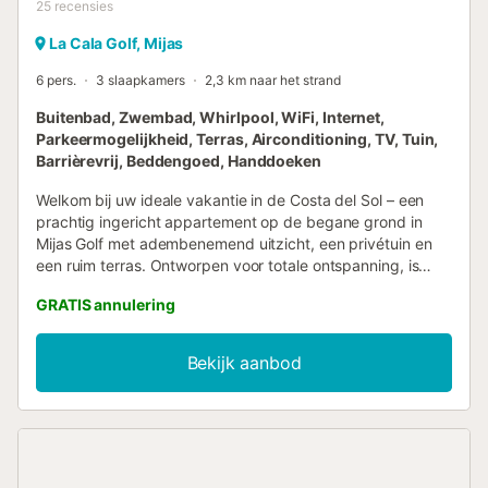
25
recensies
La Cala Golf, Mijas
6 pers.
3 slaapkamers
2,3 km naar het strand
Buitenbad, Zwembad, Whirlpool, WiFi, Internet,
Parkeermogelijkheid, Terras, Airconditioning, TV, Tuin,
Barrièrevrij, Beddengoed, Handdoeken
Welkom bij uw ideale vakantie in de Costa del Sol – een
prachtig ingericht appartement op de begane grond in
Mijas Golf met adembenemend uitzicht, een privétuin en
een ruim terras. Ontworpen voor totale ontspanning, is
deze woning perfect voor maximaal 6 gasten tegen één
GRATIS annulering
all-inclusive prijs. 🛏️ Slaapkamers & Slaapaccommodaties
Dit appartement beschikt over 3 slaapkamers en biedt
comfortabel plaats aan 6 gasten: - Slaapkamer 1:
Bekijk aanbod
Tweepersoonsbed - Slaapkamer 2: Tweepersoonsbed -
Slaapkamer 3: Tweepersoonsbed 🚿 Badkamers Er zijn 2
moderne badkamers, elk voorzien van: - Toilet - Wastafel -
Inloopdouche 🍳 Keuken & Woonkamer Als volledig
zelfstandige woning bevat het appartement alles wat u
nodig heeft voor een ontspannen vakantie: - Koelkast -