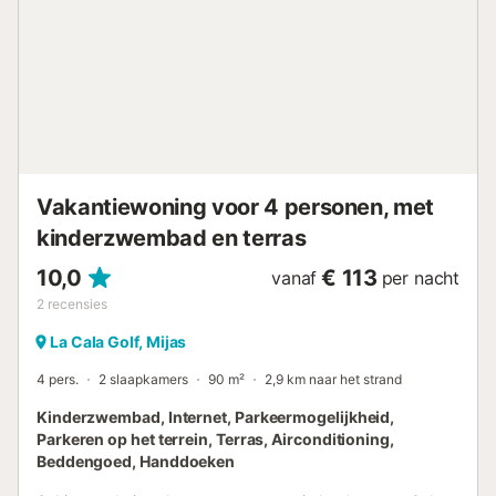
Na een dag op de prachtige golfbanen of het verkennen
van de regio kunt u ontspannen in de wellnessruimte of
een duik nemen in het zwembad. Voor uw gemak is er een
beveiligde parkeerplaats onder het gebouw, waardoor dit
huis een ideale uitvalsbasis is voor een onvergetelijke
vakantie aan de Costa del Sol. Deze woning wordt
vanwege de rust niet verhuurd aan groepen jongeren...
Vakantiewoning voor 4 personen, met
kinderzwembad en terras
10,0
€ 113
vanaf
per nacht
2
recensies
La Cala Golf, Mijas
4 pers.
2 slaapkamers
90 m²
2,9 km naar het strand
Kinderzwembad, Internet, Parkeermogelijkheid,
Parkeren op het terrein, Terras, Airconditioning,
Beddengoed, Handdoeken