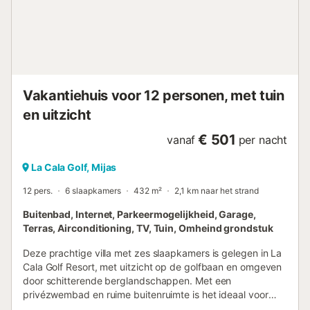
Vakantiehuis voor 12 personen, met tuin
en uitzicht
€ 501
vanaf
per nacht
La Cala Golf, Mijas
12 pers.
6 slaapkamers
432 m²
2,1 km naar het strand
Buitenbad, Internet, Parkeermogelijkheid, Garage,
Terras, Airconditioning, TV, Tuin, Omheind grondstuk
Deze prachtige villa met zes slaapkamers is gelegen in La
Cala Golf Resort, met uitzicht op de golfbaan en omgeven
door schitterende berglandschappen. Met een
privézwembad en ruime buitenruimte is het ideaal voor
grote families of groepen. De clubhuizen en