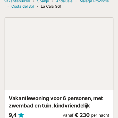
Vakantiehuizen
Spanje
Andalusië
Málaga Provincie
Costa del Sol
La Cala Golf
Vakantiewoning voor 6 personen, met
zwembad en tuin, kindvriendelijk
9,4
€ 230
vanaf
per nacht