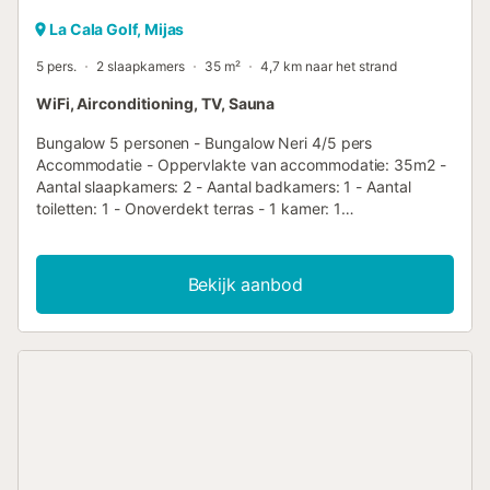
La Cala Golf, Mijas
5 pers.
2 slaapkamers
35 m²
4,7 km naar het strand
WiFi, Airconditioning, TV, Sauna
Bungalow 5 personen - Bungalow Neri 4/5 pers
Accommodatie - Oppervlakte van accommodatie: 35m2 -
Aantal slaapkamers: 2 - Aantal badkamers: 1 - Aantal
toiletten: 1 - Onoverdekt terras - 1 kamer: 1
tweepersoonsbed - 1 kamer: 2 eenpersoonsbedden, 1
stapelbed voor 1 persoon - Als je een van die mensen bent
die geloven dat het decor een doorslaggevende factor is
Bekijk aanbod
bij het kiezen van een accommodatie, maak je dan klaar
om verliefd te worden op de Neri. Deze bungalows vallen
op door hun design en stijl, want aan elk detail is gedacht
om je verblijf onvergetelijk te maken. Extra uitrusting -
Airconditioning: Inbegrepen in de prijs - Verwarming -
Televisie: Inbegrepen in de prijs - De accommodatie
beschikt niet over een parkeerplaats, maar deze kan bij
aankomst worden gereserveerd. Dit kost extra en de
plaatsen zijn beperkt. - Type keuken: Keuken - Gasfornuis