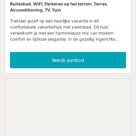
Buitenbad, WiFi, Parkeren op het terrein, Terras,
Airconditioning, TV, Tuin
Trakteer jezelf op een heerlijke vakantie in dit
comfortabele vakantiehuis met zwembad. Dit huis
verwelkomt je met een harmonieuze mix van modern
comfort en tijdloze elegantie. In de gezellig ingerichte
woonkamer nodigt een comfortabele zithoek je uit om
urenlang samen te kletsen en koffie te drinken. Kijk naar
de nieuwste serie of luister naar een interessante podcast
Bekijk aanbod
voordat je samen regionale recepten uitprobeert in de
keuken. Duik in het gedeelde zwembad, zwem een paar
baantjes of neem een verfrissende duik. Ontbijt op het
terras en geniet van een prachtig uitzicht op het
landschap met palmbomen tegen een indrukwekkende
bergachtergrond. Geniet van ontspannende dagen op het
brede zandstrand van La Cala de Mijas, wandel langs de
goed onderhouden strandboulevard en ontdek kleine
restaurants en markten in het stadscentrum. Maak
excursies in de omgeving en bezoek het charmante Mijas
Pueblo met zijn witte huizen of verken de levendige
kustplaats Fuengirola met zijn haven, dierentuin en lange