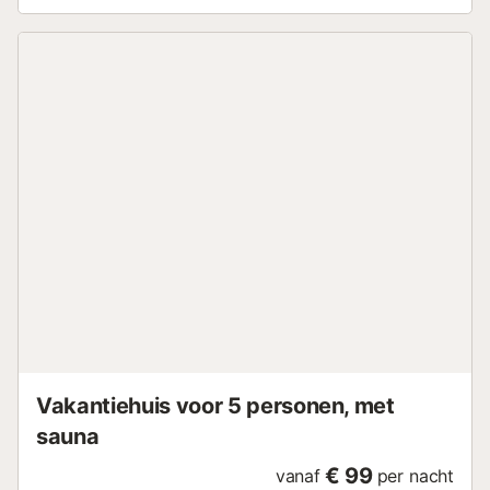
dag. Op je elegante terras kun je genieten van een
uitgebreid ontbijt en je blik laten dwalen over het weidse
landschap. Neem een verfrissende duik in het zwembad,
trakteer jezelf op een gekoeld glas wijn in de uitnodigende
lounge en klets bij als de zon ondergaat. Wandel door de
smalle straatjes van de oude stad Mijas en stop bij een van
de schilderachtige tapasbars. Wandel over de
schilderachtige kustpaden en ga zonnebaden op de
stranden van La Cala de Mijas of Fuengirola. Ontdek
Marbella en Benalmádena, bezoek het Alcazaba in Málaga
of de botanische tuinen in Benalmádena en neem deel aan
een wijnproeverij....
Vakantiehuis voor 5 personen, met
sauna
€ 99
vanaf
per nacht