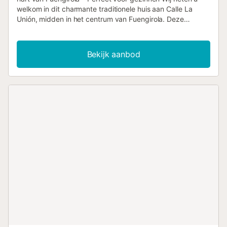
welkom in dit charmante traditionele huis aan Calle La
Unión, midden in het centrum van Fuengirola. Deze
volledig gerenoveerde woning op de begane grond biedt
de perfecte combinatie van modern comfort en
Andalusische karakter – ideaal voor gezinnen die op zoek
Bekijk aanbod
zijn naar een ontspannen en praktische vakantie aan de
Costa del Sol. Het huis beschikt over: ✅ 3 comfortabele
slaapkamers, ideaal voor maximaal 6 gasten ✅ Een
volledig uitgeruste keuken met nieuwe apparatuur ✅ Een
moderne badkamer met een ruime inloopdouche ✅ Een
gezellige woonkamer met Smart TV en eethoek ✅ Hoge
snelheid Wi-Fi en airconditioning De locatie kan niet
handiger zijn: 🚶‍♀️ Op slechts een korte wandeling van het
strand, lokale winkels, restaurants en de traditionele markt
van Fuengirola 🚆 Dichtbij trein- en busstations, met
uitstekende verbindingen 🚗 Gemakkelijke toegang op
straatniveau, ideaal voor gezinnen met kinderen of gasten
met beperkte mobiliteit 🎯 Een praktische en
gezinsvriendelijke vakantiewoning waar u kunt genieten
van het lokale leven in Fuengirola met alle gemakken van
thuis. Boek vandaag nog uw verblijf en ervaar een
authentieke Andalusische ontsnapping met alles binnen