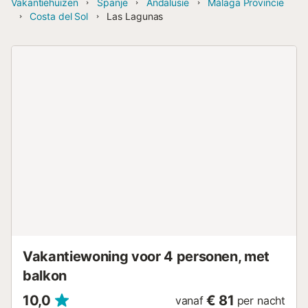
Vakantiehuizen
Spanje
Andalusië
Málaga Provincie
Costa del Sol
Las Lagunas
Vakantiewoning voor 4 personen, met
balkon
10,0
€ 81
vanaf
per nacht