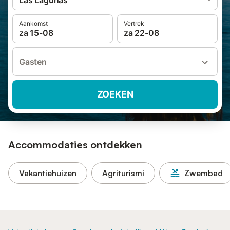
Las Lagunas
Aankomst
Vertrek
za 15-08
za 22-08
Gasten
ZOEKEN
Accommodaties ontdekken
Vakantiehuizen
Agriturismi
Zwembad