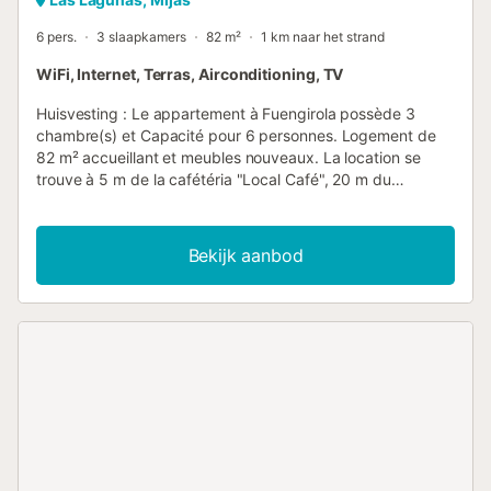
6 pers.
3 slaapkamers
82 m²
1 km naar het strand
WiFi, Internet, Terras, Airconditioning, TV
Huisvesting : Le appartement à Fuengirola possède 3
chambre(s) et Capacité pour 6 personnes. Logement de
82 m² accueillant et meubles nouveaux. La location se
trouve à 5 m de la cafétéria "Local Café", 20 m du
supermarché "Jam&oacuten", 50 m de la gare routière
"Bus Stop", 100 m du restaurant "Local Restaurants", 600
m du parc aquatique "Aquamijas", 700 m de la ville
Bekijk aanbod
"Fuengirola", 700 m de la gare "Train Station Fuengirola", 1
km de la plage de sable "Fuengirola Beach", 4 km du
domaine de Golf "Mijas Golf", 25 km de l'aéroport
"M&aacutelaga Airport" et il est situé dans une zone idéale
pour familles zone et au centre de la ville. Elle dispose de
terrasse, lave-linge, sèche-linge, fer à repasser, accès
internet (wifi), sèche-cheveux, chauffage central,
climatisation, 1 Télévision. La cuisine indépendante, à
vitrocéramique, est équipée avec réfrigérateur, micro-
ondes, four, congélateur, lave-vaisselle, vaisselle/couverts,
ustensiles/cuisine, cafetière, grille pain, bouilloire et