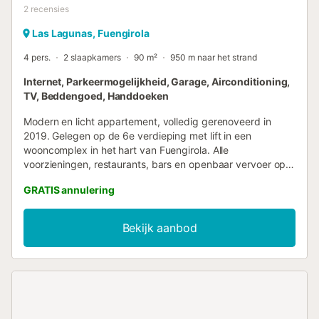
2
recensies
Las Lagunas, Fuengirola
4 pers.
2 slaapkamers
90 m²
950 m naar het strand
Internet, Parkeermogelijkheid, Garage, Airconditioning,
TV, Beddengoed, Handdoeken
Modern en licht appartement, volledig gerenoveerd in
2019. Gelegen op de 6e verdieping met lift in een
wooncomplex in het hart van Fuengirola. Alle
voorzieningen, restaurants, bars en openbaar vervoer op
loopafstand. Ruime woonkamer met eettafel, bank,
GRATIS annulering
plasma-tv en toegang tot een glazen terras met uitzicht
op de stad. Hoofdslaapkamer met kingsize bed (1.50m),
2e slaapkamer met tweepersoonsbed (1.30m) en 3e kleine
Bekijk aanbod
slaapkamer met een slaapbank die omgebouwd kan
worden tot een werkplek voor werk en videogesprekken.
Hoofdbadkamer met ligbad en vloerverwarming voor extra
comfort tijdens de wintermaanden. Tweede badkamer met
inloopdouche. Grote, moderne open keuken met bartafel,
volledig uitgerust met alle benodigde apparatuur.