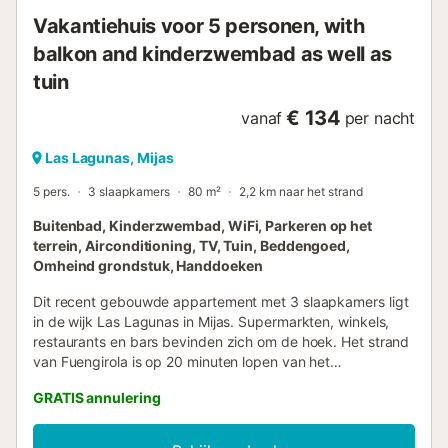
handbereik. AANVULLENDE HUURVOORWAARDEN EN
Vakantiehuis voor 5 personen, with
HUISREGELS Onderhoud en Schoonmaak: De
accommodatie dient in een ...
balkon and kinderzwembad as well as
tuin
€ 134
vanaf
per nacht
Las Lagunas, Mijas
5 pers.
3 slaapkamers
80 m²
2,2 km naar het strand
Buitenbad, Kinderzwembad, WiFi, Parkeren op het
terrein, Airconditioning, TV, Tuin, Beddengoed,
Omheind grondstuk, Handdoeken
Dit recent gebouwde appartement met 3 slaapkamers ligt
in de wijk Las Lagunas in Mijas. Supermarkten, winkels,
restaurants en bars bevinden zich om de hoek. Het strand
van Fuengirola is op 20 minuten lopen van het
appartement. Jullie hebben toegang tot gedeelde
GRATIS annulering
faciliteiten zoals een zwembad, kinderbad en
buitendouche. Let op: het zwembad is niet het hele jaar
open, maar beschikbaar van 1 juni tot en met 30