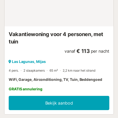
beschikbaar op het terrein, gratis parkeren is mogelijk in
de straat. Huisdieren, feesten of luide muziek en roken zijn
niet toegestaan. Deze accommodatie heeft richtlijnen om
gasten te helpen met het correct scheiden van afval. Meer
informatie hierover vind je ter plaatse. Houd er rekening
mee dat er op het moment van je bezoek watervoor...
Vakantiewoning voor 4 personen, met
tuin
€ 113
vanaf
per nacht
Las Lagunas, Mijas
4 pers.
2 slaapkamers
65 m²
2,2 km naar het strand
WiFi, Garage, Airconditioning, TV, Tuin, Beddengoed
GRATIS annulering
Bekijk aanbod