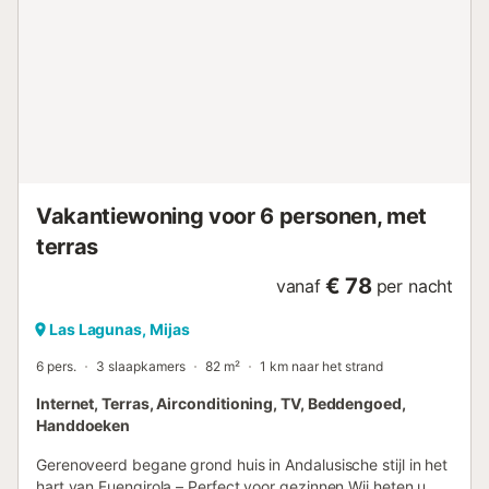
Wasmachine en droger. Airconditioning alleen in de
woonkamer en hoofdslaapkamer. SNELLE wifi. Privé
parkeerplaats beschikbaar in de openbare ondergrondse
parkeergarage (op 5 minuten loopafstand van het
appartement). Perfecte plek voor wie van het stadsleven
wil genieten met alle voorzieningen binnen handbereik....
Vakantiewoning voor 6 personen, met
terras
€ 78
vanaf
per nacht
Las Lagunas, Mijas
6 pers.
3 slaapkamers
82 m²
1 km naar het strand
Internet, Terras, Airconditioning, TV, Beddengoed,
Handdoeken
Gerenoveerd begane grond huis in Andalusische stijl in het
hart van Fuengirola – Perfect voor gezinnen Wij heten u