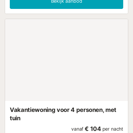
Bekijk aanbod
september. Wat deze plek echt bijzonder maakt, is de
buurt. Las Lagunas bruist van energie en authenticiteit –
jullie worden omringd door lokale cafés, bakkerijen, winkels
en het dagelijkse Spaanse leven. Dit is geen typische
toeristenplek; hier beleven jullie de echte Costa del Sol.
Stap naar buiten voor een ochtendkoffie, proef 's avonds
tapas of wandel gewoon door de levendige straten en
geniet van de sfeer. Jullie zitten bovendien op korte
rijafstand van het strand, golfbanen en charmante
plaatsen als Mijas Pueblo en Fuengirola. Zo combineren
jullie ontspanning en ontdekking perfect. Of jullie nu met
familie, vrienden of voor een langer verblijf komen, dit
appartement biedt een frisse, gastvrije ruimte waar jullie je
direct thuis voelen....
Vakantiewoning voor 4 personen, met
tuin
€ 104
vanaf
per nacht