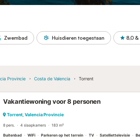
Zwembad
Huisdieren toegestaan
8,0
&
cia Provincie
Costa de Valencia
Torrent
Vakantiewoning voor 8 personen
Torrent, Valencia Provincie
8 pers.
4 slaapkamers
183 m²
Buitenbad
WiFi
Parkeren op het terrein
TV
Satelliettelevisie
B