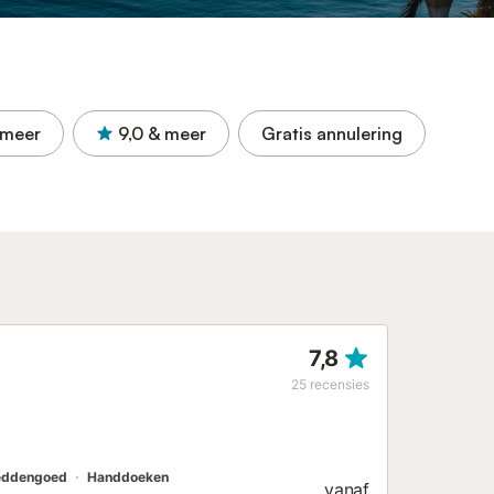
 meer
9,0
& meer
Gratis annulering
7,8
25
recensies
eddengoed
Handdoeken
vanaf