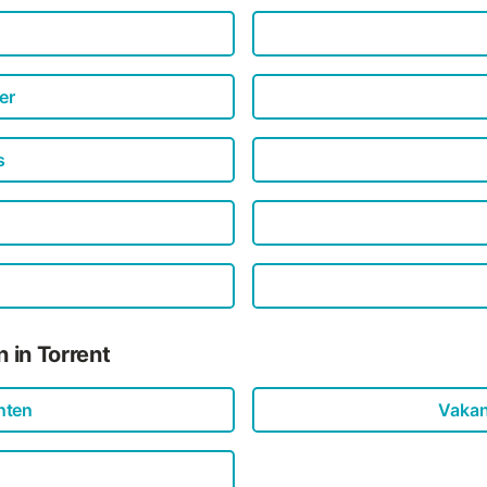
er
s
 in Torrent
nten
Vakan