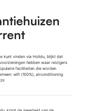
antiehuizen
rrent
je kunt vinden via Holidu, blijkt dat
voorzieningen hebben waar reizigers
pulaire faciliteiten die worden
emeen: wifi (100%), airconditioning
ch!
du, krijgt de meerheid van de