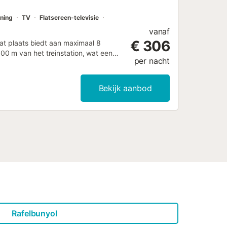
oning
TV
Flatscreen-televisie
vanaf
€ 306
dat plaats biedt aan maximaal 8
0 m van het treinstation, wat een
per nacht
nen. Het interieur is verdeeld over 4
eenpersoonsbedden, en 2 badkamers.
 keuken is voorzien van een oven,
Bekijk aanbod
 Voor uw gemak is het huis uitgerust
v, en er is overal in de
nneterras en een patio met
beschikbaar op het terrein en aan de
uis verder rookvrij. Er worden
 Het openbaar vervoer is bereikbaar
 eetgelegenheden bevinden zich
 aan de Plaza de Cipres of lokale
Rafelbunyol