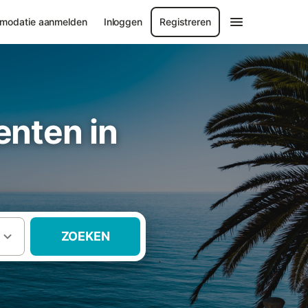
modatie aanmelden
Inloggen
Registreren
nten in
ZOEKEN