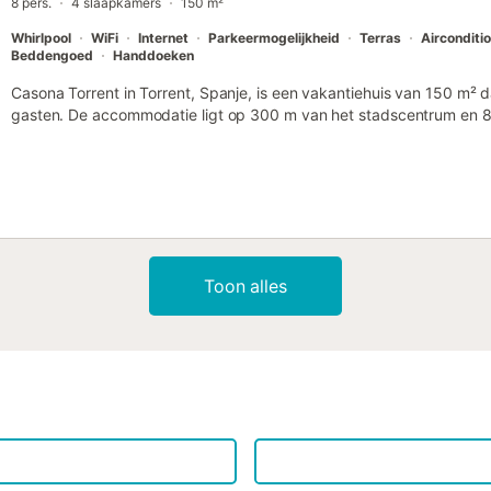
8 pers.
4 slaapkamers
150 m²
Whirlpool
WiFi
Internet
Parkeermogelijkheid
Terras
Airconditi
Beddengoed
Handdoeken
Casona Torrent in Torrent, Spanje, is een vakantiehuis van 150 m² 
gasten. De accommodatie ligt op 300 m van het stadscentrum en 80
praktische uitvalsbasis vormt om de omgeving en de regio te verken
slaapkamers, voorzien van een combinatie van tweepersoons- en 
De woonruimte is uitgerust met een bank en een eettafel, terwijl de
kookplaat, magnetron, broodrooster, koelkast en koffiezetapparaat.
met airconditioning, verwarming, een wasmachine en een flatscreen-t
accommodatie Wi-Fi beschikbaar. Buiten vindt u een terras, een zo
barbecuefaciliteiten en een buitenhaard. Er is parkeergelegenheid 
Toon alles
straat. Hoewel roken is toegestaan in een aangewezen zone, is het h
rusttijden gehanteerd om een aangename omgeving te waarborgen.
op 400 m, en lokale voorzieningen zoals supermarkten en diverse
binnen 900 m. De accommodatie is gunstig gelegen voor een bezoek
wellnessfaciliteiten....