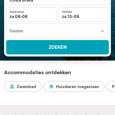
Costa Brava
Aankomst
Vertrek
za 08-08
za 15-08
Gasten
ZOEKEN
Accommodaties ontdekken
Zwembad
Huisdieren toegestaan
P