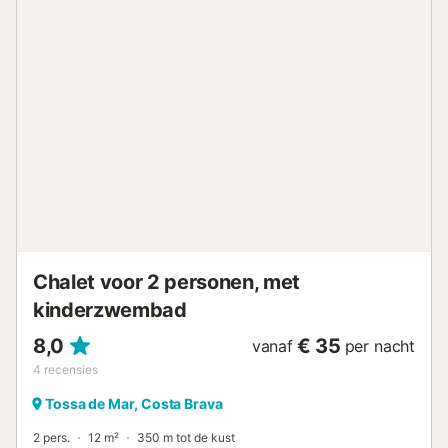
achtertuin, met mooi uitzicht, zijn diverse terrassen met
zitjes en eettafel. Ook aan de voorkant van het huis is een
terras. De auto kan op de oprijlaan geparkeerd worden.
Niet onbelangrijk: Het gezamenlijke zwembad ligt slechts
op 50 meter van het huis! L'Estartit is een levendige
badplaats en staat bekend om zijn mooie zandstrand waar
u verschillende activiteiten kunt ondernemen: zo kunt u er
bijvoorbeeld snorkelen, duiken, windsurfen, zonnen of een
(volle maan) rit ter paard maken. Het centrum van L'Estartit
bestaat uit gezellige straatjes met winkels, souvenirtentjes
en zonnige terrassen waar u heerlijk een ijsje of een tapa
kunt eten. Om de Spaanse sfeer op te snuifen kunt u ook
ki...
Chalet voor 2 personen, met
kinderzwembad
8,0
€ 35
vanaf
per nacht
4
recensies
Tossa de Mar, Costa Brava
2 pers.
12 m²
350 m tot de kust