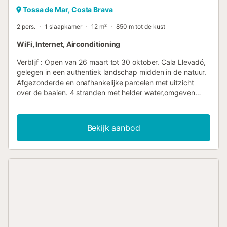
Tossa de Mar, Costa Brava
2 pers.
1 slaapkamer
12 m²
850 m tot de kust
WiFi, Internet, Airconditioning
Verblijf : Open van 26 maart tot 30 oktober. Cala Llevadó,
gelegen in een authentiek landschap midden in de natuur.
Afgezonderde en onafhankelijke parcelen met uitzicht
over de baaien. 4 stranden met helder water,omgeven
door oude pijnbomen. Gezellig, vertrouwd en gastvrij. Een
schilderachting landschap dichtbij zee. Genieten van de
natuur en sportieve aktiviteiten. Cala Llevadó geeft u de
Bekijk aanbod
mogelijkheid voor het beoefenen van watersport op haar
stranden en organiseerd talrijke activiteiten voor kinderen
en volwassenen. Sport, Tossa en de kurkeik, Activiteiten
en animatie, MTB routen, Voettochten, Kookcursus. School
voor zeilen en windsurfen, verhuur van surfplanken,
duikschool, Watersportcentrum en Excursies met de ski-
bus. Basketbal, minigolf, tafeltennis, biljart, voetbal,
speeltuin, volleybal. Mogelijkheden voor het maken van
bootexcursies naar baaien en grotten. Golfveld op 25 Km.
afstand in Caldes de Malavella en op 30 Km. afstand in