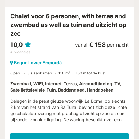
badkamers (beide met douche). De woning is voorzien van
nederlandse tv en gratis wifi. Extra informatie Indeling ...
Chalet voor 6 personen, with terras and
zwembad as well as tuin and uitzicht op
zee
10,0
€ 158
vanaf
per nacht
4
recensies
Begur, Lower Empordà
6 pers.
3 slaapkamers
110 m²
150 m tot de kust
Zwembad, WiFi, Internet, Terras, Airconditioning, TV,
Satelliettelevisie, Tuin, Beddengoed, Handdoeken
Gelegen in de prestigieuze woonwijk La Borna, op slechts
2 km van het strand van Sa Tuna, bevindt zich deze lichte
geschakelde woning met prachtig uitzicht op zee en een
bijzonder zonnige ligging. De woning beschikt over een
groot terras, ideaal om van de omgeving en het
mediterrane klimaat te genieten, en is comfortabel en
functioneel ingedeeld. Binnen biedt de woning een