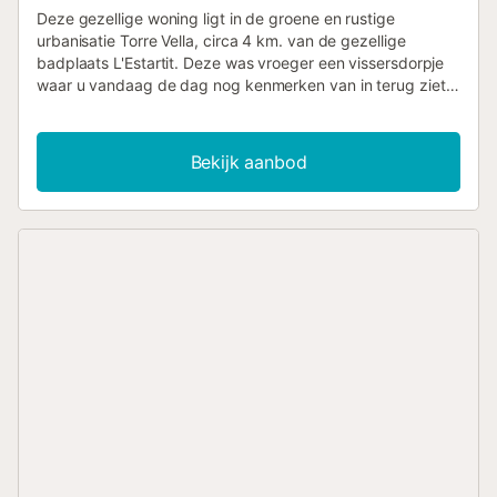
Deze gezellige woning ligt in de groene en rustige
urbanisatie Torre Vella, circa 4 km. van de gezellige
badplaats L'Estartit. Deze was vroeger een vissersdorpje
waar u vandaag de dag nog kenmerken van in terug ziet.
Het heeft een lang zandstrand met als eigenschap de
Medes Eilanden, kleine eilandjes in de zee waar u varend
of met de kayak heen kunt gaan (vooral een aanrader voor
Bekijk aanbod
liefhebbers van snorkel/duiksport!). De straatjes van
L'Estartit nemen u mee door zijn gezellige centrum met
restaurantjes, winkels en zijn haven, allen zeker een
bezoekje waard. Als u de Middellandse zee wilt inwisselen
voor zwembad is dat ook geen probleem met Casa
Bosqueta, zo heeft deze op 400 meter van het huis het
grote gemeenschappelijke zwembad (gratis entrée kaart
is in de woning aanwezig). De woning grenst aan de
voorkant direct aan een uitgestrekt bosrijk natuurgebied
waar u heerlijk kunt wandelen en aan de achterzijde heeft
u een fijne tuin met een mooi terras, waar u kunt genieten
van het mooie uitzicht. Casa Bosqueta heeft 2
verdiepingen: op de begane grond bevinden zich de
woonkamer met openhaard, satelliet TV en openslaande
deuren naar het terras. De open keuken heeft onder