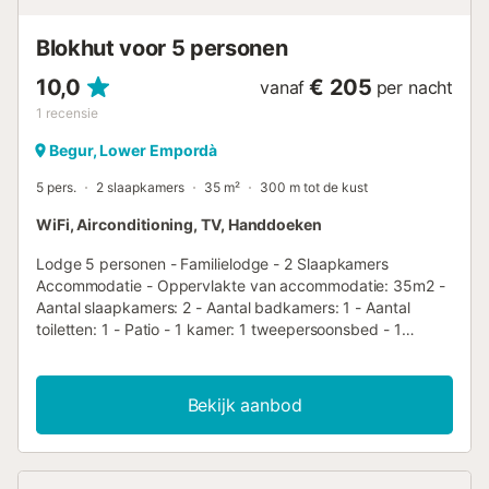
Blokhut voor 5 personen
10,0
€ 205
vanaf
per nacht
1
recensie
Begur, Lower Empordà
5 pers.
2 slaapkamers
35 m²
300 m tot de kust
WiFi, Airconditioning, TV, Handdoeken
Lodge 5 personen - Familielodge - 2 Slaapkamers
Accommodatie - Oppervlakte van accommodatie: 35m2 -
Aantal slaapkamers: 2 - Aantal badkamers: 1 - Aantal
toiletten: 1 - Patio - 1 kamer: 1 tweepersoonsbed - 1
kamer: 3 eenpersoonsbedden Extra uitrusting - Wifi:
Inbegrepen in de prijs - Airconditioning: Inbegrepen in de
prijs - Televisie: Inbegrepen in de prijs - Type keuken:
Bekijk aanbod
Keuken - Magnetron - Koelkast - Servies en keukengerei -
Capsule-koffiezetapparaat - Vaatwasser - Type
badkamer: Met douche - Type toilet: Toiletten -
Beddengoed: Inbegrepen in de prijs - Dekbedden of