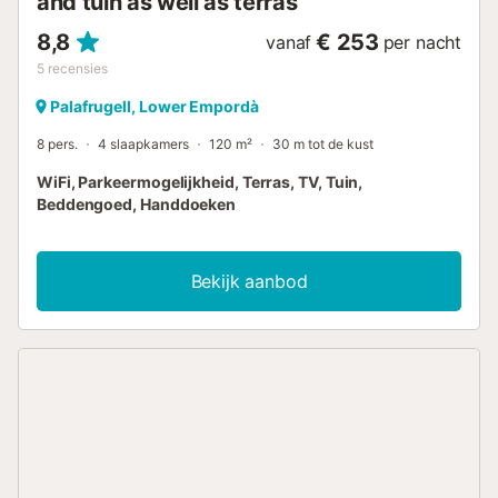
and tuin as well as terras
8,8
€ 253
vanaf
per nacht
5
recensies
Palafrugell, Lower Empordà
8 pers.
4 slaapkamers
120 m²
30 m tot de kust
WiFi, Parkeermogelijkheid, Terras, TV, Tuin,
Beddengoed, Handdoeken
Bekijk aanbod