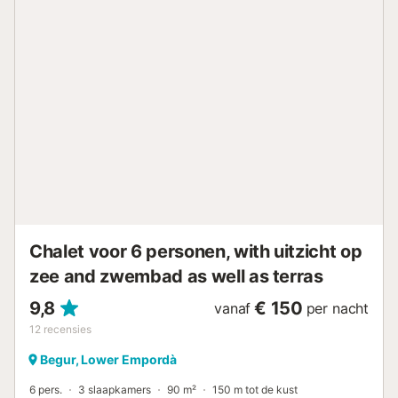
over een gezamenlijk zwembad en een parkeerterrein
waar u een eigen parkeerplaats heeft. Torre Bonica 3 heeft
een heerlijke tuin rondom de woning met zowel aan de
voor- als aan de achterkant een terras, zodat er altijd een
heerlijk plekje in de zon is! De woning bestaat uit 2
verdiepingen. Op de begane grond vindt u de woonkamer
met openslaande deuren naar het terras, de keuken en
één slaapkamer met 2 enkele bedden. Op de 1ste
verdieping bevinden zich de andere 2 tweepersoons
slaapkamers, waarvan één met terras, en de badkamer.
Extra informatie Indeling slaapkamers: Slaapkamer 1) 2x
éénpersoonsbed van 90 x 200 Slaapkamer 2) 2x
éénpersoonsbed van 90 x 200 Slaa...
Chalet voor 6 personen, with uitzicht op
zee and zwembad as well as terras
9,8
€ 150
vanaf
per nacht
12
recensies
Begur, Lower Empordà
6 pers.
3 slaapkamers
90 m²
150 m tot de kust