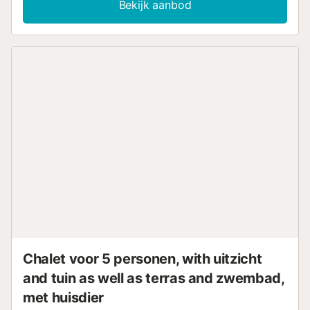
Bekijk aanbod
aangename woon-eetkamer, een volledig uitgeruste
keuken, drie tweepersoonsslaapkamers en twee complete
badkamers met douche. Daarnaast zijn er twee ruime
terrassen, die zorgen voor veel natuurlijk licht en
veelzijdige buitenruimtes. De woning maakt deel uit van
een residentieel complex met een gemeenschappelijk
zwembad, perfect om te ontspannen en te genieten van
zomerse dagen....
Chalet voor 5 personen, with uitzicht
and tuin as well as terras and zwembad,
met huisdier