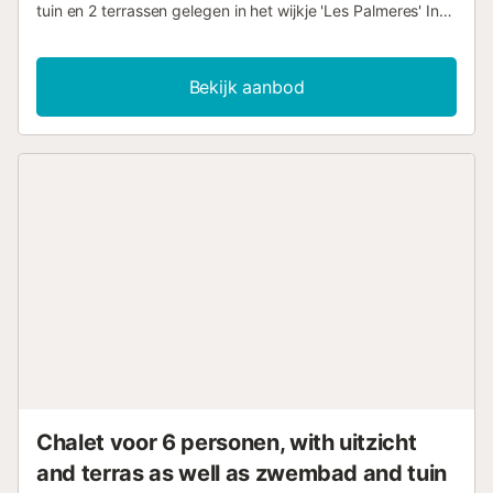
tuin en 2 terrassen gelegen in het wijkje 'Les Palmeres' In
Torre Gran, slechts 3 km van het strand en centrum van
L'Estartit. Er is een grote supermarkt op loopafstand
aanwezig. Behalve de privé tuin is er op 100 meter afstand
Bekijk aanbod
van de woning een mooi gezamenlijk zwembad (in de
vorm van een gitaar). De woning bestaat uit: entree,
woonkamer met openhaard, schuifdeuren naar het terras
en de open keuken, Verder is er een badkamer met toilet,
douche en wasmachine en een slaapkamer met 2
éénpersoons bedden. De auto kan op het terrein
geparkeerd worden. Extra informatie Indeling slaapkamer:
Slaapkamer 1) 2x éénpersoonsbed van 90 x 200
Huisdieren: Huisdieren zijn niet toegestaan Verwarming:
Geen verwarming...
Chalet voor 6 personen, with uitzicht
and terras as well as zwembad and tuin