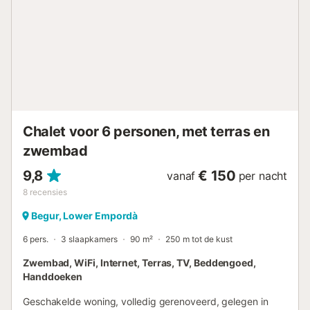
parkeerplaatsen, zwembad, bedlinnen, handdoeken,
tafellaken en keukendoeken, plus wekelijkse wissel van
linnengoed bij verblijven van 2 weken of langer. ✨ Perfect
voor gezinnen of groepen die ruimte, privacy en een
spectaculair zeezicht zoeken. NRA:
ESFCTU00001700700006732300000000000000000HUTG-
0026782...
Chalet voor 6 personen, met terras en
zwembad
9,8
€ 150
vanaf
per nacht
8
recensies
Begur, Lower Empordà
6 pers.
3 slaapkamers
90 m²
250 m tot de kust
Zwembad, WiFi, Internet, Terras, TV, Beddengoed,
Handdoeken
Geschakelde woning, volledig gerenoveerd, gelegen in