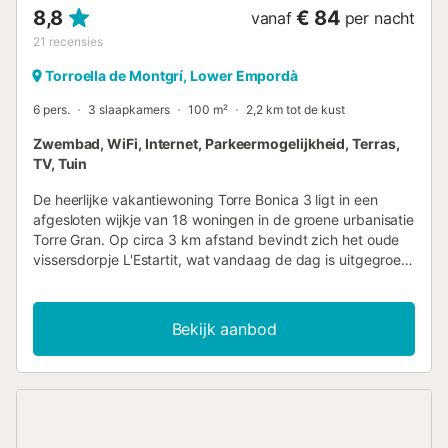
8,8
€ 84
vanaf
per nacht
21
recensies
Torroella de Montgrí, Lower Empordà
6 pers.
3 slaapkamers
100 m²
2,2 km tot de kust
Zwembad, WiFi, Internet, Parkeermogelijkheid, Terras,
TV, Tuin
De heerlijke vakantiewoning Torre Bonica 3 ligt in een
afgesloten wijkje van 18 woningen in de groene urbanisatie
Torre Gran. Op circa 3 km afstand bevindt zich het oude
vissersdorpje L'Estartit, wat vandaag de dag is uitgegroeid
tot een populaire badplaats. De leuke straatjes, winkels,
levendige haven en, vooral, het prachtige zandstrand met
de Medes Eilanden maken L'Estartit de moeite waard! In
Bekijk aanbod
deze omgeving bevinden zich ook middeleeuwse dorpjes,
die zeker een aanrader zijn om heen te gaan voor een
hapje eten buiten de deur of om door de straatjes heen te
slenteren, zo heeft u bijvoorbeeld Pals, Begur (met
prachtige baaien) en Peratallada (allen in een straal van 20
km). Het wijkje waar deze woning zich bevindt beschikt