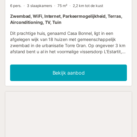
6 pers.
3 slaapkamers
75 m²
2,2 km tot de kust
Zwembad, WiFi, Internet, Parkeermogelijkheid, Terras,
Airconditioning, TV, Tuin
Dit prachtige huis, genaamd Casa Bonnel, ligt in een
afgelegen wijk van 18 huizen met gemeenschappelijk
zwembad in de urbanisatie Torre Gran. Op ongeveer 3 km
afstand bent u al in het voormalige vissersdorp L'Estartit,
dat tegenwoordig een populaire toeristische bestemming
is geworden. De charmante straatjes, winkels, de
levendige haven en vooral het prachtige zandstrand met
Bekijk aanbod
de Medeas eilanden maken L'Estartit de moeite waard! In
deze regio liggen ook middeleeuwse dorpjes, die een
aanrader zijn om uit eten te gaan of door hun romantische
straatjes te slenteren, bijvoorbeeld Pals, Begur (met
prachtige baaien) en Peratallada, allemaal binnen een
straal van 20 km! De wijk waar het huis staat heeft een
gemeenschappelijk zwembad en een parkeerplaats waar
u gebruik kunt maken van een privé parkeerplaats. Casa
Bonnel heeft een heerlijke tuin rondom het huis, zowel aan
de voor- als achterkant is er een terras, waardoor u altijd