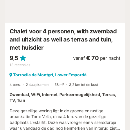
buitenzwembad geniet van een schitterend uitzicht over
de Middellandse Zee, omringd door groen. Ontspan op de
ligbedden en bewonder de natuur, op loopafstand van drie
prachtige baaien en het strand.In juli en augustus is er een
uitgebreid animatieprogramma voor het hele gezin: een
Chalet voor 4 personen, with zwembad
kinderclub voor 4- tot 12-jarigen, sporta...
and uitzicht as well as terras and tuin,
met huisdier
9,5
€ 70
vanaf
per nacht
13
recensies
Torroella de Montgrí, Lower Empordà
4 pers.
2 slaapkamers
58 m²
3,2 km tot de kust
Zwembad, WiFi, Internet, Parkeermogelijkheid, Terras,
TV, Tuin
Deze gezellige woning ligt in de groene en rustige
urbanisatie Torre Vella, circa 4 km. van de gezellige
badplaats L'Estartit. Deze was vroeger een vissersdorpje
waar u vandaag de dag nog kenmerken van in terug ziet.