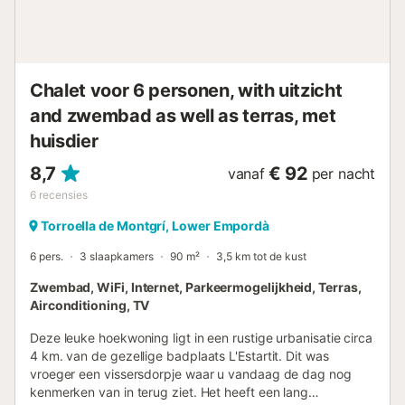
andere een vaatwasser, 4-pits fornuis,
combinatiemagnetron, koelkast en (senseo)
koffiezetapparaat. Op de 1e étage zijn 2 tweepersoons
slaapkamers, waarvan één met tweepersoons bed en
balkon en één met 2 éénpersoonsb...
Chalet voor 6 personen, with uitzicht
and zwembad as well as terras, met
huisdier
8,7
€ 92
vanaf
per nacht
6
recensies
Torroella de Montgrí, Lower Empordà
6 pers.
3 slaapkamers
90 m²
3,5 km tot de kust
Zwembad, WiFi, Internet, Parkeermogelijkheid, Terras,
Airconditioning, TV
Deze leuke hoekwoning ligt in een rustige urbanisatie circa
4 km. van de gezellige badplaats L'Estartit. Dit was
vroeger een vissersdorpje waar u vandaag de dag nog
kenmerken van in terug ziet. Het heeft een lang