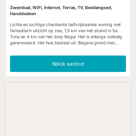
Zwembad, WiFi, Internet, Terras, TV, Beddengoed,
Handdoeken
Lichte en luchtige charmante halfvrijstaande woning met
fantastisch uitzicht op zee, 1,5 km van het strand in Sa
Tuna en 4 km van het dorp Begur. Het is onlangs volledig
gerenoveerd. Het huis bestaat uit: Begane grond met
ruime woon eetkamer met open haard en open volledig
ingerichte moderne keuken. Toegang tot het terras, 35m2,
zeer zonnig en privé. Het terras is volledig gemeubileerd
Bekijk aanbod
met zit- en eethoek. Op deze verdieping is er ook een
doucheruimte. Bovenverdieping met drie tweepersoons
slaapkamers, badkamer met douche en terras op het
zuiden met prachtig uitzicht. Gemeenschappelijk
zwembad....