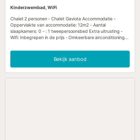
Kinderzwembad, WiFi
Chalet 2 personen - Chalet Gaviota Accommodatie -
Oppervlakte van accommodatie: 12m2 - Aantal
slaapkamers: 0 - : 1 tweepersoonsbed Extra uitrusting -
Wifi: Inbegrepen in de prijs - Omkeerbare airconditioning:
Inbegrepen in de prijs - Type keuken: Keuken - Magnetron
- Koelkast - Waterkoker - Elektrisch koffiezetapparaat -
Beddengoed: Beschikbaar als extra tegen betaling -
Bekijk aanbod
Badkamerlinnen: Beschikbaar als extra tegen betaling - 1
parkeerplaats Huisdieren - Voor huisdieren gelden de
regels en eventuele kosten van het park. - Huisdieren:
Alleen honden toegestaan - 1 huisdieren toegestaan -
Maximaal gewicht per dier: 20kg - Prijs per dier: Prijs niet
bekend - Een hond tot 20 kg, niet in categorie 1 of 2.
Aankomstinformatie - Aankomsttijd: Vanaf 16:00 -
Vertrektijd: Tot 10:00 - Telefoonnummer: +34 649 198 290
Belastingen en extra kosten - Waarborgsom: € 350,00 -
Wijze van betaling van de garantie: Creditcard -
Toeristenbelasting niet inbegrepen - Toeristenbelasting: -
Eco-deelname: In het zuiden van de Costa Brava ligt
camping Sea Green Cala Llevado, waar u vanaf het