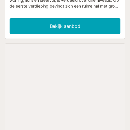
woning, licht en sfeervol, is verdeeld over drie niveaus. Op
de eerste verdieping bevindt zich een ruime hal met groot
terras. Op de benedenverdieping zijn er twee
slaapkamers, één als suite met badkamer, plus een extra
complete badkamer. Op de bovenste verdieping is er nog
Bekijk aanbod
een tweepersoonsslaapkamer, een tweede complete
badkamer en een ruime, lichte woon-eetkamer met
volledig uitgeruste keuken, met toegang tot een groot
solariumterras met privézwembad....