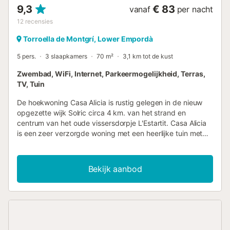
9,3
€ 83
vanaf
per nacht
12
recensies
Torroella de Montgrí, Lower Empordà
5 pers.
3 slaapkamers
70 m²
3,1 km tot de kust
Zwembad, WiFi, Internet, Parkeermogelijkheid, Terras,
TV, Tuin
De hoekwoning Casa Alicia is rustig gelegen in de nieuw
opgezette wijk Solric circa 4 km. van het strand en
centrum van het oude vissersdorpje L'Estartit. Casa Alicia
is een zeer verzorgde woning met een heerlijke tuin met
diverse zitjes. De woning bestaat uit : entree, woonkamer
met eethoek, tv met spaanse zenders en openslaande
deuren naar de tuin. Keuken voorzien van alle apparatuur,
Bekijk aanbod
een slaapkamer met tweepersoons bed en badkamer 'en
suite' met toilet en douche, slaapkamer met 2
éénpersoonsbedden en een 3e slaapkamer met 1 klein
éénpersoonsbed. Veder is er een tweede badkamer met
toilet en douche. Vanuit de woonkamer kom je via een trap
op de entresol (laag plafond) met een slaapbank. In de