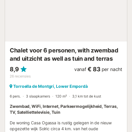
Platja d’Aro. De voorzieningen zijn van hoog niveau en van
kwaliteit. Moderne sanitaire voorzieningen met gratis warm
water. Genummerde standplaatsen. Service voor
reserveringen. Verhuur houten bungalows. Een
professionele uitrusting is tot uw dienst. Zwembad, bar,
restaurant, supermarkt, wasserette, wasmachines.
Wisselen van geld, verhuur van kluisjes en koelkasten,
telefooncellen, internet aansluiting, service voor fax. Cala
Chalet voor 6 personen, with zwembad
Llevadó is gelege...
and uitzicht as well as tuin and terras
8,9
€ 83
vanaf
per nacht
26
recensies
Torroella de Montgrí, Lower Empordà
6 pers.
3 slaapkamers
120 m²
3,1 km tot de kust
Zwembad, WiFi, Internet, Parkeermogelijkheid, Terras,
TV, Satelliettelevisie, Tuin
De woning Casa Ogassa is rustig gelegen in de nieuw
opgezette wijk Solric circa 4 km. van het oude