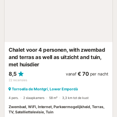
wel een plekje kunt vinden om van de zon te genieten! De
woning bestaat uit twee verdiepingen. Op de begane
grond is er een woonkamer met openslaande deuren naar
het terras, de keuken en een slaapkamer met twee
eenpersoonsbedden. Op de 1e verdieping bevinden zich
de andere 2 slaapkamers, één met twee
eenpersoonsbedden en één met een tweepersoonsbed,
met toegang tot een ander terras en de badkamer met
wastafel en douche/bad. Er is aire conditioning op de
begane g...
Chalet voor 4 personen, with zwembad
and terras as well as uitzicht and tuin,
met huisdier
8,5
€ 70
vanaf
per nacht
22
recensies
Torroella de Montgrí, Lower Empordà
4 pers.
2 slaapkamers
58 m²
3,3 km tot de kust
Zwembad, WiFi, Internet, Parkeermogelijkheid, Terras,
TV, Satelliettelevisie, Tuin