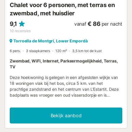
Slaa...
Chalet voor 6 personen, met terras en
zwembad, met huisdier
9,1
€ 86
vanaf
per nacht
10
recensies
Torroella de Montgrí, Lower Empordà
6 pers.
3 slaapkamers
120 m²
3,5 km tot de kust
Zwembad, WiFi, Internet, Parkeermogelijkheid, Terras,
TV
Deze hoekwoning is gelegen in een afgesloten wijkje van
18 woningen vlak bij het bos, circa 5 km. van het
prachtige zandstrand en het centrum van L'Estartit. Deze
badplaats was vroeger een oud vissersdorpje en is
vandaag de dag uitgegroeid tot een populaire
vakantiebestemming. Met zijn gezellige winkelstraat,
boulevard en levendige haven maakt het een bezoekje
Bekijk aanbod
waard! En we moeten vooral niet zijn lange zandstrand
vergeten waar je kan kajakken, kitesurfen, snorkelen,
zeilen,... of ook kunt kiezen om op een handdoek te