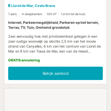
Lloret de Mar, Costa Brava
7 pers.
4 slaapkamers
100 m²
1,4 km tot de kust
Internet, Parkeermogelijkheid, Parkeren op het terrein,
Terras, TV, Tuin, Omheind grondstuk
Zeer eenvoudig huis met privézwembad gelegen in een
zeer rustige woonwijk op slechts 2,5 km van het mooie
strand van Canyelles, 6 km van het centrum van Lloret de
Mar en 8 km van Tossa de Mar, een van de meest
charmante dorpjes aan de Costa Brava. Dit huis is ideaal
GRATIS annulering
voor een vakantie met familie of vrienden aan de Costa
Brava! Maximale capaciteit voor 7 personen. Buitenruimte
van 800 m2 perceel met tuin en privézwembad (7 x 3,5m)
Bekijk aanbod
met prachtig uitzicht op de bergen, overdekt terras waar u
kunt genieten van ontbijt en maaltijden met uitzicht op het
zwembad, barbecueplek en parkeergelegenheid voor één
auto. Binnenruimte van 100 m2 verdeeld over één
verdieping met een woon-eetkamer met tv, satelliet, dvd,
open haard en met directe toegang tot de tuin en het
privézwembad. Keuken (magnetron, wasmachine, oven en
koelkast), 1 slaapkamer met tweepersoonsbed (140x200),