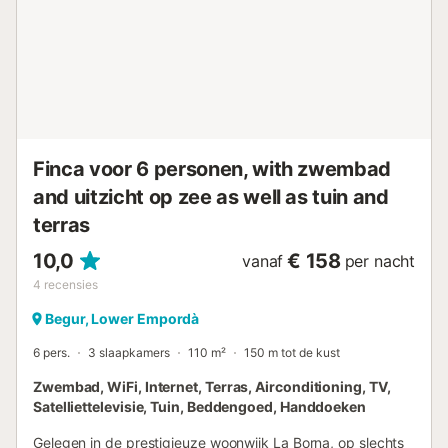
een extra vergoeding. null...
Finca voor 6 personen, with zwembad
and uitzicht op zee as well as tuin and
terras
10,0
€ 158
vanaf
per nacht
4
recensies
Begur, Lower Empordà
6 pers.
3 slaapkamers
110 m²
150 m tot de kust
Zwembad, WiFi, Internet, Terras, Airconditioning, TV,
Satelliettelevisie, Tuin, Beddengoed, Handdoeken
Gelegen in de prestigieuze woonwijk La Borna, op slechts