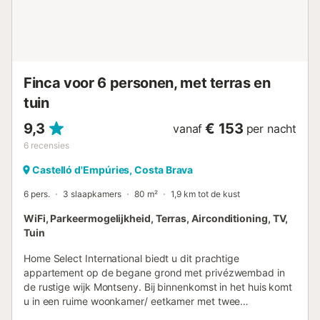
l'Empordà, waar u kunt genieten van diverse watersporten
zoals windsurfen, kajakken en paddleboarden. Er zijn ook
tal van wandel- en fietspaden door het natuurpark.
Bezoek de ruïnes van Sant Martí d'Empúries, het
wereldberoemde Dalí Museum in Figueres, of het natu...
Finca voor 6 personen, met terras en
tuin
9,3
€ 153
vanaf
per nacht
6
recensies
Castelló d'Empúries, Costa Brava
6 pers.
3 slaapkamers
80 m²
1,9 km tot de kust
WiFi, Parkeermogelijkheid, Terras, Airconditioning, TV,
Tuin
Home Select International biedt u dit prachtige
appartement op de begane grond met privézwembad in
de rustige wijk Montseny. Bij binnenkomst in het huis komt
u in een ruime woonkamer/ eetkamer met twee
comfortabele banken, een tafel met zes stoelen, een tv