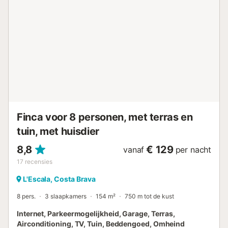
meter van het strand. U kunt genieten van een groot
buitenzwembad met watervallen en een veilige
peuterbadzone voor de kleintjes.Voor sport en vermaak
zijn er diverse faciliteiten: een multisportveld, tafeltennis,
jeu de boules, speelterreinen en fietsverhuur voor
fietsliefhebbers. In juli en augustus organiseert de
mascotte Solet een miniclub voor kinderen van 4 tot 12
jaar, terwijl oudere gasten kunnen deelnemen aan
sporttoernooien en animatie.Qua voorzieningen vindt u
twee restaurants met lokale specialiteiten e...
Finca voor 8 personen, met terras en
tuin, met huisdier
8,8
€ 129
vanaf
per nacht
17
recensies
L'Escala, Costa Brava
8 pers.
3 slaapkamers
154 m²
750 m tot de kust
Internet, Parkeermogelijkheid, Garage, Terras,
Airconditioning, TV, Tuin, Beddengoed, Omheind