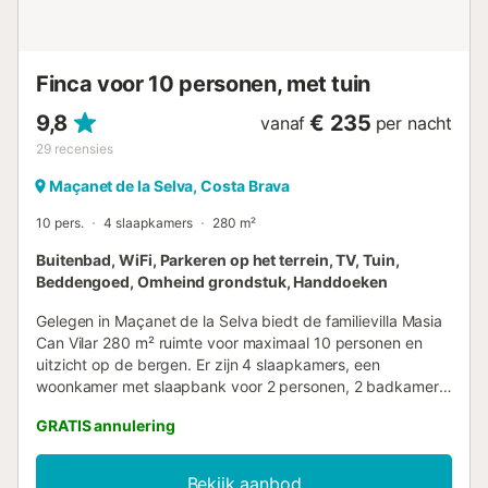
Finca voor 10 personen, met tuin
9,8
€ 235
vanaf
per nacht
29
recensies
Maçanet de la Selva, Costa Brava
10 pers.
4 slaapkamers
280 m²
Buitenbad, WiFi, Parkeren op het terrein, TV, Tuin,
Beddengoed, Omheind grondstuk, Handdoeken
Gelegen in Maçanet de la Selva biedt de familievilla Masia
Can Vilar 280 m² ruimte voor maximaal 10 personen en
uitzicht op de bergen. Er zijn 4 slaapkamers, een
woonkamer met slaapbank voor 2 personen, 2 badkamers
en een extra toilet. De volledig uitgeruste keuken beschikt
GRATIS annulering
over een vaatwasser. Tot de voorzieningen behoren wifi,
een werkplek, tv, ventilator, wasmachine, droger,
speelgoed en kinderboeken, en een kinderbedje. Voor
Bekijk aanbod