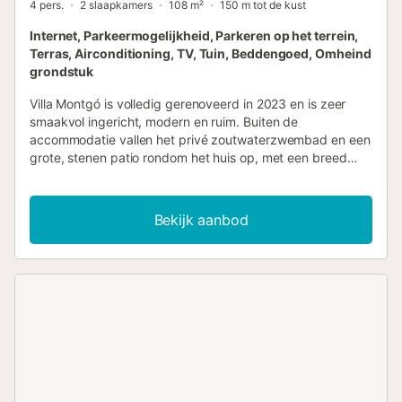
4 pers.
2 slaapkamers
108 m²
150 m tot de kust
Internet, Parkeermogelijkheid, Parkeren op het terrein,
Terras, Airconditioning, TV, Tuin, Beddengoed, Omheind
grondstuk
Villa Montgó is volledig gerenoveerd in 2023 en is zeer
smaakvol ingericht, modern en ruim. Buiten de
accommodatie vallen het privé zoutwaterzwembad en een
grote, stenen patio rondom het huis op, met een breed
scala aan buitenmeubilair dat uw verblijf zeer comfortabel
zal maken. Kinderen kunnen hier vrijuit spelen terwijl u de
barbecue klaarmaakt en geniet van het eten op de rustiek
Bekijk aanbod
ingerichte veranda met vrienden. Ook vindt u in de villa
gratis wifi, een tv die u kunt verbinden met internet om al
uw favoriete programma's te volgen, airconditioning alleen
in de woonkamer en privé parkeergelegenheid buiten voor
3 auto's op het terrein. Dit alles stelt u in staat om uw tijd
comfortabel door te brengen met uw gezin. Deze moderne
villa is gelegen in een paradijselijke omgeving van l'Escala,
op slechts 1 minuut lopen van Cala Montgó. Montgó biedt
een verscheidenheid aan restaurants en op slechts 1
minuut vindt u een supermarkt. Ook in de buurt van de