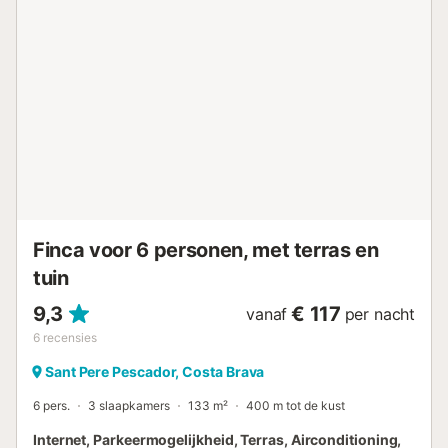
moderne badkamers met douches. Het Hart van het Huis:
Een Keuken om van te Genieten De open keuken met bar
is perfect voor enthousiaste koks en voor degenen die
liever genieten van een goede kop koffie terwijl ze de dag
plannen. Uitgerust met een vaatwasser, koffiezetapparaat,
broodrooster, waterkoker en al het nodige om thuis te
koken, hoeft u zich nergens zorgen over te maken. Hier
lijkt zelfs afwassen optioneel. Uw Verbinding met de
Wereld Hoewel u zich wilt terugtrekken, weten we dat u
soms verbonden moet blijven. Daarom beschikt het huis
over supersnel WiFi, Smart TV en ...
Finca voor 6 personen, met terras en
tuin
9,3
€ 117
vanaf
per nacht
6
recensies
Sant Pere Pescador, Costa Brava
6 pers.
3 slaapkamers
133 m²
400 m tot de kust
Internet, Parkeermogelijkheid, Terras, Airconditioning,