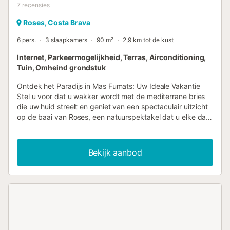
7
recensies
Roses, Costa Brava
6 pers.
3 slaapkamers
90 m²
2,9 km tot de kust
Internet, Parkeermogelijkheid, Terras, Airconditioning,
Tuin, Omheind grondstuk
Ontdek het Paradijs in Mas Fumats: Uw Ideale Vakantie
Stel u voor dat u wakker wordt met de mediterrane bries
die uw huid streelt en geniet van een spectaculair uitzicht
op de baai van Roses, een natuurspektakel dat u elke dag
buiten adem zal laten. Onze onlangs gerenoveerde villa in
de rustige urbanisatie Mas Fumats combineert smaak,
comfort en kustcharme op één plek. Hier boekt u niet
Bekijk aanbod
zomaar een huis, maar een onvergetelijke ervaring.
Ruimtes Ontworpen voor U Deze villa op één verdieping is
zo ontworpen dat elke hoek toegankelijk en uitnodigend is.
Met slechts een paar treden tussen de keuken en de
woonkamer geniet u van een vloeiend en praktisch
ontwerp, ideaal voor alle leeftijden. De drie slaapkamers
zijn voorzien van airconditioning om koele nachten te
garanderen, zelfs op de warmste zomerdagen. Twee