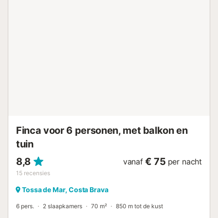
bergen vanuit het zwembad na een ontspannen dag op
het strand te hebben doorgebracht. Afstand te voet/met
de auto tot het dichtstbijzijnde restaurant: 1.87km.
Loopafstand/rijafstand tot dichtstbijzijnde café: 2.29km.
Afstand te voet/met de auto tot de dichtstbijzijnde bar:
1.87km. Loopafstand/rijafstand tot dichtstbijzijnde
supermarkt: 2.00km. Afstand te voet/met de auto naar het
strand: 7.48km Platja de Sant Pol. Afstand tot de
luchthaven: 26.4km Luchthaven Girona-Costa Brava. Er is
gratis parkeergelegenheid op het terrein. Huisdieren zijn
niet toegestaan. Wi-Fi is geschikt voor videogesprekken.
Handdoeken zijn inbegrepen in de prijs. Beddengoed is bij
de prijs inbegrepen....
Finca voor 6 personen, met balkon en
tuin
8,8
€ 75
vanaf
per nacht
15
recensies
Tossa de Mar, Costa Brava
6 pers.
2 slaapkamers
70 m²
850 m tot de kust