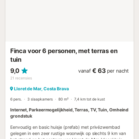
villa vindt u het natuurpark Montgrí, waar u kunt genieten
van prachtige wandelingen of fietstochten in een
dennenbos. Op de begane grond vindt u een woon-
eetkamer met een aparte keuken, 2 tweepersoonskamers
en een badkamer met douche. Er is ook een afgesloten
ruimte voor het opbergen van fietsen of surfplanken... In
totaal kunnen er 4 personen in het huis slapen. Inchecken:
van 17:00 tot 20:00 uur van maandag tot zaterdag. Voor
Finca voor 6 personen, met terras en
incheck...
tuin
9,0
€ 63
vanaf
per nacht
21
recensies
Lloret de Mar, Costa Brava
6 pers.
3 slaapkamers
80 m²
7,4 km tot de kust
Internet, Parkeermogelijkheid, Terras, TV, Tuin, Omheind
grondstuk
Eenvoudig en basic huisje (prefab) met privézwembad
gelegen in een zeer rustige woonwijk op slechts 9 km van