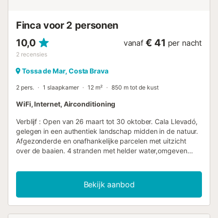
Finca voor 2 personen
10,0
€ 41
vanaf
per nacht
2
recensies
Tossa de Mar, Costa Brava
2 pers.
1 slaapkamer
12 m²
850 m tot de kust
WiFi, Internet, Airconditioning
Verblijf : Open van 26 maart tot 30 oktober. Cala Llevadó,
gelegen in een authentiek landschap midden in de natuur.
Afgezonderde en onafhankelijke parcelen met uitzicht
over de baaien. 4 stranden met helder water,omgeven
door oude pijnbomen. Gezellig, vertrouwd en gastvrij. Een
schilderachting landschap dichtbij zee. Genieten van de
natuur en sportieve aktiviteiten. Cala Llevadó geeft u de
Bekijk aanbod
mogelijkheid voor het beoefenen van watersport op haar
stranden en organiseerd talrijke activiteiten voor kinderen
en volwassenen. Sport, Tossa en de kurkeik, Activiteiten