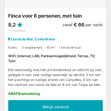
appartement dient betaald te worden. Deze wordt een
week na vertrek van de klant terugbetaald, nadat ...
Finca voor 6 personen, met tuin
8,2
€ 66
vanaf
per nacht
11
recensies
Lloret de Mar, Costa Brava
6 pers.
3 slaapkamers
65 m²
1 km tot de kust
WiFi, Internet, LAN, Parkeermogelijkheid, Terras, TV,
Tuin
Een eenvoudig huis met privézwembad en uitzicht op zee,
gelegen in een zeer rustige woonwijk op slechts 3 km van
het prachtige en rustige strand van Canyelles, 6 km van
het centrum van Lloret de Mar en 8 km van Tossa de Mar,
een van de meest charmante stadjes aan de Costa Brava.
GRATIS annulering
Dit huis is ideaal om met familie of vrienden van een
vakantie aan de Costa Brava te genieten! Buitenruimte van
500 m² met tuin en privézwembad (6x3 m) met
Bekijk aanbod
spectaculair uitzicht op zee en de bergen. Er is een