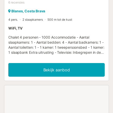
6
recensies
Blanes, Costa Brava
4 pers.
2 slaapkamers
500 m tot de kust
WiFi, TV
Chalet 4 personen - 1000 Accommodatie - Aantal
slaapkamers: 1 - Aantal bedden: 4 - Aantal badkamers: 1 -
Aantal toiletten: 1 - 1 kamer: 1 tweepersoonsbed - 1 kamer:
1 slaapbank Extra uitrusting - Televisie: Inbegrepen in de
prijs - Gasfornuis - Magnetron - Koelkast - Servies en
keukengerei - Elektrisch koffiezetapparaat - Dekbedden
of dekens inbegrepen - Inclusief kussens Huisdieren - Voor
Bekijk aanbod
huisdieren gelden de regels en eventuele kosten van het
park. - Huisdieren: Geen huisdieren toegelaten
Aankomstinformatie - Aankomsttijd: Vanaf 14:00 -
Vertrektijd: Tot 10:00 - Telefoonnummer: +34 972 34 80
34 Belastingen en extra kosten - Waarborgsom: € 200,00
- Toeristenbelasting niet inbegrepen - Toeristenbelasting: -
Eco-deelname: Ten zuidwesten van Blanes, midden in de
Costa Brava en vlakbij Malgrat de Mar, heet deze gezellige
camping families en vrienden welkom op slechts 200