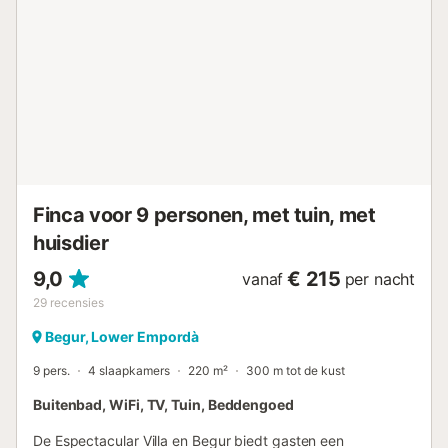
2 slaapkamers met 2 bedden (2 bedden (90 x 180) en 2
bedden (80 x 180)), 1 eenpersoonskamer (80 x 190), 1
badkamer met bad en 1 badkamer met douche. -
Huisdieren op aanvraag 35 €/week/huisdier, en de borg
wordt contant betaald en een week later teruggestort via
overschrijving. Cala Canyelles is een mooie baai aan de
Costa Brava die opvalt door zijn heldere en kristalheldere
water. Parasols en ligstoelen kunnen worden gehuurd,
evenals activiteiten zoals waterfietsen, parasailing,
waterskiën en kajakken. U kunt ook genieten ...
Finca voor 9 personen, met tuin, met
huisdier
9,0
€ 215
vanaf
per nacht
29
recensies
Begur, Lower Empordà
9 pers.
4 slaapkamers
220 m²
300 m tot de kust
Buitenbad, WiFi, TV, Tuin, Beddengoed
De Espectacular Villa en Begur biedt gasten een