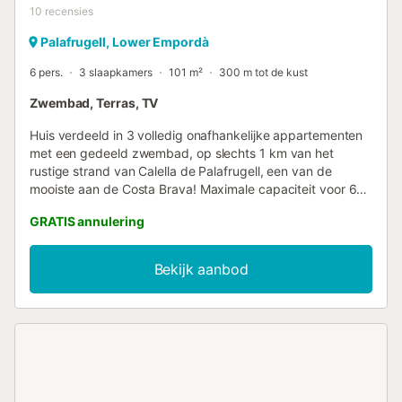
10
recensies
Palafrugell, Lower Empordà
6 pers.
3 slaapkamers
101 m²
300 m tot de kust
Zwembad, Terras, TV
Huis verdeeld in 3 volledig onafhankelijke appartementen
met een gedeeld zwembad, op slechts 1 km van het
rustige strand van Calella de Palafrugell, een van de
mooiste aan de Costa Brava! Maximale capaciteit voor 6
personen. Ideaal voor een rustige gezinsvakantie aan de
GRATIS annulering
Costa Brava! Dit appartement bevindt zich op de begane
grond. Het beschikt over een terras waar u kunt genieten
van ontbijt en maaltijden in de zon met uitzicht op het
Bekijk aanbod
zwembad, een woon-eetkamer met tv en directe toegang
tot het terras. Keuken met al het benodigde kookgerei,
inclusief bestek, pannen, koelkast, inductiekookplaat,
magnetron, broodrooster, oven, vaatwasser en
wasmachine. Het heeft 1 slaapkamer met een
tweepersoonsbed (135x190cm), 1 slaapkamer met 2
eenpersoonsbedden (90x190cm), 1 slaapkamer met een