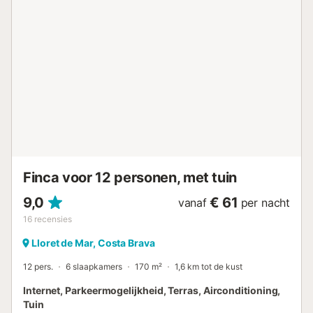
stapelbed (80x180cm) en 1 gerenoveerde badkamer met
douche. Gelegen in een zeer rustige omgeving met een
zwembad (geopend vanaf mei) dat gedeeld wordt door
de 3 appartementen. Reserveringen van jongeren onder
de 35 jaar zijn niet toegestaan. Huisdieren worden alleen
op voorafgaand verzoek en tegen een toeslag
geaccepteerd. - Lakens en handdoeken zijn niet
inbegrepen. Kosten €8/persoon/lakens en
€8/persoon/handdoeken. - Wifi is niet inbegrepen. Kosten
€7 per dag te betalen op de bestemming. - Babybedje en
kinderstoel: €5/dag/babybedje, €5/dag/kinderstoel. In- en
uitchecken Het in- en uitchecken vindt plaa...
Finca voor 12 personen, met tuin
9,0
€ 61
vanaf
per nacht
16
recensies
Lloret de Mar, Costa Brava
12 pers.
6 slaapkamers
170 m²
1,6 km tot de kust
Internet, Parkeermogelijkheid, Terras, Airconditioning,
Tuin