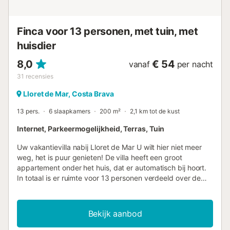
huiseigenaar te bespreken....
Finca voor 13 personen, met tuin, met
huisdier
8,0
€ 54
vanaf
per nacht
31
recensies
Lloret de Mar, Costa Brava
13 pers.
6 slaapkamers
200 m²
2,1 km tot de kust
Internet, Parkeermogelijkheid, Terras, Tuin
Uw vakantievilla nabij Lloret de Mar U wilt hier niet meer
weg, het is puur genieten! De villa heeft een groot
appartement onder het huis, dat er automatisch bij hoort.
In totaal is er ruimte voor 13 personen verdeeld over de
villa en het appartement met; 7 slaapkamers en 4
badkamers. Wat een luxe! Ook zijn er veel terrassen
waarvan die bij het zwembad zelfs een buitendouche en
Bekijk aanbod
een apart toilet heeft, zodat u niet in een natte zwembroek
het huis in hoeft. Geniet van een fantastische vakantie met