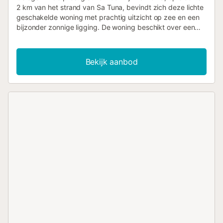
2 km van het strand van Sa Tuna, bevindt zich deze lichte
geschakelde woning met prachtig uitzicht op zee en een
bijzonder zonnige ligging. De woning beschikt over een
groot terras, ideaal om van de omgeving en het
mediterrane klimaat te genieten, en is comfortabel en
functioneel ingedeeld. Binnen biedt de woning een
Bekijk aanbod
aangename woon-eetkamer, een volledig uitgeruste
keuken, drie tweepersoonsslaapkamers en twee complete
badkamers met douche. Daarnaast zijn er twee ruime
terrassen, die zorgen voor veel natuurlijk licht en
veelzijdige buitenruimtes. De woning maakt deel uit van
een residentieel complex met een gemeenschappelijk
zwembad, perfect om te ontspannen en te genieten van
zomerse dagen....