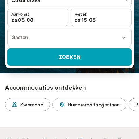
Costa Brava
Aankomst
Vertrek
za 08-08
za 15-08
Gasten
ZOEKEN
Accommodaties ontdekken
Zwembad
Huisdieren toegestaan
P