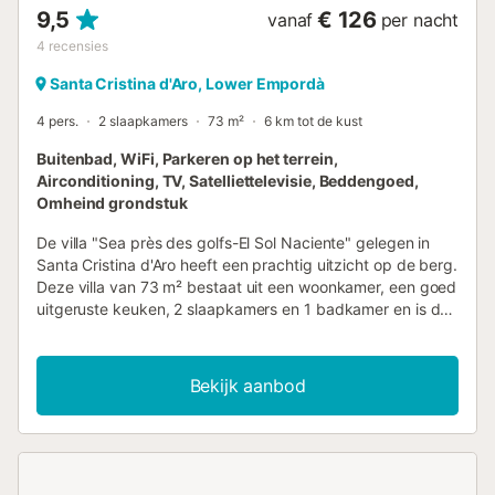
9,5
€ 126
vanaf
per nacht
4
recensies
Santa Cristina d'Aro, Lower Empordà
4 pers.
2 slaapkamers
73 m²
6 km tot de kust
Buitenbad, WiFi, Parkeren op het terrein,
Airconditioning, TV, Satelliettelevisie, Beddengoed,
Omheind grondstuk
De villa "Sea près des golfs-El Sol Naciente" gelegen in
Santa Cristina d'Aro heeft een prachtig uitzicht op de berg.
Deze villa van 73 m² bestaat uit een woonkamer, een goed
uitgeruste keuken, 2 slaapkamers en 1 badkamer en is dus
geschikt voor 4 personen. Extra voorzieningen zijn Wi-Fi
geschikt voor videogesprekken, airconditioning, een
wasmachine en een tv. Een babybedje en een kinderstoel
Bekijk aanbod
zijn ook beschikbaar. De villa beschikt over een eigen
buitenruimte met een barbecue. Een gemeenschappelijke
buitenruimte, bestaande uit een zwembad, tuinmeubilair,
een open terras en een buitendouche, is ook beschikbaar
voor uw gebruik. Geniet van het prachtige uitzicht op de