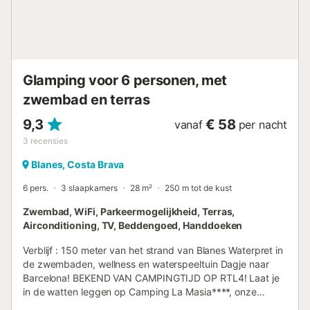
toeristenbelasting moet ter plaatse worden betaald
volgens de geldende tarieven. - Telefoonnummer: +34 97
237 10 69 Belastingen en extra kosten - Wijze van
betaling van de garantie: Creditcard - Toeristenbelasting
niet inbegrepen - Toeristenbelasting: € 1,10 per dag Op
Glamping voor 6 personen, met
slechts één kilometer van het strand in Lloret Del Mar biedt
...
zwembad en terras
9,3
€ 58
vanaf
per nacht
3
recensies
Blanes, Costa Brava
6 pers.
3 slaapkamers
28 m²
250 m tot de kust
Zwembad, WiFi, Parkeermogelijkheid, Terras,
Airconditioning, TV, Beddengoed, Handdoeken
Verblijf : 150 meter van het strand van Blanes Waterpret in
de zwembaden, wellness en waterspeeltuin Dagje naar
Barcelona! BEKEND VAN CAMPINGTIJD OP RTL4! Laat je
in de watten leggen op Camping La Masia****, onze
geliefde familiecamping aan de Costa Brava. Op 150