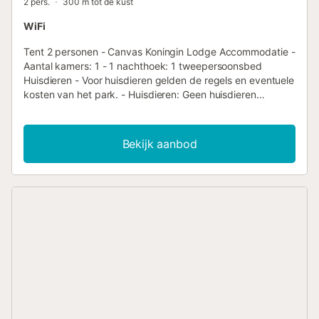
2 pers.
300 m tot de kust
WiFi
Tent 2 personen - Canvas Koningin Lodge Accommodatie -
Aantal kamers: 1 - 1 nachthoek: 1 tweepersoonsbed
Huisdieren - Voor huisdieren gelden de regels en eventuele
kosten van het park. - Huisdieren: Geen huisdieren
toegelaten Aankomstinformatie - Aankomsttijd: van 16:00
tot 18:00 van 1 juli naar 1 september, van 16:00 tot 18:00
van januari tot juni, van 16:00 tot 18:00 van 2 september
Bekijk aanbod
naar 31 december - Vertrektijd: van 08:00 tot 10:00 van 1
juli naar 1 september, van 08:00 tot 10:00 van januari tot
juni, van 08:00 tot 10:00 van 2 september naar 31
december - Telefoonnummer: +34 972 623 023
Belastingen en extra kosten - Waarborgsom: € 300,00 -
Toeristenbelasting niet inbegrepen In het hart van
Empordà in Begur biedt het Talaia Plaza EcoResort een
stijlvolle zwembadzone met zonneterras, ideaal om te
ontspannen in een rustige sfeer. Gasten kunnen zich ook
laten verwennen in de jacuzzi, sauna of met massages
voor een complete wellnesservaring. Bij de Pool Bar geniet
u van verfrissende drankjes en snacks, terwijl de Roof Top