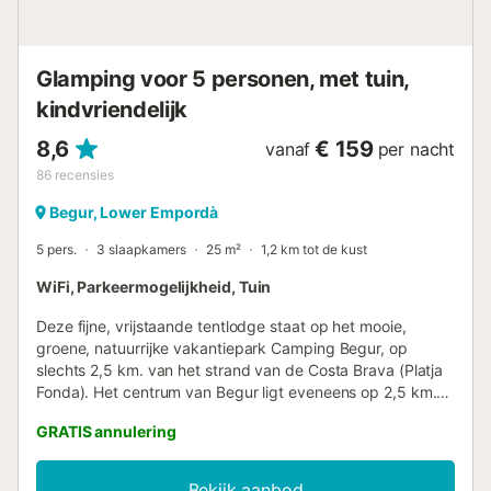
(3 tot 15 jaar) Meerdere diensten Er worden praktijken
voorgesteld. Eten: - Restaurant Balk ...
Glamping voor 5 personen, met tuin,
kindvriendelijk
8,6
€ 159
vanaf
per nacht
86
recensies
Begur, Lower Empordà
5 pers.
3 slaapkamers
25 m²
1,2 km tot de kust
WiFi, Parkeermogelijkheid, Tuin
Deze fijne, vrijstaande tentlodge staat op het mooie,
groene, natuurrijke vakantiepark Camping Begur, op
slechts 2,5 km. van het strand van de Costa Brava (Platja
Fonda). Het centrum van Begur ligt eveneens op 2,5 km.
De tentlodge is comfortabel, gezellig en compleet
GRATIS annulering
ingericht. Hier ervaart u het echte kampeergevoel, maar
dan wel met het comfort van een vakantiehuis. Er is een
woonvertrek met open keuken met onder andere een
Bekijk aanbod