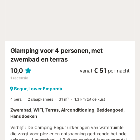
zee, vlakbij de haven van Platja d'Aro. Hierdoor kun je
allerlei water- en watersporten beoefenen. En als u liever
culturele bezoeken, bent u zeer dicht bij de steden Girona,
Barcelona, Figueres ... Een wereld van activiteiten in de
buurt van de camping Vall d'Or! Een bevoorrechte locatie
in het hart van de Costa Brava. Tegenover een van de
meest spectaculaire stranden van de Costa Brava, op
slechts 5 minuten van het centrum van Platj...
Glamping voor 4 personen, met
zwembad en terras
10,0
€ 51
vanaf
per nacht
1
recensie
Begur, Lower Empordà
4 pers.
2 slaapkamers
31 m²
1,3 km tot de kust
Zwembad, WiFi, Terras, Airconditioning, Beddengoed,
Handdoeken
Verblijf : De Camping Begur uitkeringen van waterruimte
die zorgt voor plezier en ontspanning gedurende het hele
seizoen: - 1 zwembad - 1 Buitenzwembad (onverwarmd) U