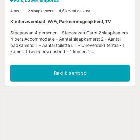
Pals, Lower Empordà
4 pers.
2 slaapkamers
4,6 km tot de kust
Kinderzwembad, WiFi, Parkeermogelijkheid, TV
Stacaravan 4 personen - Stacaravan Garbí 2 slaapkamers
4 pers Accommodatie - Aantal slaapkamers: 2 - Aantal
badkamers: 1 - Aantal toiletten: 1 - Onoverdekt terras - 1
kamer: 1 tweepersoonsbed - 1 kamer: 2
eenpersoonsbedden Extra uitrusting - Televisie:
Inbegrepen in de prijs - Type keuken: Keuken - Gasfornuis
- Magnetron - Koelkast - Vriezer - Servies en keukengerei
Bekijk aanbod
- Elektrisch koffiezetapparaat - Type toilet: Toiletten -
Beddengoed: Niet beschikbaar - Badkamerlinnen: Niet
beschikbaar - Tuinmeubilair - Parkeren naast de
accommodatie Huisdieren - Voor huisdieren gelden de
regels en eventuele kosten van het park. - Huisdieren:
Geen huisdieren toegelaten Aankomstinformatie -
Aankomsttijd: van 18:00 tot 20:00 van 1 juli naar 1
september, van 18:00 tot 20:00 van januari tot juni, van
18:00 tot 20:00 van 2 september naar 31 december -
Vertrektijd: van 08:00 tot 11:00 van 1 juli naar 1 september,
van 08:00 tot 11:00 van januari tot juni, van 08:00 tot