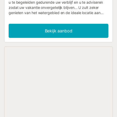
u te begeleiden gedurende uw verblijf en u te adviseren
zodat uw vakantie onvergetelijk blijven... U zult zeker
genieten van het watergebied en de ideale locatie aan
zee! De Camping Castell Mar uitkeringen van waterruimte
die zorgt voor plezier en ontspanning gedurende het hele
seizoen: - 1 Buitenzwembad (onverwarmd) - 1 Kinderbad
Bekijk aanbod
U vindt ook alles wat u nodig heeft om te ontspannen: -
Transats (toeslag) U zult genieten van uw vakantie! Veel
activiteiten ter plaatse beschikbaar zijn: - Fitness /
Stretching - Voetbal. Volleybal. - Speeltuinen Biljarten -
Mini Farm / Mini Zoo - Petanque - Pingpong - TV kamer -
Aquagym - Fitness buiten - Video game room (toeslag) En
dicht bij de site: - Zeilen / Windsurfen (0,4 km) - Kitesurfen
(0,4 km) - Waterskiën (4 km) - Visserij (0,4 km) - duiken (4
km) - Kayakkano (0,6 km) - manege (0.8 km) - Golf (4 km)
- Tennis (4 km) Je zult je niet vervelen! Veel animaties Je
zult kunnen genieten van je vakantie. Overdag: - Animatie
/ pool games - Petanque wedstrijd - Sportwedstrijden 's
Avonds: - Toon - Themamaaltijden - Themaavond -
Dansfeest Karaoke. Maak je klaar voor een sportieve en
leuke vakantie! Kinderen zullen plezier hebben en genieten
van de activiteiten van de klaver ter plaatse: - Kinderclub