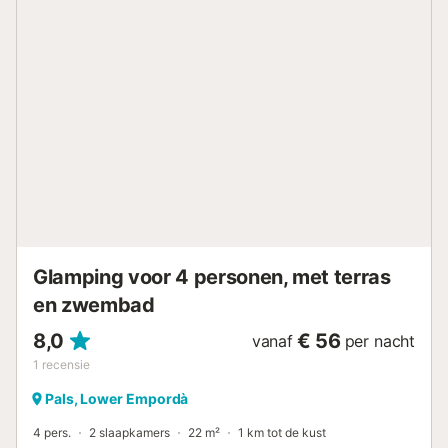
kussens - Badkamerlinnen: Inbegrepen in de prijs
Huisdieren - Voor huisdieren gelden de regels en eventuele
kosten van het park. - Huisdieren: Geen huisdieren
toegelaten Aankomstinformatie - Aankomsttijd: van 15:00
tot 19:00 - Vertrektijd: Tot 10:00 - Telefoonnummer: +34
972 33 10 13 Belastingen en extra kosten - Waarborgsom:
€ 300,00 - Wijze van betaling van de garantie: Creditcard
- Toeristenbelasting niet inbegrepen - Geef een
betalingswijze op voor de borg en de verplichte
belastingen die ter plaatse moeten worden betaald. Aan
de Costa Brava, op slechts 600 meter van het strand en
de winkels, biedt deze gezinscamping een uitgebreid
waterpark met een groot buitenbad, een waterspeelplaats
v...
Glamping voor 4 personen, met terras
en zwembad
8,0
€ 56
vanaf
per nacht
1
recensie
Pals, Lower Empordà
4 pers.
2 slaapkamers
22 m²
1 km tot de kust