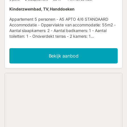
Kinderzwembad, TV, Handdoeken
Appartement 5 personen - A5 APTO 4/6 STANDAARD
Accommodatie - Oppervlakte van accommodatie: 55m2 -
Aantal slaapkamers: 2 - Aantal badkamers: 1 - Aantal
toiletten: 1 - Onoverdekt terras - 2 kamers: 1
tweepersoonsbed - 1 woonkamer: 1 slaapbank Extra
uitrusting - Wifi: Beschikbaar als extra tegen betaling - : -
Televisie: Inbegrepen in de prijs - Type keuken: Keuken -
Bekijk aanbod
Gasfornuis - Magnetron - Koelkast - Servies en
keukengerei - Elektrisch koffiezetapparaat - Broodrooster
- Type toilet: Toiletten - Haardroger - Beddengoed:
Inbegrepen in de prijs - Badkamerlinnen: Inbegrepen in de
prijs - Tuinmeubilair Huisdieren - Voor huisdieren gelden de
regels en eventuele kosten van het park. - Huisdieren:
Geen huisdieren toegelaten Aankomstinformatie -
Aankomsttijd: van 14:00 tot 18:00 van 1 juli naar 1
september, van 14:00 tot 18:00 van januari tot juni, van
14:00 tot 18:00 van 2 september naar 31 december -
Vertrektijd: van 08:00 tot 10:30 van 1 juli naar 1
september, van 08:00 tot 10:30 van januari tot juni, van
08:00 tot 10:30 van 2 september naar 31 december - De