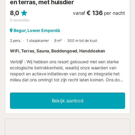
en terras, met huisdier
8,0
€ 136
vanaf
per nacht
5
recensies
Begur, Lower Empordà
2 pers.
1 slaapkamer
9 m²
300 m tot de kust
WiFi, Terras, Sauna, Beddengoed, Handdoeken
Verblijf : Wij hebben ons resort gebouwd met een sterke
ecologische betrokkenheid, waarbij onze waarden van
respect en actieve initiatieven van zorg en integratie het
milieu dat ons omringt tot zijn recht laten komen. Ons doel
is om onze gasten een alternatieve, verantwoorde en
duurzame vakantie-ervaring te bieden zonder afbreuk te
doen aan de gebruikelijke gemakken Ons vastberaden
Bekijk aanbod
kwaliteitsbewustzijn en aandacht voor het kleinste detail
zijn kenmerkend voor de sfeer van het resort. Huisvesting :
Glamping experience for 2 people maximum. With all the
comforts and services with its own bathroom. Intimate.
Double bed (160cm). Between nature and sheltered by the
pine forest. 9m² Equipment : 1 double bed (160cm) ,