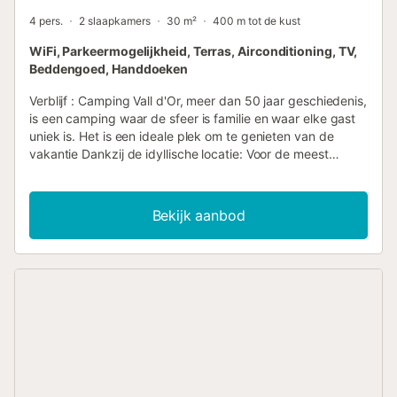
4 pers.
2 slaapkamers
30 m²
400 m tot de kust
WiFi, Parkeermogelijkheid, Terras, Airconditioning, TV,
Beddengoed, Handdoeken
Verblijf : Camping Vall d'Or, meer dan 50 jaar geschiedenis,
is een camping waar de sfeer is familie en waar elke gast
uniek is. Het is een ideale plek om te genieten van de
vakantie Dankzij de idyllische locatie: Voor de meest
spectaculaire stranden van de Costa Brava. Naast Platja
d'Aro sporthaven. Vijf minuten van het centrum. Zeer dicht
bij een recreatiecentrum met bioscoop, clubs, winkels... In
Bekijk aanbod
de camping Vall d'Or vindt u pool tafeltennis, babyvoetbal
... baan en een basketbal en tuin met schommels en
spelletjes voor kinderen. Wij wensen dat uw verblijf op
onze camping zo aangenaam mogelijk is, activiteiten en
entertainment voor alle leeftijden, lessen van Tai-Chi,
disco-party elke week, karaoke, salsa live elke week,
ambachten, kinderanimatie... U heeft een breed scala aan
mogelijkheden rond de camping: ontspanning, strand, het
nachtleven van Platja d'Aro, winkelen in het stadscentrum,
bioscopen op loopafstand van de camping ... We zijn aan