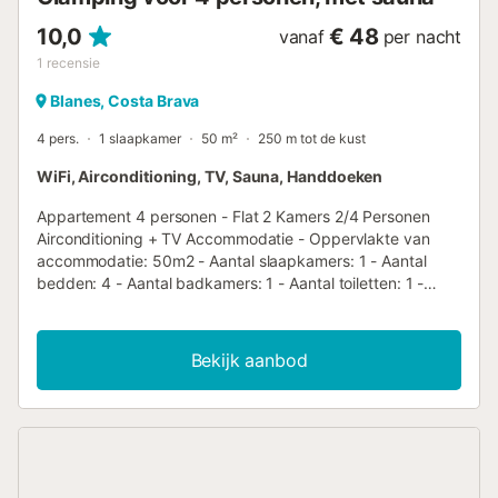
10,0
€ 48
vanaf
per nacht
1
recensie
Blanes, Costa Brava
4 pers.
1 slaapkamer
50 m²
250 m tot de kust
WiFi, Airconditioning, TV, Sauna, Handdoeken
Appartement 4 personen - Flat 2 Kamers 2/4 Personen
Airconditioning + TV Accommodatie - Oppervlakte van
accommodatie: 50m2 - Aantal slaapkamers: 1 - Aantal
bedden: 4 - Aantal badkamers: 1 - Aantal toiletten: 1 -
Apart toilet - 1 kamer: 2 eenpersoonsbedden - 1
woonkamer: Bedbank Extra uitrusting - Airconditioning:
Inbegrepen in de prijs - Verwarming - Eindschoonmaak
Bekijk aanbod
inbegrepen (behalve keuken) - Televisie: Inbegrepen in de
prijs - Type keuken: Keuken - Inductie kookplaat -
Magnetron - Koelkast - Servies en keukengerei - Capsule-
koffiezetapparaat - Vaatwasser - Type badkamer: Met
douche - Type toilet: Toiletten - Beddengoed: Inbegrepen
in de prijs - Dekbedden of dekens inbegrepen - Inclusief