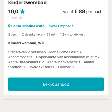
kinderzwembad
10,0
€ 89
vanaf
per nacht
1
recensie
Santa Cristina d'Aro, Lower Empordà
2 pers.
2 slaapkamers
35 m²
4,2 km tot de kust
Kinderzwembad, WiFi
Stacaravan 2 personen - Mobil Home Gezin +
Accommodatie - Oppervlakte van accommodatie: 35m2 -
Aantal slaapkamers: 2 - Aantal badkamers: 1 - Aantal
toiletten: 1 - Overdekt terras - 1 kamer: 1
tweepersoonsbed - 1 kamer: 2 eenpersoonsbedden, 1
stapelbed voor 1 persoon Extra uitrusting - Type keuken:
Keuken - Glaskeramische kookplaat - Magnetron -
Bekijk aanbod
Koelkast - Servies en keukengerei - Type badkamer: Met
douche - Dekbedden of dekens inbegrepen - Inclusief
kussens - Tuinmeubilair Huisdieren - Voor huisdieren
gelden de regels en eventuele kosten van het park. -
Huisdieren: Huisdieren zijn toegestaan - 1 huisdieren
toegestaan - Prijs per dier: Prijs niet bekend