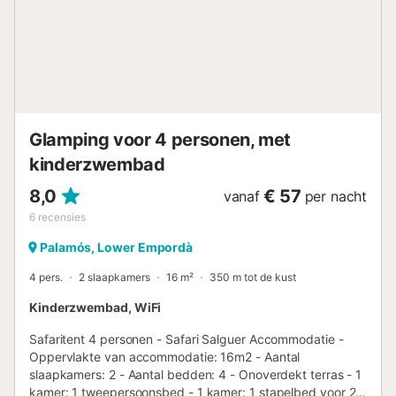
voor je dagelijkse benodigdheden Wasserette, wifi,
lakensverhuur, babypakketten en zelfs hangmatten om
heerlijk in te relaxen. Ontdek de regio Verken de vele
wonderen van de Costa Brava: De Medes-eilanden De
baaien van Begur en Fornells De vuurtoren van San
Sebastia De Grieks-Romeinse ruïnes van Empuries in
l'Escala Het vulkanische g...
Glamping voor 4 personen, met
kinderzwembad
8,0
€ 57
vanaf
per nacht
6
recensies
Palamós, Lower Empordà
4 pers.
2 slaapkamers
16 m²
350 m tot de kust
Kinderzwembad, WiFi
Safaritent 4 personen - Safari Salguer Accommodatie -
Oppervlakte van accommodatie: 16m2 - Aantal
slaapkamers: 2 - Aantal bedden: 4 - Onoverdekt terras - 1
kamer: 1 tweepersoonsbed - 1 kamer: 1 stapelbed voor 2