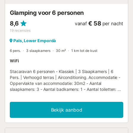
Collectieve barb...
Glamping voor 6 personen
8,6
€ 58
vanaf
per nacht
19
recensies
Pals, Lower Empordà
6 pers.
3 slaapkamers
30 m²
1 km tot de kust
WiFi
Stacaravan 6 personen - Klassiek | 3 Slaapkamers | 6
Pers. | Verhoogd terras | Airconditioning. Accommodatie -
Oppervlakte van accommodatie: 30m2 - Aantal
slaapkamers: 3 - Aantal badkamers: 1 - Aantal toiletten: 1 -
Overdekt terras: 11m2 - 1 kamer: 1 tweepersoonsbed - 2
kamers: 2 eenpersoonsbedden - Leeftijd van de
accommodatie: meer dan 10 jaar Extra uitrusting -
Bekijk aanbod
Omkeerbare airconditioning: Inbegrepen in de prijs -
Eindschoonmaak inbegrepen (behalve keuken) - Type
keuken: Keuken - Gasfornuis - Magnetron - Koelkast -
Vriezer - Servies en keukengerei - Elektrisch