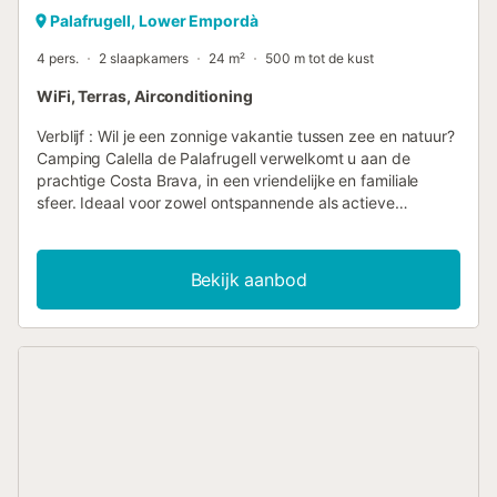
Palafrugell, Lower Empordà
4 pers.
2 slaapkamers
24 m²
500 m tot de kust
WiFi, Terras, Airconditioning
Verblijf : Wil je een zonnige vakantie tussen zee en natuur?
Camping Calella de Palafrugell verwelkomt u aan de
prachtige Costa Brava, in een vriendelijke en familiale
sfeer. Ideaal voor zowel ontspannende als actieve
vakanties, deze camping is een geweldige plek om te
genieten van zijn comfort en uitstekende prijs-
kwaliteitverhouding. Hier wordt alles gedacht zodat je
Bekijk aanbod
optimaal kunt profiteren van elk moment. MilieuGelegen
nabij de mooie baaien van Calella de PalafrugellDeze
camping stort u in een typisch mediterrane omgeving,
tussen dennenbossen en turquoise wateren.De sfeer is
zowel rustig als levendig, perfect om te ontspannen terwijl
u geniet van de zoetheid van het Spaanse leven.
Activiteiten en uitrusting ter plaatseGeniet van een
bewaakte buitenwaterzone, ideaal voor afwisselend
zwemmen en ontspannen momenten op het
zonnebaden.Veel infrastructuren wachten op u: Speeltuin