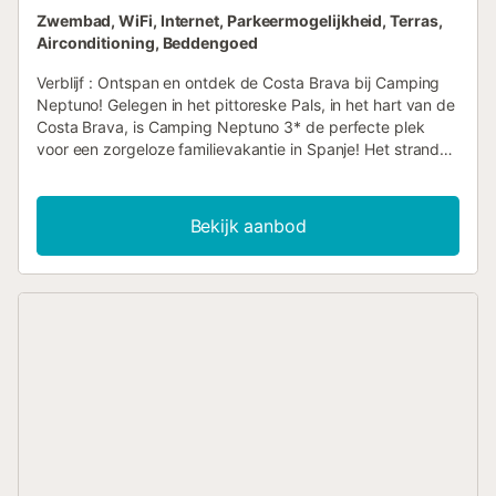
Zwembad, WiFi, Internet, Parkeermogelijkheid, Terras,
Airconditioning, Beddengoed
Verblijf : Ontspan en ontdek de Costa Brava bij Camping
Neptuno! Gelegen in het pittoreske Pals, in het hart van de
Costa Brava, is Camping Neptuno 3* de perfecte plek
voor een zorgeloze familievakantie in Spanje! Het strand
en de winkels van Pals liggen op slechts 1,5 km afstand.
De camping is opgedeeld in twee gedeeltes, zodat je
makkelijk toegang hebt tot de belangrijkste voorzieningen.
Bekijk aanbod
Waterplezier voor de hele familie Duik in het zwembad met
een peuterbadje voor de kleintjes, whirlpool voor
ontspanning en een speeltuin om lekker in te spelen. Blijf
actief tijdens je vakantie Voor sportliefhebbers is er
genoeg te doen! Speel een potje tennis, basketbal,
volleybal of tafeltennis – alles op het terrein. Leuke
activiteiten voor jong en oud In de zomer (juli en augustus)
organiseert de camping avondactiviteiten voor kinderen
van 6 tot 13 jaar, en zijn er ook activiteiten voor het hele
gezin. Eenvoudige voorzieningen voor extra gemak Voor je
gemak biedt de camping allerlei diensten zoals: Snackbar
en afhaalmaaltijden Broodbezorging Kruidenierswinkel