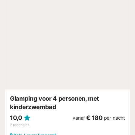
huisdieren toegestaan - Maximaal gewicht per dier: 20kg -
Prijs per dier: € 7,00 per dag Aankomstinformatie -
Aankomsttijd: Vanaf 16:00 - Vertrektijd: Tot 10:00 - Geen
vroege check-in - Telefoonnummer: 05 64 10 20 20
Belastingen en extra kosten - Waarborgsom: € 350,00 -
Wijze van betaling van de garantie: Creditcard, Cheque -
Toeristenbelasting niet inbegrepen In het zuiden van de
Costa Brava ligt camping Sea Green Cala Llevado, waar u
vanaf het buitenzwembad geniet van een schitterend
uitzicht over de Middellandse Zee, omringd door groen.
Ontspan op de ligbedden en bewonder de natuur, op
loopafstand van drie prachtige baaien en het strand.In juli
en augustus is er een uitgebreid animatieprogramma voor
het hele gezin: een kinderclub voor 4- tot 12-jarigen,
sportactiviteiten voor tieners e...
Glamping voor 4 personen, met
kinderzwembad
10,0
€ 180
vanaf
per nacht
2
recensies