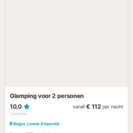
koffiezetapparaat - Type badkamer: Met douche - Type
toilet: Toiletten - WC (apart of in de doucheruimte) -
Tuinmeubilair Huisdieren - Voor huisdieren gelden de
regels en eventuele kosten van het park. - Huisdieren:
Alleen honden toegestaan - 1 huisdieren toegestaan - Prijs
per dier: Prijs niet bekend Aankomstinformatie -
Aankomsttijd: van 16:00 tot 19:00 - Vertrektijd: van 08:00
tot 10:00 - Bij aankomst op de camping wordt u gevraagd
een borgsom te betalen. Deze borg betaal je in euro's
voordat je de sleutels van je accommodatie krijgt en krijg
je aan het einde van je verblijf terug als het huiswerk goed
is gedaan en de stacaravan in perfecte staat is
teruggebracht, met een gecontroleerde inventaris. Op
bijna alle toeristische locaties wordt toeristenbelasting
geheven. Deze dient u dus bij aankomst te betalen. Deze
bel...
Glamping voor 2 personen
10,0
€ 112
vanaf
per nacht
1
recensie
Begur, Lower Empordà