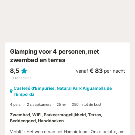
voor kinderenMultisportterreinTafeltennisFitnessruimteAan
de animatiezijde is het onmogelijk om de moeite te nemen:
aquagym, zumba, spinnen, wandelen, mountainbiken,
sporttoernooien of zelfs feestelijke avonden in het
hoogseizoen (concerten, shows, mini-disco). Diensten &
vriendelijkheid Alles is binnen handbereik om uw verblijf te
vereenvoudigen: Snackbar, pizzeria en afpakkenBakkerij
en supermarktVriendelijke bar voor uw avondenWasserij,
Glamping voor 4 personen, met
Wi-Fi, distributeurVerhuur van praktische dienstenEen echt
dorpsl...
zwembad en terras
8,5
€ 83
vanaf
per nacht
13
recensies
Castelló d'Empúries, Natural Park Aiguamolls de
l'Empordà
4 pers.
2 slaapkamers
25 m²
350 m tot de kust
Zwembad, WiFi, Parkeermogelijkheid, Terras,
Beddengoed, Handdoeken
Verblijf : Het woord van het Homair team: Onze belofte, om