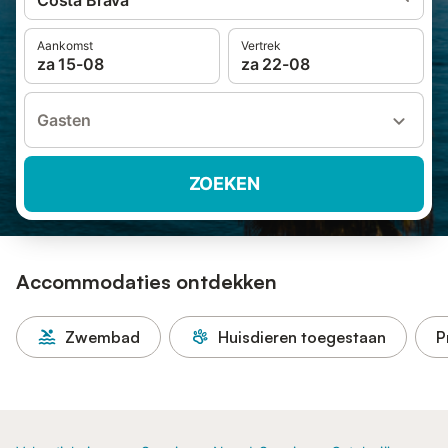
Costa Brava
Aankomst
Vertrek
za 15-08
za 22-08
Gasten
ZOEKEN
Accommodaties ontdekken
Zwembad
Huisdieren toegestaan
P