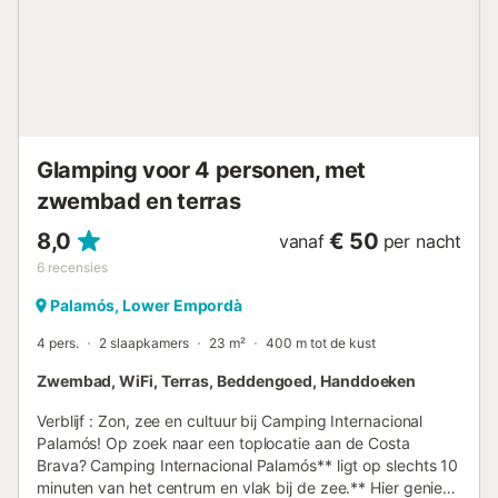
11:00 van 2 september naar 31 december -
Telefoonnummer: +34 972 63 69 28 Belastingen en extra
kosten - Waarborgsom: € 100,00 - Wijze van betaling van
de garantie: Creditcard - Toeristenbelasting niet
inbegrepen - Toeristenbelasting: € 0,66 per dag Dit
gezinsvriendelijke vakantiepark in Pals aan de Costa Brava
beschikt over een ruim buitenzwembad, een kinderbad en
Glamping voor 4 personen, met
een waterglijbaan voor volop waterpret.Tijdens het
hoogseizoen is er een ...
zwembad en terras
8,0
€ 50
vanaf
per nacht
6
recensies
Palamós, Lower Empordà
4 pers.
2 slaapkamers
23 m²
400 m tot de kust
Zwembad, WiFi, Terras, Beddengoed, Handdoeken
Verblijf : Zon, zee en cultuur bij Camping Internacional
Palamós! Op zoek naar een toplocatie aan de Costa
Brava? Camping Internacional Palamós** ligt op slechts 10
minuten van het centrum en vlak bij de zee.** Hier geniet