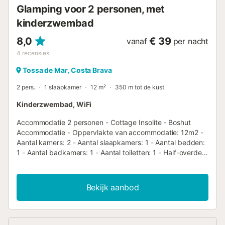
het gemak zijn er een supermar...
Glamping voor 2 personen, met
kinderzwembad
8,0
€ 39
vanaf
per nacht
4
recensies
Tossa de Mar, Costa Brava
2 pers.
1 slaapkamer
12 m²
350 m tot de kust
Kinderzwembad, WiFi
Accommodatie 2 personen - Cottage Insolite - Boshut
Accommodatie - Oppervlakte van accommodatie: 12m2 -
Aantal kamers: 2 - Aantal slaapkamers: 1 - Aantal bedden:
1 - Aantal badkamers: 1 - Aantal toiletten: 1 - Half-overdekt
terras - 1 kamer: 1 tweepersoonsbed Extra uitrusting -
Type keuken: Keuken - Magnetron - Koelkast - Servies en
keukengerei - Elektrisch koffiezetapparaat - Type
Bekijk aanbod
badkamer: Met douche - Type toilet: Toiletten -
Dekbedden of dekens inbegrepen - Inclusief kussens
Huisdieren - Voor huisdieren gelden de regels en eventuele
kosten van het park. - Huisdieren: alleen op aanvraag - 1