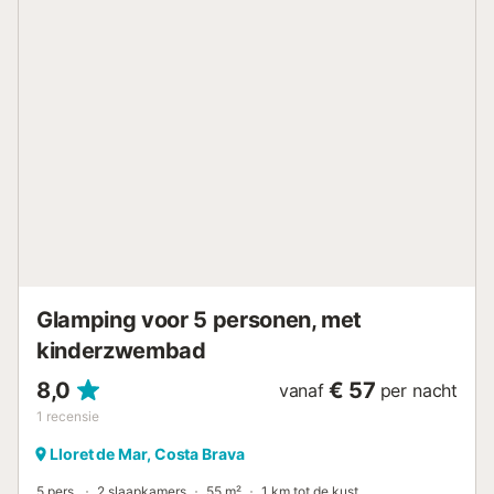
Aankomstinformatie - Aankomsttijd: Vanaf 15:00 -
Vertrektijd: Tot 12:00 - Het is mogelijk om extra personen
toe te voegen. Deze optie is betalend en moet
rechtstreeks bij de camping geboekt worden. -
Telefoonnummer: +34 900 056 003 Belastingen en extra
kosten - Toeristenbelasting niet inbegrepen - Zorg voor
een betaalwijze voor de borg en voor de toeristenbelasting
die ter plaatse betaald moet worden. In het hart van de
Costa Brava biedt Wecamp Santa Cristina een ruim
buitenzwembad van 2.750 m², omgeven door grasvelden
en ligstoelen – ideaal om af te koelen en te ontspannen
onder de mediterrane zon. Dit rustige toevluchtsoord staat
garant voor verfrissend waterplezier dicht bij uw
accommodatie.Sportliefhebbers hebben keuze uit di...
Glamping voor 5 personen, met
kinderzwembad
8,0
€ 57
vanaf
per nacht
1
recensie
Lloret de Mar, Costa Brava
5 pers.
2 slaapkamers
55 m²
1 km tot de kust