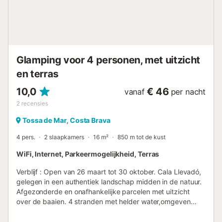
Bar een uniek uitzicht op de mediterrane zonsondergang
biedt met heerlijke cocktails.Voor ontspanning en welzijn
zijn er diverse faciliteiten beschikbaar, zodat elke gast kan
genieten van rust of gezelligheid in de
gemeenschappelijke ruimtes.Het resort is omgeven door
pijnbomen en ligt vlak bij de kristalheldere baai van Sa
Glamping voor 4 personen, met uitzicht
Riera, waardoor u volledig opgaat in ...
en terras
10,0
€ 46
vanaf
per nacht
2
recensies
Tossa de Mar, Costa Brava
4 pers.
2 slaapkamers
16 m²
850 m tot de kust
WiFi, Internet, Parkeermogelijkheid, Terras
Verblijf : Open van 26 maart tot 30 oktober. Cala Llevadó,
gelegen in een authentiek landschap midden in de natuur.
Afgezonderde en onafhankelijke parcelen met uitzicht
over de baaien. 4 stranden met helder water,omgeven
door oude pijnbomen. Gezellig, vertrouwd en gastvrij. Een
schilderachting landschap dichtbij zee. Genieten van de