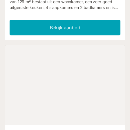
van 129 m² bestaat uit een woonkamer, een zeer goed
uitgeruste keuken, 4 slaapkamers en 2 badkamers en is
dus geschikt voor 15 personen. Extra voorzieningen zijn
onder andere Wi-Fi (geschikt voor videogesprekken), een
ventilator, een wasmachine en een tv. Een babybedje en
Bekijk aanbod
een kinderstoel zijn ook beschikbaar. Uw privé-
buitenruimte bestaat uit een zwembad, een tuin,
tuinmeubelen, een open terras, een overdekt terras, een
barbecue en een buitendouche. Afstand te voet/met de
auto tot het dichtstbijzijnde restaurant: 1.28km. Afstand te
voet/met de auto tot het dichtstbijzijnde café: 1.28km.
Afstand te voet/met de auto tot de dichtstbijzijnde bar:
1.21km. Loop-/rijafstand tot dichtstbijzijnde supermarkt:
1.31km. Loop-/rijafstand naar het strand: 14.07km Playa
de Melenara. Er is gratis parkeergelegenheid op het
terrein. Huisdieren zijn op verzoek toegestaan tegen een
toeslag van €25 per huisdier per verblijf. Airconditioning is
momenteel niet beschikbaar. Het pand heeft een interieur
zonder treden. Het pand heeft een trapvrije toegang.
Staande ventilator beschikbaar op aanvraag
Bewakingscamera aangesloten op het alarm dat alleen
wordt geactiveerd in geval van een overtreding. Feesten
zijn niet toegestaan. Handdoeken zijn inbegrepen in de