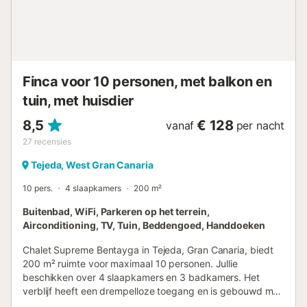
afhankelijk van het weer; wind kan invloed hebben als de
afdekking wordt verwijderd of niet gesloten blijft),
kinderbad (niet verwarmd), open en overdekt terras,
barbecue, buitendouche en speelzone voor kinderen.
Gratis parkeren op het terrein en in de straat. Huisdieren
toegestaan op aanvraag (tegen meerprijs). Wasmachine
Finca voor 10 personen, met balkon en
beschikbaar bij verblijf vana...
tuin, met huisdier
8,5
€ 128
vanaf
per nacht
27
recensies
Tejeda, West Gran Canaria
10 pers.
4 slaapkamers
200 m²
Buitenbad, WiFi, Parkeren op het terrein,
Airconditioning, TV, Tuin, Beddengoed, Handdoeken
Chalet Supreme Bentayga in Tejeda, Gran Canaria, biedt
200 m² ruimte voor maximaal 10 personen. Jullie
beschikken over 4 slaapkamers en 3 badkamers. Het
verblijf heeft een drempelloze toegang en is gebouwd met
hoogwaardige materialen. De keuken heeft ramen met