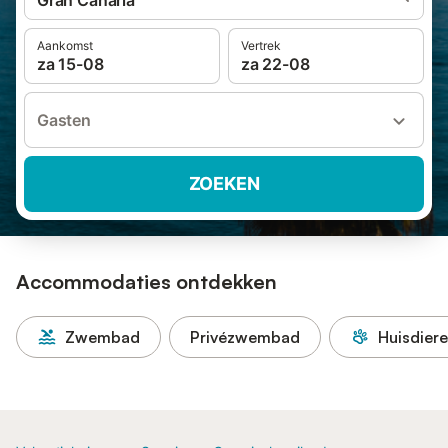
Gran Canaria
Aankomst
Vertrek
za 15-08
za 22-08
Gasten
ZOEKEN
Accommodaties ontdekken
Zwembad
Privézwembad
Huisdier