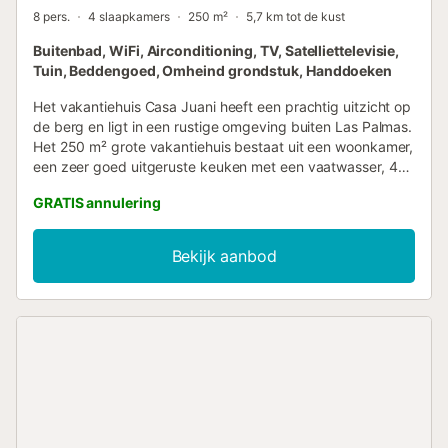
8 pers.
4 slaapkamers
250 m²
5,7 km tot de kust
Buitenbad, WiFi, Airconditioning, TV, Satelliettelevisie,
Tuin, Beddengoed, Omheind grondstuk, Handdoeken
Het vakantiehuis Casa Juani heeft een prachtig uitzicht op
de berg en ligt in een rustige omgeving buiten Las Palmas.
Het 250 m² grote vakantiehuis bestaat uit een woonkamer,
een zeer goed uitgeruste keuken met een vaatwasser, 4
slaapkamers, 1 badkamers en 1 extra toilet en is dus
GRATIS annulering
geschikt voor 8 personen. Extra voorzieningen zijn Wi-Fi
(geschikt voor videogesprekken), airconditioning, een
wasmachine, een droger en een tv in de woonkamer, in de
Bekijk aanbod
slaapkamers en buiten. Verder is er een tafeltennistafel
beschikbaar op het terrein. Een babybedje en een
kinderstoel zijn ook beschikbaar. Het vakantiehuis
beschikt over een eigen buitenruimte met een verwarmd
zwembad, een tuin, tuinmeubelen, een open terras, een
overdekt terras, een barbecue en een buitendouche.
Afstand te voet/met de auto tot het dichtstbijzijnde
restaurant: 3.63km. Afstand te voet/met de auto tot het
dichtstbijzijnde café: 4.42km. Afstand te voet/met de auto
tot de dichtstbijzijnde bar: 4.75km. Afstand te voet/met de