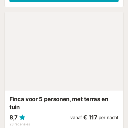
eigen buitenruimte met een verwarmd zwembad,
whirlpool, tuin, terras, balkon en barbecue. Perfect om te
ontspannen en buiten te eten. Er is een parkeerplaats
beschikbaar op het terrein. Huisdieren, roken en het vieren
van evenementen zijn niet toegestaan. Deze
accommodatie heeft richtlijnen om gasten te helpen met
het correct scheiden van afval. Meer informatie wordt ter
plaatse verstrekt. Deze woning heeft licht- en
waterbesparende voorzieningen. Voor de isolatie van deze
woning zijn duurzame materialen gebruikt. -
Strand-/badhanddoeken betaling 15,00 € per verblijf...
Finca voor 5 personen, met terras en
tuin
8,7
€ 117
vanaf
per nacht
23
recensies