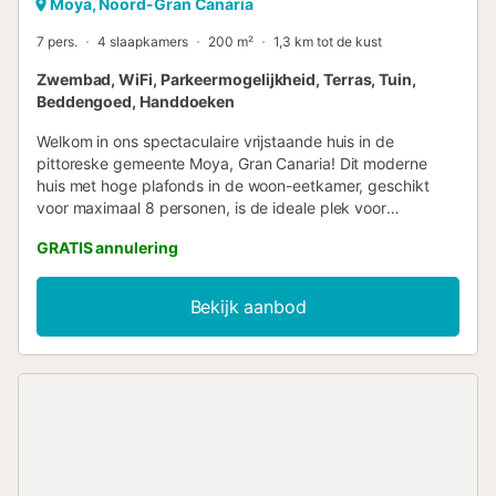
Moya, Noord-Gran Canaria
7 pers.
4 slaapkamers
200 m²
1,3 km tot de kust
Zwembad, WiFi, Parkeermogelijkheid, Terras, Tuin,
Beddengoed, Handdoeken
Welkom in ons spectaculaire vrijstaande huis in de
pittoreske gemeente Moya, Gran Canaria! Dit moderne
huis met hoge plafonds in de woon-eetkamer, geschikt
voor maximaal 8 personen, is de ideale plek voor
gezinnen, groepen vrienden of zelfs professionals op zoek
GRATIS annulering
naar een rustige plek om te werken en te ontspannen.
Begane grond: 3 slaapkamers: Twee met
tweepersoonsbedden en een met 1 eenpersoonsbed,
Bekijk aanbod
perfect voor een goede nachtrust. 3 badkamers met
douche, waarvan 2 op de begane grond.
Bovenverdieping: 1 grote slaapkamer met een
tweepersoonsbed en een en-suite badkamer, open naar
de rest van de huisruimte. De woonkamer en keuken,
volledig open en ruim, creëren een gezellige sfeer voor het
delen van onvergetelijke momenten. De moderne keuken
is uitgerust tot in het kleinste detail: oven, magnetron,
vaatwasser, capsule koffiezetapparaat, citruspers,