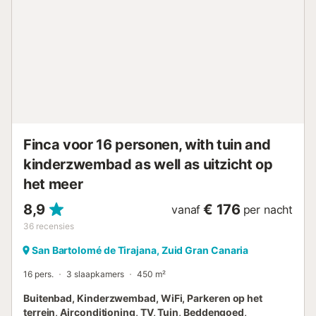
voor correcte afvalscheiding; meer informatie is ter plaatse
beschikbaar. De woning beschikt over energiebesparende
en waterbesparende voorzieningen....
Finca voor 16 personen, with tuin and
kinderzwembad as well as uitzicht op
het meer
8,9
€ 176
vanaf
per nacht
36
recensies
San Bartolomé de Tirajana, Zuid Gran Canaria
16 pers.
3 slaapkamers
450 m²
Buitenbad, Kinderzwembad, WiFi, Parkeren op het
terrein, Airconditioning, TV, Tuin, Beddengoed,