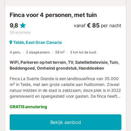
toegestaan. Na 22:00 uur is het niet toegestaan om lawaai
te maken dat de bur...
Finca voor 4 personen, met tuin
9,8
€ 85
vanaf
per nacht
39
recensies
Telde, East Gran Canaria
4 pers.
2 slaapkamers
38 m²
3 km tot de kust
WiFi, Parkeren op het terrein, TV, Satelliettelevisie, Tuin,
Beddengoed, Omheind grondstuk, Handdoeken
Finca La Suerte Grande is een landbouwfinca van 35.000
m² in Telde, met een grote variatie aan fruitbomen. Zoveel
natuur midden in de stad is zeldzaam; deze plek is in 2022
gerenoveerd en opengesteld voor gasten. De finca heeft 7
vakantiehuizen, verspreid over het terrein. Het is geen
GRATIS annulering
hotel. Appartement Lis ligt in La Casona, samen met vier
andere vakantiewoningen: Cala, Musa, Iris en Dalia. Het
biedt plaats aan 4 personen, met een woonkeuken,
Bekijk aanbod
badkamer, 2 eenpersoonsbedden en 1 tweepersoonsbed.