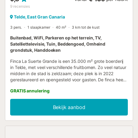
9
recensies
Telde, East Gran Canaria
3 pers.
1 slaapkamer
40 m²
3 km tot de kust
Buitenbad, WiFi, Parkeren op het terrein, TV,
Satelliettelevisie, Tuin, Beddengoed, Omheind
grondstuk, Handdoeken
Finca La Suerte Grande is een 35.000 m² grote boerderij
in Telde, met veel verschillende fruitbomen. Zo veel natuur
midden in de stad is zeldzaam; deze plek is in 2022
gerestaureerd en opengesteld voor gasten. De finca heeft
7 vakantiewoningen, verspreid over het terrein. Het is
GRATIS annulering
geen hotel. Appartement Jacaranda is een zelfstandige
vakantiewoning voor 4 personen. Jullie beschikken over
een woonkeuken, badkamer, een tweepersoonsbed en
Bekijk aanbod
een slaapbank voor 2 personen, plus een ruime tuin.
Jacaranda ligt dicht bij de andere faciliteiten, zoals het
zwembad, de wasmachine en de droger, die gedeeld
worden met 5 andere appartementen. Personen die niet
tot de reservering behoren, zijn niet toegestaan in onze