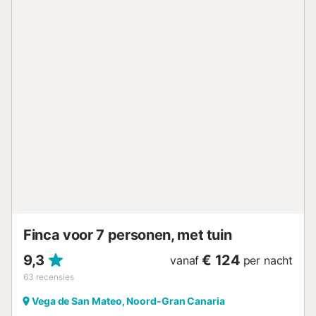
- 4 personen Alle kamers hebben een eigen badkamer en
er zijn 2 badkamers (WC + 1 wastafel) op het hoofdterras.
- 1 Woonkamer met Smart TV, twee banken (bed) en een
tafel. TOTAAL : 12 personen - 1 appartement (beneden)
voor 4 personen met 2 slaapkamers (2
tweepersoonsbedden), 1 badkamer met douche +
wastafel, en een volledig uitgeruste keuken (met oven,
vaatwasser en magnetron). Om toegang te hebben tot het
appartement (extra verdieping), moet de reservering
worden gemaakt met een minimum van 14 personen. Extra
voorzieningen zijn Wi-Fi (geschikt voor videogesprekken),
airconditioning in de slaapkamers, staande ventilatoren,
een wasmachine en een tv. Bovendien kunnen gasten
tafeltennissen met paddels, ballen en een verstelbaar net.
Een babybedje en een kinderstoel zijn ook beschikbaar.
Het hoogtepunt van deze accom...
Finca voor 7 personen, met tuin
9,3
€ 124
vanaf
per nacht
63
recensies
Vega de San Mateo, Noord-Gran Canaria