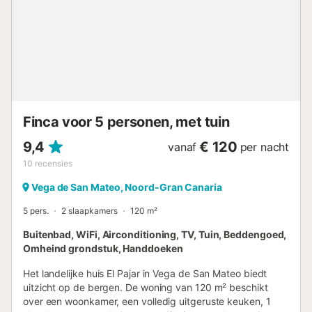
auto tot de dichtstbijzijnde supermarkt: 3.66km. Afstand
te voet/met de auto naar het strand: 11.6km Las Canteras
Strand. Er is gratis parkeergelegenheid in de straat.
Huisdieren zijn op verzoek toegestaan. De woning heeft
een traploze toegang en interieur. Geen feestjes
toegestaan....
Finca voor 5 personen, met tuin
9,4
€ 120
vanaf
per nacht
10
recensies
Vega de San Mateo, Noord-Gran Canaria
5 pers.
2 slaapkamers
120 m²
Buitenbad, WiFi, Airconditioning, TV, Tuin, Beddengoed,
Omheind grondstuk, Handdoeken
Het landelijke huis El Pajar in Vega de San Mateo biedt
uitzicht op de bergen. De woning van 120 m² beschikt
over een woonkamer, een volledig uitgeruste keuken, 1