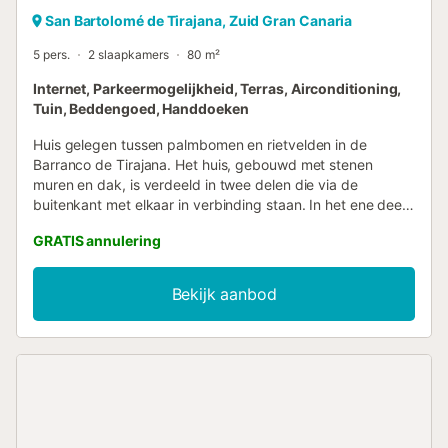
San Bartolomé de Tirajana, Zuid Gran Canaria
5 pers.
2 slaapkamers
80 m²
Internet, Parkeermogelijkheid, Terras, Airconditioning,
Tuin, Beddengoed, Handdoeken
Huis gelegen tussen palmbomen en rietvelden in de
Barranco de Tirajana. Het huis, gebouwd met stenen
muren en dak, is verdeeld in twee delen die via de
buitenkant met elkaar in verbinding staan. In het ene deel
bevinden zich een tweepersoonsslaapkamer, een
GRATIS annulering
badkamer en een woonkamer met open haard, stereo-
installatie, tv en video. Het andere deel heeft een
tweepersoonsslaapkamer, een badkamer en de keuken.
Bekijk aanbod
Buiten is er een groot terras met barbecue, houtoven en
passend meubilair om te genieten van het prachtige
uitzicht op het palmbos. In het lager gelegen gedeelte van
de woning is er een privézwembad met solarium en
ligstoelen....