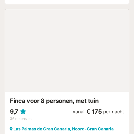
De slaapkamers zijn met elkaar verbonden zonder deuren;
de tweepersoonskamer is geïntegreerd in de woonkamer.
Jullie beschikken over een privéterras. Alleen gasten die
deel uitmaken van de reservering zijn toegestaan in de
accommodaties. Feesten zijn strikt verboden in onze
accommodaties. Lis deelt faciliteiten met 5 andere
appartementen; het zwembad, de pergola, wasmachine
en droger zijn gemeenschappelijk. Er is gratis
parkeergelegenheid....
Finca voor 8 personen, met tuin
9,7
€ 175
vanaf
per nacht
36
recensies
Las Palmas de Gran Canaria, Noord-Gran Canaria