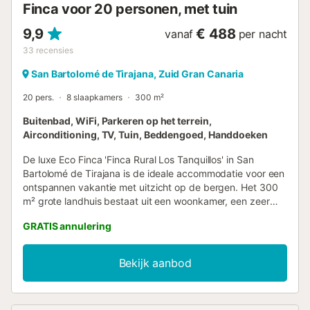
Finca voor 20 personen, met tuin
9,9
€ 488
vanaf
per nacht
33
recensies
San Bartolomé de Tirajana, Zuid Gran Canaria
20 pers.
8 slaapkamers
300 m²
Buitenbad, WiFi, Parkeren op het terrein,
Airconditioning, TV, Tuin, Beddengoed, Handdoeken
De luxe Eco Finca 'Finca Rural Los Tanquillos' in San
Bartolomé de Tirajana is de ideale accommodatie voor een
ontspannen vakantie met uitzicht op de bergen. Het 300
m² grote landhuis bestaat uit een woonkamer, een zeer
goed uitgeruste keuken, 5 slaapkamers en 5 badkamers,
GRATIS annulering
evenals 2 extra toiletten en is daarom geschikt voor 18
personen. We hebben in totaal 5 kamers met
airconditioning: - 2 tweepersoonskamers
Bekijk aanbod
(tweepersoonsbed) - 4 personen. - 2 tweepersoonskamers
(eenpersoonsbedden) - 4 personen - 1 vierpersoonskamer
(met een tweepersoonsbed en twee eenpersoonsbedden)