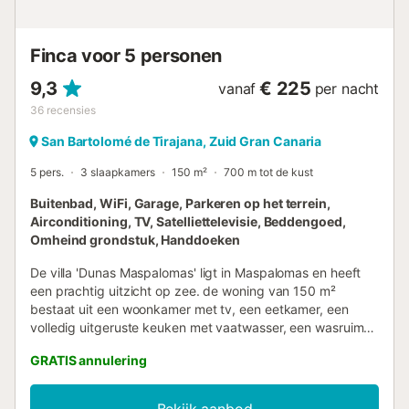
volgende extra kosten met zich mee: -Tussen 20:30 en
22:00 - €30 -Tussen 22:00 en 00:00 - €50 -Tussen 00:00
en 01:30 - €80 Regionaal Toeristenlicentiecode voor
Finca voor 5 personen
Vakantieverhuu...
9,3
€ 225
vanaf
per nacht
36
recensies
San Bartolomé de Tirajana, Zuid Gran Canaria
5 pers.
3 slaapkamers
150 m²
700 m tot de kust
Buitenbad, WiFi, Garage, Parkeren op het terrein,
Airconditioning, TV, Satelliettelevisie, Beddengoed,
Omheind grondstuk, Handdoeken
De villa 'Dunas Maspalomas' ligt in Maspalomas en heeft
een prachtig uitzicht op zee. de woning van 150 m²
bestaat uit een woonkamer met tv, een eetkamer, een
volledig uitgeruste keuken met vaatwasser, een wasruimte
met wasmachine en droger, 3 slaapkamers en 3
GRATIS annulering
badkamers en is dus geschikt voor 5 personen. Er is een
buitenterras van 50 m² voor de duinen. Extra
voorzieningen zijn high-speed Wi-Fi met een speciale