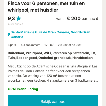
Finca voor 6 personen, met tuin en
prijs. Beddengoed is bij de pr...
whirlpool, met huisdier
9,3
€ 200
vanaf
per nacht
4
recensies
Santa María de Guía de Gran Canaria, Noord-Gran
Canaria
6 pers.
4 slaapkamers
120 m²
2,8 km tot de kust
Buitenbad, Whirlpool, WiFi, Parkeren op het terrein, TV,
Tuin, Beddengoed, Omheind grondstuk, Handdoeken
Met uitzicht op de Atlantische Oceaan is villa Alegría in Las
Palmas de Gran Canaria perfect voor een ontspannen
vakantie. De woning van 120 m² bestaat uit een
woonkamer, een keuken, 4 slaapkamers en 3 badkamers
en een extra toilet en is daarom geschikt voor 6 personen.
GRATIS annulering
Extra voorzieningen zijn Wi-Fi met een speciale werkruimte
voor thuiskantoor, een tv, een wasmachine en
strand-/badhanddoeken. Deze accommodatie biedt niet:
Bekijk aanbod
airconditioning. Deze vakantiewoning beschikt over een