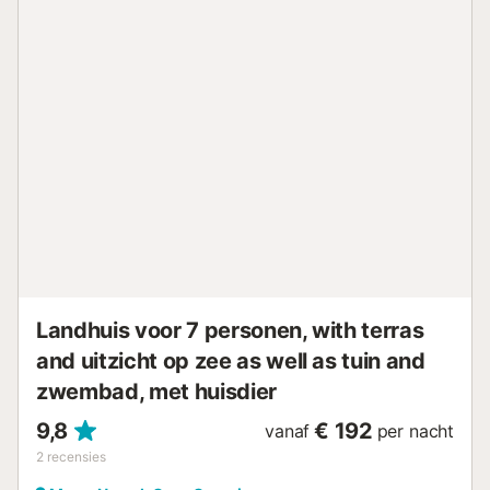
accommodaties. Feesten zijn strikt verboden in onze
woningen. Er is gratis parkeergelegenheid beschikbaar....
Landhuis voor 7 personen, with terras
and uitzicht op zee as well as tuin and
zwembad, met huisdier
9,8
€ 192
vanaf
per nacht
2
recensies