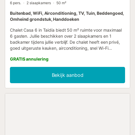
6 pers.
2 slaapkamers
50 m²
Buitenbad, WiFi, Airconditioning, TV, Tuin, Beddengoed,
Omheind grondstuk, Handdoeken
Chalet Casa 6 in Taidía biedt 50 m² ruimte voor maximaal
6 gasten. Jullie beschikken over 2 slaapkamers en 1
badkamer tijdens jullie verblijf. De chalet heeft een privé,
goed uitgeruste keuken, airconditioning, snel Wi-Fi
geschikt voor videogesprekken, tv, een aparte werkplek
GRATIS annulering
en een privé onoverdekt terras met bergzicht dat exclusief
voor jullie is. Geniet van comfort en een prachtig uitzicht
tijdens jullie verblijf. Ontspan bij het gedeelde verwarmde
Bekijk aanbod
buitenzwembad van Palmeral de Taidía in Taidía en geniet
van de gezamenlijke tuin en het open terras. Voor jullie
gemak is er een buitendouche beschikbaar. Parkeren kan
op straat en zelf inchecken is mogelijk. Evenementen zijn
niet toegestaan op het terrein....