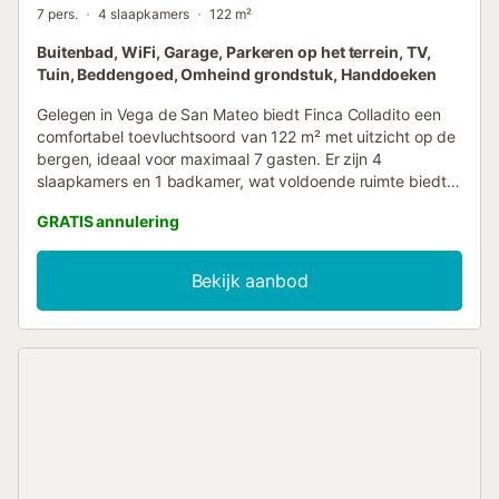
7 pers.
4 slaapkamers
122 m²
Buitenbad, WiFi, Garage, Parkeren op het terrein, TV,
Tuin, Beddengoed, Omheind grondstuk, Handdoeken
Gelegen in Vega de San Mateo biedt Finca Colladito een
comfortabel toevluchtsoord van 122 m² met uitzicht op de
bergen, ideaal voor maximaal 7 gasten. Er zijn 4
slaapkamers en 1 badkamer, wat voldoende ruimte biedt
voor groepen of families. De privékeuken is volledig
GRATIS annulering
uitgerust zodat jullie zelf maaltijden kunnen bereiden
tijdens het verblijf. Tot de voorzieningen behoren Wi-Fi, tv,
ventilator, wasmachine, droger en een kinderbedje voor
Bekijk aanbod
gezinnen met baby's. Jullie kunnen genieten van een
privétuin, zowel overdekte als open terrassen, en een
privé buitenzwembad. Daarnaast is er een buitendouche
voor extra comfort na het zwemmen. De terrassen zijn
uitgerust met een privébarbecue, perfect om buiten te
koken terwijl jullie van het berglandschap genieten. De
accommodatie beschikt over 3 parkeerplaatsen, wat de
aankomst en het verblijf voor de gasten vergemakkelijkt....