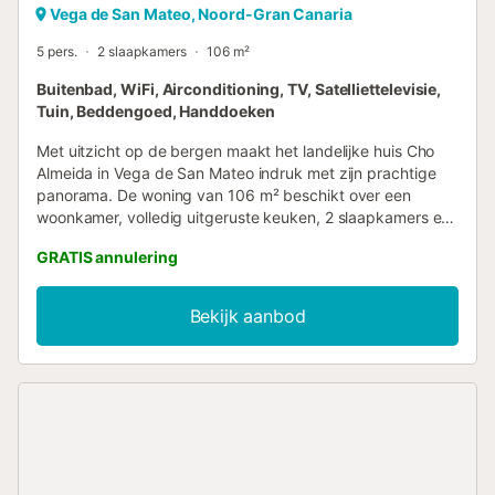
Vega de San Mateo, Noord-Gran Canaria
5 pers.
2 slaapkamers
106 m²
Buitenbad, WiFi, Airconditioning, TV, Satelliettelevisie,
Tuin, Beddengoed, Handdoeken
Met uitzicht op de bergen maakt het landelijke huis Cho
Almeida in Vega de San Mateo indruk met zijn prachtige
panorama. De woning van 106 m² beschikt over een
woonkamer, volledig uitgeruste keuken, 2 slaapkamers en
2 badkamers, geschikt voor maximaal 5 personen. Tot de
GRATIS annulering
extra voorzieningen behoren snel Wi-Fi geschikt voor
videogesprekken, een aparte werkplek voor thuiswerken,
tv, airconditioning en wasmachine. Op verzoek zijn er een
Bekijk aanbod
kinderstoel en babybedje beschikbaar, evenals een extra
bed voor de vijfde gast. Jullie beschikken over een
privéterras buiten met barbecue. Daarnaast hebben jullie
toegang tot een gedeelde buitenruimte met zwembad,
tuin en buitendouche. Gratis parkeren op straat is mogelijk.
Huisdieren, roken en feesten zijn niet toegestaan. Er zijn
beveiligingscamera’s en geluidsopnameapparatuur op de
buitenruimtes. Deze accommodatie hanteert richtlijnen