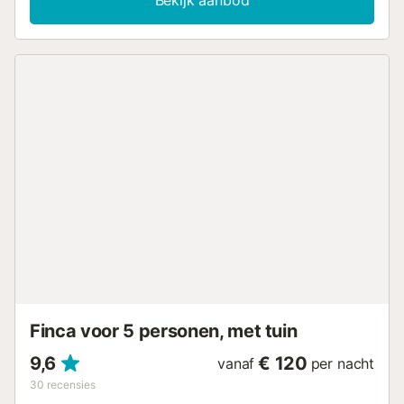
Bekijk aanbod
werkruimte voor kantoor aan huis, airconditioning in alle
kamers, een wasmachine en een tv. Een babybedje en een
kinderstoel zijn ook beschikbaar. Je privé buitenruimte van
50 m² is voorzien van tuinmeubilair, een open terras en
een barbecue. Een gemeenschappelijke buitenruimte,
bestaande uit een verwarmd, gezouten zwembad en een
buitendouche, is ook beschikbaar voor jouw gebruik. Dit
huis is gelegen in een bevoorrechte locatie in het
natuurpark Dunas de Maspalomas. Op loopafstand zijn er
restaurants, een winkelcentrum, apotheken, cafés,
bushaltes, taxi's haltes, supermarkten, enz. Loop/rijafstand
naar het dichtstbijzijnde café: 576m. Loop/rijafstand naar
de dichtstbijzijnde bar: 940m. Loopafstand/rijafstand tot
het dichtstbijzijnde restaurant: 290m. Afstand te voet/met
de auto tot het strand: 500m El Veril. Afstand te voet/met
de auto tot de dichtstbijzijnde supermarkt: 457m.
Dichtstbijzijnde vliegveld: 33km Luchthaven Gran Canaria.
Er is gratis parkeergelegenheid en ee...
Finca voor 5 personen, met tuin
9,6
€ 120
vanaf
per nacht
30
recensies