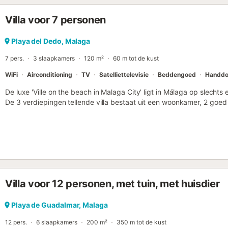
Villa voor 7 personen
Playa del Dedo, Malaga
7 pers.
3 slaapkamers
120 m²
60 m tot de kust
WiFi
Airconditioning
TV
Satelliettelevisie
Beddengoed
Handdo
De luxe 'Ville on the beach in Malaga City' ligt in Málaga op slechts 
De 3 verdiepingen tellende villa bestaat uit een woonkamer, 2 goe
vaatwasser, 3 slaapkamers en 3 badkamers en is daarmee geschikt
voorzieningen zijn Wi-Fi (geschikt voor videogesprekken), aircondit
woonkamer, verwarming, een wasmachine en een tv. Een babybedje 
beschikbaar op aanvraag. Uw privé-buitenruimte bestaat uit een op
kunt ontspannen en genieten van het uitzicht. Loop-/rijafstand naar 
Loop-/rijafstand naar dichtstbijzijnde café: 167m. Afstand te voet/m
bar: 10m. Afstand te voet/met de auto tot de dichtstbijzijnde supe
Villa voor 12 personen, met tuin, met huisdier
auto naar het strand: 25m Playa Virginia. Afstand te voet/met de a
Luchthaven Malaga - Costa del Sol. Er is gratis parkeergelegenheid
gelegen aan een voetgangersstraat). Huisdieren en feestjes zijn niet
Playa de Guadalmar, Malaga
met check-in/out tijd als de woning beschikbaar is. Beveiligingsca
12 pers.
6 slaapkamers
200 m²
350 m tot de kust
uitgeschakeld tijdens het verblijf van de gasten. Gasten kunnen ti