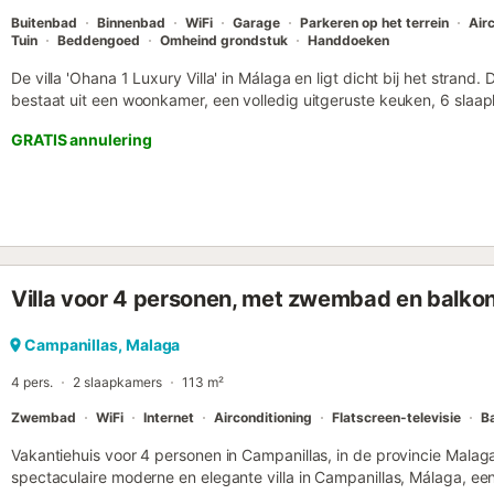
camera's ...
Buitenbad
Binnenbad
WiFi
Garage
Parkeren op het terrein
Air
Tuin
Beddengoed
Omheind grondstuk
Handdoeken
De villa 'Ohana 1 Luxury Villa' in Málaga en ligt dicht bij het stran
bestaat uit een woonkamer, een volledig uitgeruste keuken, 6 sla
geschikt voor 10 personen. Tot de beschikbare voorzieningen beho
GRATIS annulering
werkruimte voor kantoor aan huis, gecentraliseerde airconditionin
streamingdiensten en een selectie van kinderboeken en speelgoed.
zijn ook aanwezig. Het hoogtepunt van de villa is de privé-buiten
betaling worden verwarmd), een tuin, een open terras, een barbec
hebben de gasten toegang tot een gemeenschappelijk overdekt t
afgesloten met glazen luiken. De villa is gunstig gelegen op 3 minu
slechts 5 minuten om de lokale service gebied met een supermarkt,
Villa voor 4 personen, met zwembad en balkon
te voet te bereiken. De dichtstbijzijnde luchthaven ligt op minder da
parkeerplaatsen zijn beschikbaar op het terrein en 3 in een garage. 
straat. Gezinnen met kinderen zijn welkom. Huisdieren zijn toegestaa
Campanillas, Malaga
voor videogesprekken. Feesten en soortgelijke evenementen zijn ni
4 pers.
2 slaapkamers
113 m²
Strand-/zwembadhanddoeken ...
Zwembad
WiFi
Internet
Airconditioning
Flatscreen-televisie
B
Vakantiehuis voor 4 personen in Campanillas, in de provincie Mala
spectaculaire moderne en elegante villa in Campanillas, Málaga, een