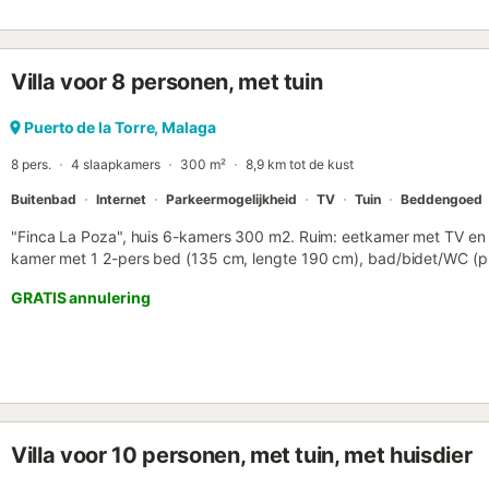
uitzicht op zee en de bergen, en een absolute stilte die uitnodigt to
toevluchtsoord voor families of groepen vrienden. Gelegen op slecht
de toegang eenvoudig dankzij goede geasfalteerde bergwegen, ho
Villa voor 8 personen, met tuin
compact terrein zijn, veilig en toegankelijk. In Olías vindt u alle ba
als u liever grote winkelcentra bezoekt, is het dichtstbijzijnde com
Bovendien zijn de Costa del Sol en de stad Málaga een comfortabele
Puerto de la Torre, Malaga
natuur te combineren met cultuur, strand en recreatie. Het pand valt
8 pers.
4 slaapkamers
300 m²
8,9 km tot de kust
Buitenbad
Internet
Parkeermogelijkheid
TV
Tuin
Beddengoed
"Finca La Poza", huis 6-kamers 300 m2. Ruim: eetkamer met TV e
kamer met 1 2-pers bed (135 cm, lengte 190 cm), bad/bidet/WC (pr
cm, lengte 190 cm). 1 kamer met 2 bedden (90 cm, lengte 190 cm)
GRATIS annulering
lengte 190 cm), TV. Keuken (oven, afwasmachine, 4 keramische gla
koffiemachine) met doorgeefluik. Douche/bidet/WC, aparte WC. Ele
Terrasmeubelen, barbecue, ligstoelen. Uitzicht op de bergen. Ter b
(WiFi, gratis). Parkeerplaats (4 Auto's) bij het huis. VITAR/MA/2093 /
ESFCTU000029026000199525000000000000000VTAR/MA/0209
Villa voor 10 personen, met tuin, met huisdier