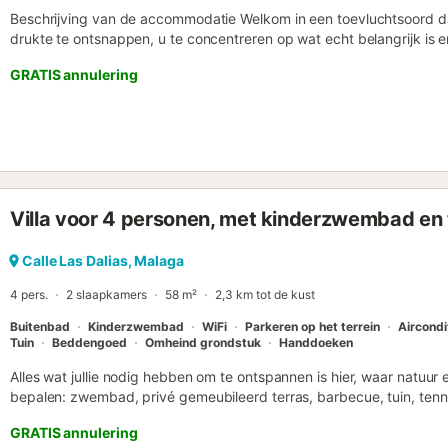
Beschrijving van de accommodatie Welkom in een toevluchtsoord d
drukte te ontsnappen, u te concentreren op wat echt belangrijk is 
welzijn. Dit Andalusische landhuis, genesteld in een natuurlandschap wa
GRATIS annulering
ideale plek voor yoga-retraites, spirituele pauzes of gewoon voor ied
komen. Het huis beschikt over zes tweepersoonskamers, elk ontwor
hoofdchakra's vertegenwoordigt. Dit creëert een unieke sfeer die uit
ontspanning. De volledig uitgeruste keuken en het gezellige woon
gemeenschap en gezonde voeding. Buiten biedt een privézwembad 
terwijl het terras met tafels en een chill-outruimte perfect is om on
zonsondergang te genieten tijdens een diner. Voor degenen die graa
Villa voor 4 personen, met kinderzwembad en 
barbecue beschikbaar. Het hart van deze plek is de yogaruimte: ruim,
yogaoefeningen, meditatie of begeleide therapieën. Daarnaast, on
brandt zachtjes een gouden vuurkorf, omgeven door comfortabele fa
Calle Las Dalias, Malaga
contemplatie, stilte of diepgaande gesprekken onder de sterrenhem
4 pers.
2 slaapkamers
58 m²
2,3 km tot de kust
lichaam en geest t...
Buitenbad
Kinderzwembad
WiFi
Parkeren op het terrein
Aircondi
Tuin
Beddengoed
Omheind grondstuk
Handdoeken
Alles wat jullie nodig hebben om te ontspannen is hier, waar natuur
bepalen: zwembad, privé gemeubileerd terras, barbecue, tuin, tennis
privéparkeerplaats en airconditioning (warm/koud). Slechts 7 minut
GRATIS annulering
van het historische centrum. Gelegen op een rustige plek op de hel