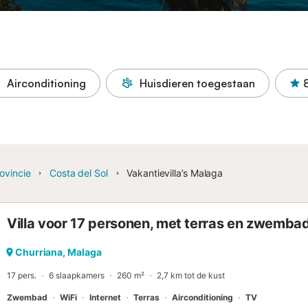
Airconditioning
Huisdieren toegestaan
ovincie
Costa del Sol
Vakantievilla’s Malaga
Villa voor 17 personen, met terras en zwemba
Churriana, Malaga
17 pers.
6 slaapkamers
260 m²
2,7 km tot de kust
Zwembad
WiFi
Internet
Terras
Airconditioning
TV