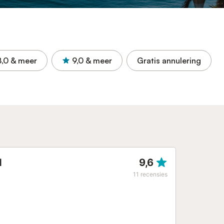
8,0
& meer
9,0
& meer
Gratis annulering
d
9,6
11
recensies