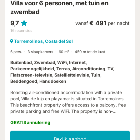
Villa voor 6 personen, met tuin en
zwembad
9,7
€ 491
vanaf
per nacht
16
recensies
Torremolinos, Costa del Sol
6 pers.
3 slaapkamers
60 m²
450 m tot de kust
Buitenbad, Zwembad, WiFi, Internet,
Parkeermogelijkheid, Terras, Airconditioning, TV,
Flatscreen-televisie, Satelliettelevisie, Tuin,
Beddengoed, Handdoeken
Boasting air-conditioned accommodation with a private
pool, Villa de lujo en playamar is situated in Torremolinos.
This beachfront property offers access to a balcony, free
private parking and free WiFi. The property is non-
smoking and is located 1....
GRATIS annulering
Bekijk aanbod