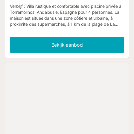
Verblijf : Villa rustique et confortable avec piscine privée à
Torremolinos, Andalousie, Espagne pour 4 personnes. La
maison est située dans une zone côtière et urbaine, à
proximité des supermarchés, à 1 km de la plage de La
Carihuela et à 1 km de la mer Méditerranée. Huisvesting :
Villa rustique et confortable avec piscine privée à
Torremolinos, Andalousie, Espagne pour 4 personnes. La
Bekijk aanbod
maison est située dans une zone côtière et urbaine, à
proximité des supermarchés, à 1 km de la plage de La
Carihuela et à 1 km de la mer Méditerranée. La maison
dispose de 2 chambres, 1 salle de bain et 1 toilette pour
invités. L'hébergement offre intimité, un magnifique jardin
arboré avec pelouse et une belle piscine. Son confort et sa
proximité de la plage, des commerces, des activités
sportives, des installations de divertissement et des lieux
de sortie font de cette villa un endroit idéal pour passer
vos vacances en Espagne avec votre famille ou vos amis.
Intérieur de la villa * salon avec climatisation et télévision *
salle à manger avec climatisation * 2 chambres, 1 salle de
bain et 1 toilette pour invités * antenne satellite * coffre-
fort * machine à laver dans la cuisine Cuisine * cuisine
avec plaques électriques, four électrique et micro-ondes,