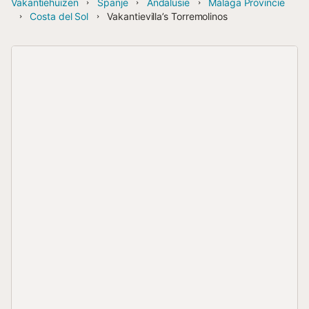
Vakantiehuizen
Spanje
Andalusië
Málaga Provincie
Costa del Sol
Vakantievilla’s Torremolinos