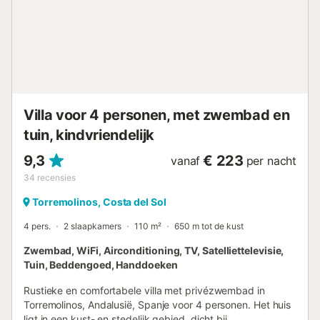
buitenjacuzzi, binnensauna, centrale verwarming,
airconditioning in het hele huis, privé zwembad, privé
verwarmd zwembad, garage en parkeergelegenheid in
hetzelfde gebouw, 1 TV, satelliet (Talen: Spaans, Engels,
Duits, Nederlands, Frans, Russisch, Zweeds, Noors),
stereo-installatie, DVD. In de aparte inductiekeuken zijn
een koelkast, magnetron, oven, vriezer, wasmachine,
vaatwasser, servies/bestek, k...
Villa voor 4 personen, met zwembad en
tuin, kindvriendelijk
9,3
€ 223
vanaf
per nacht
34
recensies
Torremolinos, Costa del Sol
4 pers.
2 slaapkamers
110 m²
650 m tot de kust
Zwembad, WiFi, Airconditioning, TV, Satelliettelevisie,
Tuin, Beddengoed, Handdoeken
Rustieke en comfortabele villa met privézwembad in
Torremolinos, Andalusië, Spanje voor 4 personen. Het huis
ligt in een kust- en stedelijk gebied, dicht bij