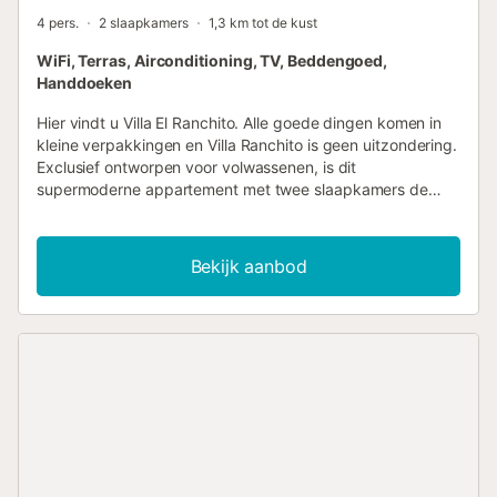
4 pers.
2 slaapkamers
1,3 km tot de kust
WiFi, Terras, Airconditioning, TV, Beddengoed,
Handdoeken
Hier vindt u Villa El Ranchito. Alle goede dingen komen in
kleine verpakkingen en Villa Ranchito is geen uitzondering.
Exclusief ontworpen voor volwassenen, is dit
supermoderne appartement met twee slaapkamers de
perfecte ontsnapping voor een stel of een kleine groep
vrienden om te ontspannen op het terrein, te genieten van
uw eigen privézwembad, te relaxen in de uitnodigende
Bekijk aanbod
hangmat en buiten te dineren. Of als u er graag op uit
trekt, bent u gunstig gelegen op loopafstand van alle
lokale winkels en restaurants die Torremolinos te bieden
heeft. Er is ook de mogelijkheid om op de trein te springen
en een van de vele prachtige steden aan de Costa del Sol
langs de zee te bezoeken. Binnen in El Ranchito (Kleine
Ranch) vindt u een open woon-, keuken- en eetruimte, die
via een groot raam uitkijkt op de tuin, zodat veel natuurlijk
licht deze prachtige villa vult. De slaapkamers zijn
smaakvol ingericht in turquoise en wit, wat het gevoel