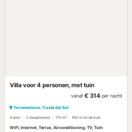
charmante gazontuin met fruitbomen, waar gasten kunnen
ontspannen rond het ruime terras. Het privézwembad
wordt omringd door ligstoelen met chique parasols, terwijl
comfortabele rotanbanken, een gezellige eethoek en een
ingebouwde barbecue beschikbaar zijn voor maaltijden en
drankjes in de buitenlucht. Er is een restaurant op slechts
20 meter afstand van de villa als u geen zin heeft om te
koken, terwijl de prachtige Blue Flag-stranden waar het
resort beroemd om is op 20 minuten lopen te vinden zijn –
kies uit zeven kilometer gouden kustlijn voor uw perfecte
plekje in de zon. Torremolinos biedt ook tal van attracties
voor alle leeftijden: of u nu wilt genieten van een rustig
dine...
Villa voor 4 personen, met tuin
€ 314
vanaf
per nacht
Torremolinos, Costa del Sol
4 pers.
2 slaapkamers
110 m²
650 m tot de kust
WiFi, Internet, Terras, Airconditioning, TV, Tuin