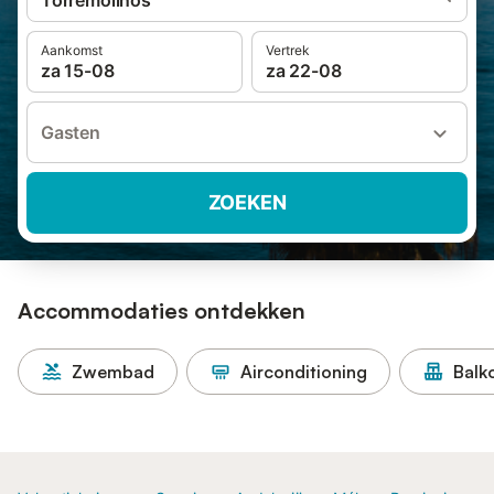
Torremolinos
Aankomst
Vertrek
za 15-08
za 22-08
Gasten
ZOEKEN
Accommodaties ontdekken
Zwembad
Airconditioning
Balk