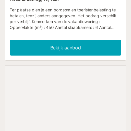
Ter plaatse dien je een borgsom en toeristenbelasting te
betalen, tenzij anders aangegeven. Het bedrag verschilt
per verblijf. Kenmerken van de vakantiewoning :
Oppervlakte (m²) : 450 Aantal slaapkamers : 6 Aantal
sterren Balkon Verwarming Airco Vriezer wasmachine
Magnetron TV Terras tuin Huisdieren toegestaan Barbecue
Oven Haard Afwasmachine Wasdroger Privézwembad
Bekijk aanbod
Wifi-toegang Parkeerplaats Wifi Haardroger Koelkast
Koffiezetapparaat Waterkoker Strijkplank en strijkijzer
Aantal badkamers : 1...