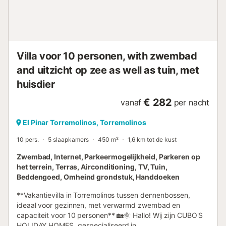
presse-agrumes, ainsi que tous les ustensiles, la vaisselle
et les couverts nécessaires pour cuisiner comme à la
maison. À l'extérieur, vous trouverez une fantastique
terrasse privée de 60 m², parfaite pour prendre le petit-
déjeuner en plein air, vous détendre ou profiter du climat
Villa voor 10 personen, with zwembad
méditerranéen agréable. La parcelle est complètement
and uitzicht op zee as well as tuin, met
clôturée, offrant plus d'intimité et de tranquillité. Pour vot...
huisdier
€ 282
vanaf
per nacht
El Pinar Torremolinos, Torremolinos
10 pers.
5 slaapkamers
450 m²
1,6 km tot de kust
Zwembad, Internet, Parkeermogelijkheid, Parkeren op
het terrein, Terras, Airconditioning, TV, Tuin,
Beddengoed, Omheind grondstuk, Handdoeken
**Vakantievilla in Torremolinos tussen dennenbossen,
ideaal voor gezinnen, met verwarmd zwembad en
capaciteit voor 10 personen** 🏡🌞 Hallo! Wij zijn CUBO'S
HOLIDAY HOMES, gespecialiseerd in