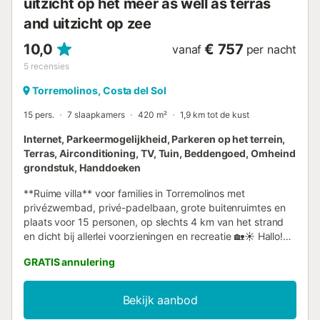
uitzicht op het meer as well as terras
and uitzicht op zee
10,0
€ 757
vanaf
per nacht
5
recensies
Torremolinos, Costa del Sol
15 pers.
7 slaapkamers
420 m²
1,9 km tot de kust
Internet, Parkeermogelijkheid, Parkeren op het terrein,
Terras, Airconditioning, TV, Tuin, Beddengoed, Omheind
grondstuk, Handdoeken
**Ruime villa** voor families in Torremolinos met
privézwembad, privé-padelbaan, grote buitenruimtes en
plaats voor 15 personen, op slechts 4 km van het strand
en dicht bij allerlei voorzieningen en recreatie 🏡☀️ Hallo!
Wij zijn CUBO'S HOLIDAY HOMES, gespecialiseerd in
GRATIS annulering
vakantiewoningen sinds 2005. Geniet van een
onvergetelijke vakantie in deze ruime villa met 7
slaapkamers en plaats voor 15 personen, gelegen in een
Bekijk aanbod
rustige en goed bereikbare wijk van Torremolinos, ideaal