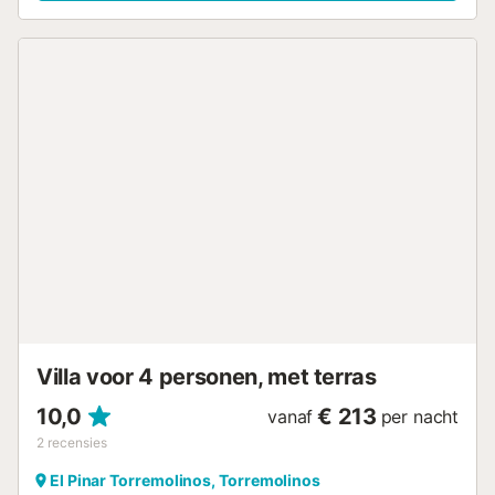
vaatwasser. Op aanvraag en tegen een toeslag zijn er een
babybedje en kinderstoel beschikbaar. Buiten vinden jullie
een privéruimte om te ontspannen, met tuin, meerdere
terrassen (waarvan één overdekt), balkon, barbecue en
een heerlijke jacuzzi. De ligging is uitstekend: op slechts
100 m van supermarkt, apotheek, restaurants en bars, en
300 m van het strand. Openbaar vervoer is vlakbij. Er is
een privéparkeerplaats en gratis parkeren op straat.
Gezinnen met kinderen en tot 3 huisdieren zijn welkom.
Roken en het organiseren van evenementen zijn
toegestaan; roken wordt aangeraden in de buitenruimtes.
Extra schoonmaak- en kookdiensten per uur, evenals
schoonmaak of stomerij tijdens het verblijf, zijn
beschikbaar tegen een toeslag. De woning heeft
beveiligingscamera’s en een alarmsysteem in gedeelde
ruimtes, die alleen geactiveerd worden bij alarm of brand.
Het huis stimuleert duurzaam gedrag met water...
Villa voor 4 personen, met terras
10,0
€ 213
vanaf
per nacht
2
recensies
El Pinar Torremolinos, Torremolinos