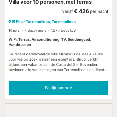
Villa voor 10 personen, met terras
Was- en strijkruimte. - Slaapkamer met tweepersoonsbed
en en-suite douche. - Aparte toilet. - Kinder- of s...
€ 426
vanaf
per nacht
El Pinar Torremolinos, Torremolinos
10 pers.
4 slaapkamers
1,2 km tot de kust
WiFi, Terras, Airconditioning, TV, Beddengoed,
Handdoeken
De recent gerenoveerde Villa Mamba is de ideale keuze
voor wie op zoek is naar een eigentijds, stijlvol verblijf
tijdens een vakantie aan de Costa del Sol. Bovendien
bevinden alle voorzieningen van Torremolinos zich direct
voor de deur als u behoefte heeft aan een ander decor. Dit
ruime huis is licht en fris, doordacht ontworpen voor een
thuis-weg-van-huis gevoel met alle ruimte die u nodig
Bekijk aanbod
heeft voor entertainment. Er zijn drie verdiepingen met een
moderne keuken en eethoek, een lounge, drie badkamers
en vier slaapkamers. De hoofdslaapkamer op de tweede
verdieping heeft zelfs een eigen minibar,
koffiezetapparaat en tv, evenals een eigen badkamer met
douche en een solarium. De villa is omgeven door een