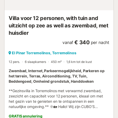
lave-vaisselle, réfrigérateur, congélateur, machine à café,
bouilloire électrique et grille-pain Chambres et salles de
bain * chambre avec clima...
Villa voor 12 personen, with tuin and
uitzicht op zee as well as zwembad, met
huisdier
€ 340
vanaf
per nacht
El Pinar Torremolinos, Torremolinos
12 pers.
6 slaapkamers
450 m²
1,6 km tot de kust
Zwembad, Internet, Parkeermogelijkheid, Parkeren op
het terrein, Terras, Airconditioning, TV, Tuin,
Beddengoed, Omheind grondstuk, Handdoeken
**Gezinsvilla in Torremolinos met verwarmd zwembad,
zeezicht en capaciteit voor 12 personen, ideaal om met
het gezin van te genieten en te ontspannen in een
natuurlijke omgeving.** 🌞🏡 Hallo! Wij zijn CUBO'S
HOLIDAY HOMES, gespecialiseerd in vakantieverhuur
GRATIS annulering
sinds 2005. Villa met zwembad + grotwoning voor 12