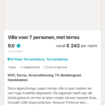
geeft aan zee te zijn, en de badkamers volgen hetzelfde
thema en bieden grote inloopdouches. Buiten vergeet u
niet naar boven te gaan om te genieten van het uitzicht
over de tuin vanaf het dakterras van de villa, perfect voor
een drankje in de avond. De eigenaar heeft aan elk detail
gedacht om het huiselijk aan te laten voelen, waaronder
USB-aansluitingen, Amazon Prime en een
welkomstgeschenk. Deze eigenzinnige, super trendy villa's
Villa voor 7 personen, met terras
zijn zeer modern e...
9,0
€ 242
vanaf
per nacht
2
recensies
El Pinar Torremolinos, Torremolinos
7 pers.
3 slaapkamers
1,3 km tot de kust
WiFi, Terras, Airconditioning, TV, Beddengoed,
Handdoeken
Deze eigenzinnige, super trendy villa is zeer modern en
van hoge kwaliteit afgewerkt. De eigenaar heeft aan elk
detail gedacht om het te laten voelen als een tweede thuis,
inclusief USB-stopcontacten, Amazon Prime en een