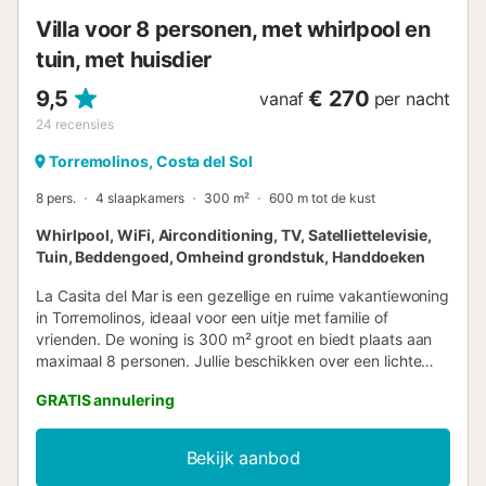
en barbecue buiten zitgedeelte en buiten eetgedeelte
Villa voor 8 personen, met whirlpool en
Meer informatie...
tuin, met huisdier
9,5
€ 270
vanaf
per nacht
24
recensies
Torremolinos, Costa del Sol
8 pers.
4 slaapkamers
300 m²
600 m tot de kust
Whirlpool, WiFi, Airconditioning, TV, Satelliettelevisie,
Tuin, Beddengoed, Omheind grondstuk, Handdoeken
La Casita del Mar is een gezellige en ruime vakantiewoning
in Torremolinos, ideaal voor een uitje met familie of
vrienden. De woning is 300 m² groot en biedt plaats aan
maximaal 8 personen. Jullie beschikken over een lichte
woonkamer, volledig uitgeruste keuken, 4 slaapkamers, 2
GRATIS annulering
badkamers en een extra toilet. Tot de voorzieningen
behoren snel Wi-Fi geschikt voor thuiswerken en
videogesprekken, een aparte werkplek, smart-tv met
Bekijk aanbod
streamingdiensten, airconditioning, wasmachine, droger en