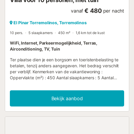
€ 480
vanaf
per nacht
El Pinar Torremolinos, Torremolinos
10 pers.
5 slaapkamers
450 m²
1,6 km tot de kust
WiFi, Internet, Parkeermogelijkheid, Terras,
Airconditioning, TV, Tuin
Ter plaatse dien je een borgsom en toeristenbelasting te
betalen, tenzij anders aangegeven. Het bedrag verschilt
per verblijf. Kenmerken van de vakantiewoning :
Oppervlakte (m²) : 450 Aantal slaapkamers : 5 Aantal
sterren Balkon Verwarming Airco Vriezer wasmachine
Magnetron TV Terras tuin Huisdieren toegestaan Barbecue
Oven Haard Afwasmachine Wasdroger Privézwembad
Bekijk aanbod
Wifi-toegang Parkeerplaats Wifi Haardroger Koelkast
Koffiezetapparaat Waterkoker Strijkplank en strijkijzer
Aantal badkamers : 1...