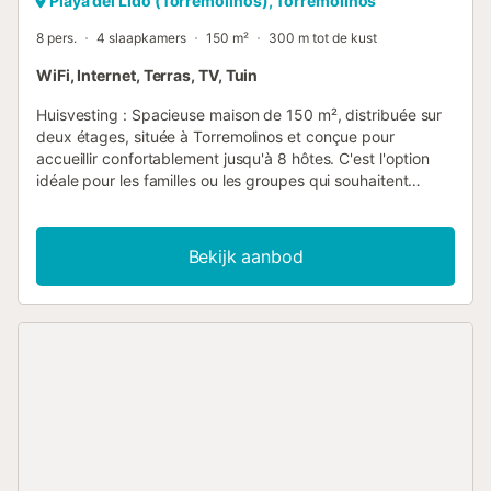
Playa del Lido (Torremolinos), Torremolinos
8 pers.
4 slaapkamers
150 m²
300 m tot de kust
WiFi, Internet, Terras, TV, Tuin
Huisvesting : Spacieuse maison de 150 m², distribuée sur
deux étages, située à Torremolinos et conçue pour
accueillir confortablement jusqu'à 8 hôtes. C'est l'option
idéale pour les familles ou les groupes qui souhaitent
profiter d'un séjour inoubliable sur la Costa del Sol. Le
logement dispose de 4 chambres, 2 salles de bains
complètes et 1 toilettes, avec un total de 6 lits (2 lits
Bekijk aanbod
doubles et 4 lits simples). Distribution du logement: Rez-
de-chaussée : Cuisine indépendante entièrement équipée,
petit salon, grand séjour, une chambre double, salle de
bain complète avec douche, patio intérieur, zone de
buanderie et un toilette. Étage supérieur : Trois chambres
et une salle de bain complète avec baignoire. La maison
est accessible aux personnes à mobilité réduite, offrant un
séjour confortable et pratique. La cuisine est
complètement équipée d'appareils électroménagers de
qualité, incluant réfrigérateur, congélateur, four, micro-
ondes, lave-vaisselle, cafetière, grille-pain, bouilloire et