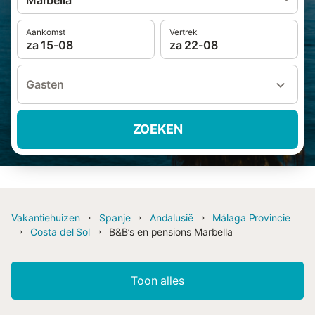
Marbella
Aankomst
Vertrek
za 15-08
za 22-08
Gasten
ZOEKEN
Vakantiehuizen
Spanje
Andalusië
Málaga Provincie
Costa del Sol
B&B’s en pensions Marbella
Toon alles