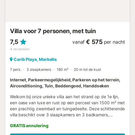
boodschappen. Het strand van El Cortijo Blanco ligt op
ongeveer 5 minuten afstand en biedt een rustiger stuk
zandstrand in vergelijking met de drukkere centrale
kustlijn van Marbella. De jachthaven van Puerto Banús ligt
op ongevee...
Villa voor 7 personen, met tuin
7,5
€ 575
vanaf
per nacht
4
recensies
Carib Playa, Marbella
7 pers.
3 slaapkamers
180 m²
20 m tot de kust
Internet, Parkeermogelijkheid, Parkeren op het terrein,
Airconditioning, Tuin, Beddengoed, Handdoeken
Welkom bij onze unieke villa aan het strand op de 1e lijn,
een oase van luxe en rust op een perceel van 1500 m² met
een prachtig zwembad en tuingedeelte. Deze schitterende
villa beschikt over 3 slaapkamers en 3 badkamers,
inclusief een apart appartement dat plaats biedt aan
GRATIS annulering
maximaal 3 gasten, compleet met een kleine keuken, een
eigen badkamer en een open haard. De villa is ontworpen