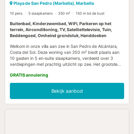
Playa de San Pedro (Marbella), Marbella
10 pers.
5 slaapkamers
350 m²
150 m tot de kust
Buitenbad, Kinderzwembad, WiFi, Parkeren op het
terrein, Airconditioning, TV, Satelliettelevisie, Tuin,
Beddengoed, Omheind grondstuk, Handdoeken
Welkom in onze villa aan zee in San Pedro de Alcántara,
Costa del Sol. Deze woning van 350 m² biedt plaats aan
10 gasten in 5 en-suite slaapkamers, verdeeld over 3
verdiepingen met prachtig uitzicht op zee. Het grootste
pluspunt is het buitengedeelte: verwarmd zwembad met
GRATIS annulering
veiligheidshek, ideaal voor gezinnen met jonge kinderen,
omringd door een tuin met ligstoelen, gras en een
barbecue – perfect voor lange avonden onder de zon van
Bekijk aanbod
Marbella. Op meerdere terrassen kunnen jullie samen
ontspannen. De villa heeft directe privétoegang tot een
natuurlijke kiezelstrand, ideaal voor een rustige
ochtendduik weg van de drukte. De omgeving is
authentiek en natuurlijk, perfect voor wie privacy en
contact met de natuur zoekt. De boulevard van San Pedro
de Alcántara met restaurants, winkels en cafés ligt op