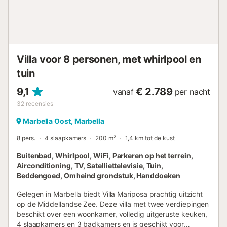
plafondhoogte van 6 meter boven de begane grond heeft
een gastentoilet en geeft toegang tot de eerste verdieping
met 3 slaapkamers. De andere 2 slaapkamers bevinden
zich op de begane grond. De enorm grote en meer dan
goed uitgeruste keuken met eettafel heeft een warme
sfeer. Het kookeiland biedt de mogelijkheid om de chef te
Villa voor 8 personen, met whirlpool en
vergezelle...
tuin
9,1
€ 2.789
vanaf
per nacht
32
recensies
Marbella Oost, Marbella
8 pers.
4 slaapkamers
200 m²
1,4 km tot de kust
Buitenbad, Whirlpool, WiFi, Parkeren op het terrein,
Airconditioning, TV, Satelliettelevisie, Tuin,
Beddengoed, Omheind grondstuk, Handdoeken
Gelegen in Marbella biedt Villa Mariposa prachtig uitzicht
op de Middellandse Zee. Deze villa met twee verdiepingen
beschikt over een woonkamer, volledig uitgeruste keuken,
4 slaapkamers en 3 badkamers en is geschikt voor