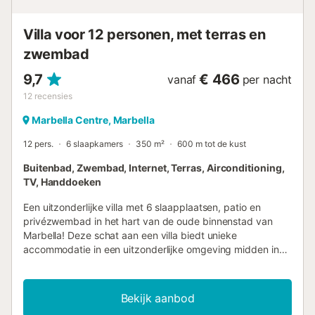
sportscholen en zelfs faciliteiten voor paardrijden....
Villa voor 12 personen, met terras en
zwembad
9,7
€ 466
vanaf
per nacht
12
recensies
Marbella Centre, Marbella
12 pers.
6 slaapkamers
350 m²
600 m tot de kust
Buitenbad, Zwembad, Internet, Terras, Airconditioning,
TV, Handdoeken
Een uitzonderlijke villa met 6 slaapplaatsen, patio en
privézwembad in het hart van de oude binnenstad van
Marbella! Deze schat aan een villa biedt unieke
accommodatie in een uitzonderlijke omgeving midden in
de historische oude binnenstad van Marbella. Dit
omgebouwde pension beschikt over 6 slaapkamers met
eigen badkamer, een prachtig dakterras en een
Bekijk aanbod
privézwembad op de centrale patio. Een slimme