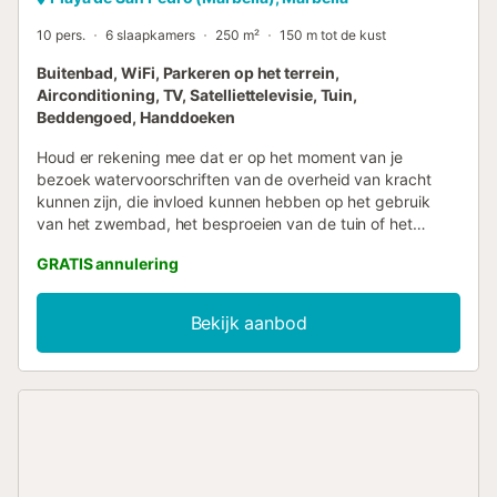
10 pers.
6 slaapkamers
250 m²
150 m tot de kust
Buitenbad, WiFi, Parkeren op het terrein,
Airconditioning, TV, Satelliettelevisie, Tuin,
Beddengoed, Handdoeken
Houd er rekening mee dat er op het moment van je
bezoek watervoorschriften van de overheid van kracht
kunnen zijn, die invloed kunnen hebben op het gebruik
van het zwembad, het besproeien van de tuin of het
beperken van het gebruik van kraanwater. Deze volledig
GRATIS annulering
uitgeruste en moderne villa ligt aan het strand van San
Pedro in Marbella. Er is internet (ADSL) WIFI in de villa. De
villa heeft vier volledige en twee extra slaapkamers. Er zijn
Bekijk aanbod
3,5 badkamers waarvan twee en suite en een badkamer
bij het zwembad. De moderne eilandkeuken is volledig
uitgerust en bevat alle benodigde machines,
kookapparatuur, serviesgoed, bestek en wasfaciliteiten. Er
is een grote woonkamer met twee sofa's, een open haard
en een satelliet televisie. Er is een toren die leidt naar de
eerste verdieping en een groot dakterras. Drie grote
terrassen bieden een spectaculair uitzicht over de zee, de