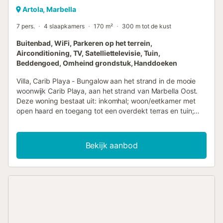
Artola, Marbella
7 pers.
4 slaapkamers
170 m²
300 m tot de kust
Buitenbad, WiFi, Parkeren op het terrein,
Airconditioning, TV, Satelliettelevisie, Tuin,
Beddengoed, Omheind grondstuk, Handdoeken
Villa, Carib Playa - Bungalow aan het strand in de mooie
woonwijk Carib Playa, aan het strand van Marbella Oost.
Deze woning bestaat uit: inkomhal; woon/eetkamer met
open haard en toegang tot een overdekt terras en tuin;
volledig uitgeruste keuken met toegang tot het terras;
hoofdslaapkamer met grote en-suite badkamer en
inloopkast; 3 slaapkamers die een badkamer delen; apart
Bekijk aanbod
gastentoilet. Ruime garage met directe toegang tot het
huis. De woning is omgeven door een zeer zonnige en
privétuin met betegeld zwembad en veel planten en
bomen. Andere kenmerken zijn: keramische tegels,
individuele airconditioning in de kamers, inbouwkasten,
rolluiken, alarm, aut. irrigatie, volledig omheind perceel met
een recent gebouwde muur en poort. Parkeerplaats voor 2
auto's op het perceel. Een ideaal familie huis, dicht bij de