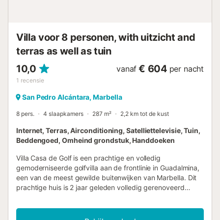
Blanco, met restaurants en supermarkten in de buurt. De
jachthaven van Puerto Banús met boetieks en bruisend
nachtleven ligt vlakbij. De dichtstbijzijnde luchthaven,
Villa voor 8 personen, with uitzicht and
Málaga - Costa del Sol, ligt op ca. 60 km afstan...
terras as well as tuin
10,0
€ 604
vanaf
per nacht
1
recensie
San Pedro Alcántara, Marbella
8 pers.
4 slaapkamers
287 m²
2,2 km tot de kust
Internet, Terras, Airconditioning, Satelliettelevisie, Tuin,
Beddengoed, Omheind grondstuk, Handdoeken
Villa Casa de Golf is een prachtige en volledig
gemoderniseerde golfvilla aan de frontlinie in Guadalmina,
een van de meest gewilde buitenwijken van Marbella. Dit
prachtige huis is 2 jaar geleden volledig gerenoveerd
volgens de hoogste standaard. Met grote ramen die
zorgen voor prachtig natuurlijk licht. Gemeubileerd in een
mooie Scandinavische stijl, heeft deze comfortabele villa 4