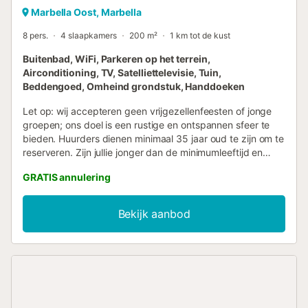
Marbella Oost, Marbella
8 pers.
4 slaapkamers
200 m²
1 km tot de kust
Buitenbad, WiFi, Parkeren op het terrein,
Airconditioning, TV, Satelliettelevisie, Tuin,
Beddengoed, Omheind grondstuk, Handdoeken
Let op: wij accepteren geen vrijgezellenfeesten of jonge
groepen; ons doel is een rustige en ontspannen sfeer te
bieden. Huurders dienen minimaal 35 jaar oud te zijn om te
reserveren. Zijn jullie jonger dan de minimumleeftijd en
willen jullie toch boeken, stuur dan een verzoek ter
GRATIS annulering
overweging naar de eigenaar. In overeenstemming met de
geldende regelgeving moeten alle gasten ouder dan 18
jaar zich registreren met een paspoort of nationaal
Bekijk aanbod
identiteitsbewijs. Deze verplichting geldt in Spanje en
zorgt voor een veilige en legale omgeving voor al onze
bezoekers....