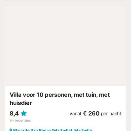
(het hele jaar geopend), een tuin, tuinmeubelen, een open
terras, een balkon, een barbecue en een buitendouche.
Afstand te voet/met de auto tot het dichtstbijzijnde
restaurant: 650m. Loopafstand/rijafstand tot
dichtstbijzijnde café: 2km. Afstand te voet/met de auto tot
de dichtstbijzijnde bar: 650m. Afstand te voet/met de auto
tot de dichtstbijzijnde supermarkt: 600m. Loop/rijafstand
naar strand: 650m Playa de Cortijo Blanco. Er is gratis
parkeergelegenheid op het terrein. Huisdieren zijn
toegestaan (max. 1 huisdier van 10 kg of minder). Voor laat
inchecken (na 20:00 uur) wordt een toeslag in rekening
gebracht. Houd er rekening mee dat feesten en
luidruchtige bijeenkomsten ten strengste verboden zijn en
dat groepen mensen onder de 25 jaar niet zijn toegestaan.
De villa is onlangs gerenoveerd, met nieuwe badkamers en
een vergrote slaapkame...
Villa voor 10 personen, met tuin, met
huisdier
8,4
€ 260
vanaf
per nacht
94
recensies
Playa de San Pedro (Marbella), Marbella