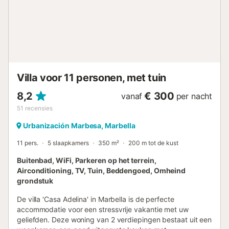
badkamers, en op de begane grond bevindt zich de derde
slaapkamer met en-suite badkamer. De gehele woning is
voorzien van airconditioning en een goede
internetverbinding. Er is tevens een kantoor voor wie op
zoek is naar een workcation. De villa is gemakkelijk
bereikbaar, wat perfect is voor dagtochten. Parkeren kan
overdekt op eigen terrein....
Villa voor 11 personen, met tuin
8,2
€ 300
vanaf
per nacht
51
recensies
Urbanización Marbesa, Marbella
11 pers.
5 slaapkamers
350 m²
200 m tot de kust
Buitenbad, WiFi, Parkeren op het terrein,
Airconditioning, TV, Tuin, Beddengoed, Omheind
grondstuk
De villa 'Casa Adelina' in Marbella is de perfecte
accommodatie voor een stressvrije vakantie met uw
geliefden. Deze woning van 2 verdiepingen bestaat uit een