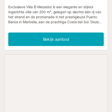
Exclusieve Villa El Messidor is een elegante en stijlvol
ingerichte villa van 200 m², gelegen op slechts één rij van
het strand en de promenade in het prestigieuze Puerto
Banús in Marbella, aan de prachtige Costa del Sol. Deze
accommodatie is ideaal voor groepen tot 8 personen die
op zoek zijn naar een onvergetelijke vakantie in Zuid-
Spanje. De villa beschikt over vier comfortabele
Bekijk aanbod
slaapkamers—twee met tweepersoonsbedden en twee
met elk twee eenpersoonsbedden—en drie badkamers,
waardoor flexibele slaapmogelijkheden voor iedereen zijn
gegarandeerd. De hele villa is voorzien van airconditioning
en uitgerust met wifi, tv, een volledig ingerichte keuken
met vaatwasser, wasmachine, droger en een ruime
woonkamer—alles wat jullie nodig hebben voor een
comfortabel en zelfstandig verblijf. Een babybedje is op
aanvraag beschikbaar. Het hoogtepunt is het privé
verwarmde zwembad, omgeven door een mooie tuin met
tuinmeubilair, een open terras, een overdekt terras en een
barbecue—perfect voor buiten dineren en ontspannen in
de Andalusische zon. Schoonmaakservice wordt twee keer
per week aangeboden, inclusief onderhoud van het
zwembad en de tuin. Op loopafstand van Playa de Cortijo