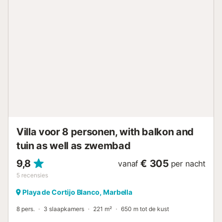
het terrein. Huisdieren, roken en het vieren van
evenementen zijn niet toegestaan. Het pand heeft
beveiligingscamera's in het pand, die niet actief zijn tenzij
gasten, op verzoek, deze tijdens hun verblijf willen
activeren. Homovriendelijk pand. Houd er rekening mee
dat er watervoorschriften van de overheid van kracht
kunnen zijn op het moment van je bezoek, wat invloed kan
hebben op het gebruik van het zwembad, het besproeien
van de tuin of het beperken van het gebruik van
kraanwater....
Villa voor 8 personen, with balkon and
tuin as well as zwembad
9,8
€ 305
vanaf
per nacht
5
recensies
Playa de Cortijo Blanco, Marbella
8 pers.
3 slaapkamers
221 m²
650 m tot de kust