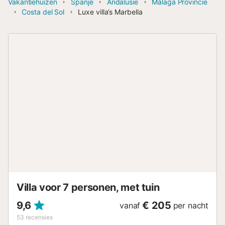
Vakantiehuizen
Spanje
Andalusië
Málaga Provincie
Costa del Sol
Luxe villa’s Marbella
Villa voor 7 personen, met tuin
9,6
€ 205
vanaf
per nacht
53
recensies