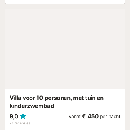
zwembad, een tuin, een overdekt terras, twee balkons,
een barbecue en een speeltuin. De villa ligt in een rustige
woonwijk. Een bushalte ligt op slechts 200 meter afstand,
terwijl Marbesa Beach en Cabopino Beach beide op
loopafstand liggen, met watersportmogelijkheden bij
Cabopino. Lokale eetgelegenheden, waaronder
restaurants in La Reserva, Cabopino en Marbesa, zijn ook
vlakbij. De levendige wijk Elviria ligt op slechts 3 km
afstand. Er is een parkeerplaats beschikbaar op het
terrein. Gezinnen met kinderen zijn welkom. Huisdieren,
roken en het vieren van evenementen zijn niet toegestaan.
Gasten worden vriendelijk verzocht om rustige uren in acht
te nemen tijdens hun verblijf (minimaal geluid na 23.00
uur). Deze accommodatie beschikt over een handig self-
check-in systeem en een alarmsysteem. Houd er rekening
mee dat er op het moment van je bezoek
watervoorschriften van de overheid van kracht kunnen...
Villa voor 10 personen, met tuin en
kinderzwembad
9,0
€ 450
vanaf
per nacht
74
recensies