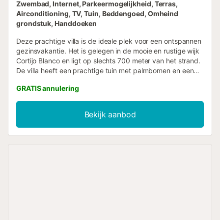
Zwembad, Internet, Parkeermogelijkheid, Terras,
Airconditioning, TV, Tuin, Beddengoed, Omheind
grondstuk, Handdoeken
Deze prachtige villa is de ideale plek voor een ontspannen
gezinsvakantie. Het is gelegen in de mooie en rustige wijk
Cortijo Blanco en ligt op slechts 700 meter van het strand.
De villa heeft een prachtige tuin met palmbomen en een
gazon. Winkels en restaurants zijn binnen handbereik. In
GRATIS annulering
de weelderige tuin kunnen kinderen heerlijk spelen terwijl u
geniet van de zon of ontspant op de aanwezige
terrasmeubelen. Het privézwembad is voorzien van een
Bekijk aanbod
veiligheidsafdekking, waardoor het ideaal is voor gezinnen
met jonge kinderen. Daarnaast kan het zwembad tegen
een meerprijs verwarmd worden. Binnenin is de villa van
alle gemakken voorzien. De aparte keuken is volledig
uitgerust, inclusief een kleine wijnkoelkast. Op de
overdekte veranda kunt u heerlijke maaltijden bereiden op
de barbecue. De villa beschikt over 3 slaapkamers en een
aparte kamer die grenst aan de woonkamer en afgesloten
kan worden met schuifdeuren. In deze aparte kamer
bevindt zich een tweepersoons slaapbank. Op de eerste
verdieping zijn twee slaapkamers met en-suite