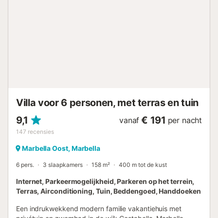
zee en binnen 5 minuten lopen naar de pittoreske haven
van Cabopino en 15 minuten rijden naar Marbella
centrum....
Villa voor 6 personen, met terras en tuin
9,1
€ 191
vanaf
per nacht
147
recensies
Marbella Oost, Marbella
6 pers.
3 slaapkamers
158 m²
400 m tot de kust
Internet, Parkeermogelijkheid, Parkeren op het terrein,
Terras, Airconditioning, Tuin, Beddengoed, Handdoeken
Een indrukwekkend modern familie vakantiehuis met