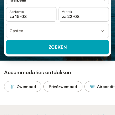
Marbella
Aankomst
Vertrek
za 15-08
za 22-08
Gasten
ZOEKEN
Accommodaties ontdekken
Zwembad
Privézwembad
Aircondit