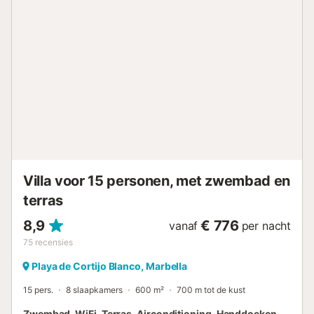
ongeveer 15 minuten lopen. Binnen heeft elke slaapkamer
een eigen badkamer. De villa beschikt over airconditioning,
Wi-Fi en een was-droogcombinatie. Handdoeken zijn
aanwezig en er is privéparkeergelegenheid op het terrein.
Jullie gastheer is attent en geeft graag tips over lokale
diensten, waaronder een privékok voor speciale
gelegenheden....
Villa voor 15 personen, met zwembad en
terras
8,9
€ 776
vanaf
per nacht
75
recensies
Playa de Cortijo Blanco, Marbella
15 pers.
8 slaapkamers
600 m²
700 m tot de kust
Zwembad, WiFi, Terras, Airconditioning, Handdoeken