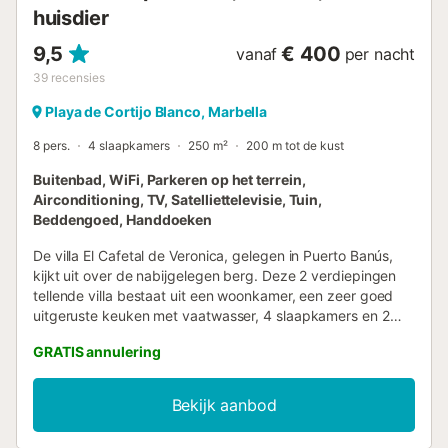
huisdier
9,5
€ 400
vanaf
per nacht
39
recensies
Playa de Cortijo Blanco, Marbella
8 pers.
4 slaapkamers
250 m²
200 m tot de kust
Buitenbad, WiFi, Parkeren op het terrein,
Airconditioning, TV, Satelliettelevisie, Tuin,
Beddengoed, Handdoeken
De villa El Cafetal de Veronica, gelegen in Puerto Banús,
kijkt uit over de nabijgelegen berg. Deze 2 verdiepingen
tellende villa bestaat uit een woonkamer, een zeer goed
uitgeruste keuken met vaatwasser, 4 slaapkamers en 2
badkamers en is daarom geschikt voor 8 personen. Extra
GRATIS annulering
voorzieningen zijn Wi-Fi (geschikt voor videogesprekken),
airconditioning in de slaapkamers, een wasmachine, een
droger en een televisie. Een babybedje en een kinderstoel
Bekijk aanbod
zijn ook beschikbaar. Het hoogtepunt van deze
accommodatie is de privé-buitenruimte met een zwembad