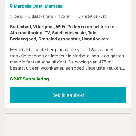
Marbella Oost, Marbella
11 pers.
6 slaapkamers
475 m²
1,3 km tot de kust
Buitenbad, Whirlpool, WiFi, Parkeren op het terrein,
Airconditioning, TV, Satelliettelevisie, Tuin,
Beddengoed, Omheind grondstuk, Handdoeken
Met uitzicht op de berg maakt de villa 11 Sunset met
trapvrije toegang en interieur in Marbella indruk op gasten
met zijn fantastische uitzicht. De woning van 475 m²
bestaat uit een woonkamer, een goed uitgeruste keuken, 6
slaapkamers en 5 badkamers en is daarmee geschikt voor
GRATIS annulering
11 personen. Extra voorzieningen zijn high-speed Wi-Fi
(geschikt voor videogesprekken) met een speciale
werkruimte voor kantoor aan huis, een smart tv met
Bekijk aanbod
streamingdiensten, airconditioning, een wasmachine en
een droger. Het gebouw waarin de accommodatie zich
bevindt heeft een lift. Het pand beschikt over een eigen
buitenruimte met een zwembad, bubbelbad, tuin, open en
overdekte terrassen, twee balkons, een barbecue en een
buitendouche. Er is een tennisbaan op 15 minuten lopen
van het pand. Er zijn 2 parkeerplaatsen beschikbaar op