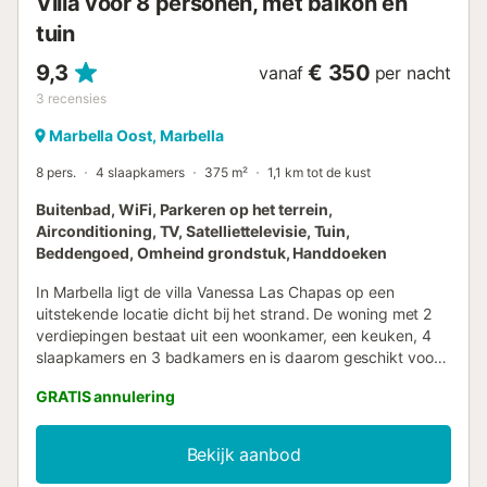
Villa voor 8 personen, met balkon en
tuin
9,3
€ 350
vanaf
per nacht
3
recensies
Marbella Oost, Marbella
8 pers.
4 slaapkamers
375 m²
1,1 km tot de kust
Buitenbad, WiFi, Parkeren op het terrein,
Airconditioning, TV, Satelliettelevisie, Tuin,
Beddengoed, Omheind grondstuk, Handdoeken
In Marbella ligt de villa Vanessa Las Chapas op een
uitstekende locatie dicht bij het strand. De woning met 2
verdiepingen bestaat uit een woonkamer, een keuken, 4
slaapkamers en 3 badkamers en is daarom geschikt voor
8 personen. Extra voorzieningen zijn Wi-Fi, een tv,
GRATIS annulering
airconditioning, een wasmachine en een droger. Daarnaast
is er een tafeltennistafel beschikbaar. Een babybedje en
een kinderstoel zijn ook beschikbaar. Deze villa beschikt
Bekijk aanbod
over een privé-buitengedeelte met een verwarmd