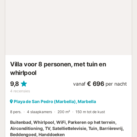
bergen en een volgroeide tropische tuin, evenals de
mogelijkheid om buiten te eten en afgelegen te
zonnebaden. De villa, de prachtige privétuin met
zwembad, barbecue, veel bloemen, struiken, palmbomen
en privéparkeerplaats zijn volledig beveiligd met stevige
muren en gesloten deuren rondom. Het strand ligt op
slechts 50 meter van de villa. Op loopafstand zijn er
restaurants, clubs en bars. De stad San Pedro ligt op vijf
minuten rijden of, voor wie meer energie heeft, op twintig
minuten lopen. Het levendige dorp Puer...
Villa voor 8 personen, met tuin en
whirlpool
9,8
€ 696
vanaf
per nacht
4
recensies
Playa de San Pedro (Marbella), Marbella
8 pers.
4 slaapkamers
200 m²
150 m tot de kust
Buitenbad, Whirlpool, WiFi, Parkeren op het terrein,
Airconditioning, TV, Satelliettelevisie, Tuin, Barrièrevrij,
Beddengoed, Handdoeken