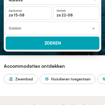
Manilva
Aankomst
Vertrek
za 15-08
za 22-08
Gasten
ZOEKEN
Accommodaties ontdekken
Zwembad
Huisdieren toegestaan