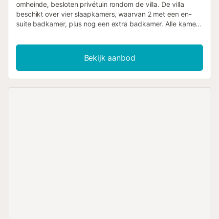
omheinde, besloten privétuin rondom de villa. De villa
beschikt over vier slaapkamers, waarvan 2 met een en-
suite badkamer, plus nog een extra badkamer. Alle kamers
bevinden zich op dezelfde verdieping. De
hoofdslaapkamer is voorzien van een jacuzzi. De villa is
smaakvol ingericht en beschikt over een ruime open
Bekijk aanbod
woon-/eetkamer en een goed uitgeruste keuken. Er is ook
voldoende zitgelegenheid en directe toegang tot de
tuinen. De villa is volledig voorzien van airconditioning en
heeft een beveiligde parkeerplaats voor een auto. De villa
biedt veel privacy en is gelegen op een ruim perceel van
1000 m2 met een eettafel en 8 stoelen voor buiten
dineren. Er zijn ook 8 ligbedden en een grote bank om
buiten te ontspannen. Gelegen in de wijk La Paloma de
Manilva, bevindt de villa zich op slechts 5 minuten rijden
van Puerto de la Duquesa en Sotogrande....