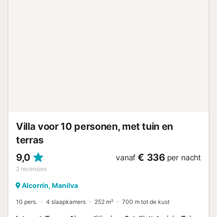
geven toegang tot het grote terras. De villa beschikt
tevens over beveiligde privé overdekte
parkeergelegenheid voor 2 auto's met toegang tot de villa
via een trap. Perfect gelegen op slechts 10 minuten lopen
van stranden, de boulevard en de jachthaven van
Duquesa met een ruime keuze aan restaurants en bars.
Daarnaast zijn er een paar supermarkten, restaurants, een
sportschool en een medisch centrum op slechts een paar
minuten lopen van de villa....
Villa voor 10 personen, met tuin en
terras
9,0
€ 336
vanaf
per nacht
2
recensies
Alcorrín, Manilva
10 pers.
4 slaapkamers
252 m²
700 m tot de kust