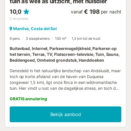
tuin as well as uitzicht, met huisdier
10,0
€ 198
vanaf
per nacht
2
recensies
Manilva, Costa del Sol
6 pers.
3 slaapkamers
150 m²
1,3 km tot de kust
Buitenbad, Internet, Parkeermogelijkheid, Parkeren op
het terrein, Terras, TV, Flatscreen-televisie, Tuin, Sauna,
Beddengoed, Omheind grondstuk, Handdoeken
Genesteld in het natuurlijke landschap van Andalusië, maar
toch op korte afstand van de haven van Duquesa
(ongeveer 1,5 km), ligt onze finca in een wildromantische
tuin. Hier vindt u rust van de dagelijkse stress, en toch de
mogelijkheid om te genieten van het nachtleven in de
GRATIS annulering
haven van Duquesa. De finca heeft ongeveer 150 m² en is
gelijkvloers, met telkens een trede naar de wintertuin en
van de keuken naar het terras met zwembad. Er is een
Bekijk aanbod
wintertuin met bar, zithoek en eethoek, met directe
toegang tot de woonkamer en de keuken. De keuken is
uitgerust met een grote koelkast, 4 kookplaten (2 gas en 2