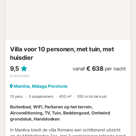
stranden, restaurants en toeristische attracties. U kunt
genieten van de rust van de omgeving terwijl u toch dicht
bij alles bent wat u nodig heeft. Wacht niet langer en boek
nu uw verblijf in ons droomhuis met zeezicht en
privézwembad. Wij informeren u dat Zapholiday niet
verantwoordelijk is voor de v...
Villa voor 10 personen, met tuin, met
huisdier
9,5
€ 638
vanaf
per nacht
8
recensies
Manilva, Málaga Provincie
10 pers.
5 slaapkamers
400 m²
550 m tot de kust
Buitenbad, WiFi, Parkeren op het terrein,
Airconditioning, TV, Tuin, Beddengoed, Omheind
grondstuk, Handdoeken
In Manilva biedt de villa Romano een schitterend uitzicht
op de Middellandse Zee. Het 3 verdiepingen tellende pand