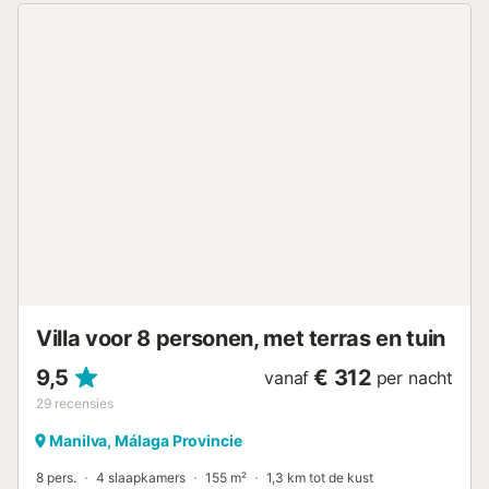
elektrisch), een oven, magnetron, vaatwasser,
espressomachine en een filterkoffiezetapparaat. Extra
elektrische apparaten vergemakkelijken de bereiding van
culinaire hoogstandjes. In de mediterraan ingerichte
woonkamer staat een televisie met satellietontvangst.
Natuurlijk staat ook de wifi gratis tot uw beschikking. Een
bibliotheek met boeken voor elke smaak voorkomt
verveling bij leeshongerigen. Voor de wintermaanden zijn
er elektrische verwarmingselementen in de badkamers,
een houtkachel in de woonkamer en, mocht de zon eens
niet schijnen, een paraffine-blazer in de wintertuin. De
finca beschikt over 3 slaapkamers, elk met een
tweepersoonsbed en een inbouwkast. Van de drie
badkamers is de grotere badkamer uitgerust met een bad,
douche en urinoir. De twee andere badkamers hebben ...
Villa voor 8 personen, met terras en tuin
9,5
€ 312
vanaf
per nacht
29
recensies
Manilva, Málaga Provincie
8 pers.
4 slaapkamers
155 m²
1,3 km tot de kust