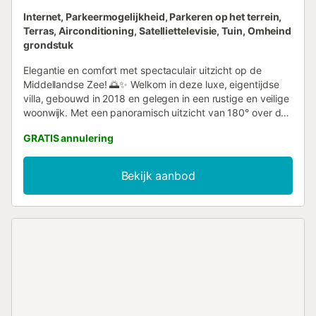
Internet, Parkeermogelijkheid, Parkeren op het terrein,
Terras, Airconditioning, Satelliettelevisie, Tuin, Omheind
grondstuk
Elegantie en comfort met spectaculair uitzicht op de
Middellandse Zee! 🌅✨ Welkom in deze luxe, eigentijdse
villa, gebouwd in 2018 en gelegen in een rustige en veilige
woonwijk. Met een panoramisch uitzicht van 180° over de
zee, de Rots van Gibraltar en de Afrikaanse kust, is dit
GRATIS annulering
prestigieuze pand een ware oase van rust. Het grote
privézwembad met verwarming (8x4m, op aanvraag à
€25/dag) kijkt uit over de zee en wordt aangevuld met
Bekijk aanbod
een aangelegde tuin, ideaal om te ontspannen. Kenmerken
van de villa: 4 slaapkamers, allemaal met zeezicht, en
geschikt voor maximaal 10 personen dankzij de slaapbank
in de woonkamer. 3 luxe badkamers, uitgerust met
Italiaanse douches en bad. Een volledig uitgeruste keuken
die uitkomt op een ruime, lichte woonkamer. Individueel
regelbare airconditioning en verwarming in elke kamer.
Moderne voorzieningen: vaatwasser, wasmachine,
magnetron, etc. Privéparkeergelegenheid voor twee
auto's. Buiten en zon: Geniet van een terras op het