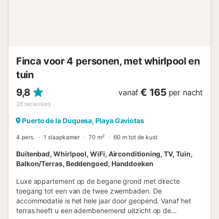
zuidwesten, ideaal om de zonsondergangen boven
Gibraltar te bewonderen. De zorgvuldig aangelegde tuin
garandeert momenten van rust en sereniteit. Nabijheid van
bezienswaardigheden: 5 minuten van de haven van La
Duquesa en de prestigieuze jachthaven van Sotogrande.
20 minuten van Estepona en 30 minuten van Marbella,
Finca voor 4 personen, met whirlpool en
perfect voor winkelen of uit eten gaan. Gemakkelijke
tuin
toegang tot omliggende winkels, stranden, golfbanen en
resta...
9,8
€ 165
vanaf
per nacht
26
recensies
Puerto de la Duquesa, Playa Gaviotas
4 pers.
1 slaapkamer
70 m²
60 m tot de kust
Buitenbad, Whirlpool, WiFi, Airconditioning, TV, Tuin,
Balkon/Terras, Beddengoed, Handdoeken
Luxe appartement op de begane grond met directe
toegang tot een van de twee zwembaden. De
accommodatie is het hele jaar door geopend. Vanaf het
terras heeft u een adembenemend uitzicht op de