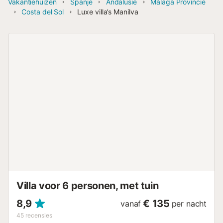
Vakantiehuizen
Spanje
Andalusië
Málaga Provincie
Costa del Sol
Luxe villa’s Manilva
Villa voor 6 personen, met tuin
8,9
€ 135
vanaf
per nacht
45
recensies