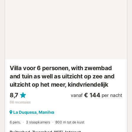
café: 7.41km. Afstand te voet/met de auto tot de
dichtstbijzijnde bar: 6.93km. Afstand te voet/met de auto
tot de dichtstbijzijnde supermarkt: 5.75km. Afstand te
voet/met de auto naar het strand: 2.6km Playa El Castillo.
Afstand tot de luchthaven: 32.2km Luchthaven Gibraltar.
Er is gratis parkeergelegenheid op het terrein. Huisdieren
zijn niet toegestaan. Feesten zijn verboden. Groepen
jongeren onder de 21 jaar zijn niet toegestaan. Wi-Fi is
geschikt voor videogesprekken. Kinderen zijn toegestaan.
Een kinderbedje is beschikbaar op aanvraag, een
kinderstoel is altijd i...
Villa voor 6 personen, with zwembad
and tuin as well as uitzicht op zee and
uitzicht op het meer, kindvriendelijk
8,7
€ 144
vanaf
per nacht
69
recensies
La Duquesa, Manilva
6 pers.
3 slaapkamers
800 m tot de kust