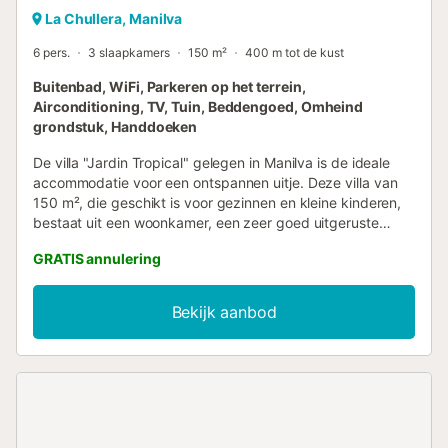
La Chullera, Manilva
6 pers.
3 slaapkamers
150 m²
400 m tot de kust
Buitenbad, WiFi, Parkeren op het terrein,
Airconditioning, TV, Tuin, Beddengoed, Omheind
grondstuk, Handdoeken
De villa "Jardin Tropical" gelegen in Manilva is de ideale
accommodatie voor een ontspannen uitje. Deze villa van
150 m², die geschikt is voor gezinnen en kleine kinderen,
bestaat uit een woonkamer, een zeer goed uitgeruste
keuken met vaatwasser, 3 slaapkamers en 2 badkamers
GRATIS annulering
en is dus geschikt voor 6 personen. Extra voorzieningen
zijn onder andere Wi-Fi geschikt voor videogesprekken,
airconditioning (ook verwarming en met individuele
Bekijk aanbod
instellingen), een wasmachine, evenals een tv. Het
hoogtepunt van deze villa is de privé-buitenruimte met
een zwembad (het hele jaar door geopend en omheind om
de veiligheid van uw kleintjes te garanderen), een tuin,
tuinmeubelen, een open terras en een barbecue. Afstand
te voet/met de auto tot het dichtstbijzijnde restaurant:
347m. Afstand te voet/met de auto tot het dichtstbijzijnde