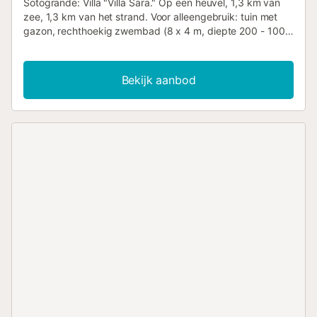
Sotogrande: Villa "Villa Sara." Op een heuvel, 1,3 km van
zee, 1,3 km van het strand. Voor alleengebruik: tuin met
gazon, rechthoekig zwembad (8 x 4 m, diepte 200 - 100
cm, seizoensgebonden beschikbaarheid: 01.Jan. -
31.Dec.) met interne treden en zout elektolyzer systeem.
Parkeerplaats op de grond. Supermarkt 4,8 km,
Bekijk aanbod
winkelcentrum 10,5 km, restaurant 1,6 km, café 600 m,
bushalte "Duquesa West" 6 km, treinstation "Algeciras"
37,5 km, zandstrand "Las Arenas" 1,7 km, kiezelstrand
"Cala de la sardina" 1,3 km. Recreatiehaven 6 km,
jachthaven 8.3 km, golfbaan (18 holes) 6.6 km, zeilschool
10.2 km, tennis 9.4 km, minigolf 12.6 km, paardencentrum
10.8 km. Nabijgelegen attracties: Gibraltar 33,8 km,
Puerto Deportivo Sotogrande 8,3 km, Estepona Casco
Antiguo 18,6 km, Ciudad Romana d'Acinipo 102 km, Ronda
83,4 km, Tarifa Beach 59,2 km. Wandelgebied: El Caminito
del Rey 118 km. Let op: aanbevolen auto. De eigenaar
accepteert geen jeugdgroepen. Night security service.
Milieu zeer gevoelig voor lawaai. Stilte en goede kleding
vereist. Categorie en staand : Hoog standaard interieur.
Bijpassende en comfortabele meubels. Voor klanten die
een hoogwaardig interieur willen. Huisvesting : Villa Sara,
villa 5 kamers 216 m2 op 2 verdiepingen. Functioneel