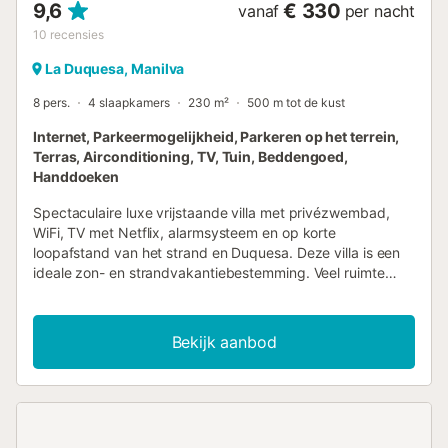
9,6
€ 330
vanaf
per nacht
vlo...
10
recensies
La Duquesa, Manilva
8 pers.
4 slaapkamers
230 m²
500 m tot de kust
Internet, Parkeermogelijkheid, Parkeren op het terrein,
Terras, Airconditioning, TV, Tuin, Beddengoed,
Handdoeken
Spectaculaire luxe vrijstaande villa met privézwembad,
WiFi, TV met Netflix, alarmsysteem en op korte
loopafstand van het strand en Duquesa. Deze villa is een
ideale zon- en strandvakantiebestemming. Veel ruimte
voor privacy met 4 slaapkamers (voor 8 personen) en 4
complete badkamers, een goed uitgeruste keuken, een
privézwembad, buitenkeuken met koelkast, BBQ en
Bekijk aanbod
warm/koud waterkraan, zitgelegenheid buiten op 3
terrassen en een pooldeck, tropische tuin met
citrusbomen, betegelde fontein, zee- en bergzichten.
Grote masterslaapkamers op beide verdiepingen met
eigen badkamers en inloopkasten. De slaapkamers boven