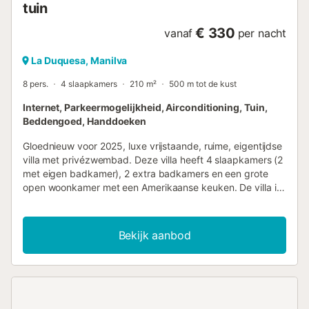
tuin
van kraanwater....
€ 330
vanaf
per nacht
La Duquesa, Manilva
8 pers.
4 slaapkamers
210 m²
500 m tot de kust
Internet, Parkeermogelijkheid, Airconditioning, Tuin,
Beddengoed, Handdoeken
Gloednieuw voor 2025, luxe vrijstaande, ruime, eigentijdse
villa met privézwembad. Deze villa heeft 4 slaapkamers (2
met eigen badkamer), 2 extra badkamers en een grote
open woonkamer met een Amerikaanse keuken. De villa is
zeer hoogwaardig ingericht en beschikt over een eigen
WiFi-verbinding, een privétuin met zwembad, een groot
overdekt terras met hoogwaardig terrasmeubilair, en een
Bekijk aanbod
privé-omheinde oprit met parkeergelegenheid voor 2
auto's. De villa ligt op korte loopafstand van de stranden
en Puerto de la Duquesa, waardoor het ideaal is voor een
ontspannen gezinsvakantie. Daarnaast zijn er een paar
supermarkten, restaurants en een sportschool op slechts