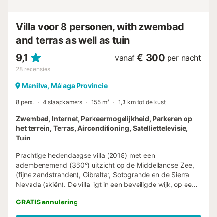
balkon Twee slaapkamers met twee eenpersoonsbedden
die samengevoegd kunnen worden tot
tweepersoonsbedden - Fris beddengoed, bad- en
Villa voor 8 personen, with zwembad
strandhanddoeken aanwezig voor alle kamers - Eén
and terras as well as tuin
gedeelde familiebrug met volledige voorzieningen -
Comfortabele lounge met tv - Aparte eetkamer -
9,1
€ 300
vanaf
per nacht
Airconditioning in de hele villa - Volledig uitgeruste keuken
28
recensies
- Privé binnenpla...
Manilva, Málaga Provincie
8 pers.
4 slaapkamers
155 m²
1,3 km tot de kust
Zwembad, Internet, Parkeermogelijkheid, Parkeren op
het terrein, Terras, Airconditioning, Satelliettelevisie,
Tuin
Prachtige hedendaagse villa (2018) met een
adembenemend (360°) uitzicht op de Middellandse Zee,
(fijne zandstranden), Gibraltar, Sotogrande en de Sierra
Nevada (skiën). De villa ligt in een beveiligde wijk, op een
heuvel die gekenmerkt wordt door de unieke rotsen van
GRATIS annulering
deze regio. Privacy dankzij het enorme terras met grote
buitentafel (10 zitplaatsen), gelegen aan de bergkant met