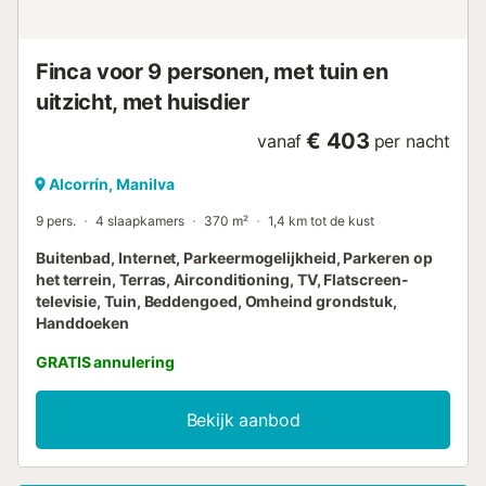
ingericht: woon-/eetkamer met open haard, digitale TV en
internationale TV-zenders. Uitgang na...
Finca voor 9 personen, met tuin en
uitzicht, met huisdier
€ 403
vanaf
per nacht
Alcorrín, Manilva
9 pers.
4 slaapkamers
370 m²
1,4 km tot de kust
Buitenbad, Internet, Parkeermogelijkheid, Parkeren op
het terrein, Terras, Airconditioning, TV, Flatscreen-
televisie, Tuin, Beddengoed, Omheind grondstuk,
Handdoeken
GRATIS annulering
Bekijk aanbod