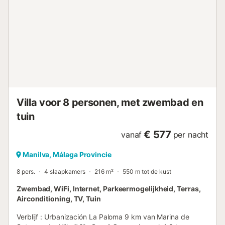
dichtstbijzijnde restaurant: 1.44km. Afstand te voet/met de
auto tot het dichtstbijzijnde café: 5.74km. Afstand te
voet/met de auto tot de dichtstbijzijnde bar: 5.25km.
Afstand te voet/met de auto tot de dichtstbijzijnde
supermarkt: 4.83km. Afstand te voet/met de auto naar het
strand: 2.8km Playa del Negro. Afstand tot de luchthaven:
33.8km Luchthaven Gibraltar. Er is gratis
parkeergelegenheid in de straat en op het terrein. Hui...
Villa voor 8 personen, met zwembad en
tuin
€ 577
vanaf
per nacht
Manilva, Málaga Provincie
8 pers.
4 slaapkamers
216 m²
550 m tot de kust
Zwembad, WiFi, Internet, Parkeermogelijkheid, Terras,
Airconditioning, TV, Tuin
Verblijf : Urbanización La Paloma 9 km van Marina de