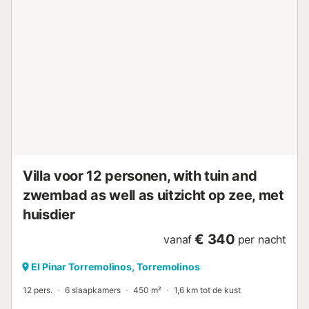
proximité de la plage, des commerces, des activités
sportives, des installations de divertissement et des lieux
de sortie font de cette villa un endroit idéal pour passer
vos vacances en Espagne avec votre famille ou vos amis.
Intérieur de la villa * salon avec climatisation et télévision *
salle à manger avec climatisation * 2 chambres, 1 salle de
bain et 1 toilette pour invités * antenne satellite * coffre-
fort * machine à laver dans la cuisine Cuisine * cuisine
avec plaques électriques, four électrique et micro-ondes,
lave-vaisselle, réfrigérateur, congélateur, machine à café,
bouilloire électrique et grille-pain Chambres et salles de
bain * chambre avec clima...
Villa voor 12 personen, with tuin and
zwembad as well as uitzicht op zee, met
huisdier
€ 340
vanaf
per nacht
El Pinar Torremolinos, Torremolinos
12 pers.
6 slaapkamers
450 m²
1,6 km tot de kust