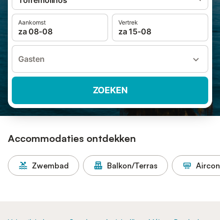
Torremolinos
Aankomst
Vertrek
za 08-08
za 15-08
Gasten
ZOEKEN
Accommodaties ontdekken
Zwembad
Balkon/Terras
Aircon