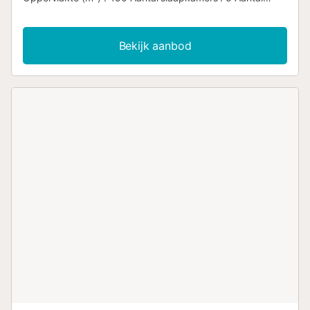
sterren Balkon Verwarming Airco Vriezer wasmachine
Magnetron TV Terras tuin Huisdieren toegestaan Barbecue
Oven Haard Afwasmachine Wasdroger Privézwembad
Bekijk aanbod
Wifi-toegang Parkeerplaats Wifi Haardroger Koelkast
Koffiezetapparaat Waterkoker Strijkplank en strijkijzer
Aantal badkamers : 1...