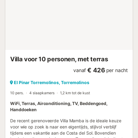
(beschikbaar tegen meerprijs) omringd door twee
portieken met comfortabel tuinmeubilair, ideaal om zowel
in de zomer als in de winter van te genieten ☀️❄️. Het
zwembad kan tussen november en maart op 28°C worden
gehouden, met een toeslag die van toepassing is op het
gehele verblijf. Bovendien beschikt de villa over een
omheinde tuin, barbecue en 40 m² terras voor
onvergetelijke momenten buitenshuis. Op de begane
grond biedt de accommodatie: - Een ruime entreehal. -
Villa voor 10 personen, met terras
Was- en strijkruimte. - Slaapkamer met tweepersoonsbed
en en-suite douche. - Aparte toilet. - Kinder- of s...
€ 426
vanaf
per nacht
El Pinar Torremolinos, Torremolinos
10 pers.
4 slaapkamers
1,2 km tot de kust
WiFi, Terras, Airconditioning, TV, Beddengoed,
Handdoeken
De recent gerenoveerde Villa Mamba is de ideale keuze
voor wie op zoek is naar een eigentijds, stijlvol verblijf
tijdens een vakantie aan de Costa del Sol. Bovendien