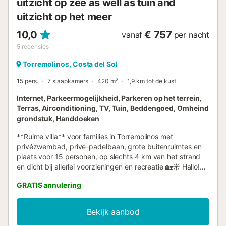
uitzicht op zee as well as tuin and
uitzicht op het meer
10,0
€ 757
vanaf
per nacht
5
recensies
Torremolinos, Costa del Sol
15 pers.
7 slaapkamers
420 m²
1,9 km tot de kust
Internet, Parkeermogelijkheid, Parkeren op het terrein,
Terras, Airconditioning, TV, Tuin, Beddengoed, Omheind
grondstuk, Handdoeken
**Ruime villa** voor families in Torremolinos met
privézwembad, privé-padelbaan, grote buitenruimtes en
plaats voor 15 personen, op slechts 4 km van het strand
en dicht bij allerlei voorzieningen en recreatie 🏡☀️ Hallo!
Wij zijn CUBO'S HOLIDAY HOMES, gespecialiseerd in
GRATIS annulering
vakantiewoningen sinds 2005. Geniet van een
onvergetelijke vakantie in deze ruime villa met 7
slaapkamers en plaats voor 15 personen, gelegen in een
Bekijk aanbod
rustige en goed bereikbare wijk van Torremolinos, ideaal