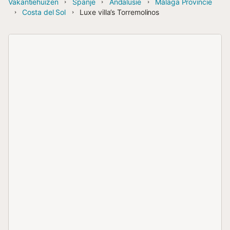
Vakantiehuizen
Spanje
Andalusië
Málaga Provincie
Costa del Sol
Luxe villa’s Torremolinos