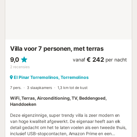
geeft aan zee te zijn, en de badkamers volgen hetzelfde
thema en bieden grote inloopdouches. Buiten vergeet u
niet naar boven te gaan om te genieten van het uitzicht
over de tuin vanaf het dakterras van de villa, perfect voor
een drankje in de avond. De eigenaar heeft aan elk detail
gedacht om het huiselijk aan te laten voelen, waaronder
USB-aansluitingen, Amazon Prime en een
welkomstgeschenk. Deze eigenzinnige, super trendy villa's
Villa voor 7 personen, met terras
zijn zeer modern e...
9,0
€ 242
vanaf
per nacht
2
recensies
El Pinar Torremolinos, Torremolinos
7 pers.
3 slaapkamers
1,3 km tot de kust
WiFi, Terras, Airconditioning, TV, Beddengoed,
Handdoeken
Deze eigenzinnige, super trendy villa is zeer modern en
van hoge kwaliteit afgewerkt. De eigenaar heeft aan elk
detail gedacht om het te laten voelen als een tweede thuis,
inclusief USB-stopcontacten, Amazon Prime en een