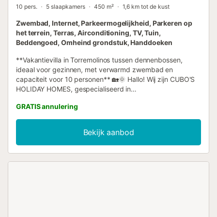
10 pers.
5 slaapkamers
450 m²
1,6 km tot de kust
Zwembad, Internet, Parkeermogelijkheid, Parkeren op
het terrein, Terras, Airconditioning, TV, Tuin,
Beddengoed, Omheind grondstuk, Handdoeken
**Vakantievilla in Torremolinos tussen dennenbossen,
ideaal voor gezinnen, met verwarmd zwembad en
capaciteit voor 10 personen** 🏡🌞 Hallo! Wij zijn CUBO'S
HOLIDAY HOMES, gespecialiseerd in
vakantieaccommodaties sinds 2005. Vakantievilla in
GRATIS annulering
Torremolinos voor 10 personen Geniet van een
fantastische gezinsaccommodatie gelegen tussen de
dennenbossen van Torremolinos, met uitstekende
Bekijk aanbod
verbindingen over de weg en dicht bij stranden en
stadscentra 🌲🏖️. Deze ruime villa van 450 m² is
ontworpen om comfort en rust te bieden aan grote
groepen, met capaciteit voor 10 personen in zijn 5
slaapkamers. Het perceel beschikt over
parkeergelegenheid voor drie voertuigen en een zeer
rustige omgeving, perfect voor gezinnen die plezier en
ontspanning willen combineren. Het exterieur wordt
gekenmerkt door een groot verwarmd zwembad