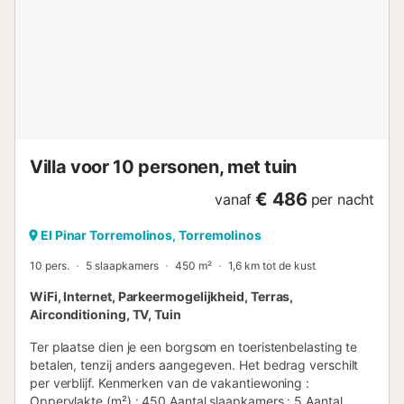
De hoofdvilla heeft twee verdiepingen: -
**Benedenverdieping:** entreehal, was- en strijkruimte,
een slaapkamer met tweepersoonsbed en een en-suite
douche, een extra toilet, en een kinderspeelkamer of
speelkamer met twee slaapkamers (één met twee
eenpersoonsbedden en één met tweepersoonsbed) die
een complete badkamer met douche en dubbele wastafel
delen. - **Bovenverdieping:*...
Villa voor 10 personen, met tuin
€ 486
vanaf
per nacht
El Pinar Torremolinos, Torremolinos
10 pers.
5 slaapkamers
450 m²
1,6 km tot de kust
WiFi, Internet, Parkeermogelijkheid, Terras,
Airconditioning, TV, Tuin
Ter plaatse dien je een borgsom en toeristenbelasting te
betalen, tenzij anders aangegeven. Het bedrag verschilt
per verblijf. Kenmerken van de vakantiewoning :
Oppervlakte (m²) : 450 Aantal slaapkamers : 5 Aantal