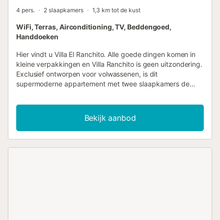
4 pers.
2 slaapkamers
1,3 km tot de kust
WiFi, Terras, Airconditioning, TV, Beddengoed,
Handdoeken
Hier vindt u Villa El Ranchito. Alle goede dingen komen in
kleine verpakkingen en Villa Ranchito is geen uitzondering.
Exclusief ontworpen voor volwassenen, is dit
supermoderne appartement met twee slaapkamers de
perfecte ontsnapping voor een stel of een kleine groep
vrienden om te ontspannen op het terrein, te genieten van
uw eigen privézwembad, te relaxen in de uitnodigende
Bekijk aanbod
hangmat en buiten te dineren. Of als u er graag op uit
trekt, bent u gunstig gelegen op loopafstand van alle
lokale winkels en restaurants die Torremolinos te bieden
heeft. Er is ook de mogelijkheid om op de trein te springen
en een van de vele prachtige steden aan de Costa del Sol
langs de zee te bezoeken. Binnen in El Ranchito (Kleine
Ranch) vindt u een open woon-, keuken- en eetruimte, die
via een groot raam uitkijkt op de tuin, zodat veel natuurlijk
licht deze prachtige villa vult. De slaapkamers zijn
smaakvol ingericht in turquoise en wit, wat het gevoel