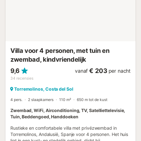
buitenjacuzzi, binnensauna, centrale verwarming,
airconditioning in het hele huis, privé zwembad, privé
verwarmd zwembad, garage en parkeergelegenheid in
hetzelfde gebouw, 1 TV, satelliet (Talen: Spaans, Engels,
Duits, Nederlands, Frans, Russisch, Zweeds, Noors),
stereo-installatie, DVD. In de aparte inductiekeuken zijn
een koelkast, magnetron, oven, vriezer, wasmachine,
vaatwasser, servies/bestek, k...
Villa voor 4 personen, met tuin en
zwembad, kindvriendelijk
9,6
€ 203
vanaf
per nacht
34
recensies
Torremolinos, Costa del Sol
4 pers.
2 slaapkamers
110 m²
650 m tot de kust
Zwembad, WiFi, Airconditioning, TV, Satelliettelevisie,
Tuin, Beddengoed, Handdoeken
Rustieke en comfortabele villa met privézwembad in
Torremolinos, Andalusië, Spanje voor 4 personen. Het huis
ligt in een kust- en stedelijk gebied, dicht bij