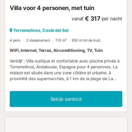
Villa voor 4 personen, met tuin
€ 317
vanaf
per nacht
Torremolinos, Costa del Sol
4 pers.
2 slaapkamers
110 m²
650 m tot de kust
WiFi, Internet, Terras, Airconditioning, TV, Tuin
Verblijf : Villa rustique et confortable avec piscine privée à
Torremolinos, Andalousie, Espagne pour 4 personnes. La
maison est située dans une zone côtière et urbaine, à
proximité des supermarchés, à 1 km de la plage de La
Carihuela et à 1 km de la mer Méditerranée. Huisvesting :
Villa rustique et confortable avec piscine privée à
Torremolinos, Andalousie, Espagne pour 4 personnes. La
Bekijk aanbod
maison est située dans une zone côtière et urbaine, à
proximité des supermarchés, à 1 km de la plage de La
Carihuela et à 1 km de la mer Méditerranée. La maison
dispose de 2 chambres, 1 salle de bain et 1 toilette pour
invités. L'hébergement offre intimité, un magnifique jardin
arboré avec pelouse et une belle piscine. Son confort et sa