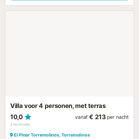
vaatwasser. Op aanvraag en tegen een toeslag zijn er een
babybedje en kinderstoel beschikbaar. Buiten vinden jullie
een privéruimte om te ontspannen, met tuin, meerdere
terrassen (waarvan één overdekt), balkon, barbecue en
een heerlijke jacuzzi. De ligging is uitstekend: op slechts
100 m van supermarkt, apotheek, restaurants en bars, en
300 m van het strand. Openbaar vervoer is vlakbij. Er is
een privéparkeerplaats en gratis parkeren op straat.
Gezinnen met kinderen en tot 3 huisdieren zijn welkom.
Roken en het organiseren van evenementen zijn
toegestaan; roken wordt aangeraden in de buitenruimtes.
Extra schoonmaak- en kookdiensten per uur, evenals
schoonmaak of stomerij tijdens het verblijf, zijn
beschikbaar tegen een toeslag. De woning heeft
beveiligingscamera’s en een alarmsysteem in gedeelde
ruimtes, die alleen geactiveerd worden bij alarm of brand.
Het huis stimuleert duurzaam gedrag met water...
Villa voor 4 personen, met terras
10,0
€ 213
vanaf
per nacht
2
recensies
El Pinar Torremolinos, Torremolinos