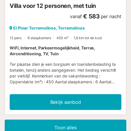
Villa voor 12 personen, met tuin
€ 583
vanaf
per nacht
El Pinar Torremolinos, Torremolinos
12 pers.
6 slaapkamers
450 m²
1,6 km tot de kust
WiFi, Internet, Parkeermogelijkheid, Terras,
Airconditioning, TV, Tuin
Ter plaatse dien je een borgsom en toeristenbelasting te
betalen, tenzij anders aangegeven. Het bedrag verschilt
per verblijf. Kenmerken van de vakantiewoning :
Oppervlakte (m²) : 450 Aantal slaapkamers : 6 Aantal
sterren Balkon Verwarming Airco Vriezer wasmachine
Magnetron TV Terras tuin Huisdieren toegestaan Barbecue
Oven Haard Afwasmachine Wasdroger Privézwembad
Bekijk aanbod
Wifi-toegang Parkeerplaats Wifi Haardroger Koelkast
Koffiezetapparaat Waterkoker Strijkplank en strijkijzer
Aantal badkamers : 1...
Toon alles