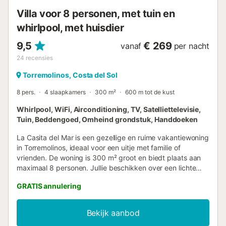
en barbecue buiten zitgedeelte en buiten eetgedeelte
Villa voor 8 personen, met tuin en
Meer informatie...
whirlpool, met huisdier
9,5
€ 269
vanaf
per nacht
24
recensies
Torremolinos, Costa del Sol
8 pers.
4 slaapkamers
300 m²
600 m tot de kust
Whirlpool, WiFi, Airconditioning, TV, Satelliettelevisie,
Tuin, Beddengoed, Omheind grondstuk, Handdoeken
La Casita del Mar is een gezellige en ruime vakantiewoning
in Torremolinos, ideaal voor een uitje met familie of
vrienden. De woning is 300 m² groot en biedt plaats aan
maximaal 8 personen. Jullie beschikken over een lichte
woonkamer, volledig uitgeruste keuken, 4 slaapkamers, 2
GRATIS annulering
badkamers en een extra toilet. Tot de voorzieningen
behoren snel Wi-Fi geschikt voor thuiswerken en
videogesprekken, een aparte werkplek, smart-tv met
Bekijk aanbod
streamingdiensten, airconditioning, wasmachine, droger en