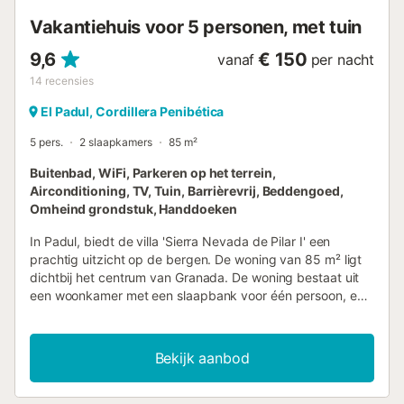
aanvraag). Roken is niet toegestaan in deze woning. De
Vakantiehuis voor 5 personen, met tuin
woning heeft trapvrije toegang en interieur. Deze woning
beschikt over energiebesparende verlichting....
9,6
€ 150
vanaf
per nacht
14
recensies
El Padul, Cordillera Penibética
5 pers.
2 slaapkamers
85 m²
Buitenbad, WiFi, Parkeren op het terrein,
Airconditioning, TV, Tuin, Barrièrevrij, Beddengoed,
Omheind grondstuk, Handdoeken
In Padul, biedt de villa 'Sierra Nevada de Pilar I' een
prachtig uitzicht op de bergen. De woning van 85 m² ligt
dichtbij het centrum van Granada. De woning bestaat uit
een woonkamer met een slaapbank voor één persoon, een
volledig uitgeruste keuken met een vaatwasser, 2
slaapkamers en 1 badkamer. Hiermee is het geschikt voor
5 personen. Extra voorzieningen zijn high-speed Wi-Fi,
Bekijk aanbod
airconditioning, verwarming, een wasmachine, een droger,
een smart-tv met streamingdiensten en een dvd-speler.
Het hoogtepunt van deze accommodatie is de eigen