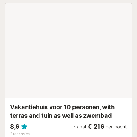
buitenruimte met een zwembad, een tuin, een overdekt
terras, een barbecue en een buitendouche. Er is een
parkeerplaats beschikbaar op het terrein. Gezinnen met
kinderen zijn welkom. WiFi is beschikbaar en geschikt voor
videogesprekken. Het pand heeft een interieur zonder
treden en een trapvrije toegang. De deuren zijn breed en
gemakkelijk toegankelijk. Er zijn beveiligingscamera's en/of
geluidsopnameapparatuur op het terrein aanwezig.
Handdoeken en bedlinnen zijn bij de prijs inbegrepen.
Strand-/zwembadhanddoeken zijn aanwezig....
Vakantiehuis voor 10 personen, with
terras and tuin as well as zwembad
8,6
€ 216
vanaf
per nacht
2
recensies