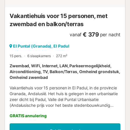
Vakantiehuis voor 15 personen, met
zwembad en balkon/terras
€ 379
vanaf
per nacht
El Puntal (Granada), El Padul
15 pers.
6 slaapkamers
272 m²
Zwembad, WiFi, Internet, LAN, Parkeermogelijkheid,
Airconditioning, TV, Balkon/Terras, Omheind grondstuk,
Omheind zwembad
Vakantiehuis voor 15 personen in El Padul, in de provincie
Granada, Andalusië. Het huis is gelegen in een urbanisatie
zeer dicht bij Padul, Valle del Puntal Urbanisatie
(Andalusische prijs voor het beste stedenbouwkundig
ontwerp toen het werd gebouwd) 1 km van het centrum en
GRATIS annulering
grenzend aan het Sierra Nevada Nationaal Park met een
prachtig uitzicht en wandelpaden. evenals montambyke,
zeer dicht bij de verschillende Mammoth-routes in de