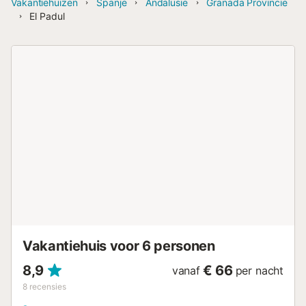
Vakantiehuizen
Spanje
Andalusië
Granada Provincie
El Padul
Vakantiehuis voor 6 personen
8,9
€ 66
vanaf
per nacht
8
recensies