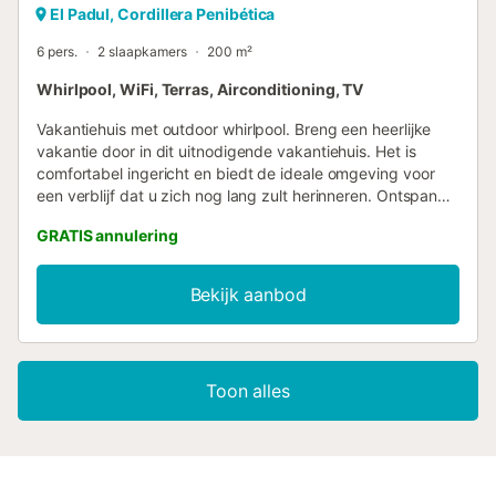
El Padul, Cordillera Penibética
6 pers.
2 slaapkamers
200 m²
Whirlpool, WiFi, Terras, Airconditioning, TV
Vakantiehuis met outdoor whirlpool. Breng een heerlijke
vakantie door in dit uitnodigende vakantiehuis. Het is
comfortabel ingericht en biedt de ideale omgeving voor
een verblijf dat u zich nog lang zult herinneren. Ontspan
op het open terras in comfortabel tuinmeubilair, geniet van
GRATIS annulering
specialiteiten van de barbecue en verfris uzelf in de
whirlpool wanneer u daar zin in heeft. Rij naar het strand en
breng heerlijke dagen door vol zwemplezier en zon.
Bekijk aanbod
Winkels en restaurants liggen op loopafstand van het
vakantiehuis. Granada is een charmante stad die naast het
wereldberoemde Alhambra nog vele andere
bezienswaardigheden te bieden heeft. Het vakantiehuis is
Toon alles
de ideale plek voor een onvergetelijke vakantie....