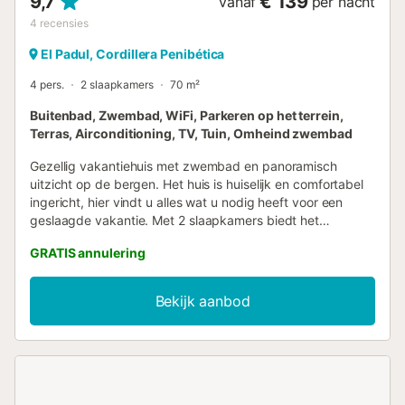
9,7
€ 139
vanaf
per nacht
4
recensies
El Padul, Cordillera Penibética
4 pers.
2 slaapkamers
70 m²
Buitenbad, Zwembad, WiFi, Parkeren op het terrein,
Terras, Airconditioning, TV, Tuin, Omheind zwembad
Gezellig vakantiehuis met zwembad en panoramisch
uitzicht op de bergen. Het huis is huiselijk en comfortabel
ingericht, hier vindt u alles wat u nodig heeft voor een
geslaagde vakantie. Met 2 slaapkamers biedt het
vakantiehuis ruimte voor 4 personen. Op koelere avonden
GRATIS annulering
kunt u het samen gezellig maken bij de open haard.
Dankzij de airconditioning zijn de temperaturen hier ook in
hete zomers aangenaam. Ontspan op de overdekte
Bekijk aanbod
terrassen met specialiteiten van de grill en verfris uzelf in
het zwembad. Loop naar het strand en geniet van de zee
en de zon. Restaurants en winkelmogelijkheden zijn op
loopafstand. Geniet van uw verblijf in dit uitnodigende
vakantiehuis....