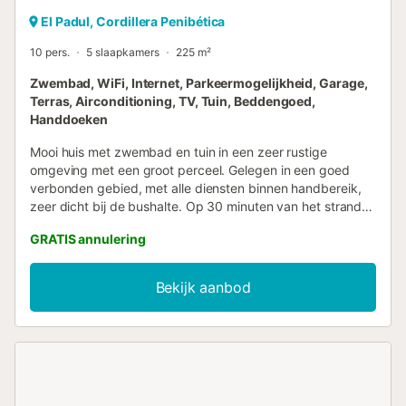
El Padul, Cordillera Penibética
10 pers.
5 slaapkamers
225 m²
Zwembad, WiFi, Internet, Parkeermogelijkheid, Garage,
Terras, Airconditioning, TV, Tuin, Beddengoed,
Handdoeken
Mooi huis met zwembad en tuin in een zeer rustige
omgeving met een groot perceel. Gelegen in een goed
verbonden gebied, met alle diensten binnen handbereik,
zeer dicht bij de bushalte. Op 30 minuten van het strand,
30 minuten van Sierra Nevada, en 10 minuten van het
GRATIS annulering
centrum te voet. Met directe toegang tot de E-902, en 30
minuten van Granada. Twee minuten van de route van de
Mammoet en de lagune. Volledig ingerichte keuken, met
Bekijk aanbod
elektrische grill en directe uitgang naar buiten, woonkamer
met open haard (wij leveren bio-ethanol; niet inbegrepen in
de huur), slaapkamer met tweepersoonsbed en badkamer
op de eerste verdieping. 2 tweepersoonskamers met
tweepersoonsbed en 1 driepersoonskamer (1
tweepersoonsbed en 1 eenpersoonsbed), een
studeerkamer met slaapbank, bibliotheek en twee