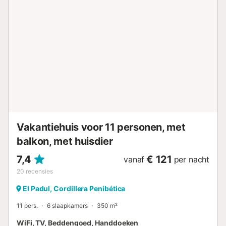
Vakantiehuis voor 11 personen, met
balkon, met huisdier
7,4
€ 121
vanaf
per nacht
20
recensies
El Padul, Cordillera Penibética
11 pers.
6 slaapkamers
350 m²
WiFi, TV, Beddengoed, Handdoeken