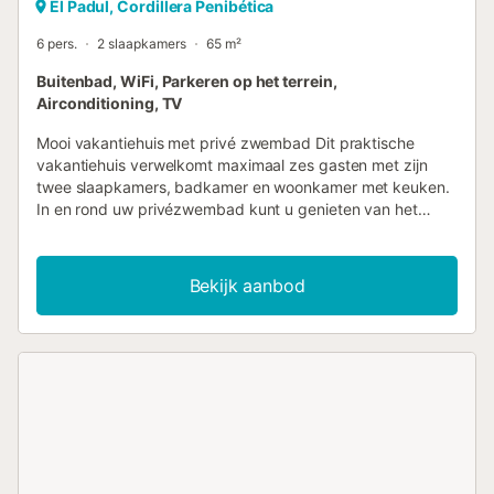
El Padul, Cordillera Penibética
6 pers.
2 slaapkamers
65 m²
Buitenbad, WiFi, Parkeren op het terrein,
Airconditioning, TV
Mooi vakantiehuis met privé zwembad Dit praktische
vakantiehuis verwelkomt maximaal zes gasten met zijn
twee slaapkamers, badkamer en woonkamer met keuken.
In en rond uw privézwembad kunt u genieten van het
heerlijke Andalusische weer. Op het mooie overdekte
terras kunt u 's ochtends ontbijten of de dag afsluiten met
een glas wijn. Een barbecue voor gezellige barbecue-
Bekijk aanbod
avonden staat ook tot uw beschikking. Als u zin heeft in
een interessante dagtocht, ligt het prachtige Granada op
minder dan een half uur rijden. Hier kunt u een van de
populairste toeristische attracties van Europa bezoeken,
het Alhambra. Het Moorse kasteelcomplex met paleizen en
zijn prachtige tuinen is rijk aan islamitische kunst en staat
op de Werelderfgoedlijst van UNESCO. U zult dit bezoek
nooit vergeten. Geniet van een ontspannen en gevarieerde
vakantie in dit prachtige vakantiehuis....