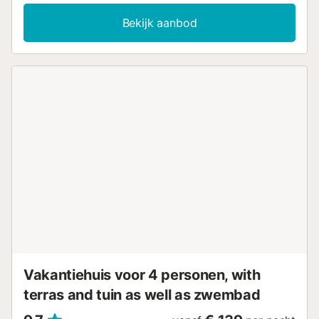
gasten. Voor reserveringen van 16 of minder, zullen de 4
belangrijkste appartementen beschikbaar zijn.Het
Bekijk aanbod
zwembad zal open zijn tijdens het zomerseizoen. Vraag
naar openings- en sluitingsdata.Wij leveren brandhout in
de wintermaanden, het is niet inbegrepen in de huurprijs.
Rio Viejo: woonkamer met open haard, wifi,
hoofdslaapkamer met airco, eenpersoonsslaapkamer en
badkamer. 2 extra plaatsen Rio Agia: woonkamer-keuken
met airco, open haard, wifi, tweepersoonsslaapkamer met
airco en badkamer. 2 extra plaatsen Rio de los Quinientos:
woonkamer-keuken met ontbijtbar, open haard, airco, wifi,
tweepersoonsslaapkamer met kledingkast en airco,
eenpersoonsslaapkamer met airco en badkamer. Geboorte
van de Molens: woonkamer met open haard,
airconditioning, wifi, keuken, slaapkamer met
tweepersoonsbed en inbouwkast, slaapkamer met
eenpersoonsbed en inbouwkast en badkamer met douche.
Fuente de la Gota: woonkamer-keuken met open haard,
wifi, slaapkamer met tweepersoonsbed en badkamer....
Vakantiehuis voor 4 personen, with
terras and tuin as well as zwembad