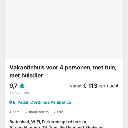
complete badkamers op de tweede verdieping. Het heeft
een grote tuin en veranda's waar je kunt ontspannen in de
tuin, barbecue en outdoor steenoven (brandhout niet
inbegrepen in de huur) in de tuin, evenals een zwembad
van 8x5 vierkante meter, ligstoelen, eigen toilet, en
externe douche aan de voet van het zwembad met warm
water. Het huis heeft gratis wifi. Ideaal voor gezinnen en
groepen tot 9 personen. Door de passieve constructie laat
het geen kou door in de winter en is het beschermd tegen
straling en hitte in de zomer. De omgeving maakt het een
perfect huis om je los te koppelen en te genieten van de ...
Vakantiehuis voor 4 personen, met tuin,
met huisdier
9,7
€ 113
vanaf
per nacht
52
recensies
El Padul, Cordillera Penibética
4 pers.
2 slaapkamers
70 m²
Buitenbad, WiFi, Parkeren op het terrein,
Airconditioning, TV, Tuin, Beddengoed, Omheind