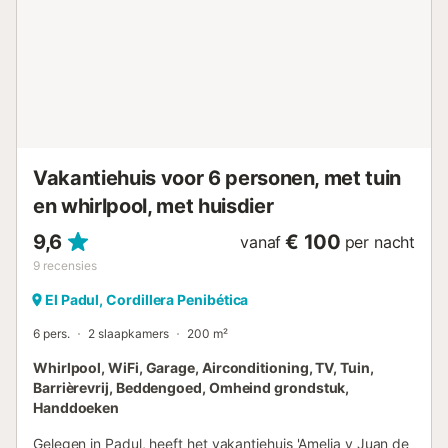
Vakantiehuis voor 6 personen, met tuin
en whirlpool, met huisdier
9,6
€ 100
vanaf
per nacht
9
recensies
El Padul, Cordillera Penibética
6 pers.
2 slaapkamers
200 m²
Whirlpool, WiFi, Garage, Airconditioning, TV, Tuin,
Barrièrevrij, Beddengoed, Omheind grondstuk,
Handdoeken
Gelegen in Padul, heeft het vakantiehuis 'Amelia y Juan de