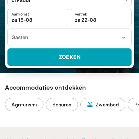
El Padul
Aankomst
Vertrek
za 15-08
za 22-08
Gasten
ZOEKEN
Accommodaties ontdekken
Agriturismi
Schuren
Zwembad
P