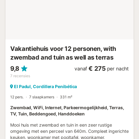
zijn toegestaan. Roken is niet toegestaan in deze woning.
De woning heeft een traploze toegang en brede deuren.
Overtollig elektriciteitsverbruik wordt verrekend met de
borg. Brandhout voor de open haard is beschikbaar. Deze
woning heeft licht- en waterbesparende voorzieningen....
Vakantiehuis voor 12 personen, with
zwembad and tuin as well as terras
9,8
€ 275
vanaf
per nacht
7
recensies
El Padul, Cordillera Penibética
12 pers.
7 slaapkamers
331 m²
Zwembad, WiFi, Internet, Parkeermogelijkheid, Terras,
TV, Tuin, Beddengoed, Handdoeken
Mooi huis met zwembad en tuin in een zeer rustige
omgeving met een perceel van 640m. Compleet ingerichte
keuken, woonkamer met pooltafel, woonkamer,