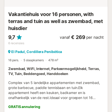
Vakantiehuis voor 16 personen, with
terras and tuin as well as zwembad, met
huisdier
9,7
€ 269
vanaf
per nacht
6
recensies
El Padul, Cordillera Penibética
16 pers.
5 slaapkamers
478 m²
Zwembad, WiFi, Internet, Parkeermogelijkheid, Terras,
TV, Tuin, Beddengoed, Handdoeken
Complex van 5 landelijke appartementen met zwembad,
grote barbecue, paddle tennisbaan en tuin.Elk
appartement heeft een keuken, badkamer en is
onafhankelijk van de rest.Ideaal voor groepen tot 16
personen.Parkeren binnen de faciliteiten.* Alleen drop
GRATIS annulering
bron zal beschikbaar zijn voor reserveringen vanaf 17