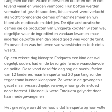
Diegenen die niet wilden meewerken brachten het er niet
levend vanaf en werden vermoord. Hun botten werden
vermalen tot gezichtspoeders, lichaamsvet werd verkocht
als vochtinbrengende crèmes of machinesmeer en hun
bloed als medicinale middeltjes. De rijke aristocratische
dames die de producten van Enriqueta kochten wisten wel
degelijke waar de ingrediënten vandaan kwamen, maar
indertijd geloofde men dan bloed goed was voor de teint.
En bovendien was het leven van weeskinderen toch niets
waard...
Op een zekere dag kidnapte Enriqueta een kind dat wel
degelijk ouders had en de bezorgde familie waarschuwde
de politie. Deze vond dezelfde dag nog de overblijfselen
van 12 kinderen, maar Enriqueta had 20 jaar lang zonder
tegenstand kunnen kidnappen. Ze werd in de gevangenis
gezet maar weaarschijnlijk vanwege haar grote invloed
nooit berecht. Uiteindelijk werd Enrqiueta gelyncht door
haar medegevangenen.
Het griezelige aan dit verhaal is dat Enriqueta bij haar volle