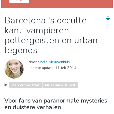
Barcelona provincie
Barcelona stad
Barcelona 's occulte
Eten & Restaurants
Kind & Familie
kant: vampieren,
Museum & Kunst
Nachtleven & bars
Waar verblijven
poltergeisten en urban
legends
door
Marije Nieuwenhuis
Laatste update:
11 feb 2014
in
Barcelona stad
Museum & Kunst
Voor fans van paranormale mysteries
en duistere verhalen