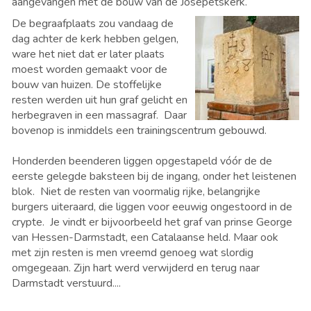
aangevangen met de bouw van de Josepetskerk.
De begraafplaats zou vandaag de
dag achter de kerk hebben gelgen,
ware het niet dat er later plaats
moest worden gemaakt voor de
bouw van huizen. De stoffelijke
resten werden uit hun graf gelicht en
herbegraven in een massagraf. Daar
bovenop is inmiddels een trainingscentrum gebouwd.
Honderden beenderen liggen opgestapeld vóór de de
eerste gelegde baksteen bij de ingang, onder het leistenen
blok. Niet de resten van voormalig rijke, belangrijke
burgers uiteraard, die liggen voor eeuwig ongestoord in de
crypte. Je vindt er bijvoorbeeld het graf van prinse George
van Hessen-Darmstadt, een Catalaanse held. Maar ook
met zijn resten is men vreemd genoeg wat slordig
omgegeaan. Zijn hart werd verwijderd en terug naar
Darmstadt verstuurd....