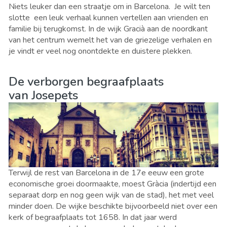
Niets leuker dan een straatje om in Barcelona. Je wilt ten
slotte een leuk verhaal kunnen vertellen aan vrienden en
familie bij terugkomst. In de wijk Gracià aan de noordkant
van het centrum wemelt het van de griezelige verhalen en
je vindt er veel nog onontdekte en duistere plekken.
De verborgen begraafplaats
van Josepets
Terwijl de rest van Barcelona in de 17e eeuw een grote
economische groei doormaakte, moest Gràcia (indertijd een
separaat dorp en nog geen wijk van de stad), het met veel
minder doen. De wijke beschikte bijvoorbeeld niet over een
kerk of begraafplaats tot 1658. In dat jaar werd