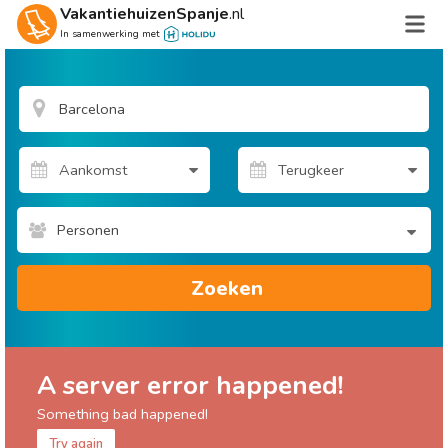
VakantiehuizenSpanje
.nl
In samenwerking met
Personen
Zoeken
A server error happened!
Something bad happened!
Try again