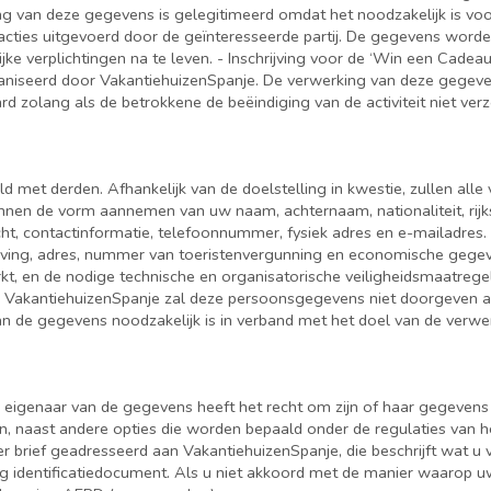
g van deze gegevens is gelegitimeerd omdat het noodzakelijk is vo
acties uitgevoerd door de geïnteresseerde partij. De gegevens word
ijke verplichtingen na te leven. - Inschrijving voor de ‘Win een Cade
niseerd door VakantiehuizenSpanje. De verwerking van deze gegeve
 zolang als de betrokkene de beëindiging van de activiteit niet verz
met derden. Afhankelijk van de doelstelling in kwestie, zullen all
kunnen de vorm aannemen van uw naam, achternaam, nationaliteit, r
 contactinformatie, telefoonnummer, fysiek adres en e-mailadres. 
rijving, adres, nummer van toeristenvergunning en economische gege
erkt, en de nodige technische en organisatorische veiligheidsmaatr
 VakantiehuizenSpanje zal deze persoonsgegevens niet doorgeven aan 
an de gegevens noodzakelijk is in verband met het doel van de verwer
igenaar van de gegevens heeft het recht om zijn of haar gegevens te 
ken, naast andere opties die worden bepaald onder de regulaties van
r brief geadresseerd aan VakantiehuizenSpanje, die beschrijft wat u
ig identificatiedocument. Als u niet akkoord met de manier waarop 