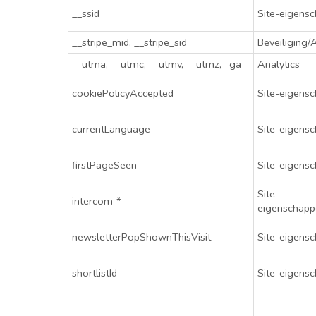
__ssid
Site-eigens
__stripe_mid, __stripe_sid
Beveiliging/
__utma, __utmc, __utmv, __utmz, _ga
Analytics
cookiePolicyAccepted
Site-eigens
currentLanguage
Site-eigens
firstPageSeen
Site-eigens
Site-
intercom-*
eigenschapp
newsletterPopShownThisVisit
Site-eigens
shortlistId
Site-eigens