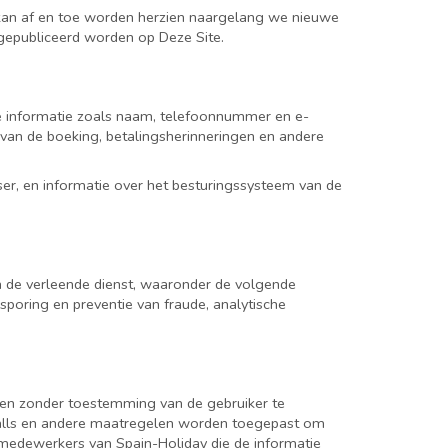
 kan af en toe worden herzien naargelang we nieuwe
 gepubliceerd worden op Deze Site.
jke informatie zoals naam, telefoonnummer en e-
 van de boeking, betalingsherinneringen en andere
er, en informatie over het besturingssysteem van de
 de verleende dienst, waaronder de volgende
sporing en preventie van fraude, analytische
rden zonder toestemming van de gebruiker te
ewalls en andere maatregelen worden toegepast om
 medewerkers van Spain-Holiday die de informatie