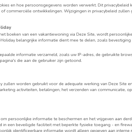
ookies en hoe persoonsgegevens worden verwerkt. Dit privacybeleid
n of commerciële ontwikkelingen. Wijzigingen in privacybeleid zullen
liday
of het boeken van een vakantiewoning via Deze Site, wordt persoonli
liday belangrijke informatie dient mee te delen, zoals bevestiging
paalde informatie verzameld, zoals uw IP-adres, de gebruikte brows
 pagina's die aan de gebruiker zijn getoond.
 zullen worden gebruikt voor de adequate werking van Deze Site en
keting activiteiten, betalingen, het verzenden van communicatie, op
n om persoonlijke informatie te beschermen en het vrijgeven aan de
 een beveiligde faciliteit met beperkte fysieke toegang - en fir
onlijk identificeerbare informatie wordt alleen gegeven aan interne