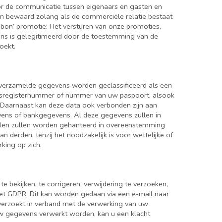
or de communicatie tussen eigenaars en gasten en
en bewaard zolang als de commerciële relatie bestaat
aubon’ promotie: Het versturen van onze promoties,
ns is gelegitimeerd door de toestemming van de
oekt.
e verzamelde gegevens worden geclassificeerd als een
ijksregisternummer of nummer van uw paspoort, alsook
Daarnaast kan deze data ook verbonden zijn aan
vens of bankgegevens. Al deze gegevens zullen in
egelen zullen worden gehanteerd in overeenstemming
derden, tenzij het noodzakelijk is voor wettelijke of
king op zich.
bekijken, te corrigeren, verwijdering te verzoeken,
 het GDPR. Dit kan worden gedaan via een e-mail naar
 verzoekt in verband met de verwerking van uw
uw gegevens verwerkt worden, kan u een klacht