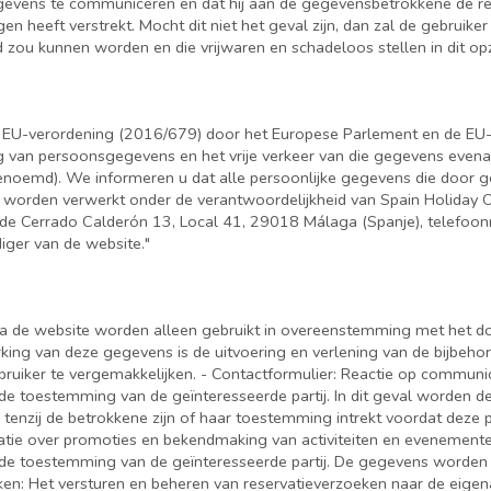
gegevens te communiceren en dat hij aan de gegevensbetrokkene de re
n heeft verstrekt. Mocht dit niet het geval zijn, dan zal de gebruik
zou kunnen worden en die vrijwaren en schadeloos stellen in dit opz
 EU-verordening (2016/679) door het Europese Parlement en de EU-
g van persoonsgegevens en het vrije verkeer van die gegevens evena
oemd). We informeren u dat alle persoonlijke gegevens die door ge
worden verwerkt onder de verantwoordelijkheid van Spain Holiday O
de Cerrado Calderón 13, Local 41, 29018 Málaga (Spanje), telefoo
iger van de website."
via de website worden alleen gebruikt in overeenstemming met het d
rking van deze gegevens is de uitvoering en verlening van de bijbeh
er te vergemakkelijken. - Contactformulier: Reactie op communicati
de toestemming van de geïnteresseerde partij. In dit geval worden
 tenzij de betrokkene zijn of haar toestemming intrekt voordat deze 
atie over promoties en bekendmaking van activiteiten en evenement
 de toestemming van de geïnteresseerde partij. De gegevens worden
zoeken: Het versturen en beheren van reservatieverzoeken naar de ei