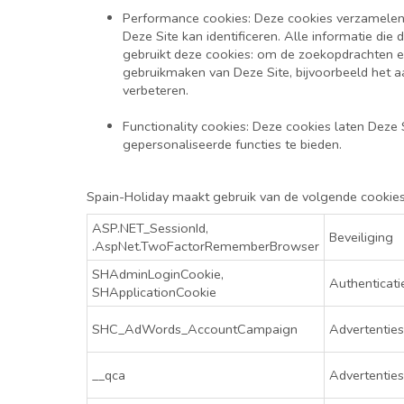
Performance cookies:
Deze cookies verzamelen 
Deze Site kan identificeren. Alle informatie di
gebruikt deze cookies: om de zoekopdrachten e
gebruikmaken van Deze Site, bijvoorbeeld het a
verbeteren.
Functionality cookies:
Deze cookies laten Deze 
gepersonaliseerde functies te bieden.
Spain-Holiday maakt gebruik van de volgende cookies 
ASP.NET_SessionId,
Beveiliging
.AspNet.TwoFactorRememberBrowser
SHAdminLoginCookie,
Authenticati
SHApplicationCookie
SHC_AdWords_AccountCampaign
Advertenties
__qca
Advertenties