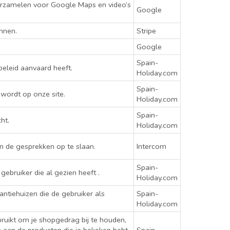
erzamelen voor Google Maps en video’s
Google
nnen.
Stripe
Google
Spain-
beleid aanvaard heeft.
Holiday.com
Spain-
wordt op onze site.
Holiday.com
Spain-
ht.
Holiday.com
n de gesprekken op te slaan.
Intercom
Spain-
ebruiker die al gezien heeft .
Holiday.com
antiehuizen die de gebruiker als
Spain-
Holiday.com
bruikt om je shopgedrag bij te houden,