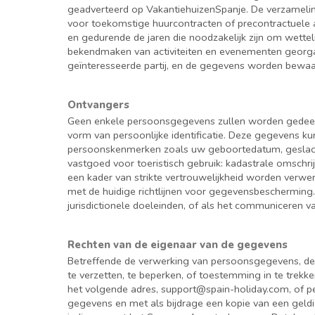
geadverteerd op VakantiehuizenSpanje. De verzamelin
voor toekomstige huurcontracten of precontractuele 
en gedurende de jaren die noodzakelijk zijn om wettel
bekendmaken van activiteiten en evenementen georga
geïnteresseerde partij, en de gegevens worden bewaard
Ontvangers
Geen enkele persoonsgegevens zullen worden gedeeld 
vorm van persoonlijke identificatie. Deze gegevens 
persoonskenmerken zoals uw geboortedatum, geslacht,
vastgoed voor toeristisch gebruik: kadastrale omsch
een kader van strikte vertrouwelijkheid worden verw
met de huidige richtlijnen voor gegevensbescherming.
jurisdictionele doeleinden, of als het communiceren v
Rechten van de eigenaar van de gegevens
Betreffende de verwerking van persoonsgegevens, de e
te verzetten, te beperken, of toestemming in te trek
het volgende adres, support@spain-holiday.com, of pe
gegevens en met als bijdrage een kopie van een geld