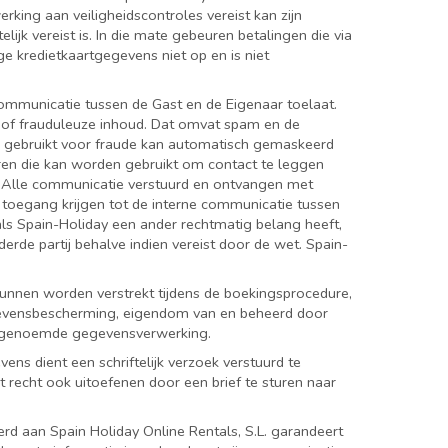
king aan veiligheidscontroles vereist kan zijn
lijk vereist is. In die mate gebeuren betalingen die via
e kredietkaartgegevens niet op en is niet
communicatie tussen de Gast en de Eigenaar toelaat.
 of frauduleuze inhoud. Dat omvat spam en de
n gebruikt voor fraude kan automatisch gemaskeerd
en die kan worden gebruikt om contact te leggen
d. Alle communicatie verstuurd en ontvangen met
 toegang krijgen tot de interne communicatie tussen
f als Spain-Holiday een ander rechtmatig belang heeft,
de partij behalve indien vereist door de wet. Spain-
unnen worden verstrekt tijdens de boekingsprocedure,
gevensbescherming, eigendom van en beheerd door
de genoemde gegevensverwerking.
ens dient een schriftelijk verzoek verstuurd te
it recht ook uitoefenen door een brief te sturen naar
 aan Spain Holiday Online Rentals, S.L. garandeert