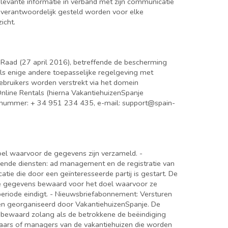
levante informatie in verband met zijn communicatie
er verantwoordelijk gesteld worden voor elke
icht.
Raad (27 april 2016), betreffende de bescherming
ls enige andere toepasselijke regelgeving met
bruikers worden verstrekt via het domein
nline Rentals (hierna VakantiehuizenSpanje
nnummer: + 34 951 234 435, e-mail: support@spain-
oel waarvoor de gegevens zijn verzameld. -
orende diensten: ad management en de registratie van
e die door een geïnteresseerde partij is gestart. De
 de gegevens bewaard voor het doel waarvoor ze
periode eindigt. - Nieuwsbriefabonnement: Versturen
en georganiseerd door VakantiehuizenSpanje. De
 bewaard zolang als de betrokkene de beëindiging
genaars of managers van de vakantiehuizen die worden