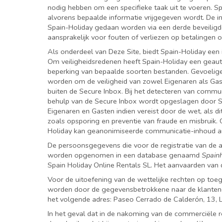
nodig hebben om een specifieke taak uit te voeren. Sp
alvorens bepaalde informatie vrijgegeven wordt. De info
Spain-Holiday gedaan worden via een derde beveiligde 
aansprakelijk voor fouten of verliezen op betalingen o
Als onderdeel van Deze Site, biedt Spain-Holiday een 
Om veiligheidsredenen heeft Spain-Holiday een geau
beperking van bepaalde soorten bestanden. Gevoelig
worden om de veiligheid van zowel Eigenaren als Gas
buiten de Secure Inbox. Bij het detecteren van commu
behulp van de Secure Inbox wordt opgeslagen door Spa
Eigenaren en Gasten indien vereist door de wet, als di
zoals opsporing en preventie van fraude en misbruik.
Holiday kan geanonimiseerde communicatie-inhoud an
De persoonsgegevens die voor de registratie van de 
worden opgenomen in een database genaamd
Spainh
Spain Holiday Online Rentals SL. Het aanvaarden va
Voor de uitoefening van de wettelijke rechten op toega
worden door de gegevensbetrokkene naar de klanten
het volgende adres: Paseo Cerrado de Calderón, 13,
In het geval dat in de nakoming van de commerciële 