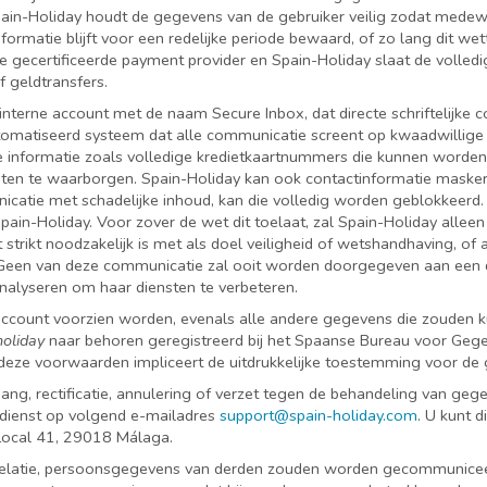
ain-Holiday houdt de gegevens van de gebruiker veilig zodat medewer
rmatie blijft voor een redelijke periode bewaard, of zo lang dit wette
gecertificeerde payment provider en Spain-Holiday slaat de volledig
f geldtransfers.
interne account met de naam Secure Inbox, dat directe schriftelijke 
tomatiseerd systeem dat alle communicatie screent op kwaadwillige
e informatie zoals volledige kredietkaartnummers die kunnen worde
ten te waarborgen. Spain-Holiday kan ook contactinformatie masker
nicatie met schadelijke inhoud, kan die volledig worden geblokkeer
in-Holiday. Voor zover de wet dit toelaat, zal Spain-Holiday alleen
t strikt noodzakelijk is met als doel veiligheid of wetshandhaving, o
 Geen van deze communicatie zal ooit worden doorgegeven aan een der
alyseren om haar diensten te verbeteren.
account voorzien worden, evenals alle andere gegevens die zouden k
oliday
naar behoren geregistreerd bij het Spaanse Bureau voor Ge
n deze voorwaarden impliceert de uitdrukkelijke toestemming voor 
ng, rectificatie, annulering of verzet tegen de behandeling van gegev
dienst op volgend e-mailadres
support@spain-holiday.com
. U kunt d
 Local 41, 29018 Málaga.
relatie, persoonsgegevens van derden zouden worden gecommuniceerd