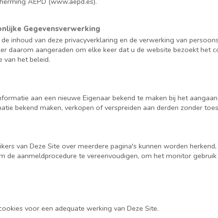
cherming AEPD (www.aepd.es).
onlijke Gegevensverwerking
 de inhoud van deze privacyverklaring en de verwerking van persoon
iker daarom aangeraden om elke keer dat u de website bezoekt het coo
 van het beleid.
 informatie aan een nieuwe Eigenaar bekend te maken bij het aang
rmatie bekend maken, verkopen of verspreiden aan derden zonder toes
ikers van Deze Site over meerdere pagina's kunnen worden herkend,
 de aanmeldprocedure te vereenvoudigen, om het monitor gebruik b
ke cookies voor een adequate werking van Deze Site.