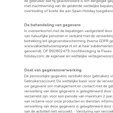
de gebruiker dat hij geautoriseerd is om dergelijke 
met inachtneming van de geldende wettelijke bepalinge
overtreding of boete die aan Spain-Holiday toegekend 
De behandeling van gegevens
In overeenkomst met de bepalingen vastgesteld door
van natuurlijke personen in verband met de verwerkin
betrekking tot gegevensbescherming (hierna GDPR gen
www.vakantiehuizenspanje.nl en al haar subdomeinen 
genoemd), CIF B92802479, hoofdvestiging te Paseo 
holiday.com; de eigenaar en wettelijke vertegenwoord
Doel van gegevensverwerking
De persoonlijke gegevens verstrekt door gebruikers 
Gebruikersaccount: De wettelijke basis voor de verwe
uw gegevens om management en contact met de gebruik
verwerking van deze gegevens is gelegitimeerd door 
verzameld zijn, voor een periode van maximum 2 jaar,
van reclame voor onze producten en diensten, inform
verwerking van deze gegevens is gelegitimeerd door
van de activiteit niet verzoekt. - Versturing van ver