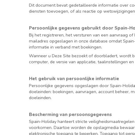
Dit document bevat gedetailleerde informatie over c
diensten toevoegen, of als reactie op wetswijziginge
Persoonlijke gegevens gebruikt door Spain-Ho
Bij het registreren, het versturen van een aanvraag 
mailadres opgeslagen in onze database omdat Spain-Ho
informatie in verband met boekingen.
Wanneer u Deze Site bezoekt of doorbladert, wordt be
computer, de versie van applicatie, taalinstellingen en
Het gebruik van persoonlijke informatie
Persoonlijke gegevens opgeslagen door Spain-Holiday
doeleinden: boekingen, aanvragen, account beheer, mar
doeleinden.
Bescherming van persoonsgegevens
Spain-Holiday hanteert stricte veiligheidsmaatregele
voorkomen. Daartoe worden de opslagmedia bewaard in
elektronische toegang te beperken. Toegang tot perso