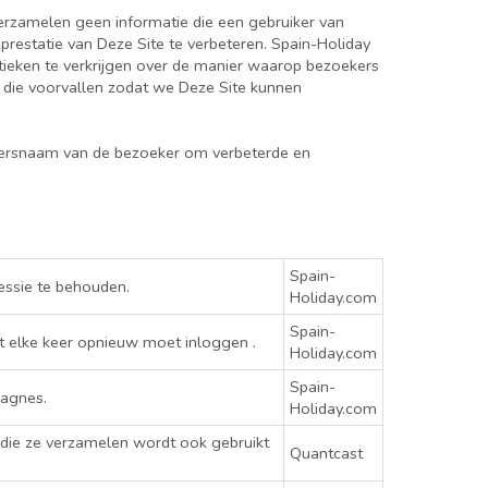
erzamelen geen informatie die een gebruiker van
prestatie van Deze Site te verbeteren. Spain-Holiday
ieken te verkrijgen over de manier waarop bezoekers
n die voorvallen zodat we Deze Site kunnen
ikersnaam van de bezoeker om verbeterde en
Spain-
essie te behouden.
Holiday.com
Spain-
t elke keer opnieuw moet inloggen .
Holiday.com
Spain-
pagnes.
Holiday.com
 die ze verzamelen wordt ook gebruikt
Quantcast