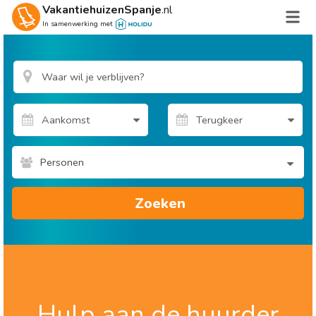
VakantiehuizenSpanje
.nl
In samenwerking met
Personen
Zoeken
Hulp aan de huurder