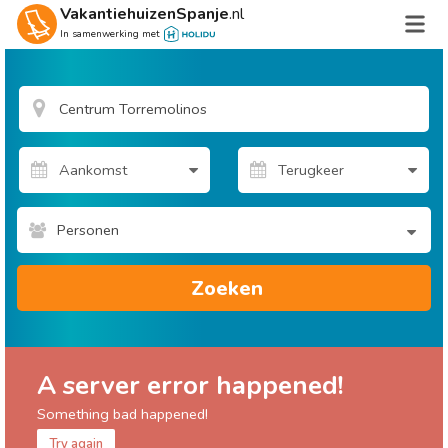
VakantiehuizenSpanje
.nl
In samenwerking met
Personen
Zoeken
A server error happened!
Something bad happened!
Try again