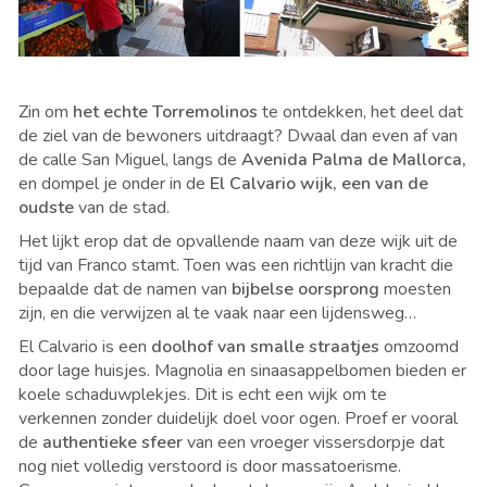
Zin om
het echte Torremolinos
te ontdekken, het deel dat
de ziel van de bewoners uitdraagt? Dwaal dan even af van
de calle San Miguel, langs de
Avenida Palma de Mallorca,
en dompel je onder in de
El Calvario wijk, een van de
oudste
van de stad.
Het lijkt erop dat de opvallende naam van deze wijk uit de
tijd van Franco stamt. Toen was een richtlijn van kracht die
bepaalde dat de namen van
bijbelse oorsprong
moesten
zijn, en die verwijzen al te vaak naar een lijdensweg…
El Calvario is een
doolhof van smalle straatjes
omzoomd
door lage huisjes. Magnolia en sinaasappelbomen bieden er
koele schaduwplekjes. Dit is echt een wijk om te
verkennen zonder duidelijk doel voor ogen. Proef er vooral
de
authentieke sfeer
van een vroeger vissersdorpje dat
nog niet volledig verstoord is door massatoerisme.