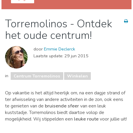
Torremolinos
Centrum Torremolinos
Torremolinos - Ontdek
Stranden
Winkelen
het oude centrum!
door
Emmie Declerck
Laatste update:
29 jun 2015
in
Centrum Torremolinos
Winkelen
Op vakantie is het altijd heerlijk om, na een dagje strand of
ter afwisseling van andere activiteiten in de zon, ook eens
te genieten van de
bruisende sfeer
van een leuk
kuststadje. Torremolinos biedt daartoe volop de
mogelijkheid. Wij stippelden een
leuke route
voor jullie uit!