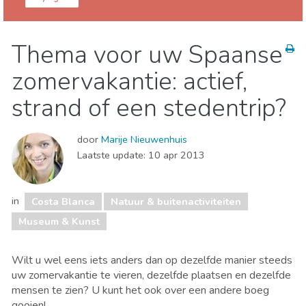
Comunidad Valenciana
Costa Blanca
Thema voor uw Spaanse
Eten & Restaurants
Kind & Familie
zomervakantie: actief,
Museum & Kunst
Nachtleven & bars
Natuur & buitenactiviteiten
Sport & avontuur
strand of een stedentrip?
Stranden
Winkelen
Waar verblijven
door
Marije Nieuwenhuis
Laatste update:
10 apr 2013
in
Costa Blanca
Natuur & buitenactiviteiten
Museum & Kunst
Wilt u wel eens iets anders dan op dezelfde manier steeds
uw zomervakantie te vieren, dezelfde plaatsen en dezelfde
mensen te zien? U kunt het ook over een andere boeg
gooien!