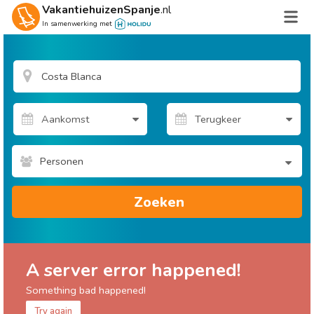
VakantiehuizenSpanje
.nl
In samenwerking met
Personen
Zoeken
A server error happened!
Something bad happened!
Try again