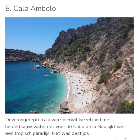
8. Cala Ambolo
Deze ongerepte cala van spierwit kiezelzand met
helderblauw water
net voor de
Cabo de la Nao lijkt wel
een tropisch paradijs! Het
was destijds