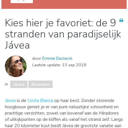
Alicante provincie
Jávea
Kies hier je favoriet: de 9
Eten & Restaurants
Stranden
Waar verblijven
stranden van paradijselijk
Jávea
door
Emmie Declerck
Laatste update:
13 sep 2018
in
Jávea
Stranden
Jávea
is de
Costa Blanca
op haar best. Zonder storende
hoogbouw geniet je er van pure natuurlijke schoonheid en
prachtige verzichten, zowel van bovenaf aan de Miradores
of uitkijkpunten op de kliffen als vanaf het strand zelf.
Langs
haar 20 kilometer kust biedt Jávea de grootste variatie aan