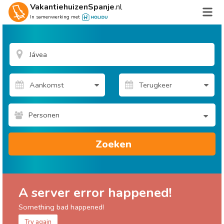
VakantiehuizenSpanje
.nl
In samenwerking met
Personen
Zoeken
A server error happened!
Something bad happened!
Try again