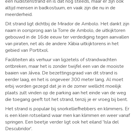
een
nudistenstrand en is dat nog steeds, maar er zijn ook
altijd mensen in badkostuum, en vaak zijn die nu in de
meerderheid.
Dit strand
ligt dichtbij de
Mirador de Ambolo. Het
dankt zijn
naam in oorsprong aan
la Torre de Ambolo,
de uitkijktoren
gebouwd in de 16de eeuw ter verdediging tegen aanvallen
van piraten, net als de andere Xàbia uitkijktorens in het
gebied van Portitxol.
Faciliteiten als verhuur van ligzetels of strandwachten
ontbreken, maar het is zonder twijfel
een van de mooiste
baaien van Jávea.
De bezettingsgraad van dit strand is
eerder laag
, en het is ongeveer 300 meter lang. Al moet
erbij worden gezegd dat je in de zomer wellicht moeilijk
plaats zult vinden op de parking aan het einde van de weg
die toegang geeft tot het strand, tenzij je er vroeg bij bent.
Het strand is populair bij snorkelliefhebbers en klimmers. Er
is een klein rotseiland waar men kan klimmen en weer vanaf
springen. Een beetje verder ligt ook het eiland 'Isla del
Descubridor'.