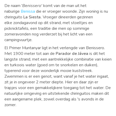
De naam '
Benissero'
komt van de man uit het
naburige
Benissa
die er vroeger woonde. Zijn woning is nu
chiringuito
La Siesta.
Vroeger dineerden gezinnen
elke zondagavond op dit strand, met stoeltjes en
picknicktafels, een traditie die men op sommige
zomeravonden nog verderzet bij het licht van een
campingvuurtje.
El Primer Muntanyar ligt in het verlengde van Benissero.
Met 1900 meter tot aan de
Parador de Jávea
is dit het
langste strand, met een aantrekkelijke combinatie van keien
en turkoois water (goed om te snorkelen en duiken),
typerend voor deze wonderlijk mooie kuststreek.
Zwemmen is er een genot, want vanaf je het water ingaat,
zit je in ongeveer 2 meter diepte. Hier en daar zijn er
trapjes voor een gemakkelijkere toegang tot het water. De
natuurlijke omgeving en uitstekende chiringuitos maken dit
een aangename plek, zowel overdag als 's avonds in de
zomer.