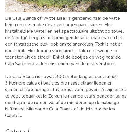
De Cala Blanca of 'Witte Baai' is genoemd naar de witte
keien en rotsen die deze verborgen parel sieren. Het
kristalheldere water en het spectaculaire uitzicht op zowel
de Montgó berg als het omringende landschap maken het
een fantastische plek, ook om te snorkelen. Toch is het er
nooit druk. Hier komen voornamelijk lokale bewoners of
toeristen uit de streek. Enkel de bootjes op weg naar de
Cala Sardinera zullen misschien even de rust verstoren.
De Cala Blanca is zowat 300 meter lang en bestaat uit
3 kleinere calas of baaitjes die naast elkaar liggen en
samen dit rotsachtige stukje kust vorm geven. Ze zijn enkel
te voet toegankelijk. Zo kun je naar de cala's beneden
langs
een trap in de rotsen vanaf de miradores op de naburige
kliffen, de
Mirador de Cala Blanca
of de
Mirador de les
Caletes.
Caleta I