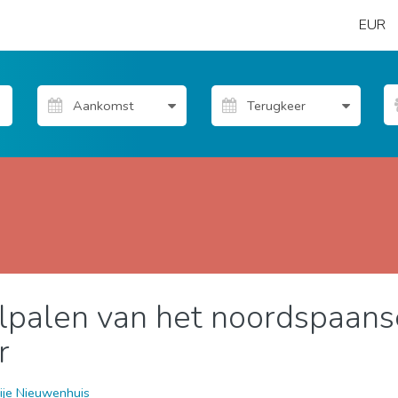
EUR
ijlpalen van het noordspaans
ijven
r
ije Nieuwenhuis