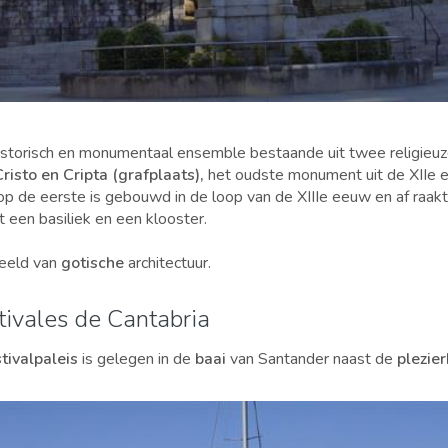
n historisch en monumentaal ensemble bestaande uit twee religieu
risto en Cripta (grafplaats),
het oudste monument uit de XIIe 
p de eerste is gebouwd in de loop van de XIIIe eeuw en af raakt
t een basiliek en een klooster.
beeld van
gotische
architectuur.
tivales de Cantabria
stivalpaleis
is gelegen in de
baai
van Santander naast de
plezie