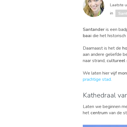
Laatste 
in
San
Santander
is een bad
baai
die het historisch
Daarnaast is het de
ho
aan andere geliefde b
naar strand,
cultureel
We laten hier
vijf mo
prachtige stad.
Kathedraal va
Laten we beginnen me
het
centrum
van de sta