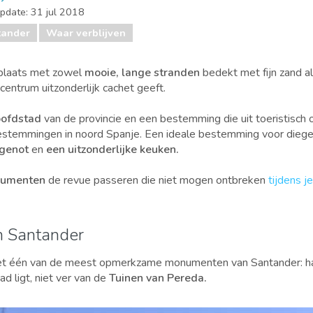
update:
31 jul 2018
tander
Waar verblijven
plaats met zowel
mooie, lange stranden
bedekt met fijn zand a
 centrum uitzonderlijk cachet geeft.
ofdstad
van de provincie en een bestemming die uit toeristisch 
estemmingen in noord Spanje. Een ideale bestemming voor diegen
 genot
en
een uitzonderlijke keuken.
numenten
de revue passeren die niet mogen ontbreken
tijdens j
n Santander
t één van de meest opmerkzame monumenten van Santander: haar
d ligt, niet ver van de
Tuinen van Pereda.