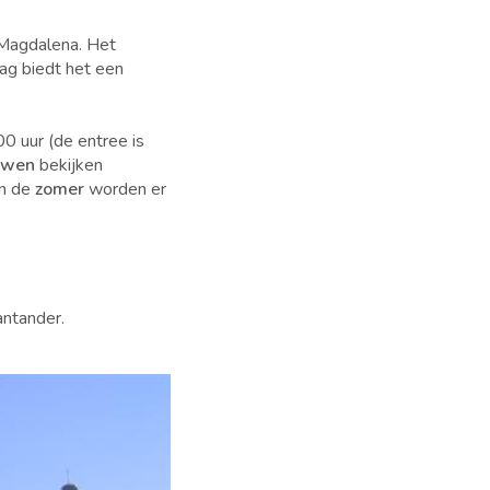
 Magdalena. Het
g biedt het een
0 uur (de entree is
uwen
bekijken
In de
zomer
worden er
ntander.