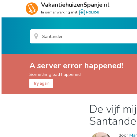
VakantiehuizenSpanje
.nl
In samenwerking met
A server error happened!
Something bad happened!
Try again
Cantabrië provincie
Santander
De vijf m
Lokale evenementen
Stranden
Waar verbl
Santande
door
Mar