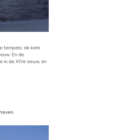
ze tempels: de kerk
eeuw. En de
e in de XIVe eeuw, en
rhaven
.