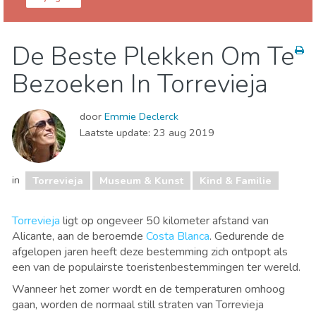
Alicante provincie
Torrevieja
De Beste Plekken Om Te
Kind & Familie
Museum & Kunst
Bezoeken In Torrevieja
door
Emmie Declerck
Laatste update:
23 aug 2019
in
Torrevieja
Museum & Kunst
Kind & Familie
Torrevieja
ligt op ongeveer 50 kilometer afstand van
Alicante, aan de beroemde
Costa Blanca
. Gedurende de
afgelopen jaren heeft deze bestemming zich ontpopt als
een van de populairste toeristenbestemmingen ter wereld.
Wanneer het zomer wordt en de temperaturen omhoog
gaan, worden de normaal still straten van Torrevieja