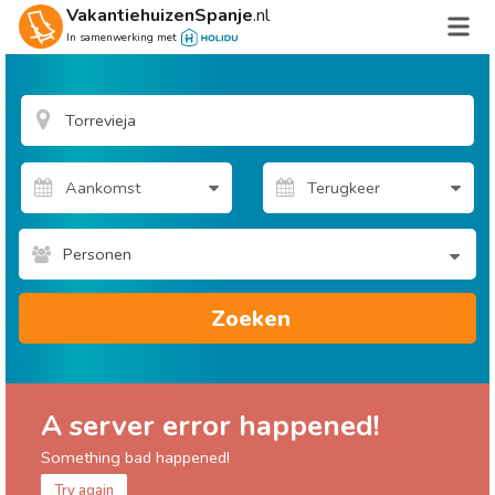
VakantiehuizenSpanje
.nl
In samenwerking met
Personen
Zoeken
A server error happened!
Something bad happened!
Try again