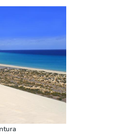
n
ntura