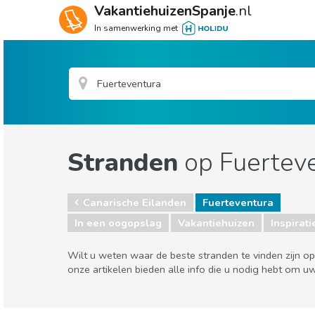
VakantiehuizenSpanje
.nl
In samenwerking met
Stranden
op Fuertev
Canarische Eilanden
Fuerteventura
In een oogopslag
Vakantiehuizen
Inspirati
Wilt u weten waar de beste stranden te vinden zijn 
onze artikelen bieden alle info die u nodig hebt om u