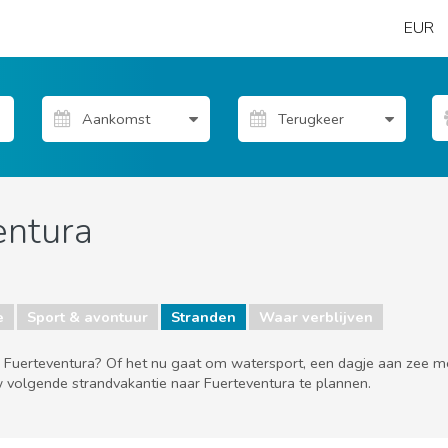
EUR
entura
e
Sport & avontuur
Stranden
Waar verblijven
op Fuerteventura? Of het nu gaat om watersport, een dagje aan zee
w volgende strandvakantie naar Fuerteventura te plannen.