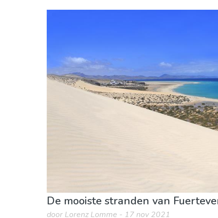
Canarische Eilanden
Fuerteventura
Sport & avontuur
Stranden
Waar verblijve
De mooiste stranden van Fuerteve
door Lorenz Lomme - 17 nov 2021