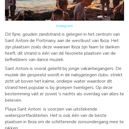
Instagram
Dit fijne, gouden zandstrand is gelegen in het centrum van
Sant Antoni de Portmany, aan de westkust van Ibiza. Het
zijn plaatsen zoals deze waaraan Ibiza zijn faam te danken
heeft, dit strand is
é
én van d
é
favoriete plaatsen van de
liefhebbers van dance muziek.
Sant Antoni is vooral geliefd bij jonge vakantiegangers. De
muziek die gespeeld wordt in de nabijgelegen clubs, strekt
zicht uit boven het kalme, ondiepe water waardoor dit
strand heel populair is bij groepen twintigers. Op deze
bestemming valt er zowel 's nachts als overdag van alles te
beleven.
Playa Sant Antoni
is voorzien van uitstekende
watersportfaciliteiten. Het is ook
é
én van de beste
plaatsen in Ibiza om de schitterende zonsondergang mee te
pikken.