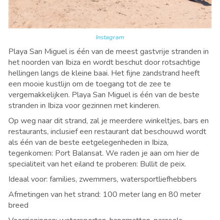
Instagram
Playa San Miguel is
é
én van de meest gastvrije stranden in
het noorden van Ibiza en wordt beschut door rotsachtige
hellingen langs de kleine baai. Het fijne zandstrand heeft
een mooie kustlijn om de toegang tot de zee te
vergemakkelijken.
Playa San Miguel is
é
én van de beste
stranden in Ibiza voor gezinnen met kinderen.
Op weg naar dit strand, zal je meerdere winkeltjes, bars en
restaurants, inclusief een restaurant dat beschouwd wordt
als
é
én van de beste eetgelegenheden in Ibiza,
tegenkomen: Port
Balansat. We raden je aan om hier de
specialiteit van het eiland te proberen:
Bullit de peix.
Ideaal voor: families, zwemmers, watersportliefhebbers
Afmetingen van het strand: 100 meter lang en 80 meter
breed