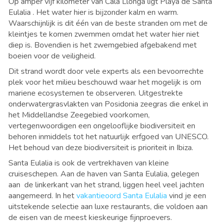
Op amper vijf kilometer van Cala Llonga ligt Playa
de
Santa
Eulalia
. Het water hier is bijzonder kalm en warm.
Waarschijnlijk is dit
é
én van de beste stranden om met de
kleintjes te komen zwemmen omdat het water hier niet
diep is. Bovendien is het zwemgebied afgebakend met
boeien voor de veiligheid.
Dit strand wordt door vele experts als een bevoorrechte
plek voor het milieu beschouwd waar het mogelijk is om
mariene ecosystemen te observeren. Uitgestrekte
onderwatergrasvlakten van
Posidonia zeegras die enkel in
het Middellandse Zeegebied voorkomen,
vertegenwoordigen een ongelooflijke biodiversiteit en
behoren inmiddels tot het natuurlijk erfgoed van UNESCO.
Het behoud van deze biodiversiteit is prioriteit in Ibiza.
Santa Eulalia is ook de vertrekhaven van kleine
cruiseschepen. Aan de haven van Santa
Eulalia, gelegen
aan
de linkerkant van het strand, liggen heel veel jachten
aangemeerd. In het
vakantieoord Santa
Eulalia
vind je een
uitstekende selectie aan luxe restaurants, die voldoen aan
de eisen van de meest kieskeurige fijnproevers.