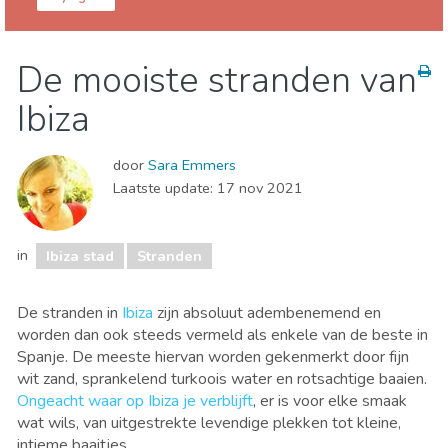
Ibiza provincie
Ibiza stad
De mooiste stranden van
Stranden
Ibiza
door
Sara Emmers
Laatste update:
17 nov 2021
in
Ibiza stad
Stranden
De stranden in
Ibiza
zijn absoluut adembenemend en
worden dan ook steeds vermeld als enkele van de beste in
Spanje. De meeste hiervan worden gekenmerkt door fijn
wit zand, sprankelend turkoois water en rotsachtige baaien.
Ongeacht waar op Ibiza je verblijft
, er is voor elke smaak
wat wils, van uitgestrekte levendige plekken tot kleine,
intieme baaitjes.