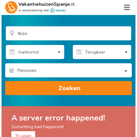
VakantiehuizenSpanje
.nl
In samenwerking met
Personen
Zoeken
A server error happened!
Something bad happened!
Try again