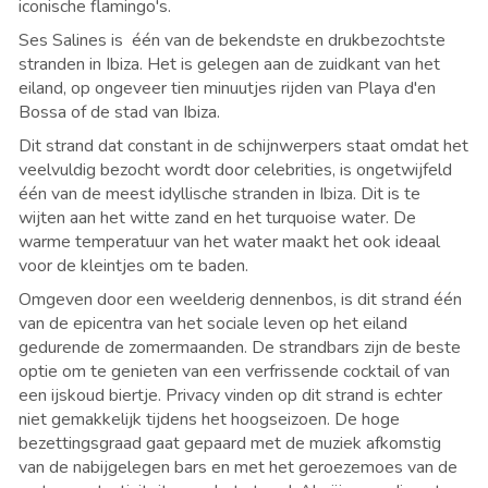
iconische flamingo's.
Ses Salines is
é
én van de bekendste en drukbezochtste
stranden in Ibiza. Het is gelegen aan de zuidkant van het
eiland, op ongeveer tien minuutjes rijden van Playa d'en
Bossa of de stad van Ibiza.
Dit strand dat constant in de schijnwerpers staat omdat het
veelvuldig bezocht wordt door celebrities, is ongetwijfeld
é
én van de meest idyllische stranden in Ibiza. Dit is te
wijten aan het witte zand en het turquoise water. De
warme temperatuur van het water maakt het ook ideaal
voor de kleintjes om te baden.
Omgeven door een weelderig dennenbos, is dit strand
é
én
van de epicentra van het sociale leven op het eiland
gedurende de zomermaanden. De strandbars zijn de beste
optie om te genieten van een verfrissende cocktail of van
een ijskoud biertje. Privacy vinden op dit strand is echter
niet gemakkelijk tijdens het hoogseizoen. De hoge
bezettingsgraad gaat gepaard met de muziek afkomstig
van de nabijgelegen bars en met het geroezemoes van de