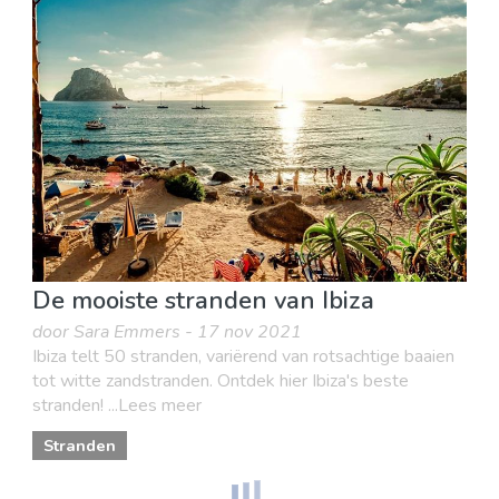
De mooiste stranden van Ibiza
door Sara Emmers - 17 nov 2021
Ibiza telt 50 stranden, variërend van rotsachtige baaien
tot witte zandstranden. Ontdek hier Ibiza's beste
stranden! ...Lees meer
Stranden