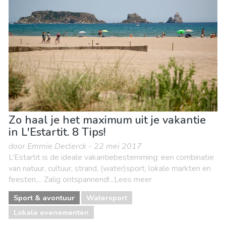
Stranden
Zo haal je het maximum uit je vakantie
in L'Estartit. 8 Tips!
door Emmie Declerck - 22 mei 2017
L’Estartit is de ideale vakantiebestemming: een combinatie
van natuur, cultuur, strand, (water)sport, lokale markten en
feesten,... Zalig ontspannend!...Lees meer
Sport & avontuur
Watersport
Lokale evenementen