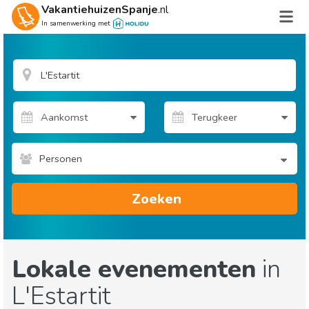
VakantiehuizenSpanje
.nl
In samenwerking met
Personen
Zoeken
Lokale evenementen
in
L'Estartit