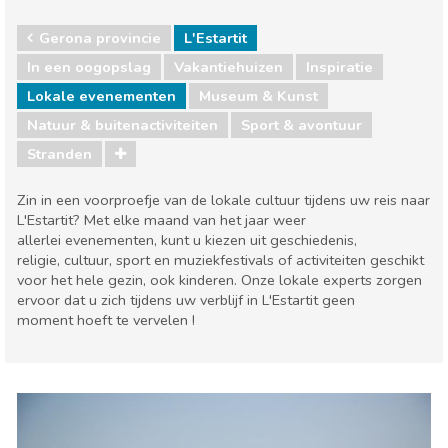
Gerona provincie
L'Estartit
In een oogopslag
Vakantiehuizen
Inspiratie
Lokale evenementen
Museum & Kunst
Natuur & buitenactiviteiten
Sport & avontuur
Stranden
Zin in een voorproefje van de lokale cultuur tijdens uw reis naar
L'Estartit? Met elke maand van het jaar weer
allerlei evenementen, kunt u kiezen uit geschiedenis,
religie, cultuur, sport en muziekfestivals of activiteiten geschikt
voor het hele gezin, ook kinderen. Onze lokale experts zorgen
ervoor dat u zich tijdens uw verblijf in L'Estartit geen
moment hoeft te vervelen !
Gerona provincie
L'Estartit
Lokale evenementen
Museum & Kunst
Natuur & buitenactiviteiten
Sport & avontuur