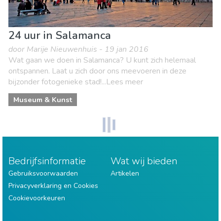
24 uur in Salamanca
door Marije Nieuwenhuis - 19 jan 2016
Wat gaan we doen in Salamanca? U kunt zich helemaal
ontspannen. Laat u zich door ons meevoeren in deze
bijzonder fotogenieke stad!...Lees meer
Museum & Kunst
Bedrijfsinformatie
Wat wij bieden
Gebruiksvoorwaarden
Artikelen
Privacyverklaring en Cookies
Cookievoorkeuren