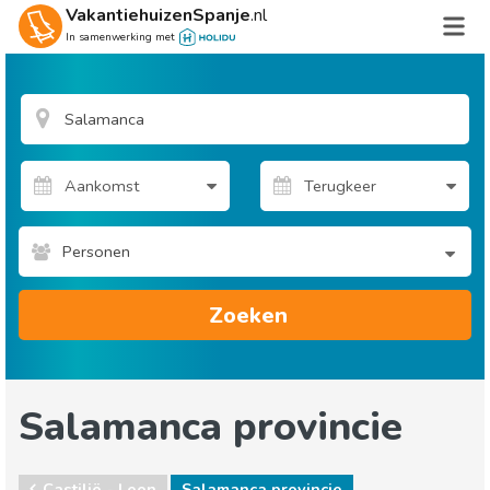
VakantiehuizenSpanje
.nl
In samenwerking met
Personen
Zoeken
Salamanca provincie
Castilië - Leon
Salamanca provincie