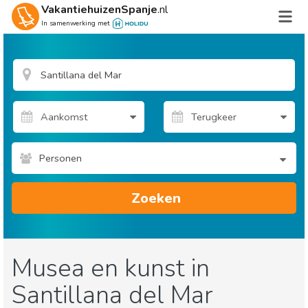
VakantiehuizenSpanje
.nl
In samenwerking met
Personen
Zoeken
Musea en kunst in
Santillana del Mar