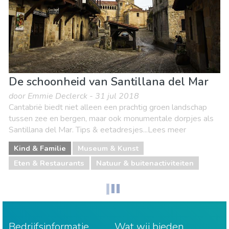
De schoonheid van Santillana del Mar
door Emmie Declerck - 31 jul 2018
Cantabrië biedt niet alleen een prachtig groen landschap
tussen zee en bergen, maar ook monumentale dorpjes als
Santillana del Mar. Tips & eetadresjes...Lees meer
Kind & Familie
Museum & Kunst
Eten & Restaurants
Natuur & buitenactiviteiten
Bedrijfsinformatie
Wat wij bieden