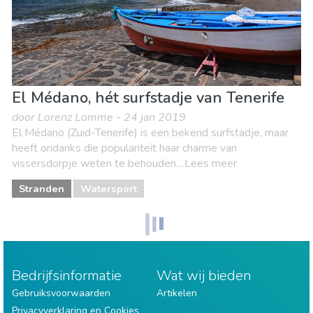
El Médano, hét surfstadje van Tenerife
door Lorenz Lomme - 24 jan 2019
El Médano (Zuid-Tenerife) is een bekend surfstadje, maar
heeft ondanks die populariteit haar charme van
vissersdorpje weten te behouden....Lees meer
Stranden
Watersport
Bedrijfsinformatie
Wat wij bieden
Gebruiksvoorwaarden
Artikelen
Privacyverklaring en Cookies