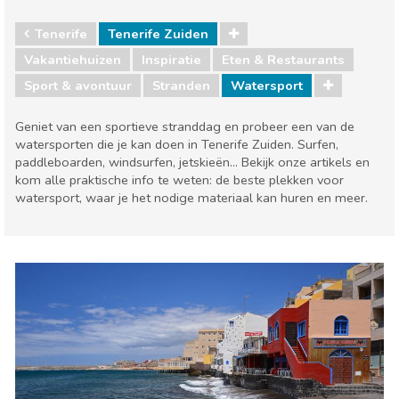
Tenerife
Tenerife Zuiden
Vakantiehuizen
Inspiratie
Eten & Restaurants
Sport & avontuur
Stranden
Watersport
Geniet van een sportieve stranddag en probeer een van de
watersporten die je kan doen in Tenerife Zuiden. Surfen,
paddleboarden, windsurfen, jetskieën... Bekijk onze artikels en
kom alle praktische info te weten: de beste plekken voor
watersport, waar je het nodige materiaal kan huren en meer.
Tenerife
Tenerife Zuiden
Eten & Restaurants
Sport & avontuur
Stranden