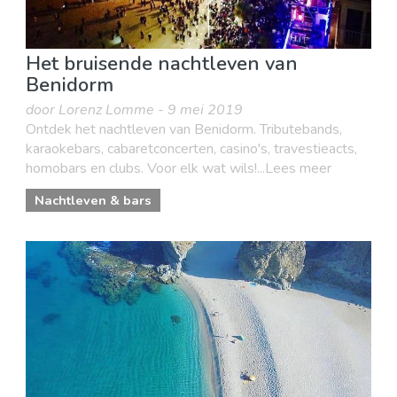
Het bruisende nachtleven van
Benidorm
door Lorenz Lomme - 9 mei 2019
Ontdek het nachtleven van Benidorm. Tributebands,
karaokebars, cabaretconcerten, casino's, travestieacts,
homobars en clubs. Voor elk wat wils!...Lees meer
Nachtleven & bars