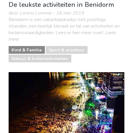
De leukste activiteiten in Benidorm
door Lorenz Lomme - 16 mei 2019
Benidorm is een vakantieparadijs met prachtige
stranden, een heerlijk klimaat en tal van activiteiten en
bezienswaardigheden. Lees er hier meer over!...Lees
meer
Kind & Familie
Sport & avontuur
Natuur & buitenactiviteiten