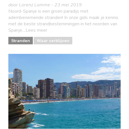
door Lorenz Lomme - 23 mei 2019
Noord-Spanje is een groen paradijs met
adembenemende stranden! In onze gids maak je kennis
met de beste strandbestemmingen in het noorden van
Spanje....Lees meer
Stranden
Waar verblijven