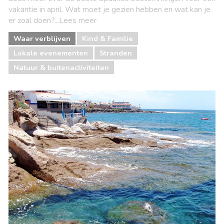
vakantie in april. Wat moet je gezien hebben en wat kan je
er zoal doen?...Lees meer
Waar verblijven
Kind & Familie
Lokale evenementen
Stranden
Natuur & buitenactiviteiten