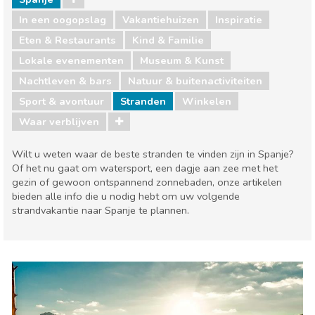
In een oogopslag
Vakantiehuizen
Inspiratie
Eten & Restaurants
Kind & Familie
Lokale evenementen
Museum & Kunst
Nachtleven & bars
Natuur & buitenactiviteiten
Sport & avontuur
Stranden
Winkelen
Waar verblijven
Wilt u weten waar de beste stranden te vinden zijn in Spanje?
Of het nu gaat om watersport, een dagje aan zee met het
gezin of gewoon ontspannend zonnebaden, onze artikelen
bieden alle info die u nodig hebt om uw volgende
strandvakantie naar Spanje te plannen.
Spanje
Eten & Restaurants
Kind & Familie
Lokale evenementen
Museum & Kunst