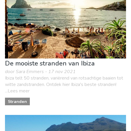
Nachtleven & bars
Natuur & buitenactiviteiten
Sport & avontuur
Stranden
Winkelen
Waar verblijven
De mooiste stranden van Ibiza
door Sara Emmers - 17 nov 2021
Ibiza telt 50 stranden, variërend van rotsachtige baaien tot
witte zandstranden. Ontdek hier Ibiza's beste stranden!
...Lees meer
Stranden