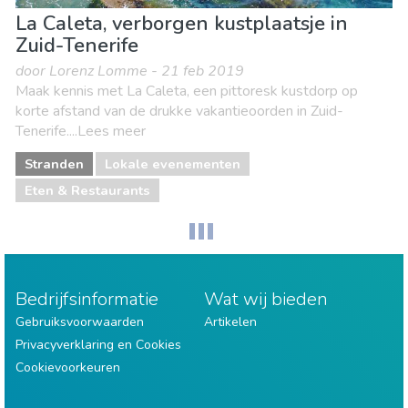
La Caleta, verborgen kustplaatsje in
Zuid-Tenerife
door Lorenz Lomme - 21 feb 2019
Maak kennis met La Caleta, een pittoresk kustdorp op
korte afstand van de drukke vakantieoorden in Zuid-
Tenerife....Lees meer
Stranden
Lokale evenementen
Eten & Restaurants
Bedrijfsinformatie
Wat wij bieden
Gebruiksvoorwaarden
Artikelen
Privacyverklaring en Cookies
Cookievoorkeuren